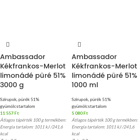
Ambassador
Ambassador
Kékfrankos-Merlot
Kékfrankos-Merlot
limonádé püré 51%
limonádé püré 51%
3000 g
1000 ml
Szirupok, pürék 51%
Szirupok, pürék 51%
gyümölcstartalom
gyümölcstartalom
11 557
Ft
5 080
Ft
Átlagos tápérték 100 g termékben:
Átlagos tápérték 100 g termékben:
Energia tartalom: 1011 kJ /241,6
Energia tartalom: 1011 kJ /241,6
kcal
kcal