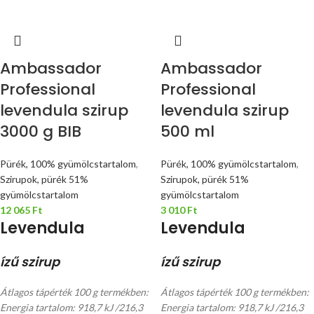
Ambassador
Ambassador
Professional
Professional
levendula szirup
levendula szirup
3000 g BIB
500 ml
Pürék, 100% gyümölcstartalom
,
Pürék, 100% gyümölcstartalom
,
Szirupok, pürék 51%
Szirupok, pürék 51%
gyümölcstartalom
gyümölcstartalom
12 065
Ft
3 010
Ft
Levendula
Levendula
ízű szirup
ízű szirup
Átlagos tápérték 100 g termékben:
Átlagos tápérték 100 g termékben:
Energia tartalom: 918,7 kJ /216,3
Energia tartalom: 918,7 kJ /216,3