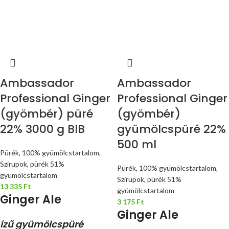
Ambassador
Ambassador
Professional Ginger
Professional Ginger
(gyömbér) püré
(gyömbér)
22% 3000 g BIB
gyümölcspüré 22%
500 ml
Pürék, 100% gyümölcstartalom
,
Szirupok, pürék 51%
Pürék, 100% gyümölcstartalom
,
gyümölcstartalom
Szirupok, pürék 51%
13 335
Ft
gyümölcstartalom
Ginger Ale
3 175
Ft
Ginger Ale
ízű gyümölcspüré