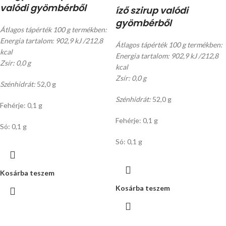
valódi gyömbérből
íző szirup valódi
gyömbérből
Átlagos tápérték 100 g termékben:
Energia tartalom: 902,9 kJ /212,8
Átlagos tápérték 100 g termékben:
kcal
Energia tartalom: 902,9 kJ /212,8
Zsír: 0,0 g
kcal
Zsír: 0,0 g
Szénhidrát:
52,0 g
Szénhidrát:
52,0 g
Fehérje: 0,1 g
Fehérje: 0,1 g
Só: 0,1 g
Só: 0,1 g
Kosárba teszem
Kosárba teszem