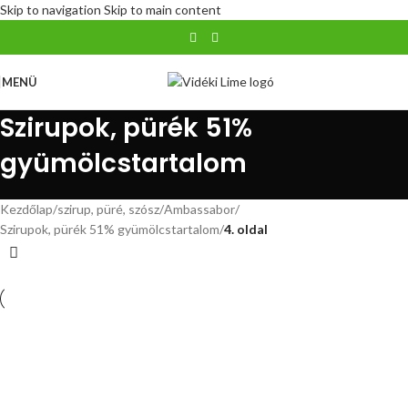
Skip to navigation
Skip to main content
MENÜ
Szirupok, pürék 51%
gyümölcstartalom
Kezdőlap
/
szirup, püré, szósz
/
Ambassabor
/
Szirupok, pürék 51% gyümölcstartalom
/
4. oldal