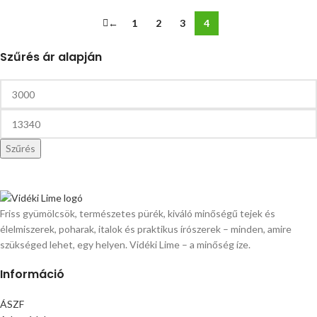
←
1
2
3
4
Szűrés ár alapján
Szűrés
Friss gyümölcsök, természetes pürék, kiváló minőségű tejek és
élelmiszerek, poharak, italok és praktikus írószerek – minden, amire
szükséged lehet, egy helyen. Vidéki Lime – a minőség íze.
Információ
ÁSZF