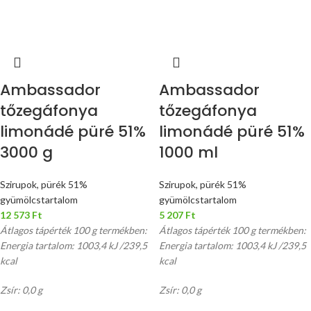
Ambassador
Ambassador
tőzegáfonya
tőzegáfonya
limonádé püré 51%
limonádé püré 51%
3000 g
1000 ml
Szirupok, pürék 51%
Szirupok, pürék 51%
gyümölcstartalom
gyümölcstartalom
12 573
Ft
5 207
Ft
Átlagos tápérték 100 g termékben:
Átlagos tápérték 100 g termékben:
Energia tartalom: 1003,4 kJ /239,5
Energia tartalom: 1003,4 kJ /239,5
kcal
kcal
Zsír: 0,0 g
Zsír: 0,0 g