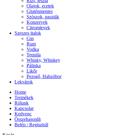
Rizs, tészta
Olajok, ecetek
Gluténmentes
Szószok, paszták
Konzervek
Citromlevek
Szeszes italok
Gin
Rum
Vodka
Tequila
Whisky, Whiskey
Pálinka
Likőr
Pezsgő, Habzóbor
Lekvárok
Home
Termékek
Rólunk
Kapcsolat
Kedvenc
Összehasonlít
Belép / Regisztrál
Kosár