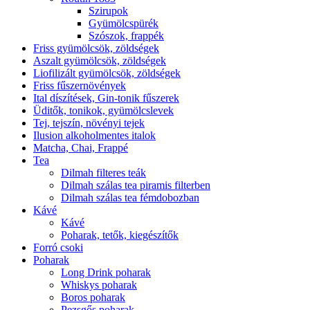
Szirupok
Gyümölcspürék
Szószok, frappék
Friss gyümölcsök, zöldségek
Aszalt gyümölcsök, zöldségek
Liofilizált gyümölcsök, zöldségek
Friss fűszernövények
Ital díszítések, Gin-tonik fűszerek
Üditők, tonikok, gyümölcslevek
Tej, tejszín, növényi tejek
Ilusion alkoholmentes italok
Matcha, Chai, Frappé
Tea
Dilmah filteres teák
Dilmah szálas tea piramis filterben
Dilmah szálas tea fémdobozban
Kávé
Kávé
Poharak, tetők, kiegészítők
Forró csoki
Poharak
Long Drink poharak
Whiskys poharak
Boros poharak
Pezsgős poharak