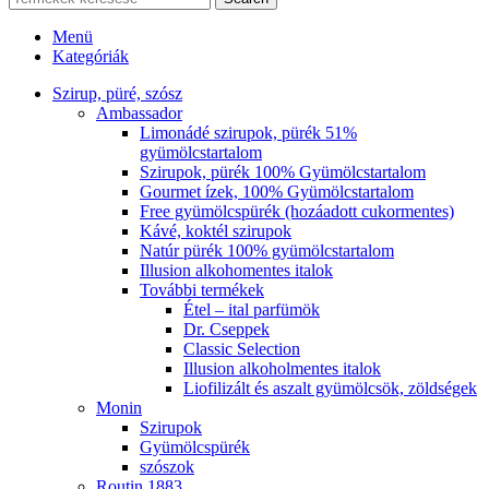
Menü
Kategóriák
Szirup, püré, szósz
Ambassador
Limonádé szirupok, pürék 51%
gyümölcstartalom
Szirupok, pürék 100% Gyümölcstartalom
Gourmet ízek, 100% Gyümölcstartalom
Free gyümölcspürék (hozáadott cukormentes)
Kávé, koktél szirupok
Natúr pürék 100% gyümölcstartalom
Illusion alkohomentes italok
További termékek
Étel – ital parfümök
Dr. Cseppek
Classic Selection
Illusion alkoholmentes italok
Liofilizált és aszalt gyümölcsök, zöldségek
Monin
Szirupok
Gyümölcspürék
szószok
Routin 1883