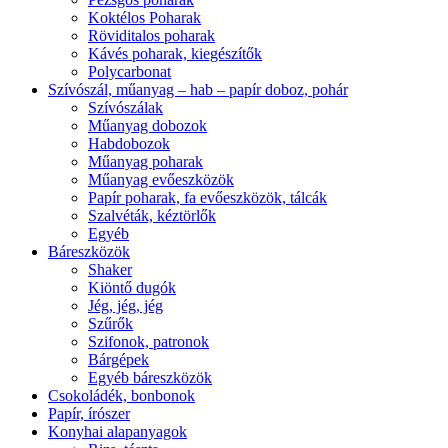
Koktélos Poharak
Röviditalos poharak
Kávés poharak, kiegészítők
Polycarbonat
Szívószál, műanyag – hab – papír doboz, pohár
Szívószálak
Műanyag dobozok
Habdobozok
Műanyag poharak
Műanyag evőeszközök
Papír poharak, fa evőeszközök, tálcák
Szalvéták, kéztörlők
Egyéb
Báreszközök
Shaker
Kiöntő dugók
Jég, jég, jég
Szűrők
Szifonok, patronok
Bárgépek
Egyéb báreszközök
Csokoládék, bonbonok
Papír, írószer
Konyhai alapanyagok