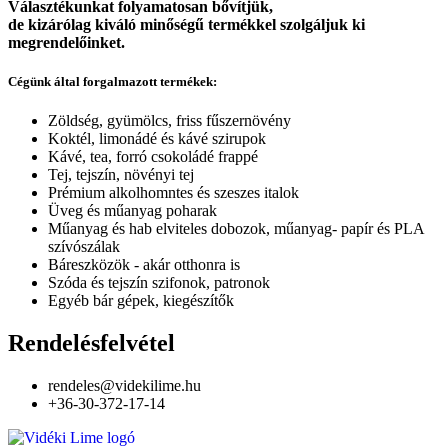
Választékunkat folyamatosan bővítjük,
de kizárólag kiváló minőségű termékkel szolgáljuk ki
megrendelőinket.
Cégünk által forgalmazott termékek:
Zöldség, gyümölcs, friss fűszernövény
Koktél, limonádé és kávé szirupok
Kávé, tea, forró csokoládé frappé
Tej, tejszín, növényi tej
Prémium alkolhomntes és szeszes italok
Üveg és műanyag poharak
Műanyag és hab elviteles dobozok, műanyag- papír és PLA
szívószálak
Báreszközök - akár otthonra is
Szóda és tejszín szifonok, patronok
Egyéb bár gépek, kiegészítők
Rendelésfelvétel
rendeles@videkilime.hu
+36-30-372-17-14