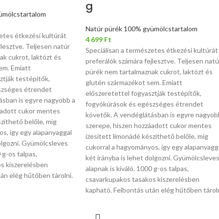
g
ümölcstartalom
Natúr pürék 100% gyümölcstartalom
etes étkezési kultúrát
4 699
Ft
jlesztve. Teljesen natúr
Speciálisan a természetes étkezési kultúrát
k cukrot, laktózt és
preferálók számára fejlesztve. Teljesen natú
em. Emiatt
pürék nem tartalmaznak cukrot, laktózt és
ztják testépítők,
glutén származékot sem. Emiatt
szséges étrendet
előszeretettel fogyasztják testépítők,
ásban is egyre nagyobb a
fogyókúrások és egészséges étrendet
áadott cukor mentes
követők. A vendéglátásban is egyre nagyob
zíthető belőle, míg
szerepe, hiszen hozzáadott cukor mentes
s, így egy alapanyaggal
ízesített limonádé készíthető belőle, míg
dolgozni. Gyümölcsleves
cukorral a hagyományos, így egy alapanyagg
 g-os talpas,
két irányba is lehet dolgozni. Gyümölcsleve
s kiszerelésben
alapnak is kiváló. 1000 g-os talpas,
án elég hűtőben tárolni.
csavarkupakos tasakos kiszerelésben
kapható. Felbontás után elég hűtőben tároln