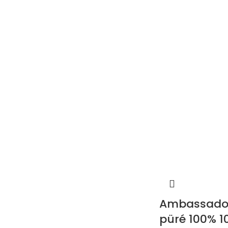
Ambassador
püré 100% 1