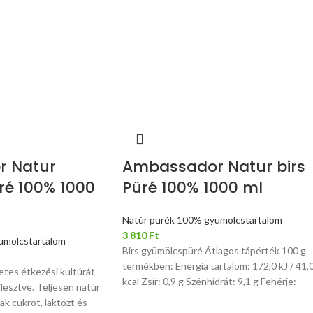
 Natur
Ambassador Natur birs
ré 100% 1000
Püré 100% 1000 ml
Natúr pürék 100% gyümölcstartalom
3 810
Ft
ümölcstartalom
Birs gyümölcspüré Átlagos tápérték 100 g
termékben: Energia tartalom: 172,0 kJ / 41,
etes étkezési kultúrát
kcal Zsír: 0,9 g Szénhidrát: 9,1 g Fehérje:
jlesztve. Teljesen natúr
k cukrot, laktózt és