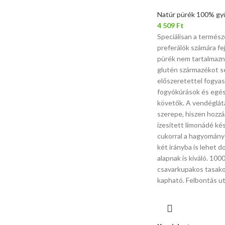
Natúr pürék 100% gy
4 509
Ft
Speciálisan a termész
preferálók számára fe
pürék nem tartalmazna
glutén származékot s
előszeretettel fogyas
fogyókúrások és egé
követők. A vendéglát
szerepe, hiszen hozz
ízesített limonádé kés
cukorral a hagyományo
két irányba is lehet 
alapnak is kiváló. 1000
csavarkupakos tasako
kapható. Felbontás ut