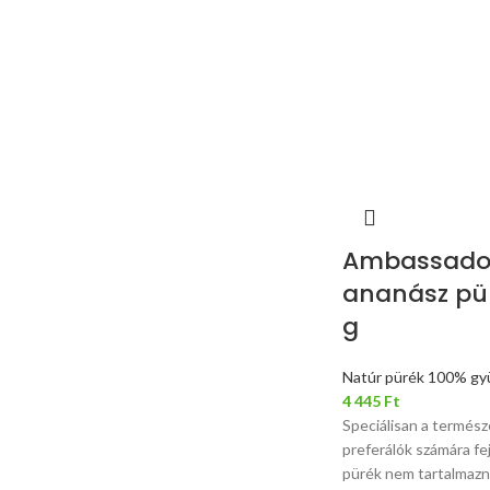
Ambassador
ananász pü
g
Natúr pürék 100% gy
4 445
Ft
Speciálisan a termész
preferálók számára fe
pürék nem tartalmazna