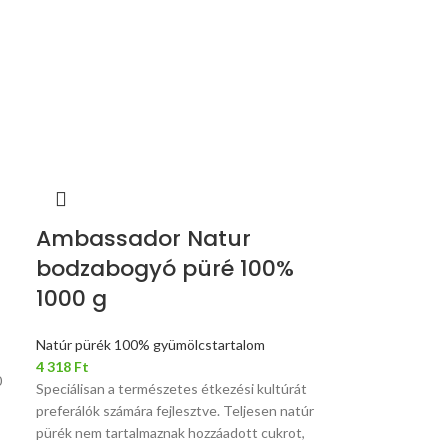
Ambassador Natur
bodzabogyó püré 100%
1000 g
Natúr pürék 100% gyümölcstartalom
4 318
Ft
0
Speciálisan a természetes étkezési kultúrát
preferálók számára fejlesztve. Teljesen natúr
pürék nem tartalmaznak hozzáadott cukrot,