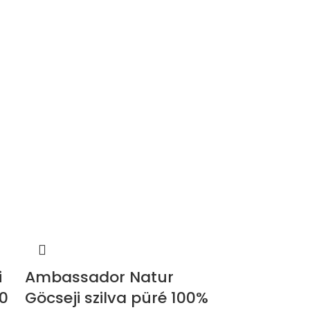
i
Ambassador Natur
0
Göcseji szilva püré 100%