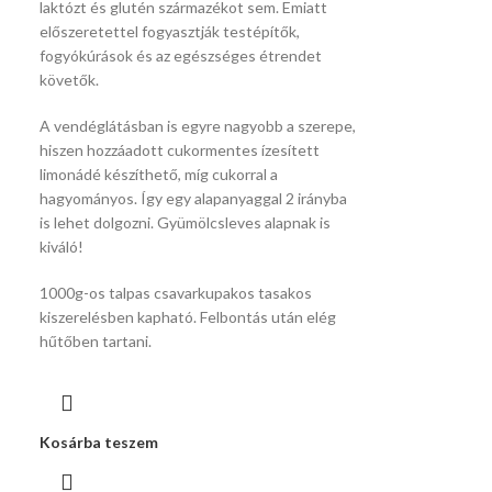
laktózt és glutén származékot sem. Emiatt
előszeretettel fogyasztják testépítők,
fogyókúrások és az egészséges étrendet
követők.
A vendéglátásban is egyre nagyobb a szerepe,
hiszen hozzáadott cukormentes ízesített
limonádé készíthető, míg cukorral a
hagyományos. Így egy alapanyaggal 2 irányba
is lehet dolgozni. Gyümölcsleves alapnak is
kiváló!
1000g-os talpas csavarkupakos tasakos
kiszerelésben kapható. Felbontás után elég
hűtőben tartani.
Kosárba teszem