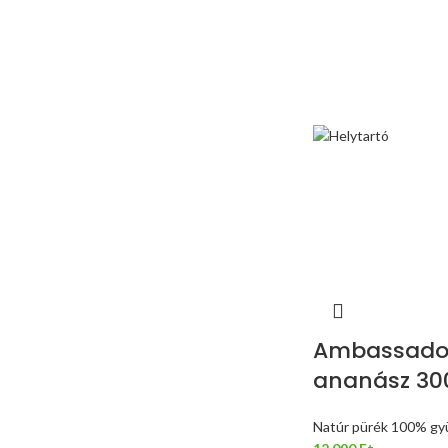
Ambassador
ananász 30
Natúr pürék 100% gy