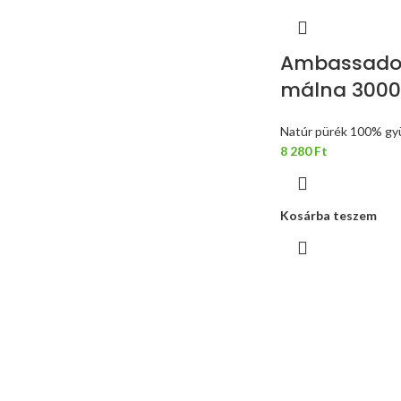
Ambassador
málna 3000
Natúr pürék 100% gy
8 280
Ft
Kosárba teszem