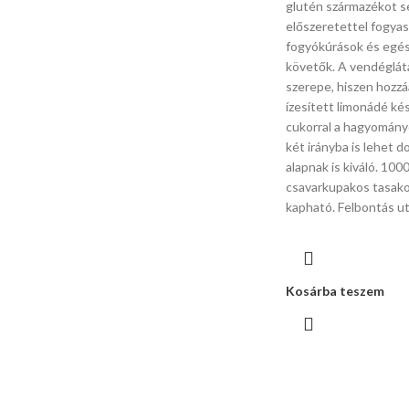
glutén származékot s
előszeretettel fogyas
fogyókúrások és egé
követők. A vendéglát
szerepe, hiszen hozz
ízesített limonádé kés
cukorral a hagyományo
két irányba is lehet 
alapnak is kiváló. 1000
csavarkupakos tasako
kapható. Felbontás ut
Kosárba teszem