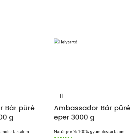
 Bár püré
Ambassador Bár püré
00 g
eper 3000 g
ümölcstartalom
Natúr pürék 100% gyümölcstartalom