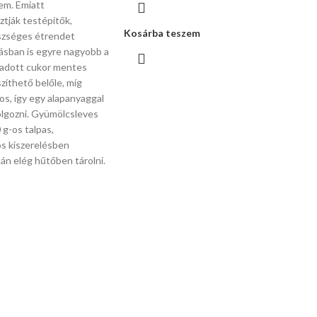
em. Emiatt
ztják testépítők,
Kosárba teszem
szséges étrendet
ásban is egyre nagyobb a
áadott cukor mentes
zíthető belőle, míg
s, így egy alapanyaggal
dolgozni. Gyümölcsleves
 g-os talpas,
s kiszerelésben
án elég hűtőben tárolni.