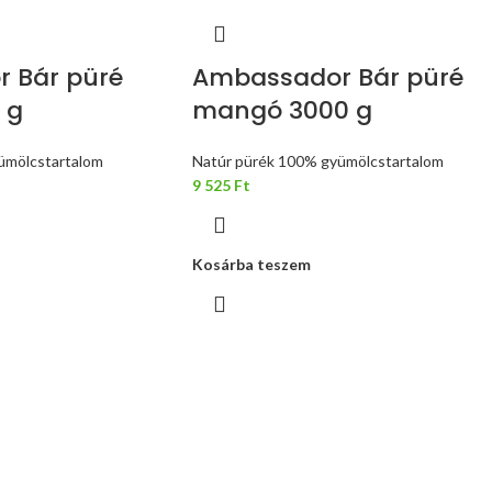
 Bár püré
Ambassador Bár püré
 g
mangó 3000 g
ümölcstartalom
Natúr pürék 100% gyümölcstartalom
9 525
Ft
Kosárba teszem