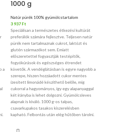
1000 g
Natúr pürék 100% gyümölcstartalom
3 937
Ft
Speciálisan a természetes étkezési kultúrát
r
preferálók számára fejlesztve. Teljesen natúr
pürék nem tartalmaznak cukrot, laktózt és
glutén származékot sem. Emiatt
előszeretettel fogyasztják testépítők,
fogyókúrások és egészséges étrendet
b a
követők. A vendéglátásban is egyre nagyobb a
szerepe, hiszen hozzáadott cukor mentes
ízesített limonádé készíthető belőle, míg
al
cukorral a hagyományos, így egy alapanyaggal
s
két irányba is lehet dolgozni. Gyümölcsleves
alapnak is kiváló. 1000 g-os talpas,
csavarkupakos tasakos kiszerelésben
i.
kapható. Felbontás után elég hűtőben tárolni.