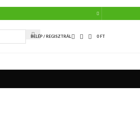
BELÉP / REGISZTRÁL
0
FT