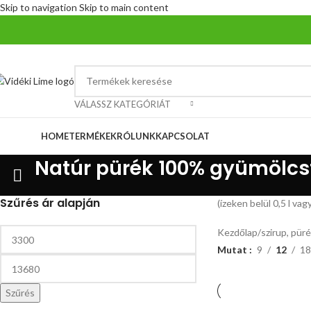
Skip to navigation
Skip to main content
VÁLASSZ KATEGÓRIÁT
ategóriák
HOME
TERMÉKEK
RÓLUNK
KAPCSOLAT
Natúr pürék 100% gyümölcs
Szűrés ár alapján
(ízeken belül 0,5 l va
Kezdőlap
/
szirup, püré
Mutat
9
12
18
Szűrés