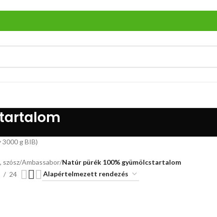
tartalom
gy 3000 g BIB)
, szósz
/
Ambassabor
/
Natúr pürék 100% gyümölcstartalom
24