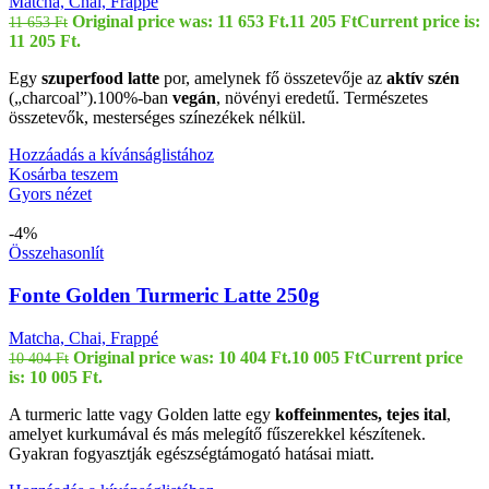
Matcha, Chai, Frappé
Original price was: 11 653 Ft.
11 205
Ft
Current price is:
11 653
Ft
11 205 Ft.
Egy
szuperfood latte
por, amelynek fő összetevője az
aktív szén
(„charcoal”).100%-ban
vegán
, növényi eredetű. Természetes
összetevők, mesterséges színezékek nélkül.
Hozzáadás a kívánságlistához
Kosárba teszem
Gyors nézet
-4%
Összehasonlít
Fonte Golden Turmeric Latte 250g
Matcha, Chai, Frappé
Original price was: 10 404 Ft.
10 005
Ft
Current price
10 404
Ft
is: 10 005 Ft.
A turmeric latte vagy Golden latte egy
koffeinmentes, tejes ital
,
amelyet kurkumával és más melegítő fűszerekkel készítenek.
Gyakran fogyasztják egészségtámogató hatásai miatt.