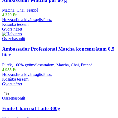
Ambassador Matcha por 60 g
Matcha, Chai, Frappé
4 320
Ft
Hozzáadás a kívánságlistához
Kosárba teszem
Gyors nézet
Összehasonlít
Ambassador Professional Matcha koncentrátum 0,5
liter
Pürék, 100% gyümölcstartalom
,
Matcha, Chai, Frappé
4 955
Ft
Hozzáadás a kívánságlistához
Kosárba teszem
Gyors nézet
-4%
Összehasonlít
Fonte Charcoal Latte 300g