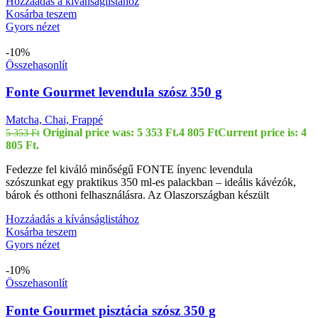
Hozzáadás a kívánságlistához
Kosárba teszem
Gyors nézet
-10%
Összehasonlít
Fonte Gourmet levendula szósz 350 g
Matcha, Chai, Frappé
Original price was: 5 353 Ft.
4 805
Ft
Current price is: 4
5 353
Ft
805 Ft.
Fedezze fel kiváló minőségű FONTE ínyenc levendula
szószunkat egy praktikus 350 ml-es palackban – ideális kávézók,
bárok és otthoni felhasználásra. Az Olaszországban készült
Hozzáadás a kívánságlistához
Kosárba teszem
Gyors nézet
-10%
Összehasonlít
Fonte Gourmet pisztácia szósz 350 g