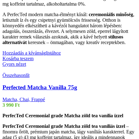
mg koffeint tartalmaz, alkoholtartalma 0%.
A PerfecTed modern matcha-élményt kínál:
ceremoniális minőség
,
letisztult íz és egy csipetnyi gyümölcsös frissesség. Otthon is
könnyedén elkészítheti a kávézói hangulatot három lépésben:
adagolás, összerázás, élvezet. A selymesen zöld, eperrel lágyított
karakter remek választás azoknak, akik a kávé helyett
stílusos
alternatívát
keresnek – önmagában, vagy kreatív receptekben.
Hozzáadás a kívánságlistához
Kosárba teszem
Gyors nézet
Összehasonlít
Perfected Matcha Vanilla 75g
Matcha, Chai, Frappé
3 990
Ft
PerfecTed Ceremonial grade Matcha zöld tea vanília ízzel
PerfecTed Ceremonial grade Matcha zöld tea vaníliás ízzel
–
finomra őrölt, prémium japán matcha, lágy vaníliás karakterrel. Egy
adag (5 g) 43 mg koffeint tartalmaz, így ideális a mindennapok