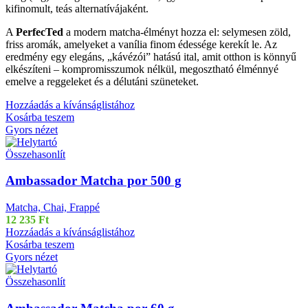
kifinomult, teás alternatívájaként.
A
PerfecTed
a modern matcha-élményt hozza el: selymesen zöld,
friss aromák, amelyeket a vanília finom édessége kerekít le. Az
eredmény egy elegáns, „kávézói” hatású ital, amit otthon is könnyű
elkészíteni – kompromisszumok nélkül, megosztható élménnyé
emelve a reggeleket és a délutáni szüneteket.
Hozzáadás a kívánságlistához
Kosárba teszem
Gyors nézet
Összehasonlít
Ambassador Matcha por 500 g
Matcha, Chai, Frappé
12 235
Ft
Hozzáadás a kívánságlistához
Kosárba teszem
Gyors nézet
Összehasonlít