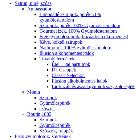
Szirup, püré, szósz
Ambassador
Limonádé szirupok, pürék 51%
gyümölcstartalom
Szirupok, pürék 100% Gyümölcstartalom
Gourmet ízek, 100% Gyümölcstartalom
Free gyümölcspürék (hozáadott cukormentes)
Kávé, koktél szirupok
Natúr pürék 100% gyümölcstartalom
Illusion alkohomentes italok
További termékek
Étel – ital parfümök
Dr. Cseppek
Classic Selection
Illusion alkoholmentes italok
Liofilizált és aszalt gyümölcsök, zöldségek
Monin
Szirupok
Gyümölcspürék
szószok
Routin 1883
Szirupok
Gyümölcspürék
Szószok, frappék
Friss gyümölcsök, zöldségek