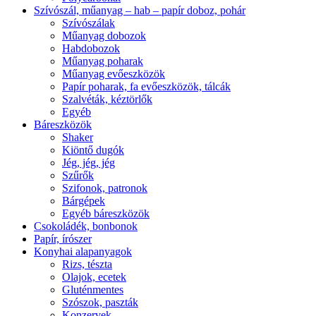
Szívószál, műanyag – hab – papír doboz, pohár
Szívószálak
Műanyag dobozok
Habdobozok
Műanyag poharak
Műanyag evőeszközök
Papír poharak, fa evőeszközök, tálcák
Szalvéták, kéztörlők
Egyéb
Báreszközök
Shaker
Kiöntő dugók
Jég, jég, jég
Szűrők
Szifonok, patronok
Bárgépek
Egyéb báreszközök
Csokoládék, bonbonok
Papír, írószer
Konyhai alapanyagok
Rizs, tészta
Olajok, ecetek
Gluténmentes
Szószok, paszták
Konzervek