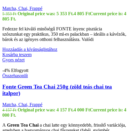
Matcha, Chai, Frappé
Original price was: 5 353 Ft.
4 805
Ft
Current price is: 4
5 353
Ft
805 Ft.
Fedezze fel kiváló minőségű FONTE ínyenc pisztácia
szószunkat egy praktikus, 350 ml-es palackban – ideális a kávézók,
bárok és az igényes otthoni felhasználásra. Valódi
Hozzáadás a kívánságlistához
Kosárba teszem
Gyors nézet
-4%
Elfogyott
Összehasonlít
Fonte Green Tea Chai 250g (zöld teás chai tea
italpor)
Matcha, Chai, Frappé
Original price was: 4 157 Ft.
4 000
Ft
Current price is: 4
4 157
Ft
000 Ft.
A
Green Tea Chai
a chai latte egy könnyedebb, frissítő variációja,
amelyben a hagyományos chai fűszereket (fahéj, gyömbér,