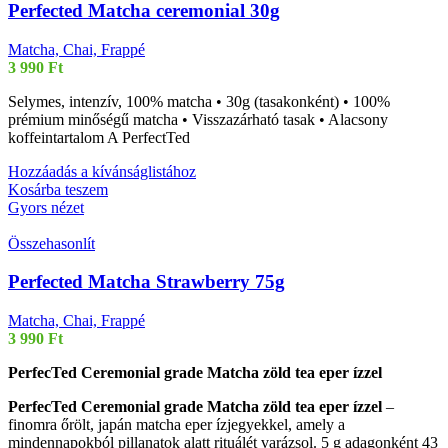
Perfected Matcha ceremonial 30g
Matcha, Chai, Frappé
3 990
Ft
Selymes, intenzív, 100% matcha • 30g (tasakonként) • 100%
prémium minőségű matcha • Visszazárható tasak • Alacsony
koffeintartalom A PerfectTed
Hozzáadás a kívánságlistához
Kosárba teszem
Gyors nézet
Összehasonlít
Perfected Matcha Strawberry 75g
Matcha, Chai, Frappé
3 990
Ft
PerfecTed Ceremonial grade Matcha zöld tea eper ízzel
PerfecTed Ceremonial grade Matcha zöld tea eper ízzel
–
finomra őrölt, japán matcha eper ízjegyekkel, amely a
mindennapokból pillanatok alatt rituálét varázsol. 5 g adagonként 43