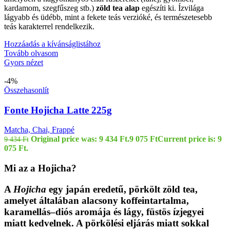
kardamom, szegfűszeg stb.)
zöld tea alap
egészíti ki. Ízvilága
lágyabb és üdébb, mint a fekete teás verzióké, és természetesebb
teás karakterrel rendelkezik.
Hozzáadás a kívánságlistához
Tovább olvasom
Gyors nézet
-4%
Összehasonlít
Fonte Hojicha Latte 225g
Matcha, Chai, Frappé
Original price was: 9 434 Ft.
9 075
Ft
Current price is: 9
9 434
Ft
075 Ft.
Mi az a Hojicha?
A
Hojicha
egy japán eredetű,
pörkölt zöld tea
,
amelyet általában alacsony koffeintartalma,
karamellás–diós aromája és lágy, füstös ízjegyei
miatt kedvelnek. A pörkölési eljárás miatt sokkal