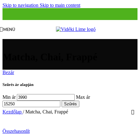
Skip to navigation
Skip to main content
MENÜ
Matcha, Chai, Frappé
Bezár
Szűrés ár alapján
Min ár
Max ár
Szűrés
Kezdőlap
/
Matcha, Chai, Frappé
Összehasonlít