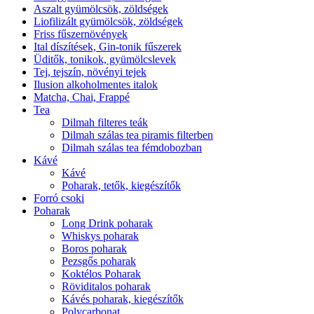
Aszalt gyümölcsök, zöldségek
Liofilizált gyümölcsök, zöldségek
Friss fűszernövények
Ital díszítések, Gin-tonik fűszerek
Üditők, tonikok, gyümölcslevek
Tej, tejszín, növényi tejek
Ilusion alkoholmentes italok
Matcha, Chai, Frappé
Tea
Dilmah filteres teák
Dilmah szálas tea piramis filterben
Dilmah szálas tea fémdobozban
Kávé
Kávé
Poharak, tetők, kiegészítők
Forró csoki
Poharak
Long Drink poharak
Whiskys poharak
Boros poharak
Pezsgős poharak
Koktélos Poharak
Röviditalos poharak
Kávés poharak, kiegészítők
Polycarbonat