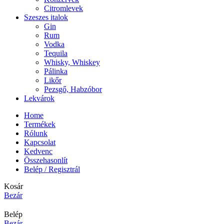
Citromlevek
Szeszes italok
Gin
Rum
Vodka
Tequila
Whisky, Whiskey
Pálinka
Likőr
Pezsgő, Habzóbor
Lekvárok
Home
Termékek
Rólunk
Kapcsolat
Kedvenc
Összehasonlít
Belép / Regisztrál
Kosár
Bezár
Belép
Bezár