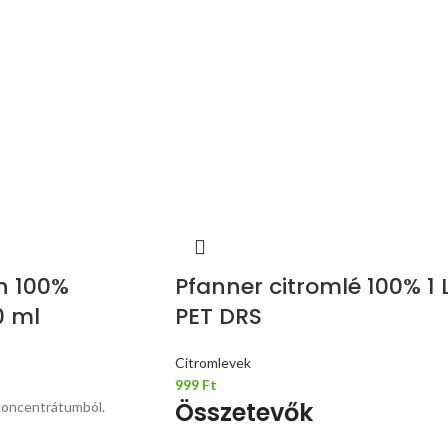
n 100%
Pfanner citromlé 100% 1 
0 ml
PET DRS
Citromlevek
999
Ft
Összetevők
koncentrátumból.