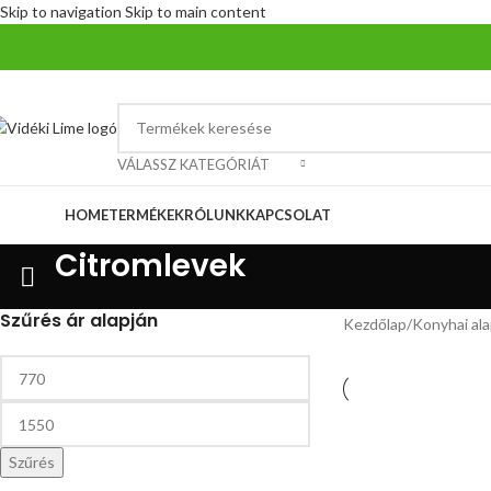
Skip to navigation
Skip to main content
VÁLASSZ KATEGÓRIÁT
ategóriák
HOME
TERMÉKEK
RÓLUNK
KAPCSOLAT
Citromlevek
Szűrés ár alapján
Kezdőlap
/
Konyhai al
Szűrés