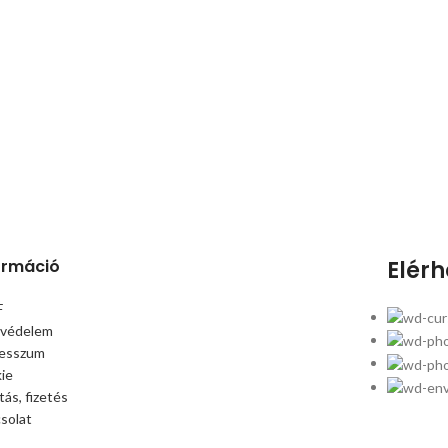
ormáció
Elér
F
védelem
esszum
ie
ítás, fizetés
solat