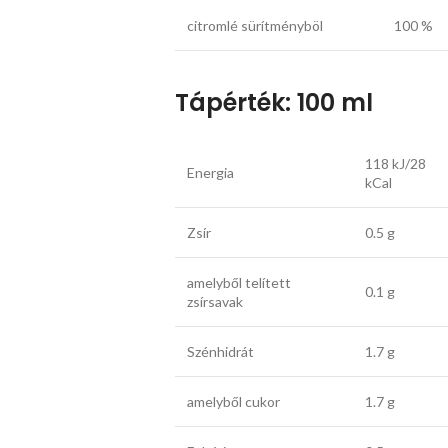
citromlé sürítményböl
100 %
Tápérték: 100 ml
118 kJ/28
Energia
kCal
Zsír
0.5 g
amelyből telített
0.1 g
zsírsavak
Szénhidrát
1.7 g
amelyből cukor
1.7 g