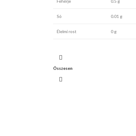
Fehérje
0.5 g
Só
0.01 g
Élelmi rost
0 g
Összesen