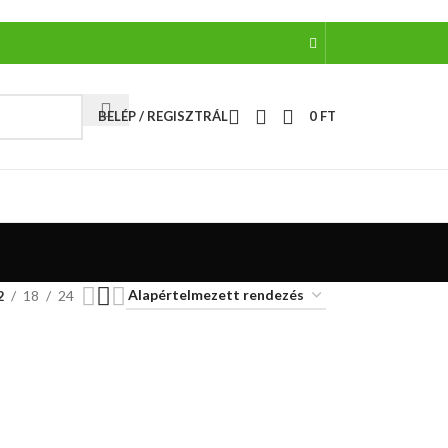
BELÉP / REGISZTRÁL
0
FT
2
18
24