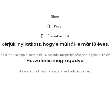
Shop
Kosár
Összehasonlít
Kérjük, nyilatkozz, hogy elmúltál-e már 18 éves.
 és őket kiszolgálni nem tudjuk. Az oldal megtekintéséhez legalább 18 év
Hozzáférés megtagadva
Az életkorod miatt a hozzáférés korlátozva van.