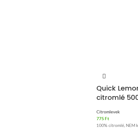
Quick Lemo
citromlé 50
Citromlevek
775
Ft
100% citromlé, NEM 