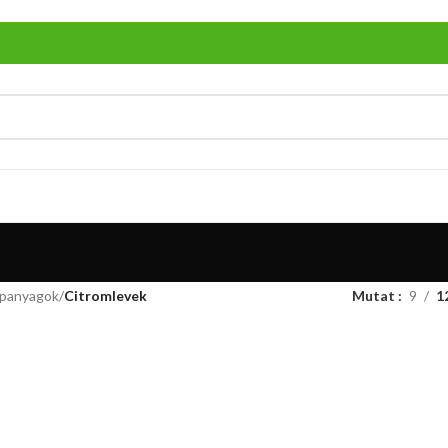
apanyagok
/
Citromlevek
Mutat
9
1