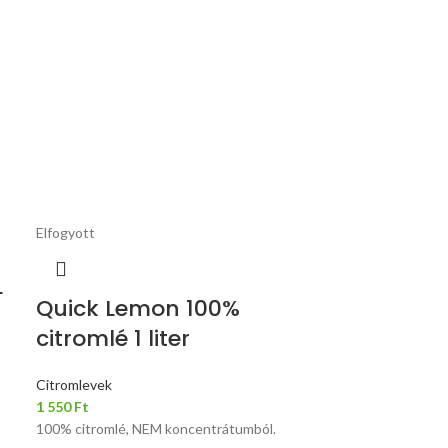
Elfogyott
L
Quick Lemon 100%
citromlé 1 liter
Citromlevek
1 550
Ft
100% citromlé, NEM koncentrátumból.