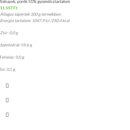
Szirupok, pürék 51% gyümölcstartalom
11 557
Ft
Átlagos tápérték 100 g termékben:
Energia tartalom: 1047,9 kJ /250,4 kcal
Zsír: 0,0 g
Szénhidrát:
59,6 g
Fehérje: 0,0 g
Só: 0,1 g