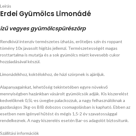
Leírás
Erdei Gyümölcs Limonádé
ízű vegyes gyümölcspürészörp
Rendkívül intenzív természetes ízhatás, erőteljes szín és roppant
tömény 10x javasolt hígítás jellemzi. Természetességét magas
rosttartalma is mutatja és a sok gyümölcs miatt kevesebb cukor
hozzáadásával készül.
Limonádékhoz, koktélokhoz, de házi szörpnek is ajánljuk.
Alapanyagainkat, lehetőség tekintetében egyre növekvő
mennyiségben hazánkban vásárolt gyümölcsök adják. Kis kiszerelést
kedvelőknek 0,5L-es üvegbe palackozzuk, a nagy felhasználóknak a
gazdaságos 3kg-os BIB dobozos csomagolásban is kapható. Ebben az
esetben nem igényel hűtést és mégis 1,5-2 év szavatossággal
rendelkeznek. A nagy kiszerelés esetén Bar-os adagolót biztosítunk.
Szállítási információk