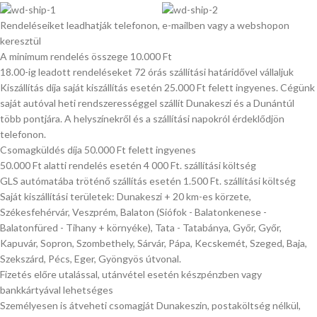
Rendeléseiket leadhatják telefonon, e-mailben vagy a webshopon
keresztül
A minimum rendelés összege 10.000 Ft
18.00-ig leadott rendeléseket 72 órás szállítási határidővel vállaljuk
Kiszállítás díja saját kiszállítás esetén 25.000 Ft felett ingyenes. Cégünk
saját autóval heti rendszerességgel szállít Dunakeszi és a Dunántúl
több pontjára. A helyszínekről és a szállítási napokról érdeklődjön
telefonon.
Csomagküldés díja 50.000 Ft felett ingyenes
50.000 Ft alatti rendelés esetén 4 000 Ft. szállítási költség
GLS autómatába tröténő szállítás esetén 1.500 Ft. szállítási költség
Saját kiszállítási területek: Dunakeszi + 20 km-es körzete,
Székesfehérvár, Veszprém, Balaton (Siófok - Balatonkenese -
Balatonfüred - Tihany + környéke), Tata - Tatabánya, Győr, Győr,
Kapuvár, Sopron, Szombethely, Sárvár, Pápa, Kecskemét, Szeged, Baja,
Szekszárd, Pécs, Eger, Gyöngyös útvonal.
Fizetés előre utalással, utánvétel esetén készpénzben vagy
bankkártyával lehetséges
Személyesen is átveheti csomagját Dunakeszin, postaköltség nélkül,