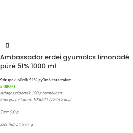
Ambassador erdei gyümölcs limonádé
püré 51% 1000 ml
Szirupok, pürék 51% gyümölcstartalom
5 080
Ft
Átlagos tápérték 100 g termékben:
Energia tartalom: 1030,2 kJ /246,2 kcal
Zsír: 0,0 g
Szénhidrát:
57,8 g