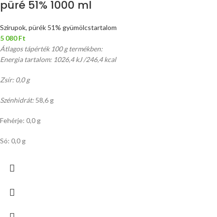
püré 51% 1000 ml
Szirupok, pürék 51% gyümölcstartalom
5 080
Ft
Átlagos tápérték 100 g termékben:
Energia tartalom: 1026,4 kJ /246,4 kcal
Zsír: 0,0 g
Szénhidrát:
58,6 g
Fehérje: 0,0 g
Só: 0,0 g