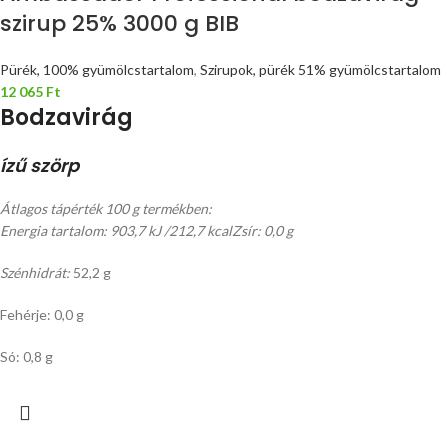
szirup 25% 3000 g BIB
Pürék, 100% gyümölcstartalom
,
Szirupok, pürék 51% gyümölcstartalom
12 065
Ft
Bodzavirág
ízű szörp
Átlagos tápérték 100 g termékben:
Energia tartalom: 903,7 kJ /212,7 kcal
Zsír: 0,0 g
Szénhidrát:
52,2 g
Fehérje: 0,0 g
Só: 0,8 g