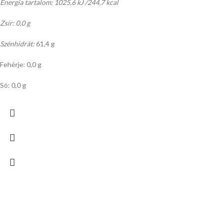
Energia tartalom: 1025,6 kJ /244,7 kcal
Zsír: 0,0 g
Szénhidrát:
61,4 g
Fehérje: 0,0 g
Só: 0,0 g