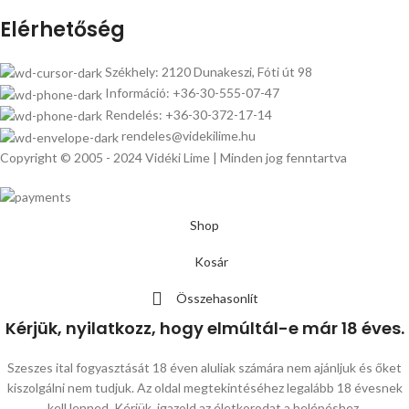
Elérhetőség
Székhely: 2120 Dunakeszi, Fóti út 98
Információ: +36-30-555-07-47
Rendelés: +36-30-372-17-14
rendeles@videkilime.hu
Copyright © 2005 - 2024 Vidéki Lime | Minden jog fenntartva
Shop
Kosár
Összehasonlít
Kérjük, nyilatkozz, hogy elmúltál-e már 18 éves.
Szeszes ital fogyasztását 18 éven aluliak számára nem ajánljuk és őket
kiszolgálni nem tudjuk. Az oldal megtekintéséhez legalább 18 évesnek
kell lenned. Kérjük, igazold az életkorodat a belépéshez.