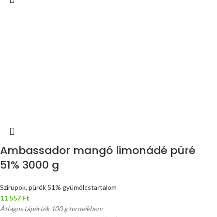
Ambassador mangó limonádé püré
51% 3000 g
Szirupok, pürék 51% gyümölcstartalom
11 557
Ft
Átlagos tápérték 100 g termékben: