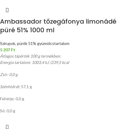
Ambassador tőzegáfonya limonádé
püré 51% 1000 ml
Szirupok, pürék 51% gyümölcstartalom
5 207
Ft
Átlagos tápérték 100 g termékben:
Energia tartalom: 1003,4 kJ /239,5 kcal
Zsír: 0,0 g
Szénhidrát:
57,1 g
Fehérje: 0,0 g
Só: 0,0 g