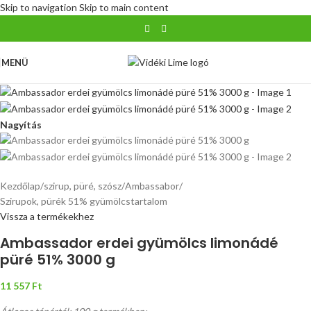
Skip to navigation
Skip to main content
MENÜ
Nagyítás
Kezdőlap
/
szirup, püré, szósz
/
Ambassabor
/
Szirupok, pürék 51% gyümölcstartalom
Vissza a termékekhez
Ambassador erdei gyümölcs limonádé
püré 51% 3000 g
11 557
Ft