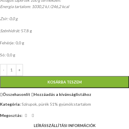
Átlagos tápérték 100 g termékben:
Energia tartalom: 1030,2 kJ /246,2 kcal
Zsír: 0,0 g
Szénhidrát:
57,8 g
Fehérje: 0,0 g
Só: 0,0 g
KOSÁRBA TESZEM
Összehasonlít
Hozzáadás a kívánságlistához
Kategória:
Szirupok, pürék 51% gyümölcstartalom
Megosztás:
LEÍRÁS
SZÁLLÍTÁSI INFORMÁCIÓK