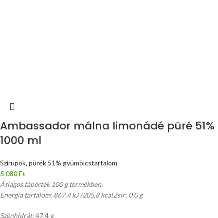
Ambassador málna limonádé püré 51%
1000 ml
Szirupok, pürék 51% gyümölcstartalom
5 080
Ft
Átlagos tápérték 100 g termékben:
Energia tartalom: 867,4 kJ /205,8 kcal
Zsír: 0,0 g
Szénhidrát:
47,4 g