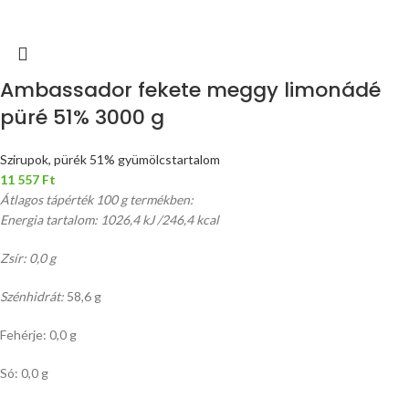
Ambassador fekete meggy limonádé
püré 51% 3000 g
Szirupok, pürék 51% gyümölcstartalom
11 557
Ft
Átlagos tápérték 100 g termékben:
Energia tartalom: 1026,4 kJ /246,4 kcal
Zsír: 0,0 g
Szénhidrát:
58,6 g
Fehérje: 0,0 g
Só: 0,0 g