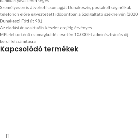
bankkártyával lehetséges
Személyesen is átveheti csomagját Dunakeszin, postaköltség nélkül,
telefonon előre egyeztetett időpontban a Szolgáltató székhelyén (2020
Dunakeszi, Fóti út 98.)
Az eladási ár az aktuális készlet erejéig érvényes
MPL-lel történő csomagküldés esetén 10.000 Ft adminisztrációs díj
kerül felszámításra
Kapcsolódó termékek