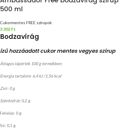
Ambassador Free bodzavirág szirup
500 ml
Cukormentes FREE szirupok
3 302
Ft
Bodzavirág
ízű hozzáadott cukor mentes vegyes szirup
Átlagos tápérték 100 g termékben:
Energia tartalom: 6,4 kJ /1,56 kcal
Zsír: 0 g
Szénhidrát:
0,2 g
Fehérje: 0 g
Só: 0,1 g