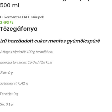
500 ml
Cukormentes FREE szirupok
3 493
Ft
Tőzegáfonya
ízű hozzáadott cukor mentes gyümölcspüré
Átlagos tápérték 100 g termékben:
Energia tartalom: 16,0 kJ /3,8 kcal
Zsír: 0 g
Szénhidrát:
0,42 g
Fehérje: 0 g
Só: 0,1 g