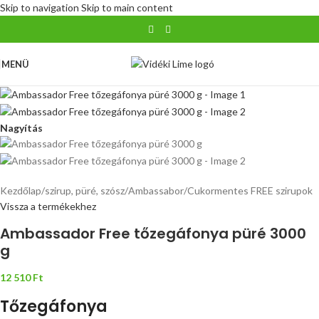
Skip to navigation
Skip to main content
MENÜ
Nagyítás
Kezdőlap
/
szirup, püré, szósz
/
Ambassabor
/
Cukormentes FREE szirupok
Vissza a termékekhez
Ambassador Free tőzegáfonya püré 3000
g
12 510
Ft
Tőzegáfonya