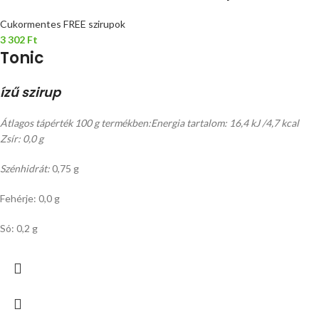
Cukormentes FREE szirupok
3 302
Ft
Tonic
ízű szirup
Átlagos tápérték 100 g termékben:
Energia tartalom: 16,4 kJ /4,7 kcal
Zsír: 0,0 g
Szénhidrát:
0,75 g
Fehérje: 0,0 g
Só: 0,2 g