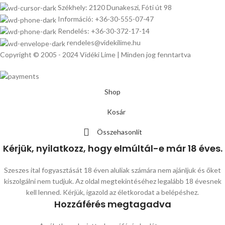
Székhely: 2120 Dunakeszi, Fóti út 98
Információ: +36-30-555-07-47
Rendelés: +36-30-372-17-14
rendeles@videkilime.hu
Copyright © 2005 - 2024 Vidéki Lime | Minden jog fenntartva
Shop
Kosár
Összehasonlít
Kérjük, nyilatkozz, hogy elmúltál-e már 18 éves.
Szeszes ital fogyasztását 18 éven aluliak számára nem ajánljuk és őket
kiszolgálni nem tudjuk. Az oldal megtekintéséhez legalább 18 évesnek
kell lenned. Kérjük, igazold az életkorodat a belépéshez.
Hozzáférés megtagadva