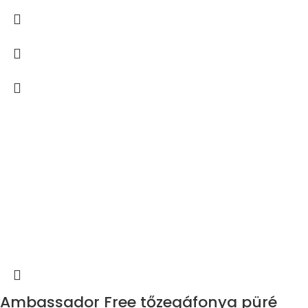
Ambassador Free tőzegáfonya püré