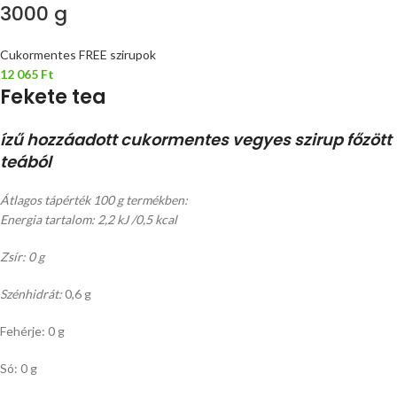
3000 g
Cukormentes FREE szirupok
12 065
Ft
Fekete tea
ízű hozzáadott cukormentes vegyes szirup főzött
teából
Átlagos tápérték 100 g termékben:
Energia tartalom: 2,2 kJ /0,5 kcal
Zsír: 0 g
Szénhidrát:
0,6 g
Fehérje: 0 g
Só: 0 g