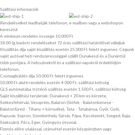
Szállítási információk
Rendeléseiket leadhatják telefonon, e-mailben vagy a webshopon
keresztül
A minimum rendelés összege 10.000 Ft
18.00-ig leadott rendeléseket 72 órás szállítási határidővel vállaljuk
Kiszállítás díja saját kiszállítás esetén 25.000 Ft felett ingyenes. Cégünk
saját autóval heti rendszerességgel szállít Dunakeszi és a Dunántúl
több pontjára. A helyszínekről és a szállítási napokról érdeklődjön
telefonon.
Csomagküldés díja 50.000 Ft felett ingyenes
50.000 Ft alatti rendelés esetén 4 000 Ft. szállítási költség
GLS autómatába tröténő szállítás esetén 1.500 Ft. szállítási költség
Saját kiszállítási területek: Dunakeszi + 20 km-es körzete,
Székesfehérvár, Veszprém, Balaton (Siófok - Balatonkenese -
Balatonfüred - Tihany + környéke), Tata - Tatabánya, Győr, Győr,
Kapuvár, Sopron, Szombethely, Sárvár, Pápa, Kecskemét, Szeged, Baja,
Szekszárd, Pécs, Eger, Gyöngyös útvonal.
Fizetés előre utalással, utánvétel esetén készpénzben vagy