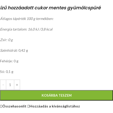
ízű hozzáadott cukor mentes gyümölcspüré
Átlagos tápérték 100 g termékben:
Energia tartalom: 16,0 kJ /3,8 kcal
Zsír: 0 g
Szénhidrát:
0,42 g
Fehérje: 0 g
Só: 0,1 g
KOSÁRBA TESZEM
Összehasonlít
Hozzáadás a kívánságlistához