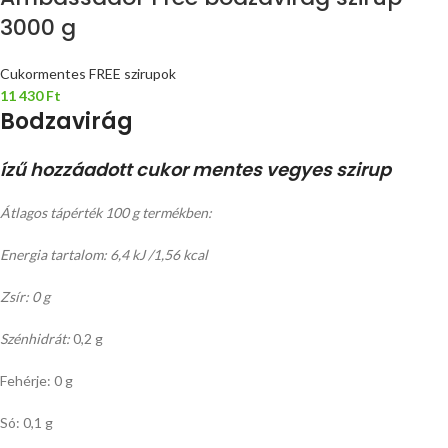
3000 g
Cukormentes FREE szirupok
11 430
Ft
Bodzavirág
ízű hozzáadott cukor mentes vegyes szirup
Átlagos tápérték 100 g termékben:
Energia tartalom: 6,4 kJ /1,56 kcal
Zsír: 0 g
Szénhidrát:
0,2 g
Fehérje: 0 g
Só: 0,1 g