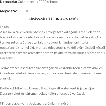
Kategória:
Cukormentes FREE szirupok
Megosztás:
LEÍRÁS
SZÁLLÍTÁSI INFORMÁCIÓK
Leírás
A mások által cukormentesnek emlegetett kategória. Free Selection
hozzáadott cukor nélkül készül. Kevés gyümölcstartalmat hagytunk a
természetes íz és rost tartalom kedvéért, mindezt eritritollal
egészítettük ki, mellékíz mentes édességért. Valódi gyümölcsből készül
ezért természetes aromákat hordoz, kalória tartalma mégis hihetetlenül
alacsony.
Természetes összetett alapanyagainak köszönhetően diétázóknak és
különböző étel intoleranciában, inzulin rezisztenciában szenvedőknek
ajánljuk.
Kiváló koktélokhoz, limonádéhoz. Fagylalt öntetként is javasoljuk.
Desszerteket és süteményeket különlegesebbé varázsol.
Minden alapanyaga bevizsgált prémium minőség.