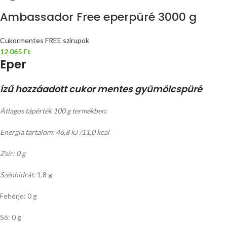
Ambassador Free eperpüré 3000 g
Cukormentes FREE szirupok
12 065
Ft
Eper
ízű hozzáadott cukor mentes gyümölcspüré
Átlagos tápérték 100 g termékben:
Energia tartalom: 46,8 kJ /11,0 kcal
Zsír: 0 g
Szénhidrát:
1,8 g
Fehérje: 0 g
Só: 0 g