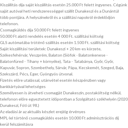
Kiszállítás díja saját kiszállítás esetén 25.000 Ft felett ingyenes. Cégünk
saját autóval heti rendszerességgel szállít Dunakeszi és a Dunántúl
több pontjára. A helyszínekről és a szállítási napokról érdeklődjön
telefonon.
Csomagküldés díja 50.000 Ft felett ingyenes
50.000 Ft alatti rendelés esetén 4 000 Ft. szállítási költség
GLS autómatába tröténő szállítás esetén 1.500 Ft. szállítási költség
Saját kiszállítási területek: Dunakeszi + 20 km-es körzete,
Székesfehérvár, Veszprém, Balaton (Siófok - Balatonkenese -
Balatonfüred - Tihany + környéke), Tata - Tatabánya, Győr, Győr,
Kapuvár, Sopron, Szombethely, Sárvár, Pápa, Kecskemét, Szeged, Baja,
Szekszárd, Pécs, Eger, Gyöngyös útvonal.
Fizetés előre utalással, utánvétel esetén készpénzben vagy
bankkártyával lehetséges
Személyesen is átveheti csomagját Dunakeszin, postaköltség nélkül,
telefonon előre egyeztetett időpontban a Szolgáltató székhelyén (2020
Dunakeszi, Fóti út 98.)
Az eladási ár az aktuális készlet erejéig érvényes
MPL-lel történő csomagküldés esetén 10.000 Ft adminisztrációs díj
kerül felszámításra