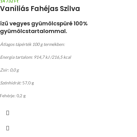
14 732
Ft
Vaníliás Fahéjas Szilva
ízű vegyes gyümölcspüré 100%
gyümölcstartalommal.
Átlagos tápérték 100 g termékben:
Energia tartalom: 914,7 kJ /216,5 kcal
Zsír: 0,0 g
Szénhidrát:
57,0 g
Fehérje: 0,2 g