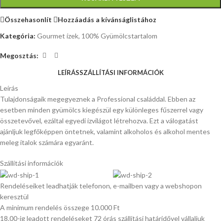
Összehasonlít
Hozzáadás a kívánságlistához
Kategória:
Gourmet ízek, 100% Gyümölcstartalom
Megosztás:
LEÍRÁS
SZÁLLÍTÁSI INFORMÁCIÓK
Leírás
Tulajdonságaik megegyeznek a Professional családdal. Ebben az
esetben minden gyümölcs kiegészül egy különleges fűszerrel vagy
összetevővel, ezáltal egyedi ízvilágot létrehozva. Ezt a válogatást
ajánljuk legfőképpen öntetnek, valamint alkoholos és alkohol mentes
meleg italok számára egyaránt.
Szállítási információk
Rendeléseiket leadhatják telefonon, e-mailben vagy a webshopon
keresztül
A minimum rendelés összege 10.000 Ft
18.00-ig leadott rendeléseket 72 órás szállítási határidővel vállaljuk