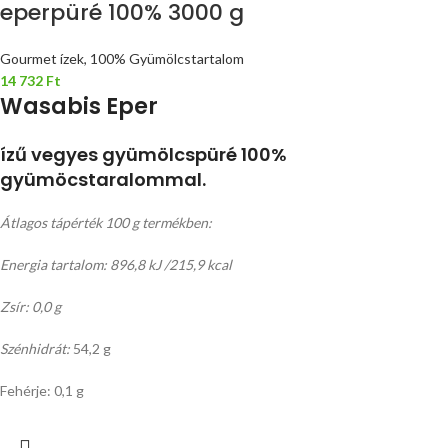
eperpüré 100% 3000 g
Gourmet ízek, 100% Gyümölcstartalom
14 732
Ft
Wasabis Eper
ízű vegyes gyümölcspüré 100%
gyümöcstaralommal.
Átlagos tápérték 100 g termékben:
Energia tartalom: 896,8 kJ /215,9 kcal
Zsír: 0,0 g
Szénhidrát:
54,2 g
Fehérje: 0,1 g