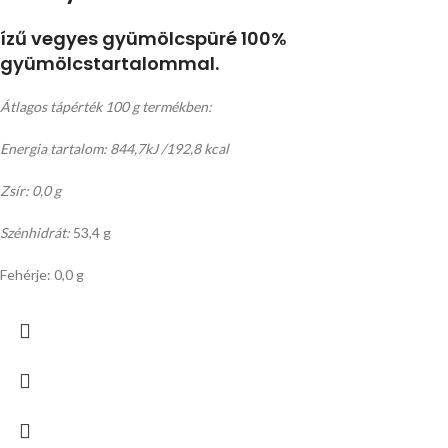
ízű vegyes gyümölcspüré 100%
gyümölcstartalommal.
Átlagos tápérték 100 g termékben:
Energia tartalom: 844,7kJ /192,8 kcal
Zsír: 0,0 g
Szénhidrát:
53,4 g
Fehérje: 0,0 g