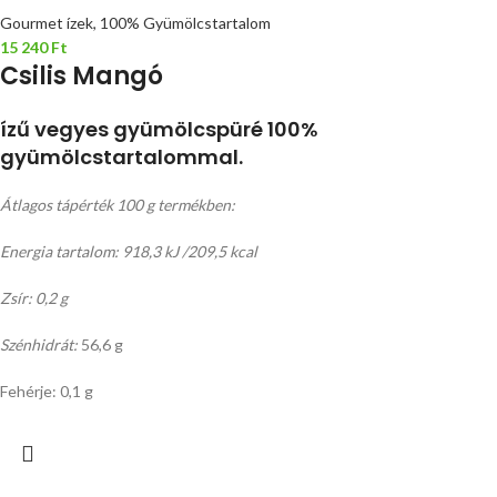
Gourmet ízek, 100% Gyümölcstartalom
15 240
Ft
Csilis Mangó
ízű vegyes gyümölcspüré 100%
gyümölcstartalommal.
Átlagos tápérték 100 g termékben:
Energia tartalom: 918,3 kJ /209,5 kcal
Zsír: 0,2 g
Szénhidrát:
56,6 g
Fehérje: 0,1 g