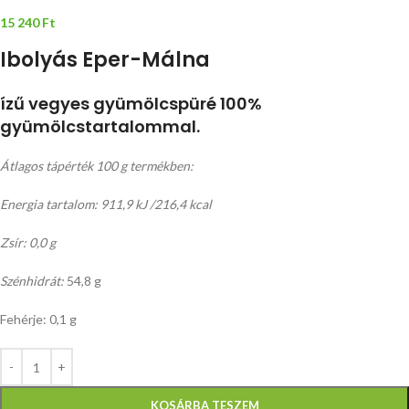
15 240
Ft
Ibolyás Eper-Málna
ízű vegyes gyümölcspüré 100%
gyümölcstartalommal.
Átlagos tápérték 100 g termékben:
Energia tartalom: 911,9 kJ /216,4 kcal
Zsír: 0,0 g
Szénhidrát:
54,8 g
Fehérje: 0,1 g
KOSÁRBA TESZEM