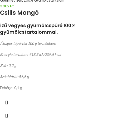
Gourmet ízek, 100% Gyümölcstartalom
3 302
Ft
Csilis Mangó
ízű vegyes gyümölcspüré 100%
gyümölcstartalommal.
Átlagos tápérték 100 g termékben:
Energia tartalom: 918,3 kJ /209,5 kcal
Zsír: 0,2 g
Szénhidrát:
56,6 g
Fehérje: 0,1 g