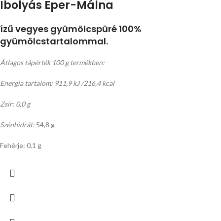
Ibolyás Eper-Málna
ízű vegyes gyümölcspüré 100%
gyümölcstartalommal.
Átlagos tápérték 100 g termékben:
Energia tartalom: 911,9 kJ /216,4 kcal
Zsír: 0,0 g
Szénhidrát:
54,8 g
Fehérje: 0,1 g