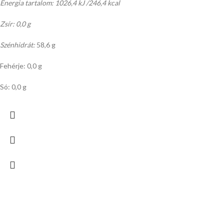
Energia tartalom: 1026,4 kJ /246,4 kcal
Zsír: 0,0 g
Szénhidrát:
58,6 g
Fehérje: 0,0 g
Só: 0,0 g