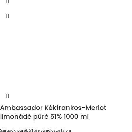
Ambassador Kékfrankos-Merlot
limonádé püré 51% 1000 ml
Szirupok, pürék 51% gyümölcstartalom