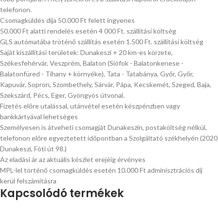
telefonon.
Csomagküldés díja 50.000 Ft felett ingyenes
50.000 Ft alatti rendelés esetén 4 000 Ft. szállítási költség
GLS autómatába tröténő szállítás esetén 1.500 Ft. szállítási költség
Saját kiszállítási területek: Dunakeszi + 20 km-es körzete,
Székesfehérvár, Veszprém, Balaton (Siófok - Balatonkenese -
Balatonfüred - Tihany + környéke), Tata - Tatabánya, Győr, Győr,
Kapuvár, Sopron, Szombethely, Sárvár, Pápa, Kecskemét, Szeged, Baja,
Szekszárd, Pécs, Eger, Gyöngyös útvonal.
Fizetés előre utalással, utánvétel esetén készpénzben vagy
bankkártyával lehetséges
Személyesen is átveheti csomagját Dunakeszin, postaköltség nélkül,
telefonon előre egyeztetett időpontban a Szolgáltató székhelyén (2020
Dunakeszi, Fóti út 98.)
Az eladási ár az aktuális készlet erejéig érvényes
MPL-lel történő csomagküldés esetén 10.000 Ft adminisztrációs díj
kerül felszámításra
Kapcsolódó termékek