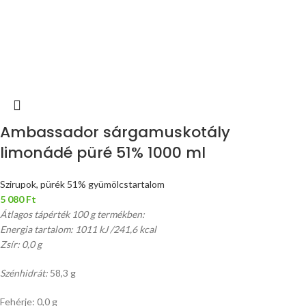
Ambassador sárgamuskotály
limonádé püré 51% 1000 ml
Szirupok, pürék 51% gyümölcstartalom
5 080
Ft
Átlagos tápérték 100 g termékben:
Energia tartalom: 1011 kJ /241,6 kcal
Zsír: 0,0 g
Szénhidrát:
58,3 g
Fehérje: 0,0 g