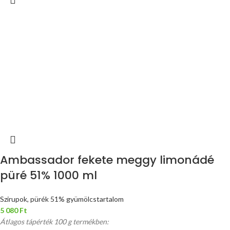
Ambassador fekete meggy limonádé
püré 51% 1000 ml
Szirupok, pürék 51% gyümölcstartalom
5 080
Ft
Átlagos tápérték 100 g termékben: