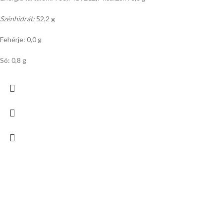
Szénhidrát:
52,2 g
Fehérje: 0,0 g
Só: 0,8 g