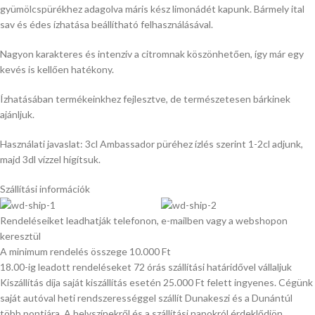
gyümölcspürékhez adagolva máris kész limonádét kapunk. Bármely ital
sav és édes ízhatása beállítható felhasználásával.
Nagyon karakteres és intenzív a citromnak köszönhetően, így már egy
kevés is kellően hatékony.
Ízhatásában termékeinkhez fejlesztve, de természetesen bárkinek
ajánljuk.
Használati javaslat: 3cl Ambassador püréhez ízlés szerint 1-2cl adjunk,
majd 3dl vízzel hígítsuk.
Szállítási információk
Rendeléseiket leadhatják telefonon, e-mailben vagy a webshopon
keresztül
A minimum rendelés összege 10.000 Ft
18.00-ig leadott rendeléseket 72 órás szállítási határidővel vállaljuk
Kiszállítás díja saját kiszállítás esetén 25.000 Ft felett ingyenes. Cégünk
saját autóval heti rendszerességgel szállít Dunakeszi és a Dunántúl
több pontjára. A helyszínekről és a szállítási napokról érdeklődjön