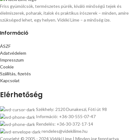
Friss gyümölcsök, természetes pürék, kiváló minőségű tejek és
élelmiszerek, poharak, italok és praktikus írószerek – minden, amire
szükséged lehet, egy helyen. Vidéki Lime – a minőség íze.
Információ
ÁSZF
Adatvédelem
Impresszum
Cookie
Szállítás, fizetés
Kapcsolat
Elérhetőség
Székhely: 2120 Dunakeszi, Fóti út 98
Információ: +36-30-555-07-47
Rendelés: +36-30-372-17-14
rendeles@videkilime.hu
Copyright © 2005 - 2024 Vidéki Lime | Minden jog fenntartva