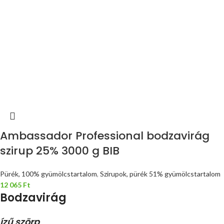
Ambassador Professional bodzavirág
szirup 25% 3000 g BIB
Pürék, 100% gyümölcstartalom
,
Szirupok, pürék 51% gyümölcstartalom
12 065
Ft
Bodzavirág
ízű szörp