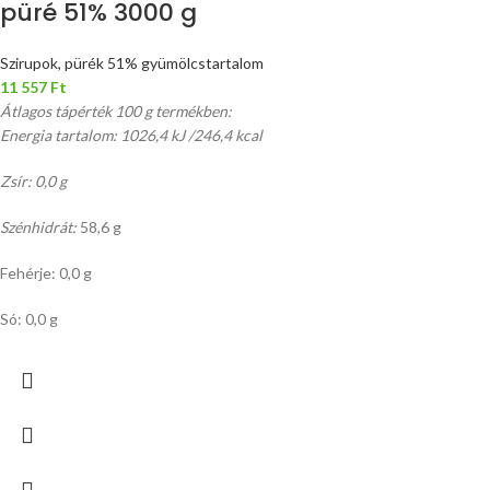
püré 51% 3000 g
Szirupok, pürék 51% gyümölcstartalom
11 557
Ft
Átlagos tápérték 100 g termékben:
Energia tartalom: 1026,4 kJ /246,4 kcal
Zsír: 0,0 g
Szénhidrát:
58,6 g
Fehérje: 0,0 g
Só: 0,0 g