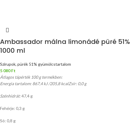
Ambassador málna limonádé püré 51%
1000 ml
Szirupok, pürék 51% gyümölcstartalom
5 080
Ft
Átlagos tápérték 100 g termékben:
Energia tartalom: 867,4 kJ /205,8 kcal
Zsír: 0,0 g
Szénhidrát:
47,4 g
Fehérje: 0,3 g
Só: 0,8 g