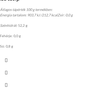
Átlagos tápérték 100 g termékben:
Energia tartalom: 903,7 kJ /212,7 kcal
Zsír: 0,0 g
Szénhidrát:
52,2 g
Fehérje: 0,0 g
Só: 0,8 g