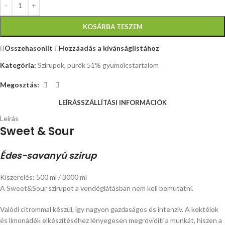
KOSÁRBA TESZEM
Összehasonlít
Hozzáadás a kívánságlistához
Kategória:
Szirupok, pürék 51% gyümölcstartalom
Megosztás:
LEÍRÁS
SZÁLLÍTÁSI INFORMÁCIÓK
Leírás
Sweet & Sour
Édes-savanyú szirup
Kiszerelés: 500 ml / 3000 ml
A Sweet&Sour szirupot a vendéglátásban nem kell bemutatni.
Valódi citrommal készül, így nagyon gazdaságos és intenzív. A koktélok
és limonádék elkészítéséhez lényegesen megrövidíti a munkát, hiszen a