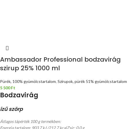
Ambassador Professional bodzavirág
szirup 25% 1000 ml
Pürék, 100% gyümölcstartalom
,
Szirupok, pürék 51% gyümölcstartalom
5 500
Ft
Bodzavirág
ízű szörp
Átlagos tápérték 100 g termékben:
Energia tartalom: 903,7 kJ /212,7 kcal
Zsír: 0,0 g