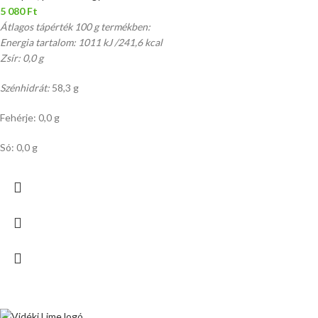
5 080
Ft
Átlagos tápérték 100 g termékben:
Energia tartalom: 1011 kJ /241,6 kcal
Zsír: 0,0 g
Szénhidrát:
58,3 g
Fehérje: 0,0 g
Só: 0,0 g