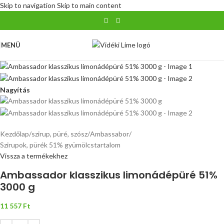
Skip to navigation
Skip to main content
MENÜ
Nagyítás
Kezdőlap
/
szirup, püré, szósz
/
Ambassabor
/
Szirupok, pürék 51% gyümölcstartalom
Vissza a termékekhez
Ambassador klasszikus limonádépüré 51%
3000 g
11 557
Ft