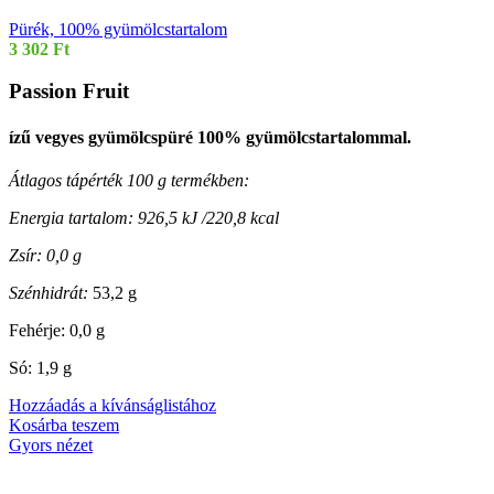
Pürék, 100% gyümölcstartalom
3 302
Ft
Passion Fruit
ízű vegyes gyümölcspüré 100% gyümölcstartalommal.
Átlagos tápérték 100 g termékben:
Energia tartalom: 926,5 kJ /220,8 kcal
Zsír: 0,0 g
Szénhidrát:
53,2 g
Fehérje: 0,0 g
Só: 1,9 g
Hozzáadás a kívánságlistához
Kosárba teszem
Gyors nézet