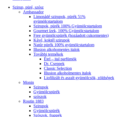
Szirup, püré, szósz
Ambassador
Limonádé szirupok, pürék 51%
gyümölcstartalom
Szirupok, pürék 100% Gyümölcstartalom
Gourmet ízek, 100% Gyümölcstartalom
Free gyümölcspürék (hozáadott cukormentes)
Kávé, koktél szirupok
Natúr pürék 100% gyümölcstartalom
Illusion alkohomentes italok
További termékek
Étel – ital parfümök
Dr. Cseppek
Classic Selection
Illusion alkoholmentes italok
Liofilizált és aszalt gyümölcsök, zöldségek
Monin
Szirupok
Gyümölcspürék
szószok
Routin 1883
Szirupok
Gyümölcspürék
Szószok, frappék