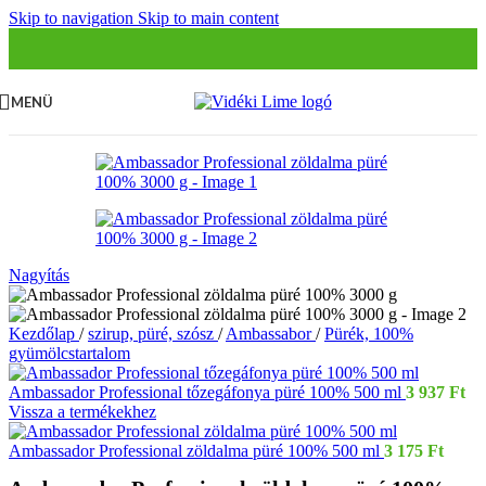
Skip to navigation
Skip to main content
MENÜ
Nagyítás
Kezdőlap
/
szirup, püré, szósz
/
Ambassabor
/
Pürék, 100%
gyümölcstartalom
Ambassador Professional tőzegáfonya püré 100% 500 ml
3 937
Ft
Vissza a termékekhez
Ambassador Professional zöldalma püré 100% 500 ml
3 175
Ft