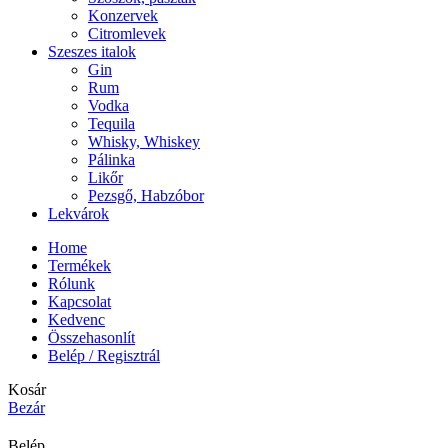
Konzervek
Citromlevek
Szeszes italok
Gin
Rum
Vodka
Tequila
Whisky, Whiskey
Pálinka
Likőr
Pezsgő, Habzóbor
Lekvárok
Home
Termékek
Rólunk
Kapcsolat
Kedvenc
Összehasonlít
Belép / Regisztrál
Kosár
Bezár
Belép