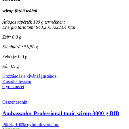
szirup főzött teából
Átlagos tápérték 100 g termékben:
Energia tartalom: 943,2 kJ /222,04 kcal
Zsír: 0,0 g
Szénhidrát:
55,58 g
Fehérje: 0,0 g
Só: 0,5 g
Hozzáadás a kívánságlistához
Kosárba teszem
Gyors nézet
Összehasonlít
Ambassador Professional tonic szirup 3000 g BIB
Pürék, 100% gyümölcstartalom