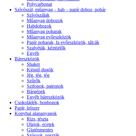
Polycarbonat
Szívószál, műanyag – hab – papír doboz, pohár
Szívószálak
Műanyag dobozok
Habdobozok
Műanyag poharak
Műanyag evőeszközök
Papír poharak, fa evőeszközök, tálcák
Szalvéták, kéztörlők
Egyéb
Báreszközök
Shaker
Kiöntő dugók
Jég, jég, jég
Szűrők
Szifonok, patronok
Bárgépek
Egyéb báreszközök
Csokoládék, bonbonok
Papír, írószer
Konyhai alapanyagok
Rizs, tészta
Olajok, ecetek
Gluténmentes
Szószok, paszták