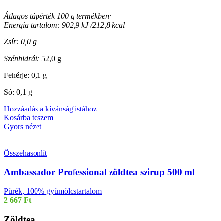
Átlagos tápérték 100 g termékben:
Energia tartalom: 902,9 kJ /212,8 kcal
Zsír: 0,0 g
Szénhidrát:
52,0 g
Fehérje: 0,1 g
Só: 0,1 g
Hozzáadás a kívánságlistához
Kosárba teszem
Gyors nézet
Összehasonlít
Ambassador Professional zöldtea szirup 500 ml
Pürék, 100% gyümölcstartalom
2 667
Ft
Zöldtea