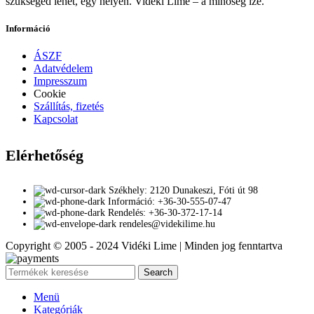
szükséged lehet, egy helyen. Vidéki Lime – a minőség íze.
Információ
ÁSZF
Adatvédelem
Impresszum
Cookie
Szállítás, fizetés
Kapcsolat
Elérhetőség
Székhely: 2120 Dunakeszi, Fóti út 98
Információ: +36-30-555-07-47
Rendelés: +36-30-372-17-14
rendeles@videkilime.hu
Copyright © 2005 - 2024 Vidéki Lime | Minden jog fenntartva
Search
Menü
Kategóriák