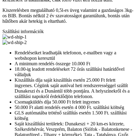
Kiszerelésben megtalálható 0,5l-es üveg valamint a gazdaságos 3kg-
os BIB. Bontás nélkül 2 év szavatosságot garantálunk, bontás után
hűtőben akár hetekig is eltartható.
Szállítási információk
Rendeléseiket leadhatják telefonon, e-mailben vagy a
webshopon keresztül
A minimum rendelés összege 10.000 Ft
18.00-ig leadott rendeléseket 72 órás szállítási határidővel
vállaljuk
Kiszállítás díja saját kiszállítás esetén 25.000 Ft felett
ingyenes. Cégünk saját autóval heti rendszerességgel szállít
Dunakeszi és a Dunántúl több pontjára. A helyszínekről és a
szállítási napokról érdeklődjön telefonon.
Csomagküldés díja 50.000 Ft felett ingyenes
50.000 Ft alatti rendelés esetén 4 000 Ft. szállítási költség
GLS autómatába tröténő szállítás esetén 1.500 Ft. szállítási
költség
Saját kiszállítási területek: Dunakeszi + 20 km-es körzete,
Székesfehérvár, Veszprém, Balaton (Siófok - Balatonkenese -
Balatonfüred - Tihany + környéke), Tata - Tatabánya, Győr,