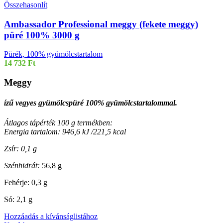
Összehasonlít
Ambassador Professional meggy (fekete meggy)
püré 100% 3000 g
Pürék, 100% gyümölcstartalom
14 732
Ft
Meggy
ízű vegyes gyümölcspüré 100% gyümölcstartalommal.
Átlagos tápérték 100 g termékben:
Energia tartalom: 946,6 kJ /221,5 kcal
Zsír: 0,1 g
Szénhidrát:
56,8 g
Fehérje: 0,3 g
Só: 2,1 g
Hozzáadás a kívánságlistához