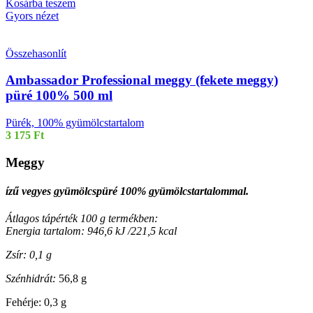
Kosárba teszem
Gyors nézet
Összehasonlít
Ambassador Professional meggy (fekete meggy)
püré 100% 500 ml
Pürék, 100% gyümölcstartalom
3 175
Ft
Meggy
ízű vegyes gyümölcspüré 100% gyümölcstartalommal.
Átlagos tápérték 100 g termékben:
Energia tartalom: 946,6 kJ /221,5 kcal
Zsír: 0,1 g
Szénhidrát:
56,8 g
Fehérje: 0,3 g