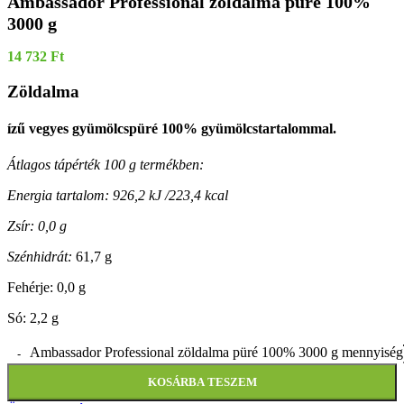
Ambassador Professional zöldalma püré 100%
3000 g
14 732
Ft
Zöldalma
ízű vegyes gyümölcspüré 100% gyümölcstartalommal.
Átlagos tápérték 100 g termékben:
Energia tartalom: 926,2 kJ /223,4 kcal
Zsír: 0,0 g
Szénhidrát:
61,7 g
Fehérje: 0,0 g
Só: 2,2 g
Ambassador Professional zöldalma püré 100% 3000 g mennyiség
KOSÁRBA TESZEM