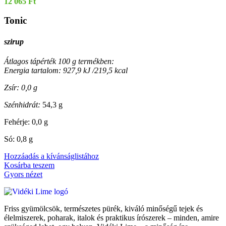
12 065
Ft
Tonic
szirup
Átlagos tápérték 100 g termékben:
Energia tartalom: 927,9 kJ /219,5 kcal
Zsír: 0,0 g
Szénhidrát:
54,3 g
Fehérje: 0,0 g
Só: 0,8 g
Hozzáadás a kívánságlistához
Kosárba teszem
Gyors nézet
Friss gyümölcsök, természetes pürék, kiváló minőségű tejek és
élelmiszerek, poharak, italok és praktikus írószerek – minden, amire