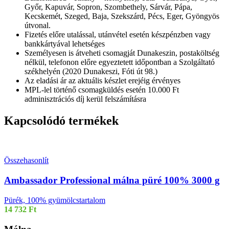
Győr, Kapuvár, Sopron, Szombethely, Sárvár, Pápa,
Kecskemét, Szeged, Baja, Szekszárd, Pécs, Eger, Gyöngyös
útvonal.
Fizetés előre utalással, utánvétel esetén készpénzben vagy
bankkártyával lehetséges
Személyesen is átveheti csomagját Dunakeszin, postaköltség
nélkül, telefonon előre egyeztetett időpontban a Szolgáltató
székhelyén (2020 Dunakeszi, Fóti út 98.)
Az eladási ár az aktuális készlet erejéig érvényes
MPL-lel történő csomagküldés esetén 10.000 Ft
adminisztrációs díj kerül felszámításra
Kapcsolódó termékek
Összehasonlít
Ambassador Professional málna püré 100% 3000 g
Pürék, 100% gyümölcstartalom
14 732
Ft