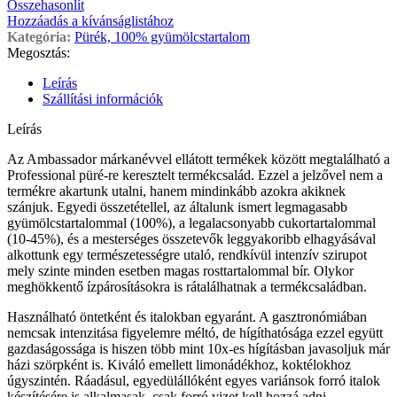
Összehasonlít
Hozzáadás a kívánságlistához
Kategória:
Pürék, 100% gyümölcstartalom
Megosztás:
Leírás
Szállítási információk
Leírás
Az Ambassador márkanévvel ellátott termékek között megtalálható a
Professional püré-re keresztelt termékcsalád. Ezzel a jelzővel nem a
termékre akartunk utalni, hanem mindinkább azokra akiknek
szánjuk. Egyedi összetétellel, az általunk ismert legmagasabb
gyümölcstartalommal (100%), a legalacsonyabb cukortartalommal
(10-45%), és a mesterséges összetevők leggyakoribb elhagyásával
alkottunk egy természetességre utaló, rendkívül intenzív szirupot
mely szinte minden esetben magas rosttartalommal bír. Olykor
meghökkentő ízpárosításokra is rátalálhatnak a termékcsaládban.
Használható öntetként és italokban egyaránt. A gasztronómiában
nemcsak intenzitása figyelemre méltó, de hígíthatósága ezzel együtt
gazdaságossága is hiszen több mint 10x-es hígításban javasoljuk már
házi szörpként is. Kiváló emellett limonádékhoz, koktélokhoz
úgyszintén. Ráadásul, egyedülállóként egyes variánsok forró italok
készítésére is alkalmasak, csak forró vizet kell hozzá adni.