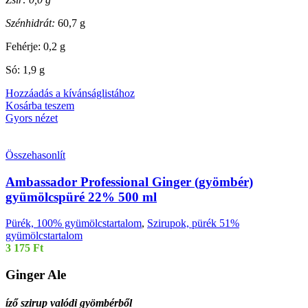
Szénhidrát:
60,7 g
Fehérje: 0,2 g
Só: 1,9 g
Hozzáadás a kívánságlistához
Kosárba teszem
Gyors nézet
Összehasonlít
Ambassador Professional Ginger (gyömbér)
gyümölcspüré 22% 500 ml
Pürék, 100% gyümölcstartalom
,
Szirupok, pürék 51%
gyümölcstartalom
3 175
Ft
Ginger Ale
íző szirup valódi gyömbérből