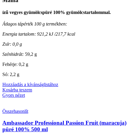
Málna
ízű vegyes gyümölcspüré 100% gyümölcstartalommal.
Átlagos tápérték 100 g termékben:
Energia tartalom: 921,2 kJ /217,7 kcal
Zsír: 0,0 g
Szénhidrát:
59,2 g
Fehérje: 0,2 g
Só: 2,2 g
Hozzáadás a kívánságlistához
Kosárba teszem
Gyors nézet
Összehasonlít
Ambassador Professional Passion Fruit (maracuja)
püré 100% 500 ml