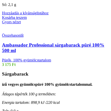
Só: 2,1 g
Hozzáadás a kívánságlistához
Kosárba teszem
Gyors nézet
Összehasonlít
Ambassador Professional sárgabarack püré 100%
500 ml
Pürék, 100% gyümölcstartalom
3 175
Ft
Sárgabarack
ízű vegyes gyümölcspüré 100% gyümölcstartalommal.
Átlagos tápérték 100 g termékben:
Energia tartalom: 898,9 kJ /220 kcal
Zsír: 0,0 g