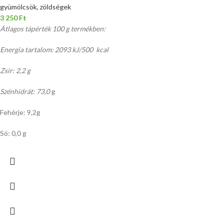
gyümölcsök, zöldségek
3 250
Ft
Átlagos tápérték 100 g termékben:
Energia tartalom: 2093 kJ/500 kcal
Zsír: 2,2 g
Szénhidrát: 73,0
g
Fehérje: 9,2g
Só: 0,0 g