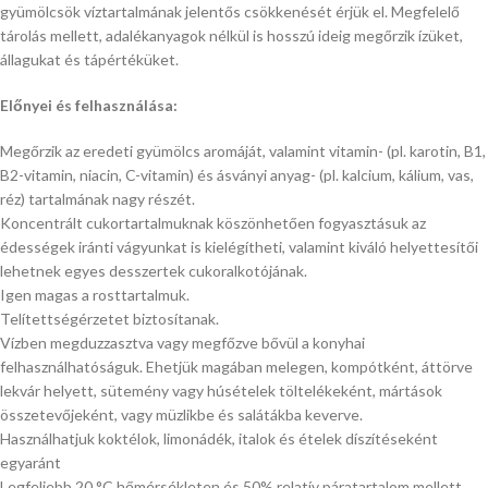
gyümölcsök víztartalmának jelentős csökkenését érjük el. Megfelelő
tárolás mellett, adalékanyagok nélkül is hosszú ideig megőrzik ízüket,
állagukat és tápértéküket.
Előnyei és felhasználása:
Megőrzik az eredeti gyümölcs aromáját, valamint vitamin- (pl. karotin, B1,
B2-vitamin, niacin, C-vitamin) és ásványi anyag- (pl. kalcium, kálium, vas,
réz) tartalmának nagy részét.
Koncentrált cukortartalmuknak köszönhetően fogyasztásuk az
édességek iránti vágyunkat is kielégítheti, valamint kiváló helyettesítői
lehetnek egyes desszertek cukoralkotójának.
Igen magas a rosttartalmuk.
Telítettségérzetet biztosítanak.
Vízben megduzzasztva vagy megfőzve bővül a konyhai
felhasználhatóságuk. Ehetjük magában melegen, kompótként, áttörve
lekvár helyett, sütemény vagy húsételek töltelékeként, mártások
összetevőjeként, vagy müzlikbe és salátákba keverve.
Használhatjuk koktélok, limonádék, italok és ételek díszítéseként
egyaránt
Legfeljebb 20 °C hőmérsékleten és 50% relatív páratartalom mellett