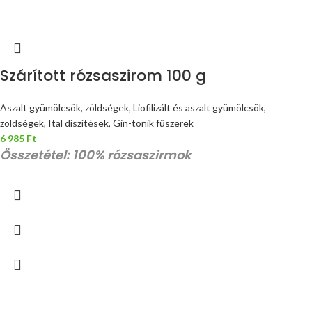
Szárított rózsaszirom 100 g
Aszalt gyümölcsök, zöldségek
,
Liofilizált és aszalt gyümölcsök,
zöldségek
,
Ital díszítések, Gin-tonik fűszerek
6 985
Ft
Összetétel: 100% rózsaszirmok