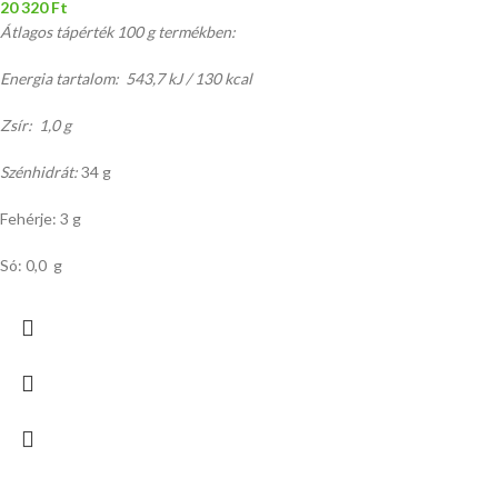
20 320
Ft
Átlagos tápérték 100 g termékben:
Energia tartalom: 543,7 kJ / 130 kcal
Zsír: 1,0 g
Szénhidrát:
34 g
Fehérje: 3 g
Só: 0,0 g