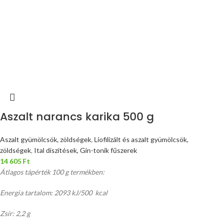
Aszalt narancs karika 500 g
Aszalt gyümölcsök, zöldségek
,
Liofilizált és aszalt gyümölcsök,
zöldségek
,
Ital díszítések, Gin-tonik fűszerek
14 605
Ft
Átlagos tápérték 100 g termékben:
Energia tartalom: 2093 kJ/500 kcal
Zsír: 2,2 g