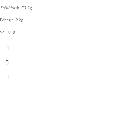
Szénhidrát: 73,0
g
Fehérje: 9,2g
Só: 0,0 g