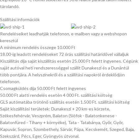
tárolandó.
Szállítási információk
Rendeléseiket leadhatják telefonon, e-mailben vagy a webshopon
keresztül
A minimum rendelés összege 10.000 Ft
18.00-ig leadott rendeléseket 72 órás szállítási határidővel vállaljuk
Kiszállítás díja saját kiszállítás esetén 25.000 Ft felett ingyenes. Cégünk
saját autóval heti rendszerességgel szállít Dunakeszi és a Dunántúl
több pontjára. A helyszínekről és a szállítási napokról érdeklődjön
telefonon.
Csomagküldés díja 50.000 Ft felett ingyenes
50.000 Ft alatti rendelés esetén 4 000 Ft. szállítási költség
GLS autómatába tröténő szállítás esetén 1.500 Ft. szállítási költség
Saját kiszállítási területek: Dunakeszi + 20 km-es körzete,
Székesfehérvár, Veszprém, Balaton (Siófok - Balatonkenese -
Balatonfüred - Tihany + környéke), Tata - Tatabánya, Győr, Győr,
Kapuvár, Sopron, Szombethely, Sárvár, Pápa, Kecskemét, Szeged, Baja,
Szekszárd, Pécs, Eger, Gyöngyös útvonal.