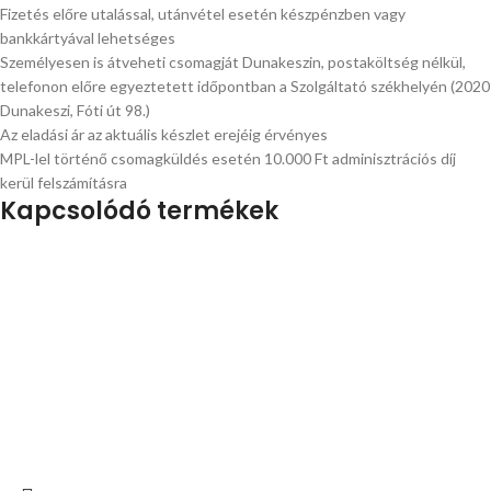
Fizetés előre utalással, utánvétel esetén készpénzben vagy
bankkártyával lehetséges
Személyesen is átveheti csomagját Dunakeszin, postaköltség nélkül,
telefonon előre egyeztetett időpontban a Szolgáltató székhelyén (2020
Dunakeszi, Fóti út 98.)
Az eladási ár az aktuális készlet erejéig érvényes
MPL-lel történő csomagküldés esetén 10.000 Ft adminisztrációs díj
kerül felszámításra
Kapcsolódó termékek