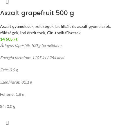
Aszalt grapefruit 500 g
Aszalt gyümölcsök, zöldségek
,
Liofilizált és aszalt gyümölcsök,
zöldségek
,
Ital díszítések, Gin-tonik fűszerek
14 605
Ft
Átlagos tápérték 100 g termékben:
Energia tartalom: 1105 kJ / 264 kcal
Zsír: 0,0 g
Szénhidrát: 82,1
g
Fehérje: 1,8 g
Só: 0,0 g