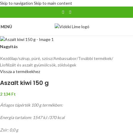
Skip to navigation
Skip to main content
MENÜ
Nagyítás
Kezdőlap
/
szirup, püré, szósz
/
Ambassabor
/
További termékek
/
Liofilizált és aszalt gyümölcsök, zöldségek
Vissza a termékekhez
Aszalt kiwi 150 g
2 134
Ft
Átlagos tápérték 100 g termékben:
Energia tartalom: 1547 kJ /370 kcal
Zsír: 0,0 g