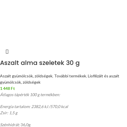
Aszalt alma szeletek 30 g
Aszalt gyümölcsök, zöldségek
,
További termékek
,
Liofilizált és aszalt
gyümölcsök, zöldségek
1 448
Ft
Átlagos tápérték 100 g termékben:
Energia tartalom: 2382,6 kJ /570,0 kcal
Zsír: 1,5 g
Szénhidrát:
36,0g