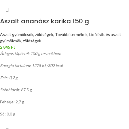
Aszalt ananász karika 150 g
Aszalt gyümölcsök, zöldségek
,
További termékek
,
Liofilizált és aszalt
gyümölcsök, zöldségek
2 845
Ft
Átlagos tápérték 100 g termékben:
Energia tartalom: 1278 kJ /302 kcal
Zsír: 0,2 g
Szénhidrát:
67,5 g
Fehérje: 2,7 g
Só: 0,0 g