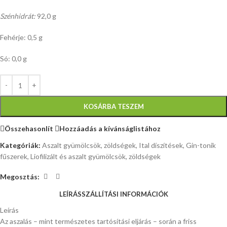
Szénhidrát:
92,0 g
Fehérje: 0,5 g
Só: 0,0 g
KOSÁRBA TESZEM
Összehasonlít
Hozzáadás a kívánságlistához
Kategóriák:
Aszalt gyümölcsök, zöldségek
,
Ital díszítések, Gin-tonik
fűszerek
,
Liofilizált és aszalt gyümölcsök, zöldségek
Megosztás:
LEÍRÁS
SZÁLLÍTÁSI INFORMÁCIÓK
Leírás
Az aszalás – mint természetes tartósítási eljárás – során a friss