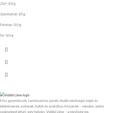
Zsír: 0,0 g
Szénhidrát: 85
g
Fehérje: 0,0 g
Só: 0,0 g
Friss gyümölcsök, természetes pürék, kiváló minőségű tejek és
élelmiszerek, poharak, italok és praktikus írószerek – minden, amire
szükséged lehet, egy helyen. Vidéki Lime – a minőség íze.