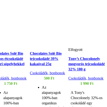
Elfogyott
lates Solé Bio
Chocolates Solé Bio
os étcsokoládé
tejcsokoládé 39%
Tony’s Chocolonely
ri sópelyhekkel
kakaóval 25g
mogyorós tejcsokoládé
g
32% 180 g
Csokoládék, bonbonok
oládék, bonbonok
500
Ft
Csokoládék, bonbonok
1 750
Ft
1 990
Ft
Az
Az
alapanyagok
A Tony's
alapanyagok
100%-ban
Chocolonely 32%-os
100%-ban
organikus
csokoládé egy