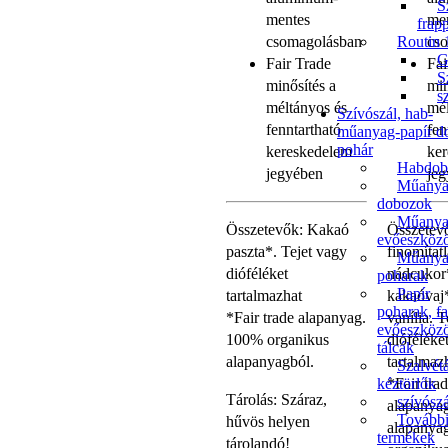
S
mentes
me
frap
Routin 
csomagolásban
cs
G
Fair Trade
Fai
S
minősítés a
min
s
méltányos és
mél
Szívószál, hab-
fenntartható
fen
műanyag-papír d
pohár
kereskedelem
ke
Habdob
jegyében
je
Műany
dobozok
Műany
Összetevők: Kakaó
Összetev
evőeszköz
paszta*. Tejet vagy
finomítat
Műany
dióféléket
nádcukor
poharak
Papír
tartalmazhat
kakaóvaj*
poharak, fa
*Fair trade alapanyag.
vanília. 
evőeszköz
100% organikus
dióféléke
tálcák
alapanyagból.
tartalmaz
Szalvét
kéztörlők
*Fair tra
Tárolás: Száraz,
szívósz
alapanya
Tovább
hűvös helyen
alapanya
termékek
tárolandó!