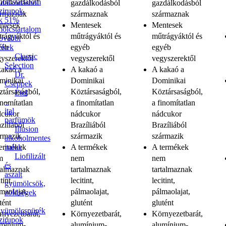
ölcstartalom
zdálkodásból
gazdálkodásból
gazdálkodásból
zirupok,
ármaznak
származnak
származnak
k 51%
ntesek
Mentesek
Mentesek
ölcstartalom
rágyáktól és
műtrágyáktól és
műtrágyáktól és
ovábbi
ékek
yéb
egyéb
egyéb
Classic
yszerektől
vegyszerektől
vegyszerektől
Selection
kakaó a
A kakaó a
A kakaó a
Dr.
minikai
Dominikai
Dominikai
Cseppek
társaságból,
Köztársaságból,
Köztársaságból,
Étel
–
inomítatlan
a finomítatlan
a finomítatlan
ital
dcukor
nádcukor
nádcukor
parfümök
zíliából
Brazíliából
Brazíliából
Illusion
ármazik
származik
származik
alkoholmentes
italok
termékek
A termékek
A termékek
Liofilizált
m
nem
nem
és
talmaznak
tartalmaznak
tartalmaznak
aszalt
tint,
lecitint,
lecitint,
gyümölcsök,
maolajat,
pálmaolajat,
pálmaolajat,
zöldségek
tént
glutént
glutént
yümölcspürék
nyezetbarát,
Környezetbarát,
Környezetbarát,
zirupok
umínium-
alumínium-
alumínium-