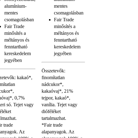
alumínium-
mentes
mentes
csomagolásban
csomagolásban
Fair Trade
Fair Trade
minősítés a
minősítés a
méltányos és
méltányos és
fenntartható
fenntartható
kereskedelem
kereskedelem
jegyében
jegyében
Összetevők:
zetevők: kakaó*,
finomítatlan
mítatlan
nádcukor*,
cukor*,
kakaóvaj*, 21%
aóvaj*, 0,7%
tejpor, kakaó*,
eri só. Tejet vagy
vanília. Tejet vagy
éléket
dióféléket
almazhat.
tartalmazhat.
r trade
*Fair trade
panyagok. Az
alapanyagok. Az