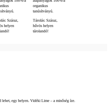
panyagok 100%-a
alapanyagok 100%-a
anikus
organikus
úsítványú.
tanúsítványú.
lás: Száraz,
Tárolás: Száraz,
ös helyen
hűvös helyen
olandó!
tárolandó!
d lehet, egy helyen. Vidéki Lime – a minőség íze.