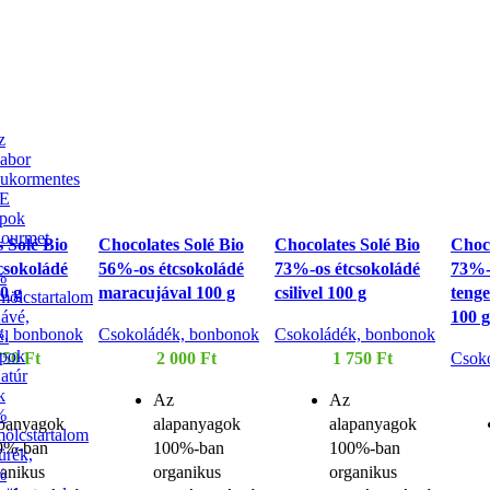
,
z
abor
ukormentes
E
upok
ourmet
 Solé Bio
Chocolates Solé Bio
Chocolates Solé Bio
Choco
csokoládé
56%-os étcsokoládé
73%-os étcsokoládé
73%-
%
00 g
maracujával 100 g
csilivel 100 g
tenge
ölcstartalom
ávé,
100 
k, bonbonok
Csokoládék, bonbonok
Csokoládék, bonbonok
él
upok
750
Ft
2 000
Ft
1 750
Ft
Csok
atúr
k
Az
Az
%
apanyagok
alapanyagok
alapanyagok
ölcstartalom
0%-ban
100%-ban
100%-ban
ürék,
ganikus
organikus
organikus
%