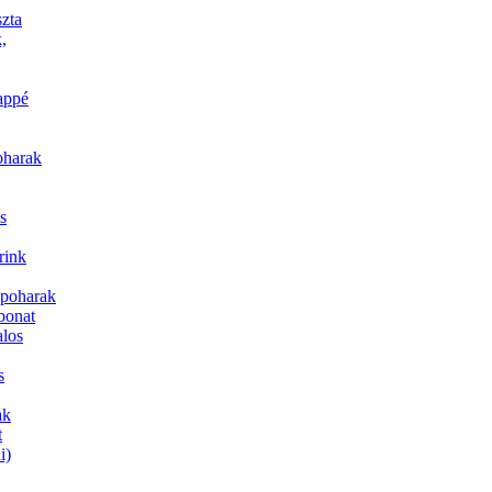
szta
,
appé
oharak
s
rink
poharak
bonat
alos
s
ak
t
i)