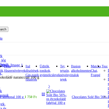
arch
ja
ek
, jég
 dugók
t
Friss
Ital
Üditők,
Tej,
Ilusion
Matcha,
Tea
ök,
fűszernövények
díszítések,
tonikok,
tejszín,
alkoholmentes
Chai,
k,
Gin-tonik
gyümölcslevek
növényi
italok
Frappé
okoládé naranccsal 100 g
fűszerek
tejek
i
ök
bonok
é sziruppal 100 g
1 750
Ft
Chocolates Solé Bio 56%-o
yek,
cs és