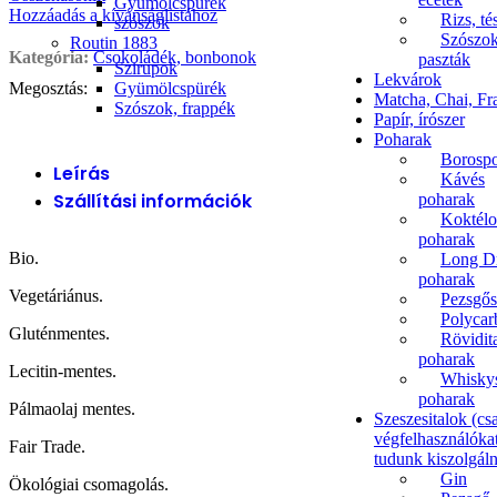
Gyümölcspürék
Hozzáadás a kívánságlistához
Rizs, té
szószok
Szószok
Routin 1883
Kategória:
Csokoládék, bonbonok
paszták
Szirupok
Lekvárok
Gyümölcspürék
Megosztás:
Matcha, Chai, Fr
Szószok, frappék
Papír, írószer
Poharak
Borosp
Leírás
Kávés
Szállítási információk
poharak
Koktélo
poharak
Bio.
Long D
poharak
Vegetáriánus.
Pezsgős
Polycar
Gluténmentes.
Rövidit
poharak
Lecitin-mentes.
Whisky
poharak
Pálmaolaj mentes.
Szeszesitalok (cs
végfelhasználóka
Fair Trade.
tudunk kiszolgáln
Gin
Ökológiai csomagolás.