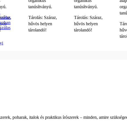
s
organikus
organikus
ala
nyú.
tanúsítványú.
tanúsítványú.
org
k
tan
szálas
Száraz,
Tárolás: Száraz,
Tárolás: Száraz,
bozban
lyen
hűvös helyen
hűvös helyen
Táro
szálas
!
tárolandó!
tárolandó!
hűv
tár
yi
zerek, poharak, italok és praktikus írószerek – minden, amire szüksége