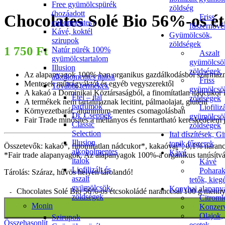
Free gyümölcspürék
zöldség
(hozáadott
Chocolates Solé Bio 56%-os ét
Friss
cukormentes)
fűszernöv
Kávé, koktél
Gyümölcsök,
szirupok
zöldségek
1 750
Ft
Natúr pürék 100%
Aszalt
gyümölcstartalom
gyümölcsö
Illusion
zöldségek
Az alapanyagok 100%-ban organikus gazdálkodásból származ
alkohomentes italok
Friss
Mentesek műtrágyáktól és egyéb vegyszerektől
További termékek
gyümölcsö
A kakaó a Dominikai Köztársaságból, a finomítatlan nádcukor 
Étel – ital
zöldségek
A termékek nem tartalmaznak lecitint, pálmaolajat, glutént
parfümök
Liofilizá
Környezetbarát, alumínium-mentes csomagolásban
Dr. Cseppek
gyümölcsö
Fair Trade minősítés a méltányos és fenntartható kereskedelem
Classic
zöldségek
Selection
Ital díszítések, Gi
Illusion
tonik fűszerek
Összetevők: kakaó*, finomítatlan nádcukor*, kakaóvaj*, 0,1% narancsol
alkoholmentes
Kávé
*Fair trade alapanyagok. Az alapanyagok 100%-a organikus tanúsítv
italok
Kávé
Liofilizált és
Poharak
Tárolás: Száraz, hűvös helyen tárolandó!
aszalt
tetők, kieg
gyümölcsök,
Konyhai alapany
Chocolates Solé Bio 56%-os étcsokoládé naranccsal 100 g menny
zöldségek
Citroml
Monin
Konzer
Olajok,
Szirupok
Összehasonlít
ecetek