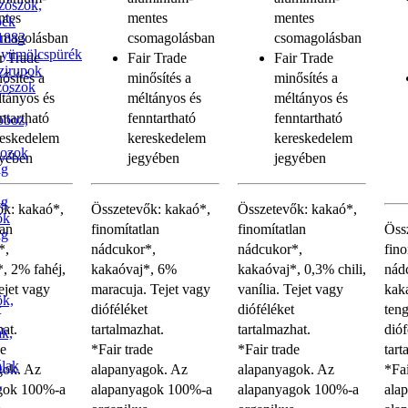
zószok,
ntes
mentes
mentes
pék
1883
omagolásban
csomagolásban
csomagolásban
yümölcspürék
r Trade
Fair Trade
Fair Trade
zirupok
ősítés a
minősítés a
minősítés a
zószok
tányos és
méltányos és
méltányos és
ntartható
fenntartható
fenntartható
oboz,
reskedelem
kereskedelem
kereskedelem
ozok
gyében
jegyében
jegyében
ag
ag
ők: kakaó*,
Összetevők: kakaó*,
Összetevők: kakaó*,
ök
lan
finomítatlan
finomítatlan
Öss
ag
*,
nádcukor*,
nádcukor*,
fino
, 2% fahéj,
kakaóvaj*, 6%
kakaóvaj*, 0,3% chili,
nád
Tejet vagy
maracuja. Tejet vagy
vanília. Tejet vagy
kak
ök,
t
dióféléket
dióféléket
teng
hat.
tartalmazhat.
tartalmazhat.
dióf
ák,
de
*Fair trade
*Fair trade
tart
álak
gok. Az
alapanyagok. Az
alapanyagok. Az
*Fai
i
gok 100%-a
alapanyagok 100%-a
alapanyagok 100%-a
ala