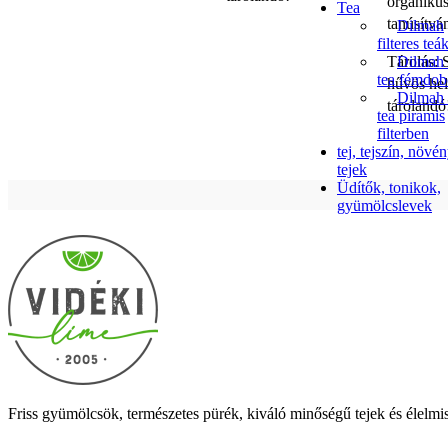
organiku
Tea
tanúsítvá
Dilmah
filteres teá
Dilmah 
Tárolás: 
tea fémdo
hűvös he
Dilmah 
tárolandó
tea piramis
filterben
tej, tejszín, növén
tejek
Üdítők, tonikok,
gyümölcslevek
Friss gyümölcsök, természetes pürék, kiváló minőségű tejek és élelmis