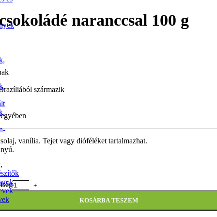
csokoládé naranccsal 100 g
ények
k,
nak
k,
Brazíliából származik
lt
k,
 jegyében
n-
aj, vanília. Tejet vagy dióféléket tartalmazhat.
ányú.
,
észítők
agok
iség
evek
vek
KOSÁRBA TESZEM