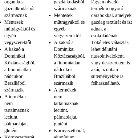
organikus
gazdálkodásból
lágyan olvadó
gazdálkodásból
származnak
termék mogyoró
származnak
Mentesek
darabokkal, amelyek
Mentesek
műtrágyáktól és
gazdag textúrát és ízt
műtrágyáktól és
egyéb
adnak a
egyéb
vegyszerektől
csokoládénak.
vegyszerektől
A kakaó a
Tökéletes választás
A kakaó a
Dominikai
lehet délutáni
Dominikai
Köztársaságból,
nassolnivalóként,
Köztársaságból,
a finomítatlan
vagy desszertként is
a finomítatlan
nádcukor
akár, azonban
nádcukor
Brazíliából
süteményekbe is
Brazíliából
származik
felhasználható.
származik
A termékek
A termékek
nem
nem
tartalmaznak
tartalmaznak
lecitint,
lecitint,
pálmaolajat,
pálmaolajat,
glutént
glutént
Környezetbarát,
Környezetbarát,
alumínium-