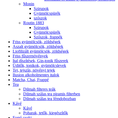
Monin
Szirupok
Gyümölcspürék
szószok
Routin 1883
Szirupok
Gyümölcspürék
Szószok, frappék
Friss gyümölcsök, zöldségek
Aszalt gyümölcsök, zöldségek
Liofilizált gyümölcsök, zöldségek
Friss fűszernövények
Ital díszítések, Gin-tonik fűszerek
Üditők, tonikok, gyümölcslevek
Tej, tejszín, növényi tejek
Ilusion alkoholmentes italok
Matcha, Chai, Frappé
Tea
Dilmah filteres teák
Dilmah szálas tea piramis filterben
Dilmah szálas tea fémdobozban
Kávé
Kávé
Poharak, tetők, kiegészítők
Forró csoki