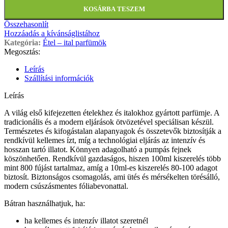
KOSÁRBA TESZEM
Összehasonlít
Hozzáadás a kívánságlistához
Kategória:
Étel – ital parfümök
Megosztás:
Leírás
Szállítási információk
Leírás
A világ első kifejezetten ételekhez és italokhoz gyártott parfümje. A
tradicionális és a modern eljárások ötvözetével speciálisan készül.
Természetes és kifogástalan alapanyagok és összetevők biztosítják a
rendkívül kellemes ízt, míg a technológiai eljárás az intenzív és
hosszan tartó illatot. Könnyen adagolható a pumpás fejnek
köszönhetően. Rendkívül gazdaságos, hiszen 100ml kiszerelés több
mint 800 fújást tartalmaz, amíg a 10ml-es kiszerelés 80-100 adagot
biztosít. Biztonságos csomagolás, ami ütés és mérsékelten törésálló,
modern csúszásmentes fóliabevonattal.
Bátran használhatjuk, ha:
ha kellemes és intenzív illatot szeretnél