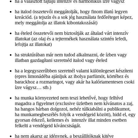
ha a választott fajtájú intenzív és harmonikus ízre vágysz
ha italod összetevői meggátolják, hogy finom illatú legyen
kreációd. (a tejszín és a sok jég használata fedőréteget képez,
mely meggátolja az illatok kibontakozását)
ha ételed összetevői nem biztosítják az általad várt intenzív
illatokat (az olaj és a tejtermékek használata szintén lefedi,
lefojtja az illatokat)
ha struktúrában már nem tudod alkalmazni, de ízben vagy
illatban gazdagítani szeretnéd italod vagy ételed
ha a legegyszerűbben szeretnél valami különlegeset készíteni
(epres limonádéba ajánljuk az ibolya parfümöt, körtéhez és
barackhoz a rozmaringot, vagy akár ha kalóriamentesen csoki
ízre vágysz… stb.)
ha munka környezeted nem teszi lehetővé, hogy felhívd
magadra a figyelmet (exclusive üzletben nem kívánatos a zaj,
ha hangos bárban dolgozol, nehéz túlkiabálni a publikumot,
ha munkamegbeszélés folyik a vendégeid között), hidd el, egy
gyorsan érkező, kellemes és intenzív illat minden esetben
felkelti a vendégeid kíváncsiságát.
ha nem akarsz az idénynek, a beszállítóknak kitéve