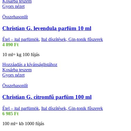
Kosárba teszem
Gyors nézet
Összehasonlít
Christian G. levendula parfüm 10 ml
Étel – ital parfümök
,
Ital díszítések, Gin-tonik fűszerek
4 890
Ft
10 ml= kg 100 fújás
Hozzáadás a kívánságlistához
Kosárba teszem
Gyors nézet
Összehasonlít
Christian G. citromfű parfüm 100 ml
Étel – ital parfümök
,
Ital díszítések, Gin-tonik fűszerek
6 985
Ft
100 ml= kb 1000 fújás