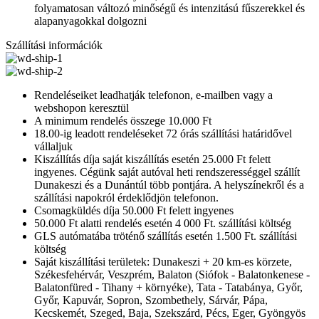
folyamatosan változó minőségű és intenzitású fűszerekkel és
alapanyagokkal dolgozni
Szállítási információk
Rendeléseiket leadhatják telefonon, e-mailben vagy a
webshopon keresztül
A minimum rendelés összege 10.000 Ft
18.00-ig leadott rendeléseket 72 órás szállítási határidővel
vállaljuk
Kiszállítás díja saját kiszállítás esetén 25.000 Ft felett
ingyenes. Cégünk saját autóval heti rendszerességgel szállít
Dunakeszi és a Dunántúl több pontjára. A helyszínekről és a
szállítási napokról érdeklődjön telefonon.
Csomagküldés díja 50.000 Ft felett ingyenes
50.000 Ft alatti rendelés esetén 4 000 Ft. szállítási költség
GLS autómatába tröténő szállítás esetén 1.500 Ft. szállítási
költség
Saját kiszállítási területek: Dunakeszi + 20 km-es körzete,
Székesfehérvár, Veszprém, Balaton (Siófok - Balatonkenese -
Balatonfüred - Tihany + környéke), Tata - Tatabánya, Győr,
Győr, Kapuvár, Sopron, Szombethely, Sárvár, Pápa,
Kecskemét, Szeged, Baja, Szekszárd, Pécs, Eger, Gyöngyös