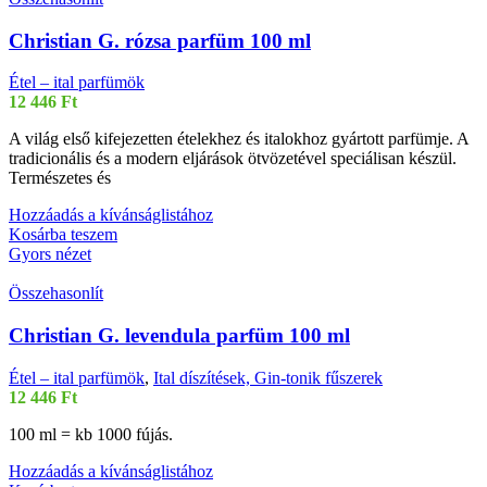
Christian G. rózsa parfüm 100 ml
Étel – ital parfümök
12 446
Ft
A világ első kifejezetten ételekhez és italokhoz gyártott parfümje. A
tradicionális és a modern eljárások ötvözetével speciálisan készül.
Természetes és
Hozzáadás a kívánságlistához
Kosárba teszem
Gyors nézet
Összehasonlít
Christian G. levendula parfüm 100 ml
Étel – ital parfümök
,
Ital díszítések, Gin-tonik fűszerek
12 446
Ft
100 ml = kb 1000 fújás.
Hozzáadás a kívánságlistához