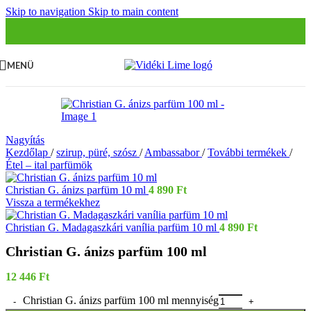
Skip to navigation
Skip to main content
MENÜ
Nagyítás
Kezdőlap
/
szirup, püré, szósz
/
Ambassabor
/
További termékek
/
Étel – ital parfümök
Christian G. ánizs parfüm 10 ml
4 890
Ft
Vissza a termékekhez
Christian G. Madagaszkári vanília parfüm 10 ml
4 890
Ft
Christian G. ánizs parfüm 100 ml
12 446
Ft
Christian G. ánizs parfüm 100 ml mennyiség