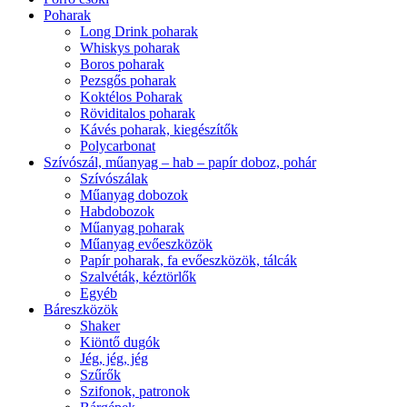
Poharak
Long Drink poharak
Whiskys poharak
Boros poharak
Pezsgős poharak
Koktélos Poharak
Röviditalos poharak
Kávés poharak, kiegészítők
Polycarbonat
Szívószál, műanyag – hab – papír doboz, pohár
Szívószálak
Műanyag dobozok
Habdobozok
Műanyag poharak
Műanyag evőeszközök
Papír poharak, fa evőeszközök, tálcák
Szalvéták, kéztörlők
Egyéb
Báreszközök
Shaker
Kiöntő dugók
Jég, jég, jég
Szűrők
Szifonok, patronok