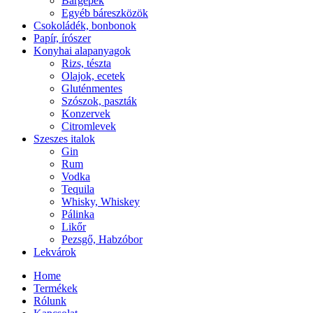
Bárgépek
Egyéb báreszközök
Csokoládék, bonbonok
Papír, írószer
Konyhai alapanyagok
Rizs, tészta
Olajok, ecetek
Gluténmentes
Szószok, paszták
Konzervek
Citromlevek
Szeszes italok
Gin
Rum
Vodka
Tequila
Whisky, Whiskey
Pálinka
Likőr
Pezsgő, Habzóbor
Lekvárok
Home
Termékek
Rólunk