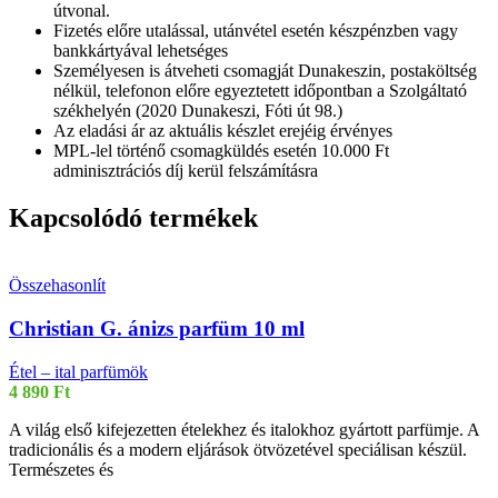
útvonal.
Fizetés előre utalással, utánvétel esetén készpénzben vagy
bankkártyával lehetséges
Személyesen is átveheti csomagját Dunakeszin, postaköltség
nélkül, telefonon előre egyeztetett időpontban a Szolgáltató
székhelyén (2020 Dunakeszi, Fóti út 98.)
Az eladási ár az aktuális készlet erejéig érvényes
MPL-lel történő csomagküldés esetén 10.000 Ft
adminisztrációs díj kerül felszámításra
Kapcsolódó termékek
Összehasonlít
Christian G. ánizs parfüm 10 ml
Étel – ital parfümök
4 890
Ft
A világ első kifejezetten ételekhez és italokhoz gyártott parfümje. A
tradicionális és a modern eljárások ötvözetével speciálisan készül.
Természetes és