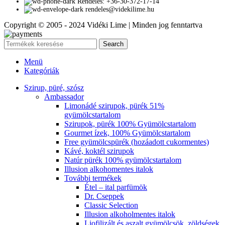
Rendelés: +36-30-372-17-14
rendeles@videkilime.hu
Copyright © 2005 - 2024 Vidéki Lime | Minden jog fenntartva
Search
Menü
Kategóriák
Szirup, püré, szósz
Ambassador
Limonádé szirupok, pürék 51%
gyümölcstartalom
Szirupok, pürék 100% Gyümölcstartalom
Gourmet ízek, 100% Gyümölcstartalom
Free gyümölcspürék (hozáadott cukormentes)
Kávé, koktél szirupok
Natúr pürék 100% gyümölcstartalom
Illusion alkohomentes italok
További termékek
Étel – ital parfümök
Dr. Cseppek
Classic Selection
Illusion alkoholmentes italok
Liofilizált és aszalt gyümölcsök, zöldségek