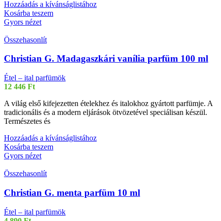
Hozzáadás a kívánságlistához
Kosárba teszem
Gyors nézet
Összehasonlít
Christian G. Madagaszkári vanília parfüm 100 ml
Étel – ital parfümök
12 446
Ft
A világ első kifejezetten ételekhez és italokhoz gyártott parfümje. A
tradicionális és a modern eljárások ötvözetével speciálisan készül.
Természetes és
Hozzáadás a kívánságlistához
Kosárba teszem
Gyors nézet
Összehasonlít
Christian G. menta parfüm 10 ml
Étel – ital parfümök
4 890
Ft