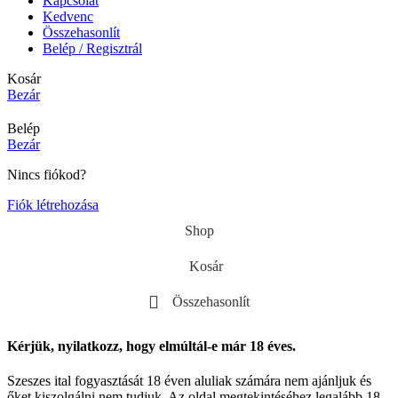
Kapcsolat
Kedvenc
Összehasonlít
Belép / Regisztrál
Kosár
Bezár
Belép
Bezár
Nincs fiókod?
Fiók létrehozása
Shop
Kosár
Összehasonlít
Kérjük, nyilatkozz, hogy elmúltál-e már 18 éves.
Szeszes ital fogyasztását 18 éven aluliak számára nem ajánljuk és
őket kiszolgálni nem tudjuk. Az oldal megtekintéséhez legalább 18