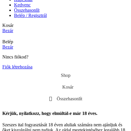
Kedvenc
Összehasonlít
Belép / Regisztrál
Kosár
Bezár
Belép
Bezár
Nincs fiókod?
Fiók létrehozása
Shop
Kosár
Összehasonlít
Kérjük, nyilatkozz, hogy elmúltál-e már 18 éves.
Szeszes ital fogyasztását 18 éven aluliak számára nem ajánljuk és
őket kiszolgálni nem tudjuk. Az oldal megtekintéséhez legalább 18