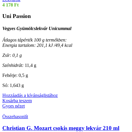
4 178
Ft
Uni Passion
Vegyes Gyümölcslekvár Unicummal
Átlagos tápérték 100 g termékben:
Energia tartalom: 201,1 kJ /49,4 kcal
Zsír: 0,1 g
Szénhidrát:
11,4 g
Fehérje: 0,5 g
Só: 1,643 g
Hozzáadás a kívánságlistához
Kosárba teszem
Gyors nézet
Összehasonlít
Christian G. Mozart csokis meggy lekvár 210 ml