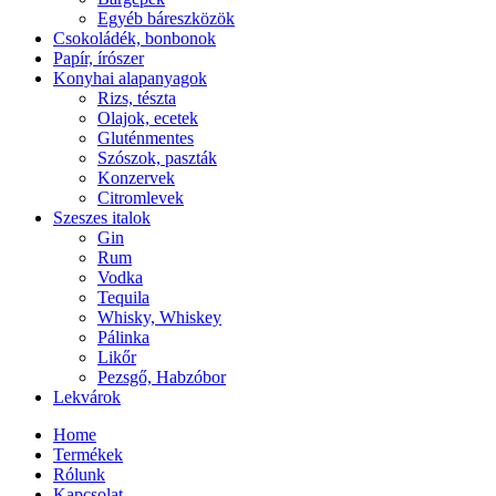
Egyéb báreszközök
Csokoládék, bonbonok
Papír, írószer
Konyhai alapanyagok
Rizs, tészta
Olajok, ecetek
Gluténmentes
Szószok, paszták
Konzervek
Citromlevek
Szeszes italok
Gin
Rum
Vodka
Tequila
Whisky, Whiskey
Pálinka
Likőr
Pezsgő, Habzóbor
Lekvárok
Home
Termékek
Rólunk
Kapcsolat