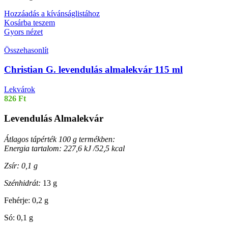
Hozzáadás a kívánságlistához
Kosárba teszem
Gyors nézet
Összehasonlít
Christian G. levendulás almalekvár 115 ml
Lekvárok
826
Ft
Levendulás Almalekvár
Átlagos tápérték 100 g termékben:
Energia tartalom: 227,6 kJ /52,5 kcal
Zsír: 0,1 g
Szénhidrát:
13 g
Fehérje: 0,2 g
Só: 0,1 g