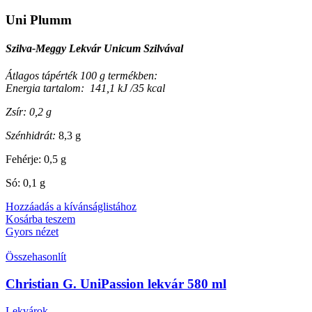
Uni Plumm
Szilva-Meggy Lekvár Unicum Szilvával
Átlagos tápérték 100 g termékben:
Energia tartalom: 141,1 kJ /35 kcal
Zsír: 0,2 g
Szénhidrát:
8,3 g
Fehérje: 0,5 g
Só: 0,1 g
Hozzáadás a kívánságlistához
Kosárba teszem
Gyors nézet
Összehasonlít
Christian G. UniPassion lekvár 580 ml
Lekvárok