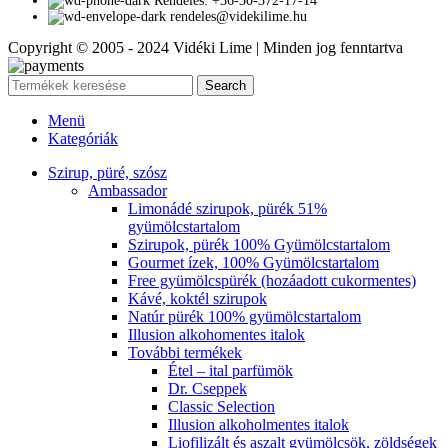
Rendelés: +36-30-372-17-14
rendeles@videkilime.hu
Copyright © 2005 - 2024 Vidéki Lime | Minden jog fenntartva
Search
Menü
Kategóriák
Szirup, püré, szósz
Ambassador
Limonádé szirupok, pürék 51%
gyümölcstartalom
Szirupok, pürék 100% Gyümölcstartalom
Gourmet ízek, 100% Gyümölcstartalom
Free gyümölcspürék (hozáadott cukormentes)
Kávé, koktél szirupok
Natúr pürék 100% gyümölcstartalom
Illusion alkohomentes italok
További termékek
Étel – ital parfümök
Dr. Cseppek
Classic Selection
Illusion alkoholmentes italok
Liofilizált és aszalt gyümölcsök, zöldségek