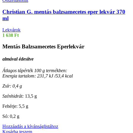
Összehasonlít
Christian G. mentás balzsamecetes eper lekvár 370
ml
Lekvárok
1 638
Ft
Mentás Balzsamecetes Eperlekvár
almával édesítve
Átlagos tápérték 100 g termékben:
Energia tartalom: 231,7 kJ /53,4 kcal
Zsír: 0,4 g
Szénhidrát:
13,5 g
Fehérje: 5,5 g
Só: 0,2 g
Hozzáadás a kívánságlistához
Kosárba teszem