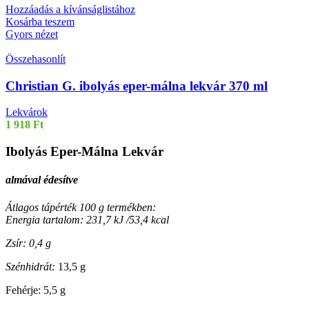
Hozzáadás a kívánságlistához
Kosárba teszem
Gyors nézet
Összehasonlít
Christian G. ibolyás eper-málna lekvár 370 ml
Lekvárok
1 918
Ft
Ibolyás Eper-Málna Lekvár
almával édesítve
Átlagos tápérték 100 g termékben:
Energia tartalom: 231,7 kJ /53,4 kcal
Zsír: 0,4 g
Szénhidrát:
13,5 g
Fehérje: 5,5 g