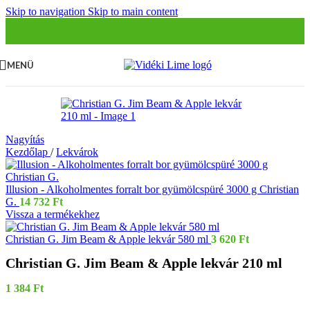
Skip to navigation
Skip to main content
MENÜ
Nagyítás
Kezdőlap
/
Lekvárok
Illusion - Alkoholmentes forralt bor gyümölcspüré 3000 g Christian
G.
14 732
Ft
Vissza a termékekhez
Christian G. Jim Beam & Apple lekvár 580 ml
3 620
Ft
Christian G. Jim Beam & Apple lekvár 210 ml
1 384
Ft