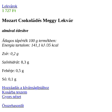
Lekvárok
1 727
Ft
Mozart Csokoládés Meggy Lekvár
almával édesítve
Átlagos tápérték 100 g termékben:
Energia tartalom: 141,1 kJ /35 kcal
Zsír: 0,2 g
Szénhidrát:
8,3 g
Fehérje: 0,5 g
Só: 0,1 g
Hozzáadás a kívánságlistához
Kosárba teszem
Gyors nézet
Összehasonlít