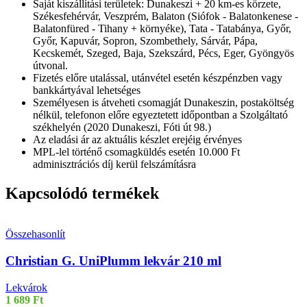
Saját kiszállítási területek: Dunakeszi + 20 km-es körzete,
Székesfehérvár, Veszprém, Balaton (Siófok - Balatonkenese -
Balatonfüred - Tihany + környéke), Tata - Tatabánya, Győr,
Győr, Kapuvár, Sopron, Szombethely, Sárvár, Pápa,
Kecskemét, Szeged, Baja, Szekszárd, Pécs, Eger, Gyöngyös
útvonal.
Fizetés előre utalással, utánvétel esetén készpénzben vagy
bankkártyával lehetséges
Személyesen is átveheti csomagját Dunakeszin, postaköltség
nélkül, telefonon előre egyeztetett időpontban a Szolgáltató
székhelyén (2020 Dunakeszi, Fóti út 98.)
Az eladási ár az aktuális készlet erejéig érvényes
MPL-lel történő csomagküldés esetén 10.000 Ft
adminisztrációs díj kerül felszámításra
Kapcsolódó termékek
Összehasonlít
Christian G. UniPlumm lekvár 210 ml
Lekvárok
1 689
Ft