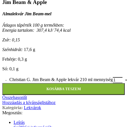
Jim Beam & Apple
Almalekvár Jim Beam-mel
Átlagos tápérték 100 g termékben:
Energia tartalom: 307,4 kJ/ 74,4 kcal
Zsír: 0,15
Szénhidrát:
17,6 g
Fehérje: 0,3 g
Só: 0,1 g
Christian G. Jim Beam & Apple lekvár 210 ml mennyiség
KOSÁRBA TESZEM
Összehasonlít
Hozzáadás a kívánságlistához
Kategória:
Lekvárok
Megosztás:
Leírás