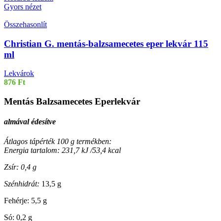
Gyors nézet
Összehasonlít
Christian G. mentás-balzsamecetes eper lekvár 115
ml
Lekvárok
876
Ft
Mentás Balzsamecetes Eperlekvár
almával édesítve
Átlagos tápérték 100 g termékben:
Energia tartalom: 231,7 kJ /53,4 kcal
Zsír: 0,4 g
Szénhidrát:
13,5 g
Fehérje: 5,5 g
Só: 0,2 g