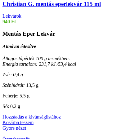
Christian G. mentás eperlekvár 115 ml
Lekvárok
940
Ft
Mentás Eper Lekvár
Almával édesítve
Átlagos tápérték 100 g termékben:
Energia tartalom: 231,7 kJ /53,4 kcal
Zsír: 0,4 g
Szénhidrát:
13,5 g
Fehérje: 5,5 g
Só: 0,2 g
Hozzáadás a kívánságlistához
Kosárba teszem
Gyors nézet