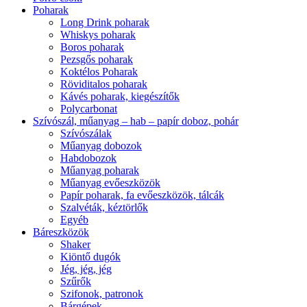
Poharak
Long Drink poharak
Whiskys poharak
Boros poharak
Pezsgős poharak
Koktélos Poharak
Röviditalos poharak
Kávés poharak, kiegészítők
Polycarbonat
Szívószál, műanyag – hab – papír doboz, pohár
Szívószálak
Műanyag dobozok
Habdobozok
Műanyag poharak
Műanyag evőeszközök
Papír poharak, fa evőeszközök, tálcák
Szalvéták, kéztörlők
Egyéb
Báreszközök
Shaker
Kiöntő dugók
Jég, jég, jég
Szűrők
Szifonok, patronok
Bárgépek