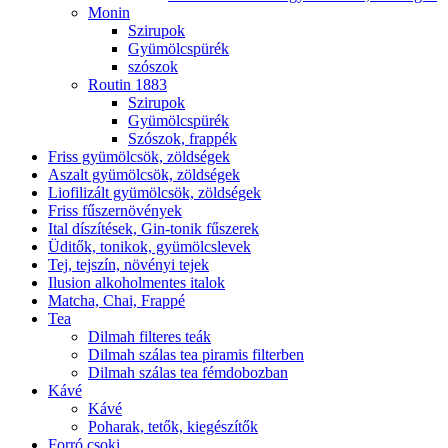
Monin
Szirupok
Gyümölcspürék
szószok
Routin 1883
Szirupok
Gyümölcspürék
Szószok, frappék
Friss gyümölcsök, zöldségek
Aszalt gyümölcsök, zöldségek
Liofilizált gyümölcsök, zöldségek
Friss fűszernövények
Ital díszítések, Gin-tonik fűszerek
Üditők, tonikok, gyümölcslevek
Tej, tejszín, növényi tejek
Ilusion alkoholmentes italok
Matcha, Chai, Frappé
Tea
Dilmah filteres teák
Dilmah szálas tea piramis filterben
Dilmah szálas tea fémdobozban
Kávé
Kávé
Poharak, tetők, kiegészítők
Forró csoki