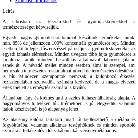
Szállítási információk
Leírás
A Christian G. lekvárokkal és gyümölcskrémekkel a
természetességet képviseljük.
Egyedi magas gyümölcstartalommal készítünk termékeket amik
min. 85% de jellemzően 100% koncentrált gyümölcsöt rejt. Minden
esetben különleges fűszerezéssel párosítjuk a gyümölcskeveréket az
egyedi ízhatás eléréséhez. Minden üvegcse több fajta gyümölcsöt is
tartalmaz, amik minden beszállítás alkalmával laborvizsgálaton
esnek át. A névadó mellet minden esetben alma is szerepel, ami
nemcsak a természetes rosttartalmat növeli de természetes édesítéssel
is bír. Mindezen szempontok nemcsak a különböző étkezési
rezisztenciában szenvedők számára kedvező, de a magas élvezeti
érték mellett az emésztés számára is kiváló.
Állagában lágy és krémes ami a széles felhasználhatóság alapja. A
hagyományos tölteléken túl, krémekben is jól elegyedik, valamint
italok készítésénél is jó alapanyag lehet.
Az alacsony kalória tartalom miatt jól beilleszthető a diétába és
fogyókúrába, valamint alkalmas testépítőknek és minden sportoló
számára a felkészülés időszakában akár versenydiétában is.