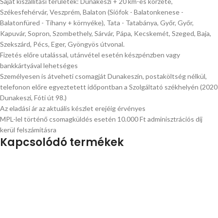
Saját kiszállítási területek: Dunakeszi + 20 km-es körzete,
Székesfehérvár, Veszprém, Balaton (Siófok - Balatonkenese -
Balatonfüred - Tihany + környéke), Tata - Tatabánya, Győr, Győr,
Kapuvár, Sopron, Szombethely, Sárvár, Pápa, Kecskemét, Szeged, Baja,
Szekszárd, Pécs, Eger, Gyöngyös útvonal.
Fizetés előre utalással, utánvétel esetén készpénzben vagy
bankkártyával lehetséges
Személyesen is átveheti csomagját Dunakeszin, postaköltség nélkül,
telefonon előre egyeztetett időpontban a Szolgáltató székhelyén (2020
Dunakeszi, Fóti út 98.)
Az eladási ár az aktuális készlet erejéig érvényes
MPL-lel történő csomagküldés esetén 10.000 Ft adminisztrációs díj
kerül felszámításra
Kapcsolódó termékek