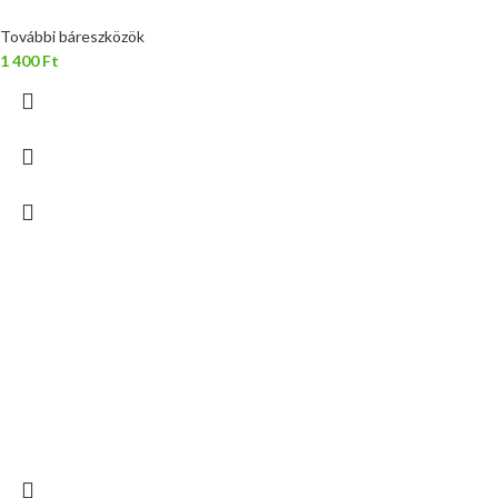
További báreszközök
1 400
Ft