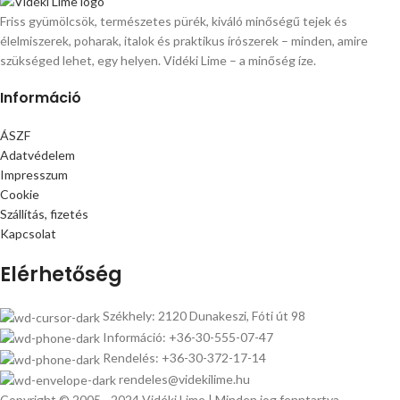
Friss gyümölcsök, természetes pürék, kiváló minőségű tejek és
élelmiszerek, poharak, italok és praktikus írószerek – minden, amire
szükséged lehet, egy helyen. Vidéki Lime – a minőség íze.
Információ
ÁSZF
Adatvédelem
Impresszum
Cookie
Szállítás, fizetés
Kapcsolat
Elérhetőség
Székhely: 2120 Dunakeszi, Fóti út 98
Információ: +36-30-555-07-47
Rendelés: +36-30-372-17-14
rendeles@videkilime.hu
Copyright © 2005 - 2024 Vidéki Lime | Minden jog fenntartva