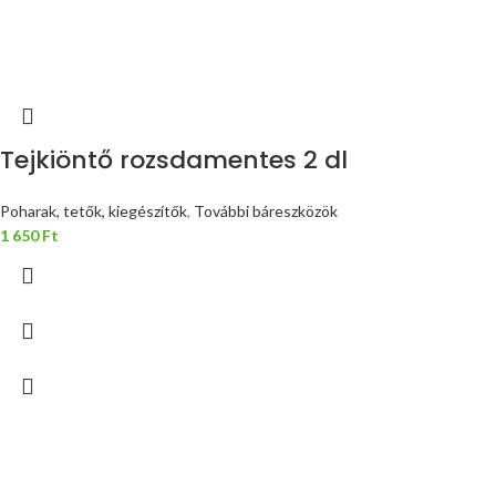
Tejkiöntő rozsdamentes 2 dl
Poharak, tetők, kiegészítők
,
További báreszközök
1 650
Ft