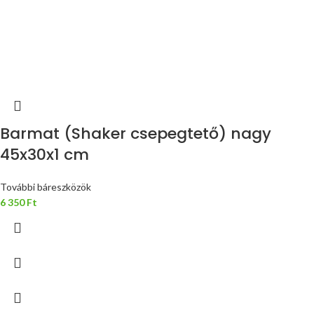
Barmat (Shaker csepegtető) nagy
45x30x1 cm
További báreszközök
6 350
Ft