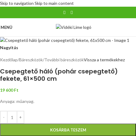
Skip to navigation
Skip to main content
MENÜ
Nagyítás
Kezdőlap
/
Báreszközök
/
További báreszközök
Vissza a termékekhez
Csepegtető háló (pohár csepegtető)
fekete, 61×500 cm
19 600
Ft
Anyaga: műanyag.
KOSÁRBA TESZEM