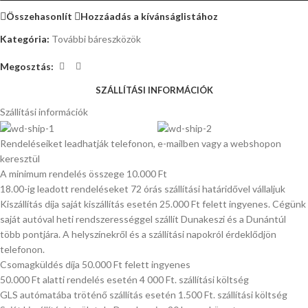
Összehasonlít
Hozzáadás a kívánságlistához
Kategória:
További báreszközök
Megosztás:
SZÁLLÍTÁSI INFORMÁCIÓK
Szállítási információk
Rendeléseiket leadhatják telefonon, e-mailben vagy a webshopon
keresztül
A minimum rendelés összege 10.000 Ft
18.00-ig leadott rendeléseket 72 órás szállítási határidővel vállaljuk
Kiszállítás díja saját kiszállítás esetén 25.000 Ft felett ingyenes. Cégünk
saját autóval heti rendszerességgel szállít Dunakeszi és a Dunántúl
több pontjára. A helyszínekről és a szállítási napokról érdeklődjön
telefonon.
Csomagküldés díja 50.000 Ft felett ingyenes
50.000 Ft alatti rendelés esetén 4 000 Ft. szállítási költség
GLS autómatába tröténő szállítás esetén 1.500 Ft. szállítási költség