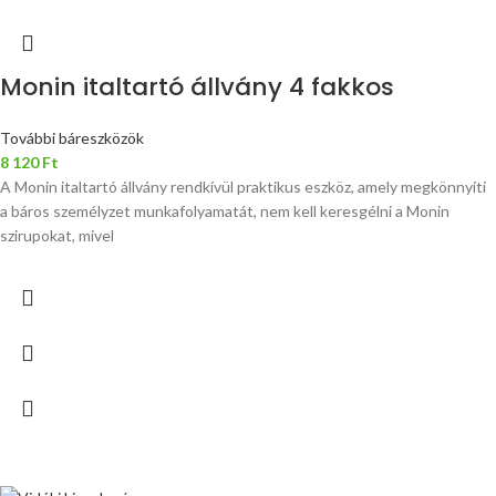
Monin italtartó állvány 4 fakkos
További báreszközök
8 120
Ft
A Monin italtartó állvány rendkívül praktikus eszköz, amely megkönnyíti
a báros személyzet munkafolyamatát, nem kell keresgélni a Monin
szirupokat, mivel