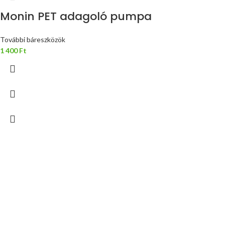
Monin PET adagoló pumpa
További báreszközök
1 400
Ft