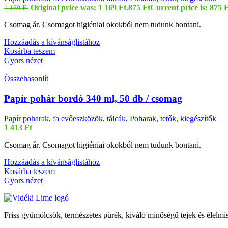
Original price was: 1 169 Ft.
875
Ft
Current price is: 875 F
1 169
Ft
Csomag ár. Csomagot higiéniai okokból nem tudunk bontani.
Hozzáadás a kívánságlistához
Kosárba teszem
Gyors nézet
Összehasonlít
Papír pohár bordó 340 ml, 50 db / csomag
Papír poharak, fa evőeszközök, tálcák
,
Poharak, tetők, kiegészítők
1 413
Ft
Csomag ár. Csomagot higiéniai okokból nem tudunk bontani.
Hozzáadás a kívánságlistához
Kosárba teszem
Gyors nézet
Friss gyümölcsök, természetes pürék, kiváló minőségű tejek és élelmis