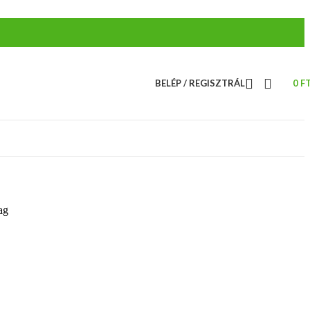
BELÉP / REGISZTRÁL
0
F
ag