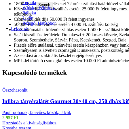
Tequila
18.00-ig leadott rendeléseket 72 órás szállítási határidővel válla
Search
Whisky, Whiskey
Kiszállítás díja saját kiszállítás esetén 25.000 Ft felett ingyen
Pálinka
telefonon.
Likőr
Csomagküldés díja 50.000 Ft felett ingyenes
Pezsgő, Habzóbor
50.000 Ft alatti rendelés esetén 4 000 Ft. szállítási költség
Lekvárok
GLS autómatába tröténő szállítás esetén 1.500 Ft. szállítási költ
Saját kiszállítási területek: Dunakeszi + 20 km-es körzete, Sz
Sopron, Szombethely, Sárvár, Pápa, Kecskemét, Szeged, Baja, 
Fizetés előre utalással, utánvétel esetén készpénzben vagy bank
Személyesen is átveheti csomagját Dunakeszin, postaköltség nél
Az eladási ár az aktuális készlet erejéig érvényes
MPL-lel történő csomagküldés esetén 10.000 Ft adminisztrációs 
Kapcsolódó termékek
Összehasonlít
Infibra tányéralátét Gourmet 30×40 cm, 250 db/cs kif
Papír poharak, fa evőeszközök, tálcák
2 957
Ft
Hozzáadás a kívánságlistához
Kosárba teszem