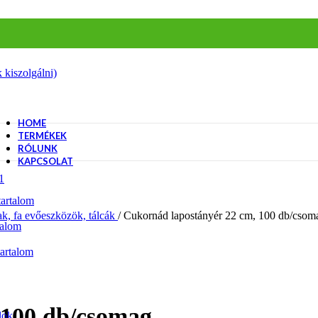
 kiszolgálni)
HOME
TERMÉKEK
RÓLUNK
KAPCSOLAT
artalom
ak, fa evőeszközök, tálcák
/
Cukornád lapostányér 22 cm, 100 db/csom
talom
artalom
 100 db/csomag
lok