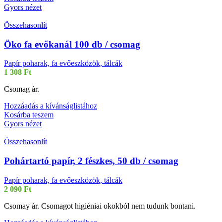
Gyors nézet
Összehasonlít
Öko fa evőkanál 100 db / csomag
Papír poharak, fa evőeszközök, tálcák
1 308
Ft
Csomag ár.
Hozzáadás a kívánságlistához
Kosárba teszem
Gyors nézet
Összehasonlít
Pohártartó papír, 2 fészkes, 50 db / csomag
Papír poharak, fa evőeszközök, tálcák
2 090
Ft
Csomay ár. Csomagot higiéniai okokból nem tudunk bontani.