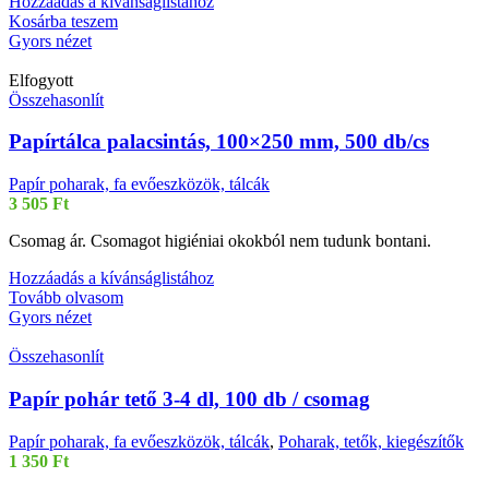
Hozzáadás a kívánságlistához
Kosárba teszem
Gyors nézet
Elfogyott
Összehasonlít
Papírtálca palacsintás, 100×250 mm, 500 db/cs
Papír poharak, fa evőeszközök, tálcák
3 505
Ft
Csomag ár. Csomagot higiéniai okokból nem tudunk bontani.
Hozzáadás a kívánságlistához
Tovább olvasom
Gyors nézet
Összehasonlít
Papír pohár tető 3-4 dl, 100 db / csomag
Papír poharak, fa evőeszközök, tálcák
,
Poharak, tetők, kiegészítők
1 350
Ft