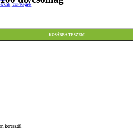
ölcsök, zöldségek
KOSÁRBA TESZEM
n keresztül