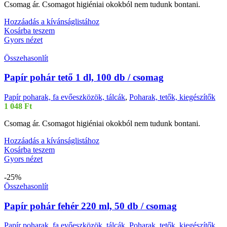
Csomag ár. Csomagot higiéniai okokból nem tudunk bontani.
Hozzáadás a kívánságlistához
Kosárba teszem
Gyors nézet
Összehasonlít
Papír pohár tető 1 dl, 100 db / csomag
Papír poharak, fa evőeszközök, tálcák
,
Poharak, tetők, kiegészítők
1 048
Ft
Csomag ár. Csomagot higiéniai okokból nem tudunk bontani.
Hozzáadás a kívánságlistához
Kosárba teszem
Gyors nézet
-25%
Összehasonlít
Papír pohár fehér 220 ml, 50 db / csomag
Papír poharak, fa evőeszközök, tálcák
,
Poharak, tetők, kiegészítők