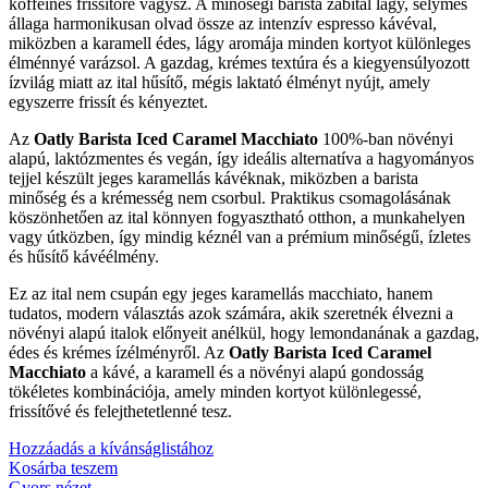
koffeines frissítőre vágysz. A minőségi barista zabital lágy, selymes
állaga harmonikusan olvad össze az intenzív espresso kávéval,
miközben a karamell édes, lágy aromája minden kortyot különleges
élménnyé varázsol. A gazdag, krémes textúra és a kiegyensúlyozott
ízvilág miatt az ital hűsítő, mégis laktató élményt nyújt, amely
egyszerre frissít és kényeztet.
Az
Oatly Barista Iced Caramel Macchiato
100%-ban növényi
alapú, laktózmentes és vegán, így ideális alternatíva a hagyományos
tejjel készült jeges karamellás kávéknak, miközben a barista
minőség és a krémesség nem csorbul. Praktikus csomagolásának
köszönhetően az ital könnyen fogyasztható otthon, a munkahelyen
vagy útközben, így mindig kéznél van a prémium minőségű, ízletes
és hűsítő kávéélmény.
Ez az ital nem csupán egy jeges karamellás macchiato, hanem
tudatos, modern választás azok számára, akik szeretnék élvezni a
növényi alapú italok előnyeit anélkül, hogy lemondanának a gazdag,
édes és krémes ízélményről. Az
Oatly Barista Iced Caramel
Macchiato
a kávé, a karamell és a növényi alapú gondosság
tökéletes kombinációja, amely minden kortyot különlegessé,
frissítővé és felejthetetlenné tesz.
Hozzáadás a kívánságlistához
Kosárba teszem
Gyors nézet