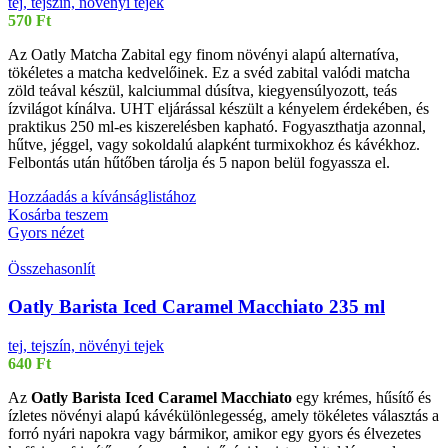
tej, tejszín, növényi tejek
570
Ft
Az Oatly Matcha Zabital egy finom növényi alapú alternatíva,
tökéletes a matcha kedvelőinek. Ez a svéd zabital valódi matcha
zöld teával készül, kalciummal dúsítva, kiegyensúlyozott, teás
ízvilágot kínálva. UHT eljárással készült a kényelem érdekében, és
praktikus 250 ml-es kiszerelésben kapható. Fogyaszthatja azonnal,
hűtve, jéggel, vagy sokoldalú alapként turmixokhoz és kávékhoz.
Felbontás után hűtőben tárolja és 5 napon belül fogyassza el.
Hozzáadás a kívánságlistához
Kosárba teszem
Gyors nézet
Összehasonlít
Oatly Barista Iced Caramel Macchiato 235 ml
tej, tejszín, növényi tejek
640
Ft
Az
Oatly Barista Iced Caramel Macchiato
egy krémes, hűsítő és
ízletes növényi alapú kávékülönlegesség, amely tökéletes választás a
forró nyári napokra vagy bármikor, amikor egy gyors és élvezetes