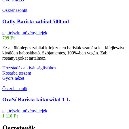
Összehasonlít
Oatly Barista zabital 500 ml
tej, tejszín, növényi tejek
799
Ft
Ez a különleges zabital kifejezetten baristák számára lett kifejlesztve:
kiválóan habosítható. Szójamentes, 100%-ban vegán. Zab
rostanyagokat tartalmaz.
Hozzáadás a kívánságlistához
Kosárba teszem
Gyors nézet
Összehasonlít
OraSí Barista kókuszital 1 L
tej, tejszín, növényi tejek
1 110
Ft
Összetevők