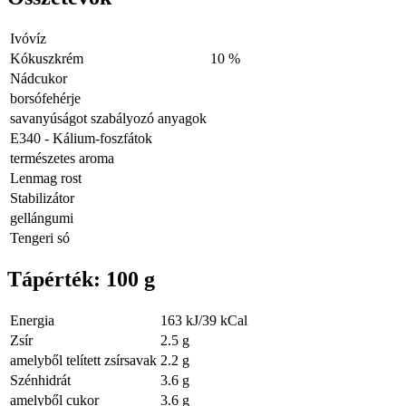
Ivóvíz
Kókuszkrém
10 %
Nádcukor
borsófehérje
savanyúságot szabályozó anyagok
E340 - Kálium-foszfátok
természetes aroma
Lenmag rost
Stabilizátor
gellángumi
Tengeri só
Tápérték: 100 g
Energia
163 kJ/39 kCal
Zsír
2.5 g
amelyből telített zsírsavak
2.2 g
Szénhidrát
3.6 g
amelyből cukor
3.6 g