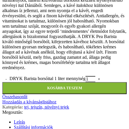
sűrítményből, hanem közvetlenül borsóból készített tej-helyettesítő
növényi ital Dániából. Semleges, a kávé italokhoz különösen
alkalmas íz jellemzi, ami nem nyomja el a kávét, engedi
érvényesülni, és segíti a finom kávéital elkészítését. Antiallergén, és
vitaminokat is tartalmaz, különösen jól habosítható. Nyomokban
sem tartalmaz szóját, mogyorót és egyéb gyakori allergén
anyagokat, így az egyre terjedő ‘mindenmentes’ életmódot folytatók,
allergiások is bizalommal fogyaszthatják. A DRYK Pea Barista
kiváló minőségű borsóból, kifejezetten kávéhoz készült. A borsóital
különösen gyorsan melegszik, és habosítható, tökéletes krémes
állagot ad a kávénak anélkül, hogy elfojtaná a kávé ízét. Finom
borsóból készül, mely friss, gazdag zamatot ad, állaga pedig
könnyed és krémes, magas borsófehérje tartalma telt állagot
eredményez.
DRYK Barista borsóital 1 liter mennyiség
KOSÁRBA TESZEM
Összehasonlít
Hozzáadás a kívánságlistához
Kategória:
tej, tejszín, növényi tejek
Megosztás:
Leírás
Szállítási információk