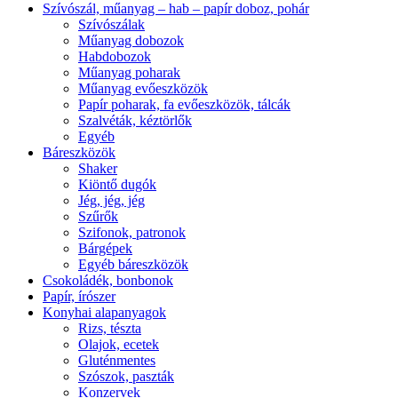
Szívószál, műanyag – hab – papír doboz, pohár
Szívószálak
Műanyag dobozok
Habdobozok
Műanyag poharak
Műanyag evőeszközök
Papír poharak, fa evőeszközök, tálcák
Szalvéták, kéztörlők
Egyéb
Báreszközök
Shaker
Kiöntő dugók
Jég, jég, jég
Szűrők
Szifonok, patronok
Bárgépek
Egyéb báreszközök
Csokoládék, bonbonok
Papír, írószer
Konyhai alapanyagok
Rizs, tészta
Olajok, ecetek
Gluténmentes
Szószok, paszták
Konzervek