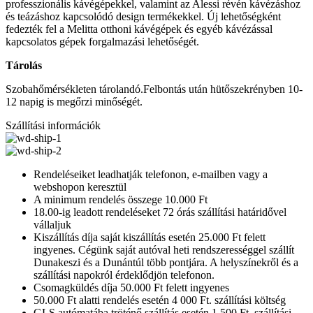
professzionális kávégépekkel, valamint az Alessi révén kávézáshoz
és teázáshoz kapcsolódó design termékekkel. Új lehetőségként
fedezték fel a Melitta otthoni kávégépek és egyéb kávézással
kapcsolatos gépek forgalmazási lehetőségét.
Tárolás
Szobahőmérsékleten tárolandó.Felbontás után hütőszekrényben 10-
12 napig is megőrzi minőségét.
Szállítási információk
Rendeléseiket leadhatják telefonon, e-mailben vagy a
webshopon keresztül
A minimum rendelés összege 10.000 Ft
18.00-ig leadott rendeléseket 72 órás szállítási határidővel
vállaljuk
Kiszállítás díja saját kiszállítás esetén 25.000 Ft felett
ingyenes. Cégünk saját autóval heti rendszerességgel szállít
Dunakeszi és a Dunántúl több pontjára. A helyszínekről és a
szállítási napokról érdeklődjön telefonon.
Csomagküldés díja 50.000 Ft felett ingyenes
50.000 Ft alatti rendelés esetén 4 000 Ft. szállítási költség
GLS autómatába tröténő szállítás esetén 1.500 Ft. szállítási