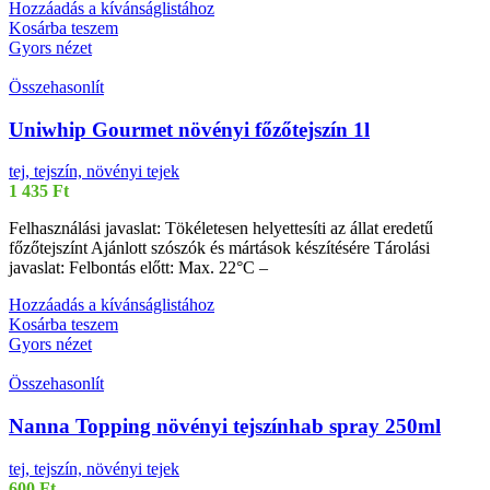
Hozzáadás a kívánságlistához
Kosárba teszem
Gyors nézet
Összehasonlít
Uniwhip Gourmet növényi főzőtejszín 1l
tej, tejszín, növényi tejek
1 435
Ft
Felhasználási javaslat: Tökéletesen helyettesíti az állat eredetű
főzőtejszínt Ajánlott szószók és mártások készítésére Tárolási
javaslat: Felbontás előtt: Max. 22°C –
Hozzáadás a kívánságlistához
Kosárba teszem
Gyors nézet
Összehasonlít
Nanna Topping növényi tejszínhab spray 250ml
tej, tejszín, növényi tejek
600
Ft