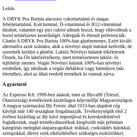
Leírás
A DRYK Pea Barista alacsony cukortartalmú és magas
fehérjetartalmú. Kalciummal, D-vitaminnal és B12-vitaminnal
dúsított, valamint egy pici cukrot adtunk hozzá, hogy eltávolítsuk a
borsó természetes keserűségét. Allergiák és étrendi preferenciák:
Glutén A DRYK Pea Barista 100%-ban gluténmentes. Ezért kiváló
alternatíva azok számára, akik a növényi alapú italokat kedvelik, de
szeretnék kerülni a glutént. Laktóz Növényi italaink tökéletesek
Önnek, ha Ön laktózérzékeny, mert természetesen laktóz- és
tejfehérje mentes. Vegán Növényi italaink 100%-ban növényi
eredetűek, így ideálisak a vegán diétákhoz vagy bármilyen más
étrendhez, ahol az állati eredetű termékek ki vannak zárva.
A gyártóról
Az Espresso Kft. 1999-ben alakult, mint az Illycaffé (Trieszt,
Olaszország) termékeinek kizárólagos képviselője Magyarországon.
A magyar származású Illy Ferenc által 1933-ban alapított cég
kávéját már 140 országban forgalmazzák. Tevékenységük első 2
évében kizárólag az illy kávé importjával és kereskedelmével
foglalkoztak, majd termékválasztékuk kiegészült más prémium
kategóriás melegital alapanyagokkal: teákkal, csokoládés italokkal,
szirupokkal, illetve ezek elkészítéséhez szükséges eszközökkel,