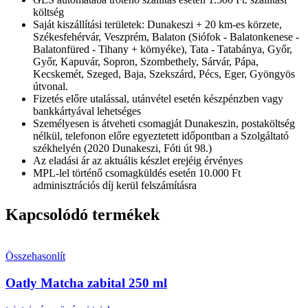
költség
Saját kiszállítási területek: Dunakeszi + 20 km-es körzete,
Székesfehérvár, Veszprém, Balaton (Siófok - Balatonkenese -
Balatonfüred - Tihany + környéke), Tata - Tatabánya, Győr,
Győr, Kapuvár, Sopron, Szombethely, Sárvár, Pápa,
Kecskemét, Szeged, Baja, Szekszárd, Pécs, Eger, Gyöngyös
útvonal.
Fizetés előre utalással, utánvétel esetén készpénzben vagy
bankkártyával lehetséges
Személyesen is átveheti csomagját Dunakeszin, postaköltség
nélkül, telefonon előre egyeztetett időpontban a Szolgáltató
székhelyén (2020 Dunakeszi, Fóti út 98.)
Az eladási ár az aktuális készlet erejéig érvényes
MPL-lel történő csomagküldés esetén 10.000 Ft
adminisztrációs díj kerül felszámításra
Kapcsolódó termékek
Összehasonlít
Oatly Matcha zabital 250 ml