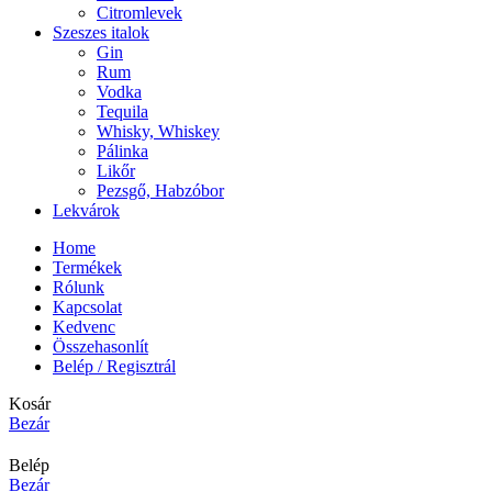
Citromlevek
Szeszes italok
Gin
Rum
Vodka
Tequila
Whisky, Whiskey
Pálinka
Likőr
Pezsgő, Habzóbor
Lekvárok
Home
Termékek
Rólunk
Kapcsolat
Kedvenc
Összehasonlít
Belép / Regisztrál
Kosár
Bezár
Belép
Bezár