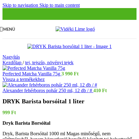
Skip to navigation
Skip to main content
MENÜ
Nagyítás
Kezdőlap
/
tej, tejszín, növényi tejek
Perfected Matcha Vanilla 75g
3 990
Ft
Vissza a termékekhez
Alexander fehérboros pohár 250 ml, 12 db / #
410
Ft
DRYK Barista borsóital 1 liter
999
Ft
Dryk Barista Borsóital
Dryk, Barista Borsóital 1000 ml Magas minőségű, nem