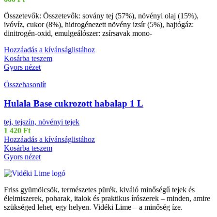
Összetevők: Összetevők: sovány tej (57%), növényi olaj (15%),
ivóvíz, cukor (8%), hidrogénezett növény izsír (5%), hajtógáz:
dinitrogén-oxid, emulgeálószer: zsírsavak mono-
Hozzáadás a kívánságlistához
Kosárba teszem
Gyors nézet
Összehasonlít
Hulala Base cukrozott habalap 1 L
tej, tejszín, növényi tejek
1 420
Ft
Hozzáadás a kívánságlistához
Kosárba teszem
Gyors nézet
Friss gyümölcsök, természetes pürék, kiváló minőségű tejek és
élelmiszerek, poharak, italok és praktikus írószerek – minden, amire
szükséged lehet, egy helyen. Vidéki Lime – a minőség íze.