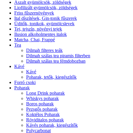
Aszalt gyümölcsök, zöldségek
Liofilizált gyümölcsök, zöldségek
Friss fűszernövények
Ital díszítések, Gin-tonik fűszerek
Üditők, tonikok, gyümölcslevek
Tej, tejszín, növényi tejek
Ilusion alkoholmentes italok
Matcha, Chai, Frappé
Tea
Dilmah filteres teák
Dilmah szálas tea piramis filterben
Dilmah szálas tea fémdobozban
Kávé
Kávé
Poharak, tetők, kiegészítők
Forró csoki
Poharak
Long Drink poharak
Whiskys poharak
Boros poharak
Pezsgős poharak
Koktélos Poharak
Röviditalos poharak
Kávés poharak, kiegészítők
Polycarbonat