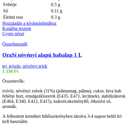
Fehérje
0.5 g
Só
0.11 g
Élelmi rost
0.3 g
Hozzáadás a kívánságlistához
Kosárba teszem
Gyors nézet
Összehasonlít
OraSí növényi alapú habalap 1 L
tej, tejszín, növényi tejek
1 530
Ft
Összetevők:
ivóvíz, növényi zsírok (31%) (pálmamag, pálma), cukor, fava bab
fehérje liszt, emulgeálószerek (E435, E471, lecitinek), stabilizátorok
(E464, E340, E412, E415), kukoricakeményítő, étkezési só,
aromák.
A felbontott terméket hűtőszekrényben tárolva 3-4 napon belül fel
kell használni.