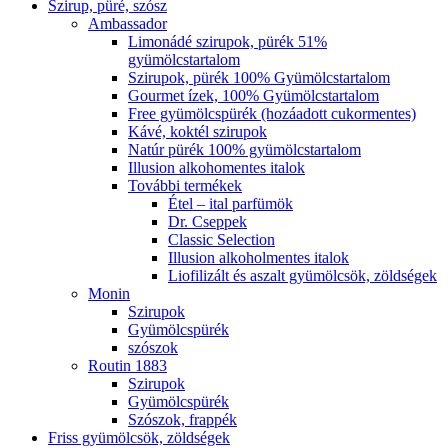
Szirup, püré, szósz
Ambassador
Limonádé szirupok, pürék 51%
gyümölcstartalom
Szirupok, pürék 100% Gyümölcstartalom
Gourmet ízek, 100% Gyümölcstartalom
Free gyümölcspürék (hozáadott cukormentes)
Kávé, koktél szirupok
Natúr pürék 100% gyümölcstartalom
Illusion alkohomentes italok
További termékek
Étel – ital parfümök
Dr. Cseppek
Classic Selection
Illusion alkoholmentes italok
Liofilizált és aszalt gyümölcsök, zöldségek
Monin
Szirupok
Gyümölcspürék
szószok
Routin 1883
Szirupok
Gyümölcspürék
Szószok, frappék
Friss gyümölcsök, zöldségek