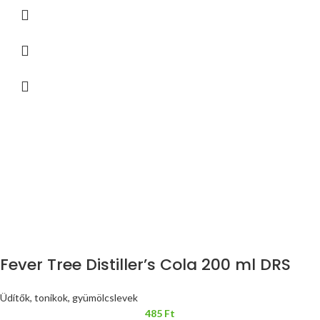
Fever Tree Distiller’s Cola 200 ml DRS
Üdítők, tonikok, gyümölcslevek
485
Ft