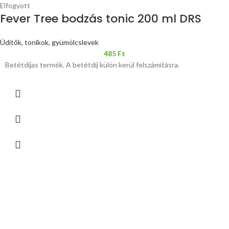
Elfogyott
Fever Tree bodzás tonic 200 ml DRS
Üdítők, tonikok, gyümölcslevek
485
Ft
Betétdíjas termék. A betétdíj külön kerül felszámításra.