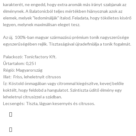
karakterét, ne engedd, hogy extra aromák más irányt szabjanak az
élménynek. A Balatonicból teljes mértékben hiányoznak azok az
elemek, melyek "ledominálják" italod. Feladata, hogy tökéletes kísérő
legyen, melynek maximálisan eleget tesz.
Az új, 100%-ban magyar származású prémium tonik nagyszerűsége
egyszerűségében rejlik. Tisztaságával újradefiniálja a tonik fogalmát.
Palackozó: Tonicfactory Kft.
Űrtartalom: 0,25 l
Régió: Magyarország
Illat: Friss, leheletnyit citrusos
Íz: Kóstold önmagában vagy citrommal kiegészítve, keverj belőle
koktélt, hogy feldobd a hangulatot. Színtiszta üdítő élmény egy
leheletnyi citrusízzel a szádban.
Lecsengés: Tiszta, lágyan kesernyés és citrusos.