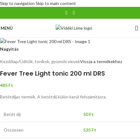
Skip to navigation
Skip to main content
MENÜ
Nagyítás
Kezdőlap
/
Üdítők, tonikok, gyümölcslevek
Vissza a termékekhez
Fever Tree Light tonic 200 ml DRS
485
Ft
Betétdíjas termék. A betétdíj külön kerül felszámításra.
Betét díj
50
Ft
Összesen
535
Ft