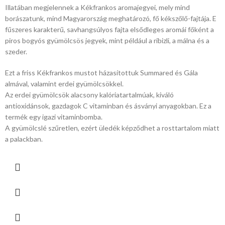
Illatában megjelennek a Kékfrankos aromajegyei, mely mind
borászatunk, mind Magyarország meghatározó, fő kékszőlő-fajtája. E
fűszeres karakterű, savhangsúlyos fajta elsődleges aromái főként a
piros bogyós gyümölcsös jegyek, mint például a ribizli, a málna és a
szeder.
Ezt a friss Kékfrankos mustot házasítottuk Summared és Gála
almával, valamint erdei gyümölcsökkel.
Az erdei gyümölcsök alacsony kalóriatartalmúak, kiváló
antioxidánsok, gazdagok C vitaminban és ásványi anyagokban. Ez a
termék egy igazi vitaminbomba.
A gyümölcslé szűretlen, ezért üledék képződhet a rosttartalom miatt
a palackban.