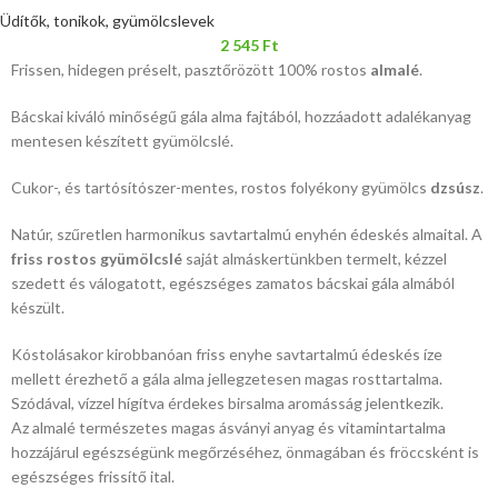
Üdítők, tonikok, gyümölcslevek
2 545
Ft
Frissen, hidegen préselt, pasztőrözött 100% rostos
almalé
.
Bácskai kiváló minőségű gála alma fajtából, hozzáadott adalékanyag
mentesen készített gyümölcslé.
Cukor-, és tartósítószer-mentes, rostos folyékony gyümölcs
dzsúsz
.
Natúr, szűretlen harmonikus savtartalmú enyhén édeskés almaital. A
friss rostos gyümölcslé
saját almáskertünkben termelt, kézzel
szedett és válogatott, egészséges zamatos bácskai gála almából
készült.
Kóstolásakor kirobbanóan friss enyhe savtartalmú édeskés íze
mellett érezhető a gála alma jellegzetesen magas rosttartalma.
Szódával, vízzel hígítva érdekes birsalma aromásság jelentkezik.
Az almalé természetes magas ásványi anyag és vitamintartalma
hozzájárul egészségünk megőrzéséhez, önmagában és fröccsként is
egészséges frissítő ital.