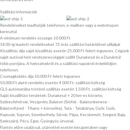
Szállítási információk
Rendeléseiket leadhatják telefonon, e-mailben vagy a webshopon
keresztül
A minimum rendelés összege 10.000 Ft
18.00-ig leadott rendeléseket 72 órás szállítási határidővel vállaljuk
Kiszállítás díja saját kiszállítás esetén 25.000 Ft felett ingyenes. Cégünk
saját autóval heti rendszerességgel szállít Dunakeszi és a Dunántúl
több pontjára. A helyszínekről és a szállítási napokról érdeklődjön
telefonon.
Csomagküldés díja 50.000 Ft felett ingyenes
50.000 Ft alatti rendelés esetén 4 000 Ft. szállítási költség
GLS autómatába tröténő szállítás esetén 1.500 Ft. szállítási költség
Saját kiszállítási területek: Dunakeszi + 20 km-es körzete,
Székesfehérvár, Veszprém, Balaton (Siófok - Balatonkenese -
Balatonfüred - Tihany + környéke), Tata - Tatabánya, Győr, Győr,
Kapuvár, Sopron, Szombethely, Sárvár, Pápa, Kecskemét, Szeged, Baja,
Szekszárd, Pécs, Eger, Gyöngyös útvonal.
Fizetés előre utalással, utánvétel esetén készpénzben vagy