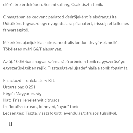
elérésére érdekében. Semmi sallang, Csak tiszta tonik.
Önmagában és kedvenc párlatod kísérőjeként is elsőrangú ital.
Üdítőként fogyaszd egy nyugodt, laza pillanatért, frissülj fel kellemes
fanyarságától.
Mixerként ajánljuk klasszikus, neutrális london dry gin-ek mellé.
Tökéletes nyári G&T alapanyag.
Az új, 100%-ban magyar származású prémium tonik nagyszerűsége
egyszerűségében rejlik. Tisztaságával újradefiniálja a tonik fogalmát.
Palackozó: Tonicfactory Kft.
Űrtartalom: 0,25 l
Régió: Magyarország
Illat: Friss, leheletnyit citrusos
Íz: florális-citrusos, könnyed, "nyári" tonic
Lecsengés: Tiszta, visszafogott levendulás/citrusos túlsúllyal.