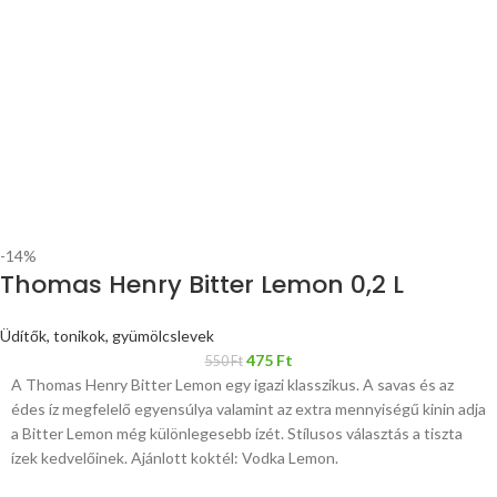
-14%
Thomas Henry Bitter Lemon 0,2 L
Üdítők, tonikok, gyümölcslevek
475
Ft
550
Ft
A Thomas Henry Bitter Lemon egy igazi klasszikus. A savas és az
édes íz megfelelő egyensúlya valamint az extra mennyiségű kinin adja
a Bitter Lemon még különlegesebb ízét. Stílusos választás a tiszta
ízek kedvelőinek. Ajánlott koktél: Vodka Lemon.