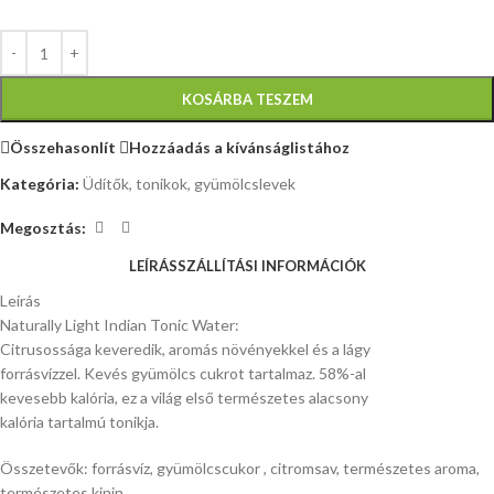
KOSÁRBA TESZEM
Összehasonlít
Hozzáadás a kívánságlistához
Kategória:
Üdítők, tonikok, gyümölcslevek
Megosztás:
LEÍRÁS
SZÁLLÍTÁSI INFORMÁCIÓK
Leírás
Naturally Light Indian Tonic Water:
Citrusossága keveredik, aromás növényekkel és a lágy
forrásvízzel. Kevés gyümölcs cukrot tartalmaz. 58%-al
kevesebb kalória, ez a világ első természetes alacsony
kalória tartalmú tonikja.
Összetevők: forrásvíz, gyümölcscukor , citromsav, természetes aroma,
természetes kinin.