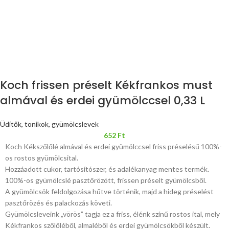
Koch frissen préselt Kékfrankos must
almával és erdei gyümölccsel 0,33 L
Üdítők, tonikok, gyümölcslevek
652
Ft
Koch Kékszőlőlé almával és erdei gyümölccsel friss préselésű 100%-
os rostos gyümölcsital.
Hozzáadott cukor, tartósítószer, és adalékanyag mentes termék.
100%-os gyümölcslé pasztőrözött, frissen préselt gyümölcsből.
A gyümölcsök feldolgozása hűtve történik, majd a hideg préselést
pasztőrözés és palackozás követi.
Gyümölcsleveink „vörös” tagja ez a friss, élénk színű rostos ital, mely
Kékfrankos szőlőléből, almaléből és erdei gyümölcsökből készült.