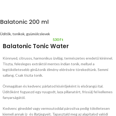
Balatonic 200 ml
Üdítők, tonikok, gyümölcslevek
530
Ft
Balatonic Tonic Water
Könnyed, citrusos, harmonikus ízvilág, természetes eredetű kininnel.
Tiszta, felesleges extráktól mentes indian tonik, mellyel a
legtökéletesebb gin&tonik élmény elérésére törekedtünk. Semmi
sallang, Csak tiszta tonik.
Önmagában és kedvenc párlatod kísérőjeként is elsőrangú ital.
Üdítőként fogyaszd egy nyugodt, laza pillanatért, frissülj fel kellemes
fanyarságától.
Kedvenc gineddel vagy vermoutoddal párosítva pedig tökéletesen
kiemeli annak íz- és illatjegyeit. Tapasztald meg az alapitalod valódi