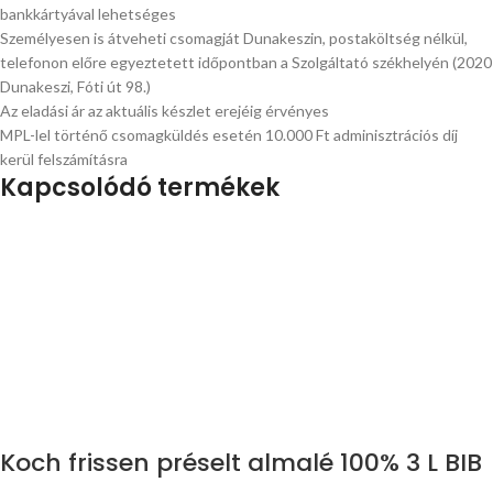
bankkártyával lehetséges
Személyesen is átveheti csomagját Dunakeszin, postaköltség nélkül,
telefonon előre egyeztetett időpontban a Szolgáltató székhelyén (2020
Dunakeszi, Fóti út 98.)
Az eladási ár az aktuális készlet erejéig érvényes
MPL-lel történő csomagküldés esetén 10.000 Ft adminisztrációs díj
kerül felszámításra
Kapcsolódó termékek
Koch frissen préselt almalé 100% 3 L BIB