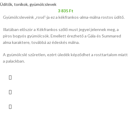
Üdítők, tonikok, gyümölcslevek
3 835
Ft
Gyümölcsleveink „rosé”-ja ez a kékfrankos-alma-málna rostos üdítő.
Illatában először a Kékfrankos szőlő must jegyei jelennek meg, a
piros bogyós gyümölcsök. Emellett érezhető a Gála és Summared
alma karaktere, továbbá az édeskés málna.
A gyümölcslé szűretlen, ezért üledék képződhet a rosttartalom miatt
a palackban.