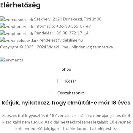
Elérhetőség
Székhely: 2120 Dunakeszi, Fóti út 98
Információ: +36-30-555-07-47
Rendelés: +36-30-372-17-14
rendeles@videkilime.hu
Copyright © 2005 - 2024 Vidéki Lime | Minden jog fenntartva
Shop
Kosár
Összehasonlít
Kérjük, nyilatkozz, hogy elmúltál-e már 18 éves.
Szeszes ital fogyasztását 18 éven aluliak számára nem ajánljuk és őket
kiszolgálni nem tudjuk. Az oldal megtekintéséhez legalább 18 évesnek
kell lenned. Kérjük, igazold az életkorodat a belépéshez.