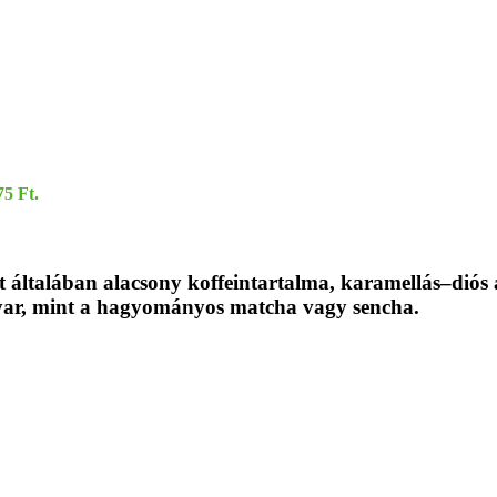
75 Ft.
t általában alacsony koffeintartalma, karamellás–diós a
anyar, mint a hagyományos matcha vagy sencha.