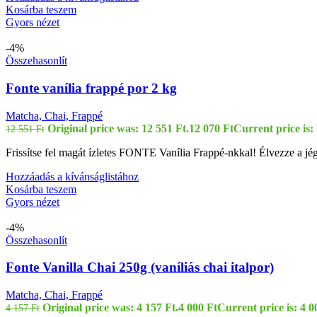
Kosárba teszem
Gyors nézet
-4%
Összehasonlít
Fonte vanília frappé por 2 kg
Matcha, Chai, Frappé
Original price was: 12 551 Ft.
12 070
Ft
Current price is:
12 551
Ft
Frissítse fel magát ízletes FONTE Vanília Frappé-nkkal! Élvezze a jé
Hozzáadás a kívánságlistához
Kosárba teszem
Gyors nézet
-4%
Összehasonlít
Fonte Vanilla Chai 250g (vaníliás chai italpor)
Matcha, Chai, Frappé
Original price was: 4 157 Ft.
4 000
Ft
Current price is: 4 0
4 157
Ft