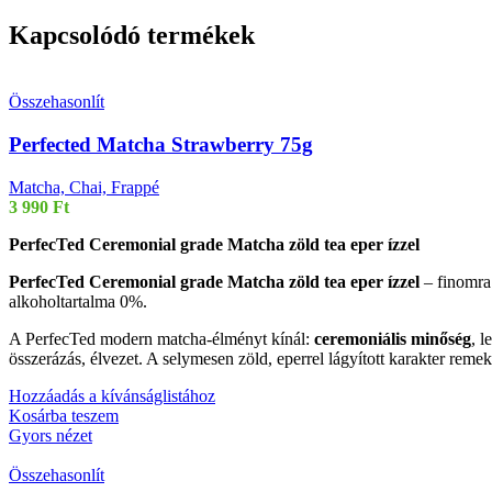
Kapcsolódó termékek
Összehasonlít
Perfected Matcha Strawberry 75g
Matcha, Chai, Frappé
3 990
Ft
PerfecTed Ceremonial grade Matcha zöld tea eper ízzel
PerfecTed Ceremonial grade Matcha zöld tea eper ízzel
– finomra 
alkoholtartalma 0%.
A PerfecTed modern matcha-élményt kínál:
ceremoniális minőség
, l
összerázás, élvezet. A selymesen zöld, eperrel lágyított karakter reme
Hozzáadás a kívánságlistához
Kosárba teszem
Gyors nézet
Összehasonlít