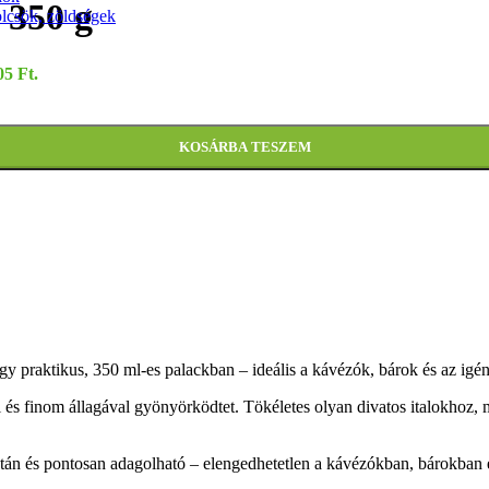
 350 g
ölcsök, zöldségek
05 Ft.
KOSÁRBA TESZEM
gy praktikus, 350 ml-es palackban – ideális a kávézók, bárok és az igén
l és finom állagával gyönyörködtet. Tökéletes olyan divatos italokhoz, 
tán és pontosan adagolható – elengedhetetlen a kávézókban, bárokban 