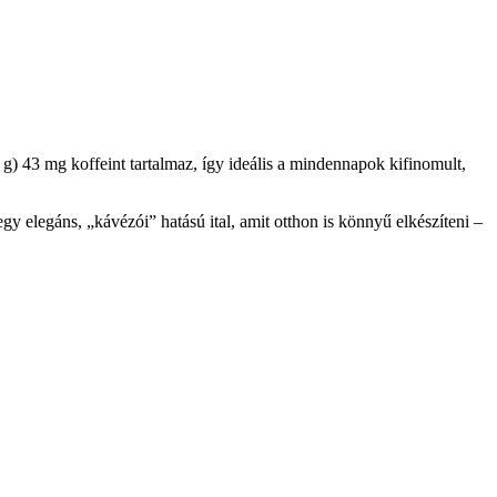
 g) 43 mg koffeint tartalmaz, így ideális a mindennapok kifinomult,
y elegáns, „kávézói” hatású ital, amit otthon is könnyű elkészíteni –