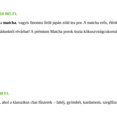
 10 005 Ft.
 a
matcha
, vagyis finomra őrölt japán zöld tea por. A matcha erős, élén
ádunktól elvárhat! A prémium Matcha porok tiszta kókuszvirágcukorral
00 Ft.
a, ahol a klasszikus chai fűszerek – fahéj, gyömbér, kardamom, szegfűs