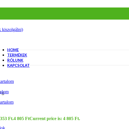
 kiszolgálni)
HOME
TERMÉKEK
RÓLUNK
KAPCSOLAT
artalom
talom
0 g
artalom
 353 Ft.
4 805
Ft
Current price is: 4 805 Ft.
lok