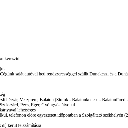
n keresztül
ljuk
es. Cégünk saját autóval heti rendszerességgel szállít Dunakeszi és a Dun
ség
ékesfehérvár, Veszprém, Balaton (Siófok - Balatonkenese - Balatonfüred
Szekszárd, Pécs, Eger, Gyöngyös útvonal.
kártyával lehetséges
kül, telefonon előre egyeztetett időpontban a Szolgáltató székhelyén (
díj kerül felszámításra