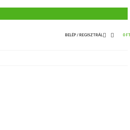
BELÉP / REGISZTRÁL
0
F