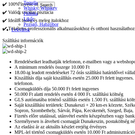
Tequila
✔️ 100% ínyenc minőség
Search
Whisky, Whiskey
✔️ Valódi szicíliai pisztácia
Pálinka
Likőr
✔️ Ideális hideg és meleg italokhoz
Pezsgő, Habzóbor
✔️ Tökéletes professzionális alkalmazásokhoz és otthoni használathoz
Lekvárok
Szállítási információk
Rendeléseiket leadhatják telefonon, e-mailben vagy a webshopo
A minimum rendelés összege 10.000 Ft
18.00-ig leadott rendeléseket 72 órás szállítási határidővel válla
Kiszállítás díja saját kiszállítás esetén 25.000 Ft felett ingyen
telefonon.
Csomagküldés díja 50.000 Ft felett ingyenes
50.000 Ft alatti rendelés esetén 4 000 Ft. szállítási költség
GLS autómatába tröténő szállítás esetén 1.500 Ft. szállítási költ
Saját kiszállítási területek: Dunakeszi + 20 km-es körzete, Sz
Sopron, Szombethely, Sárvár, Pápa, Kecskemét, Szeged, Baja, 
Fizetés előre utalással, utánvétel esetén készpénzben vagy bank
Személyesen is átveheti csomagját Dunakeszin, postaköltség nél
Az eladási ár az aktuális készlet erejéig érvényes
MPL-lel történő csomagküldés esetén 10.000 Ft adminisztrációs 