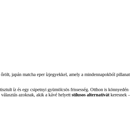
őrölt, japán matcha eper ízjegyekkel, amely a mindennapokból pillanatok
etisztult íz és egy csipetnyi gyümölcsös frissesség. Otthon is könnyedén
k választás azoknak, akik a kávé helyett
stílusos alternatívát
keresnek –