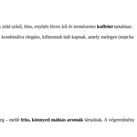
k zöld színű, friss, enyhén füves ízű és természetes
koffeint
tartalmaz.
 kombinálva elegáns, kifinomult italt kapnak, amely melegen (matcha
zeg – mellé
friss, könnyed málnás aromák
társulnak. A végeredmény