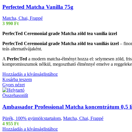
Perfected Matcha Vanilla 75g
Matcha, Chai, Frappé
3 990
Ft
PerfecTed Ceremonial grade Matcha zöld tea vanília ízzel
PerfecTed Ceremonial grade Matcha zöld tea vaníliás ízzel
– finom
teás alternatívájaként.
A
PerfecTed
a modern matcha-élményt hozza el: selymesen zöld, friss
kompromisszumok nélkül, megosztható élménnyé emelve a reggeleket é
Hozzáadás a kívánságlistához
Kosárba teszem
Gyors nézet
Összehasonlít
Ambassador Professional Matcha koncentrátum 0,5 li
Pürék, 100% gyümölcstartalom
,
Matcha, Chai, Frappé
4 955
Ft
Hozzáadás a kívánságlistához