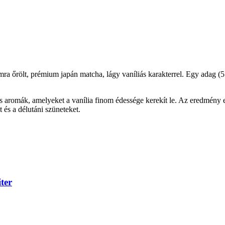
ra őrölt, prémium japán matcha, lágy vaníliás karakterrel. Egy adag (5
 aromák, amelyeket a vanília finom édessége kerekít le. Az eredmény eg
s a délutáni szüneteket.
ter