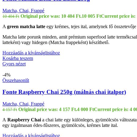
Matcha, Chai, Frappé
Original price was: 10 404 Ft.
10 005
Ft
Current price is:
10 404
Ft
A
green matcha latte
egy krémes, tejes ital, amelynek fő összetevője
Matcha latte porunk minden, amit prémium superfood latte termékcsal
latteként) vagy hidegen (Matcha frappeként) készíthető.
Hozzáadás a kívánságlistához
Kosárba teszem
Gyors nézet
-4%
Összehasonlít
Fonte Raspberry Chai 250g (málnás chai italpor)
Matcha, Chai, Frappé
Original price was: 4 157 Ft.
4 000
Ft
Current price is: 4 0
4 157
Ft
A
Raspberry Chai
a chai latte egy különleges, gyümölcsös változat
egy izgalmasan édes-fűszeres, gyümölcsös, krémes latte ital.
Hozzáadás a kívánságlistához