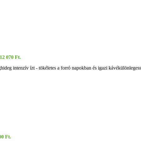
 12 070 Ft.
ghideg intenzív ízt - tökéletes a forró napokban és igazi kávékülönleg
00 Ft.