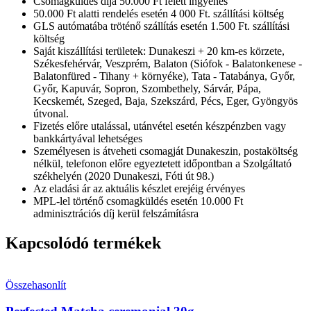
Csomagküldés díja 50.000 Ft felett ingyenes
50.000 Ft alatti rendelés esetén 4 000 Ft. szállítási költség
GLS autómatába tröténő szállítás esetén 1.500 Ft. szállítási
költség
Saját kiszállítási területek: Dunakeszi + 20 km-es körzete,
Székesfehérvár, Veszprém, Balaton (Siófok - Balatonkenese -
Balatonfüred - Tihany + környéke), Tata - Tatabánya, Győr,
Győr, Kapuvár, Sopron, Szombethely, Sárvár, Pápa,
Kecskemét, Szeged, Baja, Szekszárd, Pécs, Eger, Gyöngyös
útvonal.
Fizetés előre utalással, utánvétel esetén készpénzben vagy
bankkártyával lehetséges
Személyesen is átveheti csomagját Dunakeszin, postaköltség
nélkül, telefonon előre egyeztetett időpontban a Szolgáltató
székhelyén (2020 Dunakeszi, Fóti út 98.)
Az eladási ár az aktuális készlet erejéig érvényes
MPL-lel történő csomagküldés esetén 10.000 Ft
adminisztrációs díj kerül felszámításra
Kapcsolódó termékek
Összehasonlít