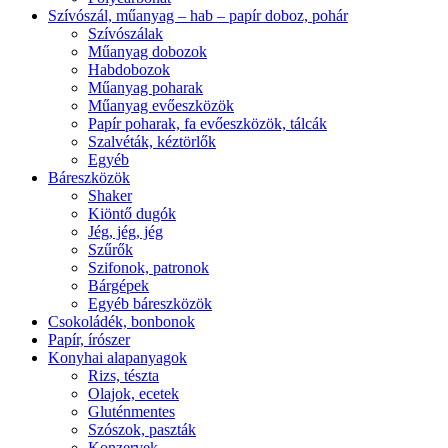
Szívószál, műanyag – hab – papír doboz, pohár
Szívószálak
Műanyag dobozok
Habdobozok
Műanyag poharak
Műanyag evőeszközök
Papír poharak, fa evőeszközök, tálcák
Szalvéták, kéztörlők
Egyéb
Báreszközök
Shaker
Kiöntő dugók
Jég, jég, jég
Szűrők
Szifonok, patronok
Bárgépek
Egyéb báreszközök
Csokoládék, bonbonok
Papír, írószer
Konyhai alapanyagok
Rizs, tészta
Olajok, ecetek
Gluténmentes
Szószok, paszták
Konzervek