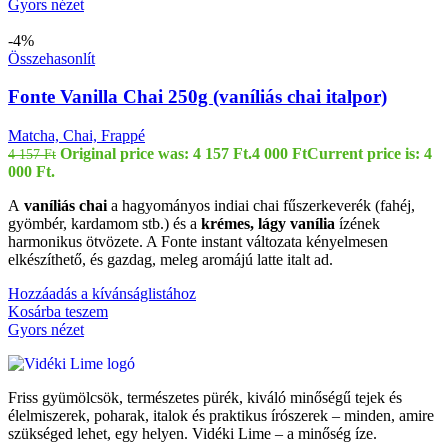
Gyors nézet
-4%
Összehasonlít
Fonte Vanilla Chai 250g (vaníliás chai italpor)
Matcha, Chai, Frappé
Original price was: 4 157 Ft.
4 000
Ft
Current price is: 4
4 157
Ft
000 Ft.
A
vaníliás chai
a hagyományos indiai chai fűszerkeverék (fahéj,
gyömbér, kardamom stb.) és a
krémes, lágy vanília
ízének
harmonikus ötvözete. A Fonte instant változata kényelmesen
elkészíthető, és gazdag, meleg aromájú latte italt ad.
Hozzáadás a kívánságlistához
Kosárba teszem
Gyors nézet
Friss gyümölcsök, természetes pürék, kiváló minőségű tejek és
élelmiszerek, poharak, italok és praktikus írószerek – minden, amire
szükséged lehet, egy helyen. Vidéki Lime – a minőség íze.