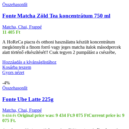
Összehasonlít
Fonte Matcha Zöld Tea koncentrátum 750 ml
Matcha, Chai, Frappé
11 405
Ft
A HoReCa piacra és otthoni használatra készült koncentrátum
megkönnyíti a finom forró vagy jeges matcha italok másodpercek
alatt történő elkészítését!! Csak tegyen 2 pumpálást a csészébe,
Hozzáadás a kívánságlistához
Kosárba teszem
Gyors nézet
-4%
Összehasonlít
Fonte Ube Latte 225g
Matcha, Chai, Frappé
Original price was: 9 434 Ft.
9 075
Ft
Current price is: 9
9 434
Ft
075 Ft.