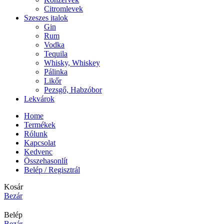
Citromlevek
Szeszes italok
Gin
Rum
Vodka
Tequila
Whisky, Whiskey
Pálinka
Likőr
Pezsgő, Habzóbor
Lekvárok
Home
Termékek
Rólunk
Kapcsolat
Kedvenc
Összehasonlít
Belép / Regisztrál
Kosár
Bezár
Belép
Bezár