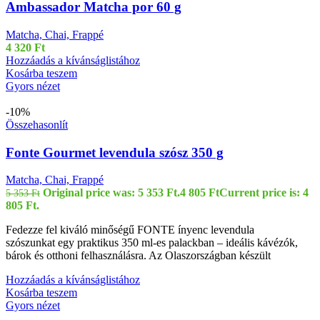
Ambassador Matcha por 60 g
Matcha, Chai, Frappé
4 320
Ft
Hozzáadás a kívánságlistához
Kosárba teszem
Gyors nézet
-10%
Összehasonlít
Fonte Gourmet levendula szósz 350 g
Matcha, Chai, Frappé
Original price was: 5 353 Ft.
4 805
Ft
Current price is: 4
5 353
Ft
805 Ft.
Fedezze fel kiváló minőségű FONTE ínyenc levendula
szószunkat egy praktikus 350 ml-es palackban – ideális kávézók,
bárok és otthoni felhasználásra. Az Olaszországban készült
Hozzáadás a kívánságlistához
Kosárba teszem
Gyors nézet