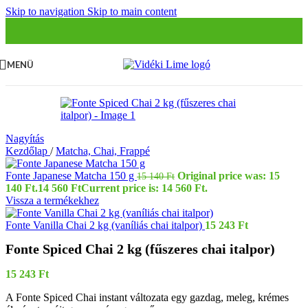
Skip to navigation
Skip to main content
MENÜ
Nagyítás
Kezdőlap
/
Matcha, Chai, Frappé
Fonte Japanese Matcha 150 g
Original price was: 15
15 140
Ft
140 Ft.
14 560
Ft
Current price is: 14 560 Ft.
Vissza a termékekhez
Fonte Vanilla Chai 2 kg (vaníliás chai italpor)
15 243
Ft
Fonte Spiced Chai 2 kg (fűszeres chai italpor)
15 243
Ft
A Fonte Spiced Chai instant változata egy gazdag, meleg, krémes