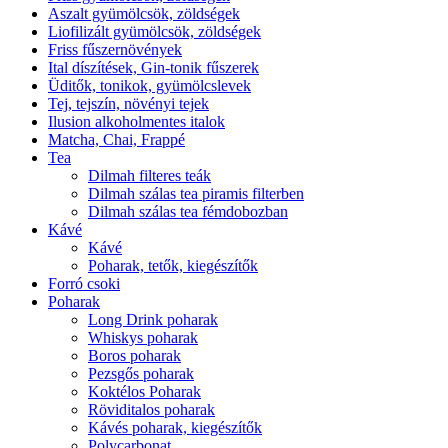
Aszalt gyümölcsök, zöldségek
Liofilizált gyümölcsök, zöldségek
Friss fűszernövények
Ital díszítések, Gin-tonik fűszerek
Üditők, tonikok, gyümölcslevek
Tej, tejszín, növényi tejek
Ilusion alkoholmentes italok
Matcha, Chai, Frappé
Tea
Dilmah filteres teák
Dilmah szálas tea piramis filterben
Dilmah szálas tea fémdobozban
Kávé
Kávé
Poharak, tetők, kiegészítők
Forró csoki
Poharak
Long Drink poharak
Whiskys poharak
Boros poharak
Pezsgős poharak
Koktélos Poharak
Röviditalos poharak
Kávés poharak, kiegészítők
Polycarbonat