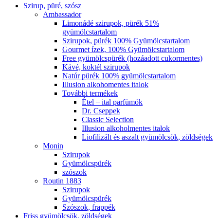
Szirup, püré, szósz
Ambassador
Limonádé szirupok, pürék 51%
gyümölcstartalom
Szirupok, pürék 100% Gyümölcstartalom
Gourmet ízek, 100% Gyümölcstartalom
Free gyümölcspürék (hozáadott cukormentes)
Kávé, koktél szirupok
Natúr pürék 100% gyümölcstartalom
Illusion alkohomentes italok
További termékek
Étel – ital parfümök
Dr. Cseppek
Classic Selection
Illusion alkoholmentes italok
Liofilizált és aszalt gyümölcsök, zöldségek
Monin
Szirupok
Gyümölcspürék
szószok
Routin 1883
Szirupok
Gyümölcspürék
Szószok, frappék
Friss gyümölcsök, zöldségek