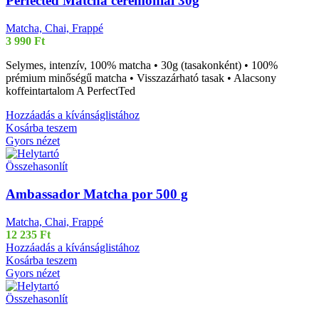
Perfected Matcha ceremonial 30g
Matcha, Chai, Frappé
3 990
Ft
Selymes, intenzív, 100% matcha • 30g (tasakonként) • 100%
prémium minőségű matcha • Visszazárható tasak • Alacsony
koffeintartalom A PerfectTed
Hozzáadás a kívánságlistához
Kosárba teszem
Gyors nézet
Összehasonlít
Ambassador Matcha por 500 g
Matcha, Chai, Frappé
12 235
Ft
Hozzáadás a kívánságlistához
Kosárba teszem
Gyors nézet
Összehasonlít