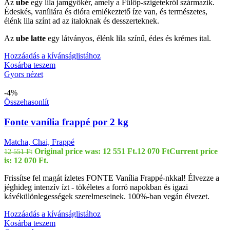
Az
ube
egy lila jamgyökér, amely a Fülöp-szigetekről származik.
Édeskés, vaníliára és dióra emlékeztető íze van, és természetes,
élénk lila színt ad az italoknak és desszerteknek.
Az
ube latte
egy látványos, élénk lila színű, édes és krémes ital.
Hozzáadás a kívánságlistához
Kosárba teszem
Gyors nézet
-4%
Összehasonlít
Fonte vanília frappé por 2 kg
Matcha, Chai, Frappé
Original price was: 12 551 Ft.
12 070
Ft
Current price
12 551
Ft
is: 12 070 Ft.
Frissítse fel magát ízletes FONTE Vanília Frappé-nkkal! Élvezze a
jéghideg intenzív ízt - tökéletes a forró napokban és igazi
kávékülönlegességek szerelmeseinek. 100%-ban vegán élvezet.
Hozzáadás a kívánságlistához
Kosárba teszem