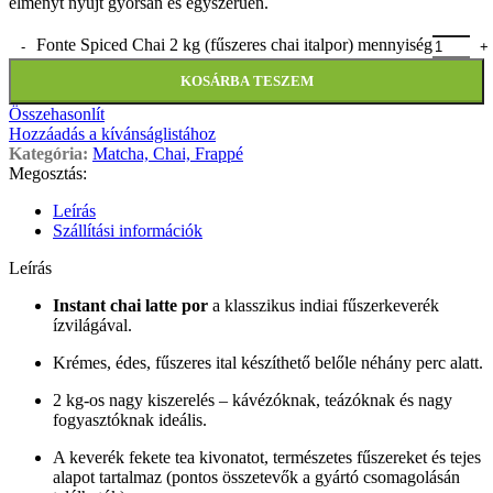
élményt nyújt gyorsan és egyszerűen.
Fonte Spiced Chai 2 kg (fűszeres chai italpor) mennyiség
KOSÁRBA TESZEM
Összehasonlít
Hozzáadás a kívánságlistához
Kategória:
Matcha, Chai, Frappé
Megosztás:
Leírás
Szállítási információk
Leírás
Instant chai latte por
a klasszikus indiai fűszerkeverék
ízvilágával.
Krémes, édes, fűszeres ital készíthető belőle néhány perc alatt.
2 kg-os nagy kiszerelés – kávézóknak, teázóknak és nagy
fogyasztóknak ideális.
A keverék fekete tea kivonatot, természetes fűszereket és tejes
alapot tartalmaz (pontos összetevők a gyártó csomagolásán