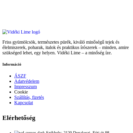
Friss gyümölcsök, természetes pürék, kiváló minőségű tejek és
élelmiszerek, poharak, italok és praktikus írószerek – minden, amire
szükséged lehet, egy helyen. Vidéki Lime – a minőség íze.
Információ
ÁSZF
Adatvédelem
Impresszum
Cookie
Szállítás, fizetés
Kapcsolat
Elérhetőség
Székhely: 2120 Dunakeszi, Fóti út 98