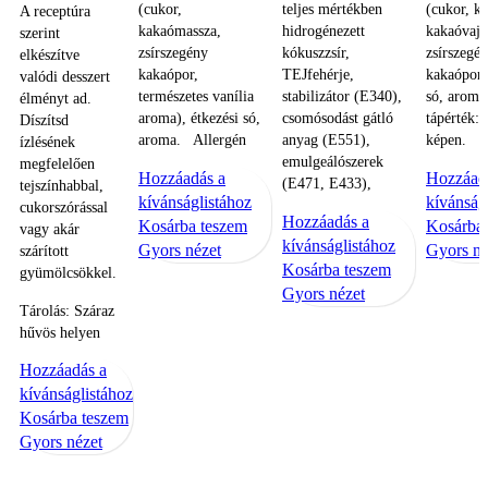
(cukor,
teljes mértékben
(cukor, k
A receptúra
kakaómassza,
hidrogénezett
kakaóvaj,
szerint
zsírszegény
kókuszzsír,
zsírszegé
elkészítve
kakaópor,
TEJfehérje,
kakaópor)
valódi desszert
természetes vanília
stabilizátor (E340),
só, aroma
élményt ad.
aroma), étkezési só,
csomósodást gátló
tápérték: 
Díszítsd
aroma. Allergén
anyag (E551),
képen.
ízlésének
emulgeálószerek
megfelelően
Hozzáadás a
Hozzáad
(E471, E433),
tejszínhabbal,
kívánságlistához
kívánság
cukorszórással
Hozzáadás a
Kosárba teszem
Kosárba
vagy akár
kívánságlistához
Gyors nézet
Gyors né
szárított
Kosárba teszem
gyümölcsökkel.
Gyors nézet
Tárolás: Száraz
hűvös helyen
Hozzáadás a
kívánságlistához
Kosárba teszem
Gyors nézet