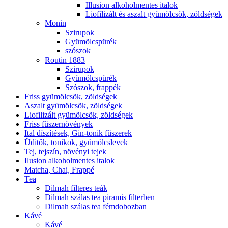
Illusion alkoholmentes italok
Liofilizált és aszalt gyümölcsök, zöldségek
Monin
Szirupok
Gyümölcspürék
szószok
Routin 1883
Szirupok
Gyümölcspürék
Szószok, frappék
Friss gyümölcsök, zöldségek
Aszalt gyümölcsök, zöldségek
Liofilizált gyümölcsök, zöldségek
Friss fűszernövények
Ital díszítések, Gin-tonik fűszerek
Üditők, tonikok, gyümölcslevek
Tej, tejszín, növényi tejek
Ilusion alkoholmentes italok
Matcha, Chai, Frappé
Tea
Dilmah filteres teák
Dilmah szálas tea piramis filterben
Dilmah szálas tea fémdobozban
Kávé
Kávé