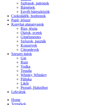
Szifonok, patronok
Bárgépek
Egyéb báreszközök
Csokoládék, bonbonok
Papír, írószer
Konyhai alapanyagok
Rizs, tészta
Olajok, ecetek
Gluténmentes
Szószok, paszták
Konzervek
Citromlevek
Szeszes italok
Gin
Rum
Vodka
Tequila
Whisky, Whiskey
Pálinka
Likőr
Pezsgő, Habzóbor
Lekvárok
Home
Termékek