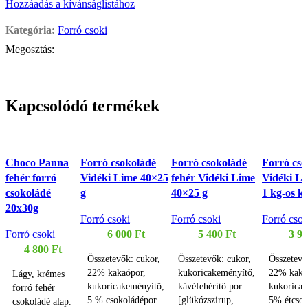
Hozzáadás a kívánságlistához
Kategória:
Forró csoki
Megosztás:
Kapcsolódó termékek
Choco Panna
Forró csokoládé
Forró csokoládé
Forró cso
fehér forró
Vidéki Lime 40×25
fehér Vidéki Lime
Vidéki Li
csokoládé
g
40×25 g
1 kg-os ki
20x30g
Forró csoki
Forró csoki
Forró csok
Forró csoki
6 000
Ft
5 400
Ft
3 9
4 800
Ft
Összetevők: cukor,
Összetevők: cukor,
Összetevő
22% kakaópor,
kukoricakeményítő,
22% kaka
Lágy, krémes
kukoricakeményítő,
kávéfehérítő por
kukoricak
forró fehér
5 % csokoládépor
[glükózszirup,
5% étcsok
csokoládé alap.