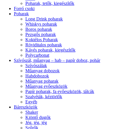
Poharak, tetők, kiegészítők
Forró csoki
Poharak
Long Drink poharak
Whiskys poharak
Boros poharak
Pezsgős poharak
Koktélos Poharak
Röviditalos poharak
Kávés poharak, kiegészítők
Polycarbonat
Szívószál, műanyag – hab – papír doboz, pohár
Szívószálak
Műanyag dobozok
Habdobozok
Műanyag poharak
Műanyag evőeszközök
Papír poharak, fa evőeszközök, tálcák
Szalvéták, kéztörlők
Egyéb
Báreszközök
Shaker
Kiöntő dugók
Jég, jég, jég
Szűrők