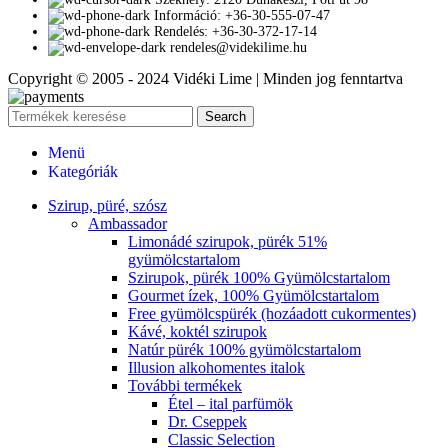
Információ: +36-30-555-07-47
Rendelés: +36-30-372-17-14
rendeles@videkilime.hu
Copyright © 2005 - 2024 Vidéki Lime | Minden jog fenntartva
Search
Menü
Kategóriák
Szirup, püré, szósz
Ambassador
Limonádé szirupok, pürék 51%
gyümölcstartalom
Szirupok, pürék 100% Gyümölcstartalom
Gourmet ízek, 100% Gyümölcstartalom
Free gyümölcspürék (hozáadott cukormentes)
Kávé, koktél szirupok
Natúr pürék 100% gyümölcstartalom
Illusion alkohomentes italok
További termékek
Étel – ital parfümök
Dr. Cseppek
Classic Selection