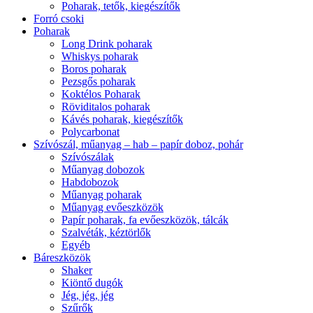
Poharak, tetők, kiegészítők
Forró csoki
Poharak
Long Drink poharak
Whiskys poharak
Boros poharak
Pezsgős poharak
Koktélos Poharak
Röviditalos poharak
Kávés poharak, kiegészítők
Polycarbonat
Szívószál, műanyag – hab – papír doboz, pohár
Szívószálak
Műanyag dobozok
Habdobozok
Műanyag poharak
Műanyag evőeszközök
Papír poharak, fa evőeszközök, tálcák
Szalvéták, kéztörlők
Egyéb
Báreszközök
Shaker
Kiöntő dugók
Jég, jég, jég
Szűrők