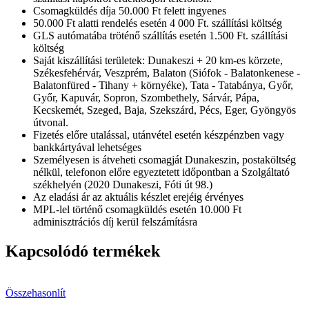
Csomagküldés díja 50.000 Ft felett ingyenes
50.000 Ft alatti rendelés esetén 4 000 Ft. szállítási költség
GLS autómatába tröténő szállítás esetén 1.500 Ft. szállítási
költség
Saját kiszállítási területek: Dunakeszi + 20 km-es körzete,
Székesfehérvár, Veszprém, Balaton (Siófok - Balatonkenese -
Balatonfüred - Tihany + környéke), Tata - Tatabánya, Győr,
Győr, Kapuvár, Sopron, Szombethely, Sárvár, Pápa,
Kecskemét, Szeged, Baja, Szekszárd, Pécs, Eger, Gyöngyös
útvonal.
Fizetés előre utalással, utánvétel esetén készpénzben vagy
bankkártyával lehetséges
Személyesen is átveheti csomagját Dunakeszin, postaköltség
nélkül, telefonon előre egyeztetett időpontban a Szolgáltató
székhelyén (2020 Dunakeszi, Fóti út 98.)
Az eladási ár az aktuális készlet erejéig érvényes
MPL-lel történő csomagküldés esetén 10.000 Ft
adminisztrációs díj kerül felszámításra
Kapcsolódó termékek
Összehasonlít