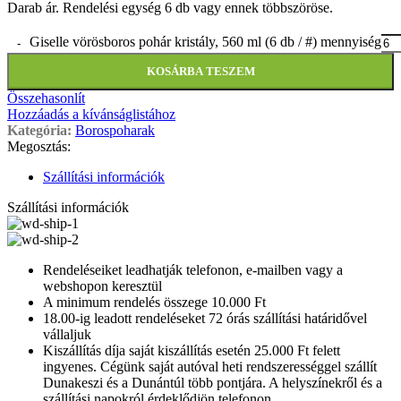
Darab ár. Rendelési egység 6 db vagy ennek többszöröse.
Giselle vörösboros pohár kristály, 560 ml (6 db / #) mennyiség
KOSÁRBA TESZEM
Összehasonlít
Hozzáadás a kívánságlistához
Kategória:
Borospoharak
Megosztás:
Szállítási információk
Szállítási információk
Rendeléseiket leadhatják telefonon, e-mailben vagy a
webshopon keresztül
A minimum rendelés összege 10.000 Ft
18.00-ig leadott rendeléseket 72 órás szállítási határidővel
vállaljuk
Kiszállítás díja saját kiszállítás esetén 25.000 Ft felett
ingyenes. Cégünk saját autóval heti rendszerességgel szállít
Dunakeszi és a Dunántúl több pontjára. A helyszínekről és a
szállítási napokról érdeklődjön telefonon.