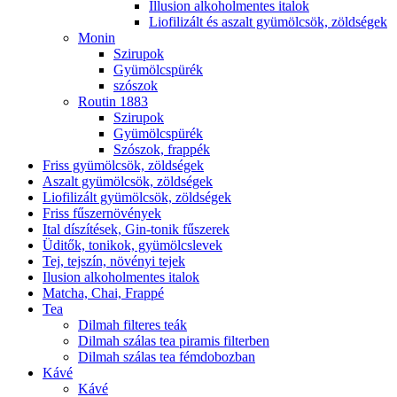
Illusion alkoholmentes italok
Liofilizált és aszalt gyümölcsök, zöldségek
Monin
Szirupok
Gyümölcspürék
szószok
Routin 1883
Szirupok
Gyümölcspürék
Szószok, frappék
Friss gyümölcsök, zöldségek
Aszalt gyümölcsök, zöldségek
Liofilizált gyümölcsök, zöldségek
Friss fűszernövények
Ital díszítések, Gin-tonik fűszerek
Üditők, tonikok, gyümölcslevek
Tej, tejszín, növényi tejek
Ilusion alkoholmentes italok
Matcha, Chai, Frappé
Tea
Dilmah filteres teák
Dilmah szálas tea piramis filterben
Dilmah szálas tea fémdobozban
Kávé
Kávé