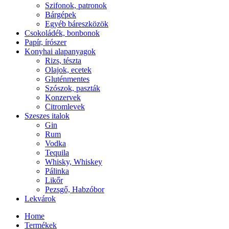
Szifonok, patronok
Bárgépek
Egyéb báreszközök
Csokoládék, bonbonok
Papír, írószer
Konyhai alapanyagok
Rizs, tészta
Olajok, ecetek
Gluténmentes
Szószok, paszták
Konzervek
Citromlevek
Szeszes italok
Gin
Rum
Vodka
Tequila
Whisky, Whiskey
Pálinka
Likőr
Pezsgő, Habzóbor
Lekvárok
Home
Termékek