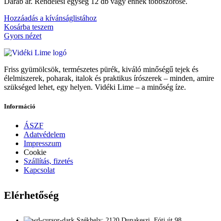
Darab ár. Rendelési egység 12 db vagy ennek többszöröse.
Hozzáadás a kívánságlistához
Kosárba teszem
Gyors nézet
Friss gyümölcsök, természetes pürék, kiváló minőségű tejek és
élelmiszerek, poharak, italok és praktikus írószerek – minden, amire
szükséged lehet, egy helyen. Vidéki Lime – a minőség íze.
Információ
ÁSZF
Adatvédelem
Impresszum
Cookie
Szállítás, fizetés
Kapcsolat
Elérhetőség
Székhely: 2120 Dunakeszi, Fóti út 98