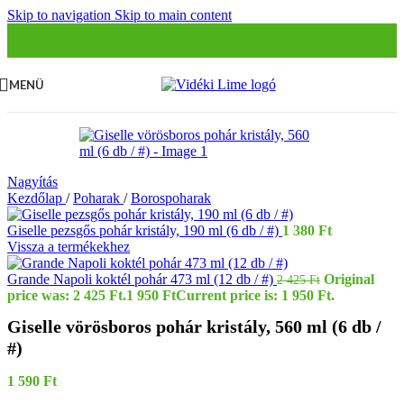
Skip to navigation
Skip to main content
MENÜ
Nagyítás
Kezdőlap
/
Poharak
/
Borospoharak
Giselle pezsgős pohár kristály, 190 ml (6 db / #)
1 380
Ft
Vissza a termékekhez
Grande Napoli koktél pohár 473 ml (12 db / #)
Original
2 425
Ft
price was: 2 425 Ft.
1 950
Ft
Current price is: 1 950 Ft.
Giselle vörösboros pohár kristály, 560 ml (6 db /
#)
1 590
Ft