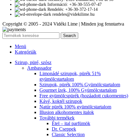
Információ: +36-30-555-07-47
Rendelés: +36-30-372-17-14
rendeles@videkilime.hu
Copyright © 2005 - 2024 Vidéki Lime | Minden jog fenntartva
Search
Menü
Kategóriák
Szirup, püré, szósz
Ambassador
Limonádé szirupok, pürék 51%
gyümölcstartalom
Szirupok, pürék 100% Gyümölcstartalom
Gourmet ízek, 100% Gyümölcstartalom
Free gyümölcspürék (hozáadott cukormentes)
Kávé, koktél szirupok
Natúr pürék 100% gyümölcstartalom
Illusion alkohomentes italok
További termékek
Étel – ital parfümök
Dr. Cseppek
Classic Selection