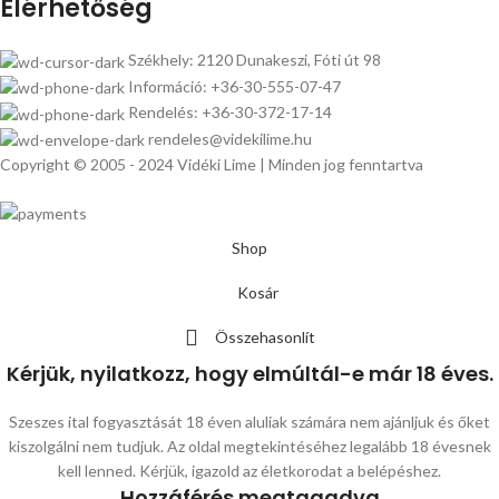
Elérhetőség
Székhely: 2120 Dunakeszi, Fóti út 98
Információ: +36-30-555-07-47
Rendelés: +36-30-372-17-14
rendeles@videkilime.hu
Copyright © 2005 - 2024 Vidéki Lime | Minden jog fenntartva
Shop
Kosár
Összehasonlít
Kérjük, nyilatkozz, hogy elmúltál-e már 18 éves.
Szeszes ital fogyasztását 18 éven aluliak számára nem ajánljuk és őket
kiszolgálni nem tudjuk. Az oldal megtekintéséhez legalább 18 évesnek
kell lenned. Kérjük, igazold az életkorodat a belépéshez.
Hozzáférés megtagadva