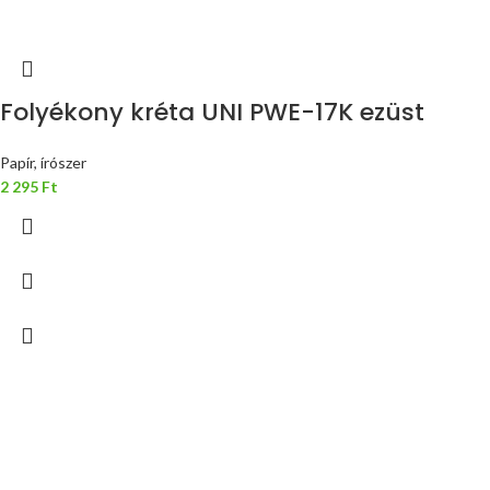
Folyékony kréta UNI PWE-17K ezüst
Papír, írószer
2 295
Ft