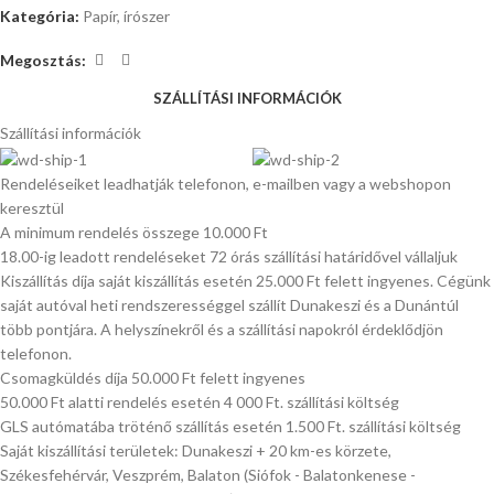
Kategória:
Papír, írószer
Megosztás:
SZÁLLÍTÁSI INFORMÁCIÓK
Szállítási információk
Rendeléseiket leadhatják telefonon, e-mailben vagy a webshopon
keresztül
A minimum rendelés összege 10.000 Ft
18.00-ig leadott rendeléseket 72 órás szállítási határidővel vállaljuk
Kiszállítás díja saját kiszállítás esetén 25.000 Ft felett ingyenes. Cégünk
saját autóval heti rendszerességgel szállít Dunakeszi és a Dunántúl
több pontjára. A helyszínekről és a szállítási napokról érdeklődjön
telefonon.
Csomagküldés díja 50.000 Ft felett ingyenes
50.000 Ft alatti rendelés esetén 4 000 Ft. szállítási költség
GLS autómatába tröténő szállítás esetén 1.500 Ft. szállítási költség
Saját kiszállítási területek: Dunakeszi + 20 km-es körzete,
Székesfehérvár, Veszprém, Balaton (Siófok - Balatonkenese -