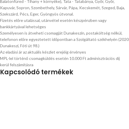
Balatonfüred - Tihany + környéke), Tata - Tatabánya, Győr, Győr,
Kapuvár, Sopron, Szombethely, Sárvár, Pápa, Kecskemét, Szeged, Baja,
Szekszárd, Pécs, Eger, Gyöngyös útvonal.
Fizetés előre utalással, utánvétel esetén készpénzben vagy
bankkártyával lehetséges
Személyesen is átveheti csomagját Dunakeszin, postaköltség nélkül,
telefonon előre egyeztetett időpontban a Szolgáltató székhelyén (2020
Dunakeszi, Fóti út 98.)
Az eladási ár az aktuális készlet erejéig érvényes
MPL-lel történő csomagküldés esetén 10.000 Ft adminisztrációs díj
kerül felszámításra
Kapcsolódó termékek