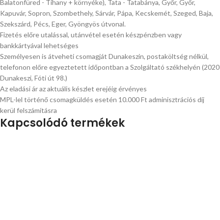
Balatonfüred - Tihany + környéke), Tata - Tatabánya, Győr, Győr,
Kapuvár, Sopron, Szombethely, Sárvár, Pápa, Kecskemét, Szeged, Baja,
Szekszárd, Pécs, Eger, Gyöngyös útvonal.
Fizetés előre utalással, utánvétel esetén készpénzben vagy
bankkártyával lehetséges
Személyesen is átveheti csomagját Dunakeszin, postaköltség nélkül,
telefonon előre egyeztetett időpontban a Szolgáltató székhelyén (2020
Dunakeszi, Fóti út 98.)
Az eladási ár az aktuális készlet erejéig érvényes
MPL-lel történő csomagküldés esetén 10.000 Ft adminisztrációs díj
kerül felszámításra
Kapcsolódó termékek