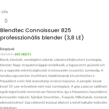
-18%
Blendtec Connoissuer 825
professzionális blender (3,8 LE)
Bárgépek
645 000
Ft
783 590
Ft
Bárok, kávézók, vendéglátó üzletek számára kifejlesztett turmixgép,
blender. Nagy strapabírósággal rendelkezik, a fagyasztott gyümölcsöt
és a nagyobb méretű jégkockát is könnyedén összetöri, turmixolja. A
tartálya egyszerűen tisztítható, kialakításának köszönhetően a
folyadékot a kés felé áramoltatja örvényt képezve. A pengék, kések
közel 10-szer erősebbek mint más turmixgépé. A gép a piacon található
egyik legerősebb motorral van felszerelve, így a folyamatos használatot
könnyedén teljesíti. Ajánljuk Smoothies , Frappék, Milkshakek, turmixok
elkészítéséhez! Zajcsökkentő búrával ellátott a minél halkabb működés
érdekében.