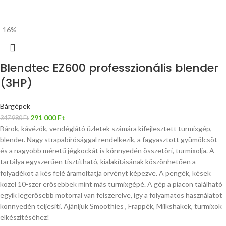
-16%
Blendtec EZ600 professzionális blender
(3HP)
Bárgépek
291 000
Ft
347 980
Ft
Bárok, kávézók, vendéglátó üzletek számára kifejlesztett turmixgép,
blender. Nagy strapabírósággal rendelkezik, a fagyasztott gyümölcsöt
és a nagyobb méretű jégkockát is könnyedén összetöri, turmixolja. A
tartálya egyszerűen tisztítható, kialakításának köszönhetően a
folyadékot a kés felé áramoltatja örvényt képezve. A pengék, kések
közel 10-szer erősebbek mint más turmixgépé. A gép a piacon található
egyik legerősebb motorral van felszerelve, így a folyamatos használatot
könnyedén teljesíti. Ajánljuk Smoothies , Frappék, Milkshakek, turmixok
elkészítéséhez!