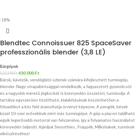
-18%
Blendtec Connoissuer 825 SpaceSaver
professzionális blender (3,8 LE)
Bárgépek
430 000
Ft
523 240
Ft
Bárok, kávézók, vendéglátó üzletek számára kifejlesztett turmixgép,
blender. Nagy strapabírósággal rendelkezik, a fagyasztott gyümölcsöt
és a nagyobb méretű jégkockát is könnyedén összetöri, turmixolja. A
tartálya egyszerűen tisztítható, kialakításának köszönhetően a
folyadékot a kés felé áramoltatja örvényt képezve. A pengék, kések
közel 10-szer erősebbek mint más turmixgépé. A gép a piacon található
egyik legerősebb motorral van felszerelve, így a folyamatos használatot
könnyedén teljesíti. Ajánljuk Smoothies , Frappék, Milkshakek, turmixok
elkészítéséhez!