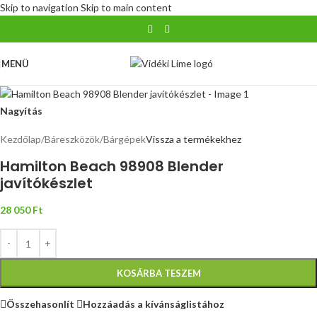
Skip to navigation
Skip to main content
MENÜ
Nagyítás
Kezdőlap
/
Báreszközök
/
Bárgépek
Vissza a termékekhez
Hamilton Beach 98908 Blender
javítókészlet
28 050
Ft
KOSÁRBA TESZEM
Összehasonlít
Hozzáadás a kívánságlistához