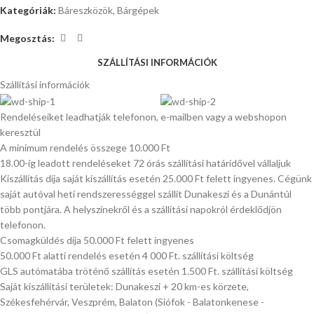
Kategóriák:
Báreszközök
,
Bárgépek
Megosztás:
SZÁLLÍTÁSI INFORMÁCIÓK
Szállítási információk
Rendeléseiket leadhatják telefonon, e-mailben vagy a webshopon
keresztül
A minimum rendelés összege 10.000 Ft
18.00-ig leadott rendeléseket 72 órás szállítási határidővel vállaljuk
Kiszállítás díja saját kiszállítás esetén 25.000 Ft felett ingyenes. Cégünk
saját autóval heti rendszerességgel szállít Dunakeszi és a Dunántúl
több pontjára. A helyszínekről és a szállítási napokról érdeklődjön
telefonon.
Csomagküldés díja 50.000 Ft felett ingyenes
50.000 Ft alatti rendelés esetén 4 000 Ft. szállítási költség
GLS autómatába tröténő szállítás esetén 1.500 Ft. szállítási költség
Saját kiszállítási területek: Dunakeszi + 20 km-es körzete,
Székesfehérvár, Veszprém, Balaton (Siófok - Balatonkenese -