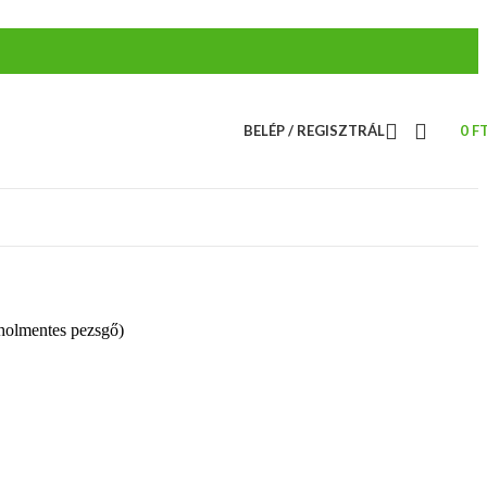
BELÉP / REGISZTRÁL
0
F
oholmentes pezsgő)