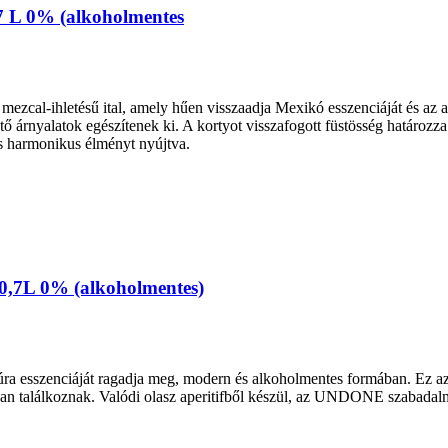
7 L 0% (alkoholmentes
ihletésű ital, amely hűen visszaadja Mexikó esszenciáját és az agávé 
ő árnyalatok egészítenek ki. A kortyot visszafogott füstösség határozz
s harmonikus élményt nyújtva.
o 0,7L 0% (alkoholmentes)
túra esszenciáját ragadja meg, modern és alkoholmentes formában. Ez az it
ban találkoznak. Valódi olasz aperitifből készül, az UNDONE szabadalm