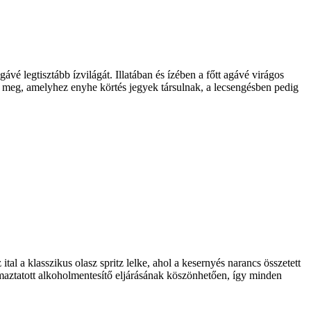
legtisztább ízvilágát. Illatában és ízében a főtt agávé virágos
a meg, amelyhez enyhe körtés jegyek társulnak, a lecsengésben pedig
al a klasszikus olasz spritz lelke, ahol a kesernyés narancs összetett
aztatott alkoholmentesítő eljárásának köszönhetően, így minden