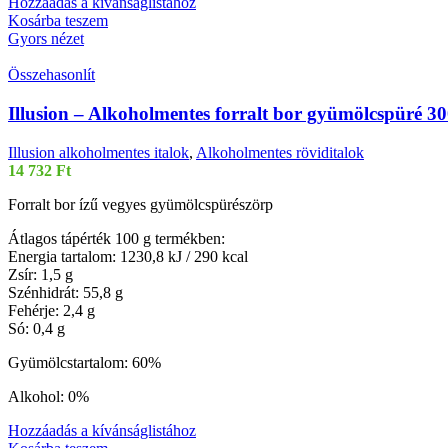
Hozzáadás a kívánságlistához
Kosárba teszem
Gyors nézet
Összehasonlít
Illusion – Alkoholmentes forralt bor gyümölcspüré 30
Illusion alkoholmentes italok
,
Alkoholmentes röviditalok
14 732
Ft
Forralt bor ízű vegyes gyümölcspürészörp
Átlagos tápérték 100 g termékben:
Energia tartalom: 1230,8 kJ / 290 kcal
Zsír: 1,5 g
Szénhidrát: 55,8 g
Fehérje: 2,4 g
Só: 0,4 g
Gyümölcstartalom: 60%
Alkohol: 0%
Hozzáadás a kívánságlistához