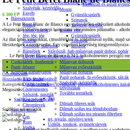
Papír poharak, fa evőeszközök, tálcák
Liofilizált és aszalt gyüm
Szalvéták, kéztörlők
Monin
Egyéb
6 300
Ft
Gyümölcspürék
Báreszközök
Szirupok
A Le Petit Beret Blanc de Blancs egy gyönyörűen elkészített alkoho
Szószok, frappék
Shaker
eleganciáját idézi és ünnepi hangulatot visz minden pillanatba – alkoh
Routin 1883
Kiöntő dugók
Gyümölcspürék
Jég, jég, jég
Az illat fehér virágokkal, citrusfélékkel és zöldalmával nyílik, majd
Szirupok
Szűrők
illeszkednek a szerkezetbe. Egy csipetnyi keserűség kiegyensúlyozza a
szószok
Szifonok, patronok
Szívószál, hab-műanyag-papír doboz, pohár
Bárgépek
Le Petit Beret Blanc de Blancs 0,74 L (alkoholmentes pezsgő) m
Habdobozok
Egyéb báreszközök
Műanyag dobozok
Csokoládék, bonbonok
Műanyag evőeszközök
Papír, írószer
Műanyag poharak
Konyhai alapanyagok
Összehasonlít
Papír poharak, fa evőeszközök, tálcák
Rizs, tészta
Hozzáadás a kívánságlistához
Szalvéták, kéztörlők
Olajok, ecetek
Kategóriák:
Alkoholmentes röviditalok
,
Illusion alkoholmentes italo
szívószálak
Gluténmentes
Megosztás:
További termékek
Szószok, paszták
Tea
Szállítási információk
Konzervek
Dilmah filteres teák
Citromlevek
Dilmah szálas tea fémdobozban
Szállítási információk
Szeszes italok
Dilmah szálas tea piramis filterben
Gin
tej, tejszín, növényi tejek
Rum
Üdítők, tonikok, gyümölcslevek
Vodka
Rendeléseiket leadhatják telefonon, e-mailben vagy a webshopo