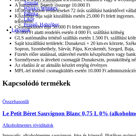
Tequila
A minimum rendelés összege 10.000 Ft
Search
Whisky, Whiskey
18.00-ig leadott rendeléseket 72 órás szállítási határidővel válla
Pálinka
Kiszállítás díja saját kiszállítás esetén 25.000 Ft felett ingyen
Likőr
telefonon.
Pezsgő, Habzóbor
Csomagküldés díja 50.000 Ft felett ingyenes
Lekvárok
50.000 Ft alatti rendelés esetén 4 000 Ft. szállítási költség
GLS autómatába tröténő szállítás esetén 1.500 Ft. szállítási költ
Saját kiszállítási területek: Dunakeszi + 20 km-es körzete, Sz
Sopron, Szombethely, Sárvár, Pápa, Kecskemét, Szeged, Baja, 
Fizetés előre utalással, utánvétel esetén készpénzben vagy bank
Személyesen is átveheti csomagját Dunakeszin, postaköltség nél
Az eladási ár az aktuális készlet erejéig érvényes
MPL-lel történő csomagküldés esetén 10.000 Ft adminisztrációs 
Kapcsolódó termékek
Összehasonlít
Le Petit Béret Sauvignon Blanc 0,75 L 0% (alkoholme
Alkoholmentes röviditalok
Innovatív, alkoholmentes sauvignon, friss és könnyű. Illatában gyönyö