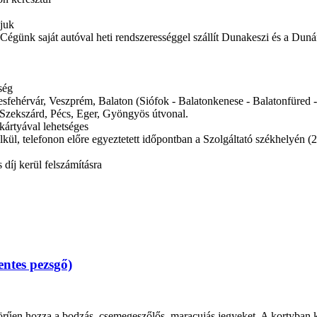
ljuk
es. Cégünk saját autóval heti rendszerességgel szállít Dunakeszi és a Dun
ség
ékesfehérvár, Veszprém, Balaton (Siófok - Balatonkenese - Balatonfüred
Szekszárd, Pécs, Eger, Gyöngyös útvonal.
kártyával lehetséges
kül, telefonon előre egyeztetett időpontban a Szolgáltató székhelyén (
díj kerül felszámításra
ntes pezsgő)
rűen hozza a bodzás, csemegeszőlős, maracujás jegyeket. A kortyban kij