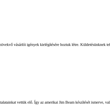
vekvő vásárlói igények kielégítésére hoztuk létre. Küldetésünknek tek
latainkat vettük elő. Így az amerikai Jim Beam készítését ismerve, val