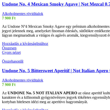
Undone No. 4 Mexican Smoky Agave | Not Mezcal 0,
Alkoholmentes röviditalok
7 900
Ft
Az Undone Nº4 Mexican Smoky Agave egy prémium alkoholmentes mezcal-
jegyei jelennek meg, amelyeket finoman édeskés, sütőtökre emlékeztet
lágyan megmaradnak a virágos és agávés aromák, kiegyensúlyozott é
Hozzáadás a kívánságlistához
Összesen
Gyors nézet
Összehasonlít
Undone No. 5 Bittersweet Aperitif | Not Italian Aper
Alkoholmentes röviditalok
7 900
Ft
Az
UNDONE No. 5 NOT ITALIAN APERO
az olasz aperitif kul
karaktere és a kifinomult gyógynövényes jegyek tökéletes egyensúly
kortyban hitelesen idézi meg az aperitivo hagyományát.