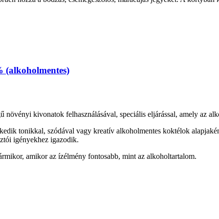
 (alkoholmentes)
i kivonatok felhasználásával, speciális eljárással, amely az alkohol el
eszkedik tonikkal, szódával vagy kreatív alkoholmentes koktélok alapjakén
ztói igényekhez igazodik.
bármikor, amikor az ízélmény fontosabb, mint az alkoholtartalom.