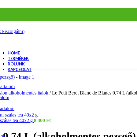
 kiszolgálni)
HOME
TERMÉKEK
RÓLUNK
KAPCSOLAT
artalom
usion alkoholmentes italok
/
Le Petit Beret Blanc de Blancs 0,74 L (alk
talom
artalom
szálas tea 40x2 g
8 400
Ft
s 0,74 L (alkoholmentes pezsgő)
lok