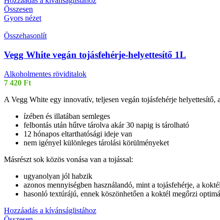
Hozzáadás a kívánságlistához
Összesen
Gyors nézet
Összehasonlít
Vegg White vegán tojásfehérje-helyettesítő 1L
Alkoholmentes röviditalok
7 420
Ft
A Vegg White egy innovatív, teljesen vegán tojásfehérje helyettesítő, a
ízében és illatában semleges
felbontás után hűtve tárolva akár 30 napig is tárolható
12 hónapos eltarthatósági ideje van
nem igényel különleges tárolási körülményeket
Másrészt sok közös vonása van a tojással:
ugyanolyan jól habzik
azonos mennyiségben használandó, mint a tojásfehérje, a koktél 
hasonló textúrájú, ennek köszönhetően a koktél megőrzi optimál
Hozzáadás a kívánságlistához
Összesen