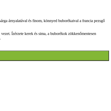
rga árnyalatával és finom, könnyed buborékaival a francia pezsgő
ába vezet. Ízérzete kerek és sima, a buborékok zökkenőmentesen
.