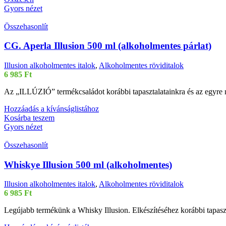
Gyors nézet
Összehasonlít
CG. Aperla Illusion 500 ml (alkoholmentes párlat)
Illusion alkoholmentes italok
,
Alkoholmentes röviditalok
6 985
Ft
Az „ILLÚZIÓ” termékcsaládot korábbi tapasztalatainkra és az egyre nö
Hozzáadás a kívánságlistához
Kosárba teszem
Gyors nézet
Összehasonlít
Whiskye Illusion 500 ml (alkoholmentes)
Illusion alkoholmentes italok
,
Alkoholmentes röviditalok
6 985
Ft
Legújabb termékünk a Whisky Illusion. Elkészítéséhez korábbi tapaszta