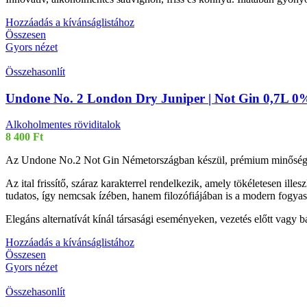
Hozzáadás a kívánságlistához
Összesen
Gyors nézet
Összehasonlít
Undone No. 2 London Dry Juniper | Not Gin 0,7L 0%
Alkoholmentes röviditalok
8 400
Ft
Az Undone No.2 Not Gin Németországban készül, prémium minőségű növény
Az ital frissítő, száraz karakterrel rendelkezik, amely tökéletesen ill
tudatos, így nemcsak ízében, hanem filozófiájában is a modern fogyas
Elegáns alternatívát kínál társasági eseményeken, vezetés előtt vagy 
Hozzáadás a kívánságlistához
Összesen
Gyors nézet
Összehasonlít