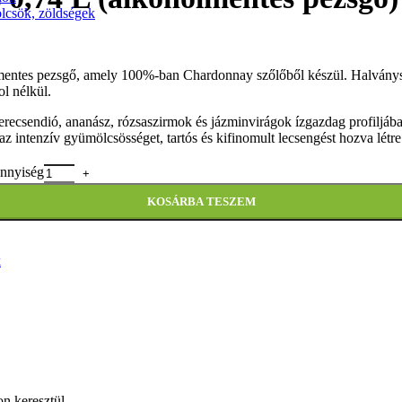
ölcsök, zöldségek
lmentes pezsgő, amely 100%-ban Chardonnay szőlőből készül. Halványsá
ol nélkül.
 szerecsendió, ananász, rózsaszirmok és jázminvirágok ízgazdag profilj
z intenzív gyümölcsösséget, tartós és kifinomult lecsengést hozva létre
ennyiség
KOSÁRBA TESZEM
k
n keresztül