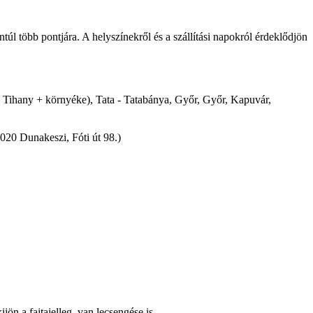
ántúl több pontjára. A helyszínekről és a szállítási napokról érdeklődjön
 - Tihany + környéke), Tata - Tatabánya, Győr, Győr, Kapuvár,
2020 Dunakeszi, Fóti út 98.)
ön a fajtajelleg, van lecsengése is.