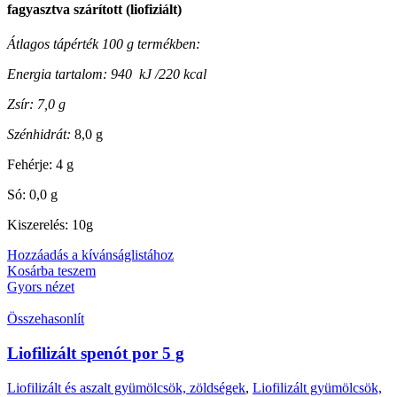
fagyasztva szárított (liofiziált)
Átlagos tápérték 100 g termékben:
Energia tartalom: 940 kJ /220 kcal
Zsír: 7,0 g
Szénhidrát:
8,0 g
Fehérje: 4 g
Só: 0,0 g
Kiszerelés: 10g
Hozzáadás a kívánságlistához
Kosárba teszem
Gyors nézet
Összehasonlít
Liofilizált spenót por 5 g
Liofilizált és aszalt gyümölcsök, zöldségek
,
Liofilizált gyümölcsök,