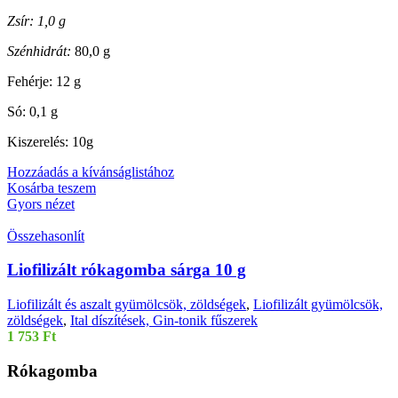
Zsír: 1,0 g
Szénhidrát:
80,0 g
Fehérje: 12 g
Só: 0,1 g
Kiszerelés: 10g
Hozzáadás a kívánságlistához
Kosárba teszem
Gyors nézet
Összehasonlít
Liofilizált rókagomba sárga 10 g
Liofilizált és aszalt gyümölcsök, zöldségek
,
Liofilizált gyümölcsök,
zöldségek
,
Ital díszítések, Gin-tonik fűszerek
1 753
Ft
Rókagomba