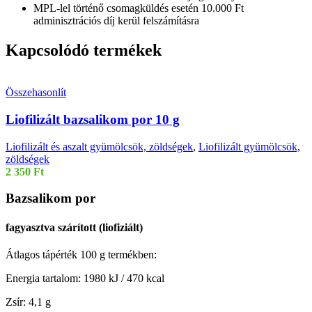
MPL-lel történő csomagküldés esetén 10.000 Ft
adminisztrációs díj kerül felszámításra
Kapcsolódó termékek
Összehasonlít
Liofilizált bazsalikom por 10 g
Liofilizált és aszalt gyümölcsök, zöldségek
,
Liofilizált gyümölcsök,
zöldségek
2 350
Ft
Bazsalikom por
fagyasztva szárított (liofiziált)
Átlagos tápérték 100 g termékben:
Energia tartalom: 1980 kJ / 470 kcal
Zsír: 4,1 g