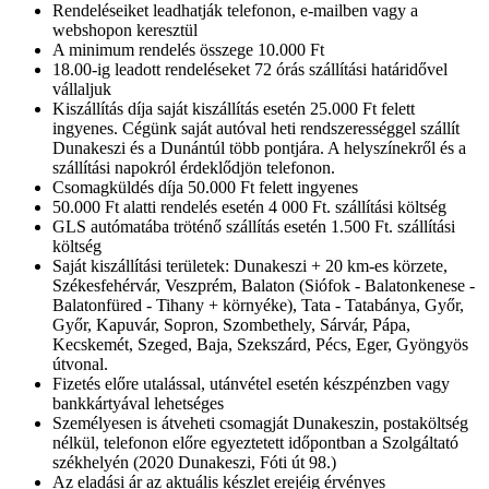
Rendeléseiket leadhatják telefonon, e-mailben vagy a
webshopon keresztül
A minimum rendelés összege 10.000 Ft
18.00-ig leadott rendeléseket 72 órás szállítási határidővel
vállaljuk
Kiszállítás díja saját kiszállítás esetén 25.000 Ft felett
ingyenes. Cégünk saját autóval heti rendszerességgel szállít
Dunakeszi és a Dunántúl több pontjára. A helyszínekről és a
szállítási napokról érdeklődjön telefonon.
Csomagküldés díja 50.000 Ft felett ingyenes
50.000 Ft alatti rendelés esetén 4 000 Ft. szállítási költség
GLS autómatába tröténő szállítás esetén 1.500 Ft. szállítási
költség
Saját kiszállítási területek: Dunakeszi + 20 km-es körzete,
Székesfehérvár, Veszprém, Balaton (Siófok - Balatonkenese -
Balatonfüred - Tihany + környéke), Tata - Tatabánya, Győr,
Győr, Kapuvár, Sopron, Szombethely, Sárvár, Pápa,
Kecskemét, Szeged, Baja, Szekszárd, Pécs, Eger, Gyöngyös
útvonal.
Fizetés előre utalással, utánvétel esetén készpénzben vagy
bankkártyával lehetséges
Személyesen is átveheti csomagját Dunakeszin, postaköltség
nélkül, telefonon előre egyeztetett időpontban a Szolgáltató
székhelyén (2020 Dunakeszi, Fóti út 98.)
Az eladási ár az aktuális készlet erejéig érvényes