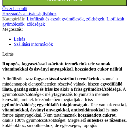
Összehasonlít
Hozzáadás a kívánságlistához
Kategóriák:
Liofilizált és aszalt gyümölcsök, zöldségek
,
Liofilizált
gyümölcsök, zöldségek
Megosztás:
Leírás
Szállítási információk
Leírás
Ropogós, fagyasztással szárított termékeink tele vannak
vitaminokkal és ásványi anyagokkal, hozzáadott cukor nélkül
A liofilizált, azaz
fagyasztással szárított termékeink
azonnal a
mindennapok elengedhetetlen részeivé válnak, hiszen
egyedülálló
illata, gazdag színe és friss íze akár a friss gyümölcsé/zöldségé.
A
gyümölcsök/zöldségek mélyfagyasztás folyamatán mennek
keresztül, aminek köszönhetően megtartják a
friss
gyümölcs/zöldség egyedülálló tulajdonságait.
Tele vannak
rosttal,
vitaminokkal, ásványi anyagokkal, antioxidánsokkal
és más
fontos tápanyagokkal. Nem tartalmaznak
hozzáaadott,cukrot,
csakis 100% gyümölcsöt/zöldséget. Megfelelő
sütéshez és főzéshez,
koktélokhoz, smoothiekhoz, de egészséges, ropogós