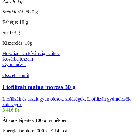
Zsír: 8,0 g
Szénhidrát:
58,0 g
Fehérje: 18 g
Só: 0,3 g
Kiszerelés: 10g
Hozzáadás a kívánságlistához
Kosárba teszem
Gyors nézet
Összehasonlít
Liofilizált málna morzsa 30 g
Liofilizált és aszalt gyümölcsök, zöldségek
,
Liofilizált gyümölcsök,
zöldségek
3 416
Ft
Átlagos tápérték 100 g termékben:
Energia tartalom: 900 kJ /214 kcal