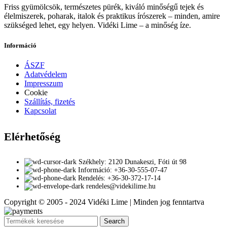
Friss gyümölcsök, természetes pürék, kiváló minőségű tejek és
élelmiszerek, poharak, italok és praktikus írószerek – minden, amire
szükséged lehet, egy helyen. Vidéki Lime – a minőség íze.
Információ
ÁSZF
Adatvédelem
Impresszum
Cookie
Szállítás, fizetés
Kapcsolat
Elérhetőség
Székhely: 2120 Dunakeszi, Fóti út 98
Információ: +36-30-555-07-47
Rendelés: +36-30-372-17-14
rendeles@videkilime.hu
Copyright © 2005 - 2024 Vidéki Lime | Minden jog fenntartva
Search