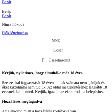
Bezár
Belép
Bezár
Nincs fiókod?
Fiók létrehozása
Shop
Kosár
Összehasonlít
Kérjük, nyilatkozz, hogy elmúltál-e már 18 éves.
Szeszes ital fogyasztását 18 éven aluliak számára nem ajánljuk és
őket kiszolgálni nem tudjuk. Az oldal megtekintéséhez legalább 18
évesnek kell lenned. Kérjük, igazold az életkorodat a belépéshez.
Hozzáférés megtagadva
Az életkorod miatt a hozzáférés korlátozva van.