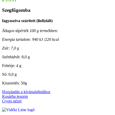
6 579
Ft
Szegfűgomba
fagyasztva szárított (liofiziált)
Átlagos tápérték 100 g termékben:
Energia tartalom: 940 kJ /220 kcal
Zsír: 7,0 g
Szénhidrát:
8,0 g
Fehérje: 4 g
Só: 0,0 g
Kiszerelés: 50g
Hozzáadás a kívánságlistához
Kosárba teszem
Gyors nézet