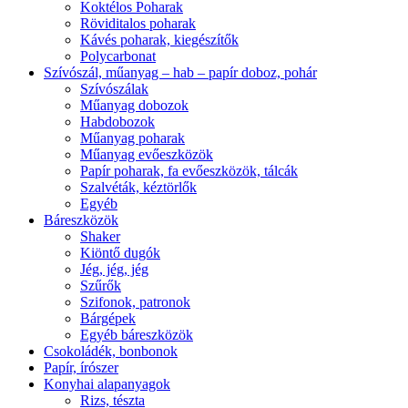
Koktélos Poharak
Röviditalos poharak
Kávés poharak, kiegészítők
Polycarbonat
Szívószál, műanyag – hab – papír doboz, pohár
Szívószálak
Műanyag dobozok
Habdobozok
Műanyag poharak
Műanyag evőeszközök
Papír poharak, fa evőeszközök, tálcák
Szalvéták, kéztörlők
Egyéb
Báreszközök
Shaker
Kiöntő dugók
Jég, jég, jég
Szűrők
Szifonok, patronok
Bárgépek
Egyéb báreszközök
Csokoládék, bonbonok
Papír, írószer
Konyhai alapanyagok
Rizs, tészta