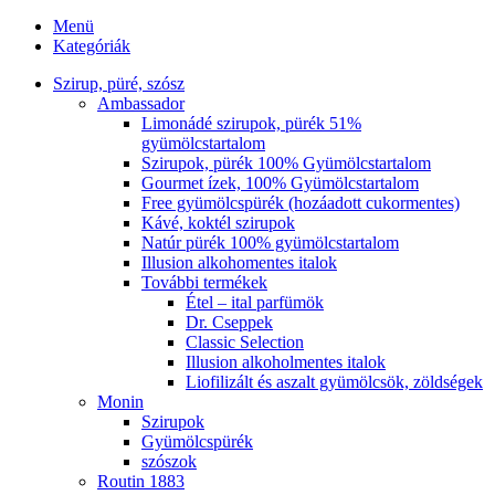
Menü
Kategóriák
Szirup, püré, szósz
Ambassador
Limonádé szirupok, pürék 51%
gyümölcstartalom
Szirupok, pürék 100% Gyümölcstartalom
Gourmet ízek, 100% Gyümölcstartalom
Free gyümölcspürék (hozáadott cukormentes)
Kávé, koktél szirupok
Natúr pürék 100% gyümölcstartalom
Illusion alkohomentes italok
További termékek
Étel – ital parfümök
Dr. Cseppek
Classic Selection
Illusion alkoholmentes italok
Liofilizált és aszalt gyümölcsök, zöldségek
Monin
Szirupok
Gyümölcspürék
szószok
Routin 1883