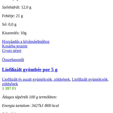
Szénhidrát:
12,0 g
Fehérje: 21 g
Só: 0,0 g
Kiszerelés: 10g
Hozzáadás a kívánságlistához
Kosárba teszem
Gyors nézet
Összehasonlít
Liofilizált gyömbér por 5 g
Liofilizált és aszalt gyümölcsök, zöldségek
,
Liofilizált gyümölcsök,
zöldségek
1 397
Ft
Átlagos tápérték 100 g termékben:
Energia tartalom: 3427kJ /800 kcal