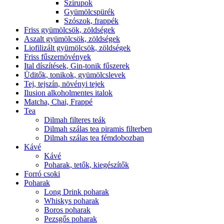
Szirupok
Gyümölcspürék
Szószok, frappék
Friss gyümölcsök, zöldségek
Aszalt gyümölcsök, zöldségek
Liofilizált gyümölcsök, zöldségek
Friss fűszernövények
Ital díszítések, Gin-tonik fűszerek
Üditők, tonikok, gyümölcslevek
Tej, tejszín, növényi tejek
Ilusion alkoholmentes italok
Matcha, Chai, Frappé
Tea
Dilmah filteres teák
Dilmah szálas tea piramis filterben
Dilmah szálas tea fémdobozban
Kávé
Kávé
Poharak, tetők, kiegészítők
Forró csoki
Poharak
Long Drink poharak
Whiskys poharak
Boros poharak
Pezsgős poharak