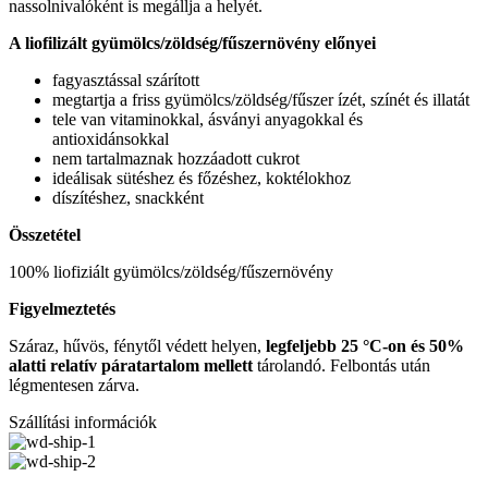
nassolnivalóként is megállja a helyét.
A liofilizált gyümölcs/zöldség/fűszernövény előnyei
fagyasztással szárított
megtartja a friss gyümölcs/zöldség/fűszer ízét, színét és illatát
tele van vitaminokkal, ásványi anyagokkal és
antioxidánsokkal
nem tartalmaznak hozzáadott cukrot
ideálisak sütéshez és főzéshez, koktélokhoz
díszítéshez, snackként
Összetétel
100% liofiziált gyümölcs/zöldség/fűszernövény
Figyelmeztetés
Száraz, hűvös, fénytől védett helyen,
legfeljebb 25 °C-on és 50%
alatti relatív páratartalom mellett
tárolandó. Felbontás után
légmentesen zárva.
Szállítási információk