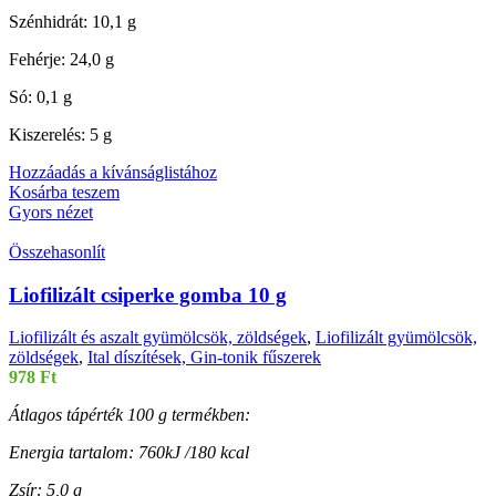
Szénhidrát: 10,1 g
Fehérje: 24,0 g
Só: 0,1 g
Kiszerelés: 5 g
Hozzáadás a kívánságlistához
Kosárba teszem
Gyors nézet
Összehasonlít
Liofilizált csiperke gomba 10 g
Liofilizált és aszalt gyümölcsök, zöldségek
,
Liofilizált gyümölcsök,
zöldségek
,
Ital díszítések, Gin-tonik fűszerek
978
Ft
Átlagos tápérték 100 g termékben:
Energia tartalom: 760kJ /180 kcal
Zsír: 5,0 g