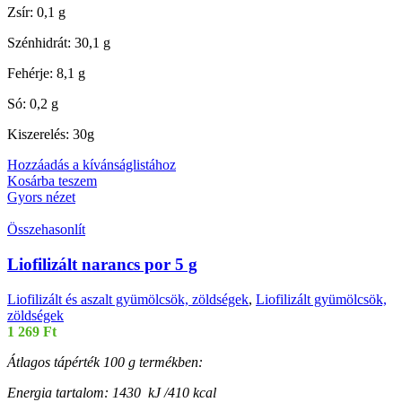
Zsír: 0,1 g
Szénhidrát: 30,1 g
Fehérje: 8,1 g
Só: 0,2 g
Kiszerelés: 30g
Hozzáadás a kívánságlistához
Kosárba teszem
Gyors nézet
Összehasonlít
Liofilizált narancs por 5 g
Liofilizált és aszalt gyümölcsök, zöldségek
,
Liofilizált gyümölcsök,
zöldségek
1 269
Ft
Átlagos tápérték 100 g termékben:
Energia tartalom: 1430 kJ /410 kcal