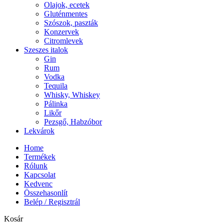
Olajok, ecetek
Gluténmentes
Szószok, paszták
Konzervek
Citromlevek
Szeszes italok
Gin
Rum
Vodka
Tequila
Whisky, Whiskey
Pálinka
Likőr
Pezsgő, Habzóbor
Lekvárok
Home
Termékek
Rólunk
Kapcsolat
Kedvenc
Összehasonlít
Belép / Regisztrál
Kosár