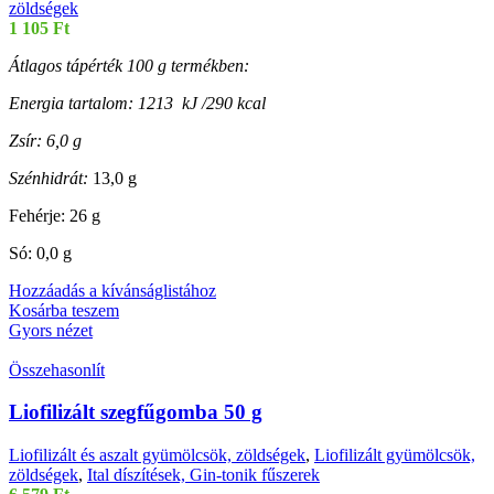
zöldségek
1 105
Ft
Átlagos tápérték 100 g termékben:
Energia tartalom: 1213 kJ /290 kcal
Zsír: 6,0 g
Szénhidrát:
13,0 g
Fehérje: 26 g
Só: 0,0 g
Hozzáadás a kívánságlistához
Kosárba teszem
Gyors nézet
Összehasonlít
Liofilizált szegfűgomba 50 g
Liofilizált és aszalt gyümölcsök, zöldségek
,
Liofilizált gyümölcsök,
zöldségek
,
Ital díszítések, Gin-tonik fűszerek