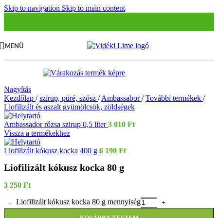
Skip to navigation
Skip to main content
MENÜ
Nagyítás
Kezdőlap
/
szirup, püré, szósz
/
Ambassabor
/
További termékek
/
Liofilizált és aszalt gyümölcsök, zöldségek
Ambassador rózsa szirup 0,5 liter
3 010
Ft
Vissza a termékekhez
Liofilizált kókusz kocka 400 g
6 190
Ft
Liofilizált kókusz kocka 80 g
3 250
Ft
Liofilizált kókusz kocka 80 g mennyiség
KOSÁRBA TESZEM