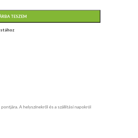
ÁRBA TESZEM
istához
pontjára. A helyszínekről és a szállítási napokról