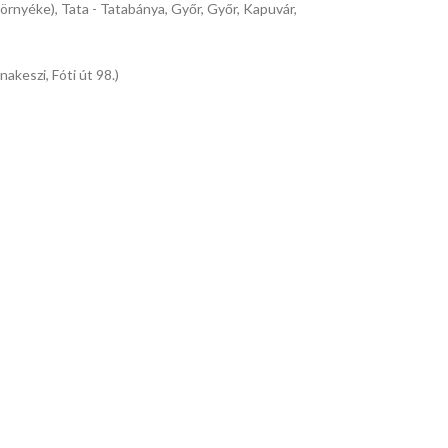
környéke), Tata - Tatabánya, Győr, Győr, Kapuvár,
keszi, Fóti út 98.)