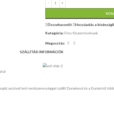
KOS
Összehasonlít
Hozzáadás a kívánságl
Kategória:
Friss fűszernövények
Megosztás:
SZÁLLÍTÁSI INFORMÁCIÓK
ztül
k saját autóval heti rendszerességgel szállít Dunakeszi és a Dunántúl több 