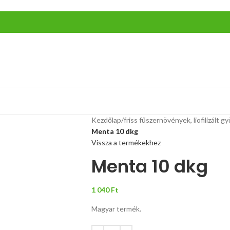
Kezdőlap
/
friss fűszernövények, liofilizált 
Menta 10 dkg
Vissza a termékekhez
Menta 10 dkg
1 040
Ft
Magyar termék.