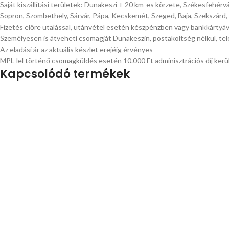
Saját kiszállítási területek: Dunakeszi + 20 km-es körzete, Székesfehérv
Sopron, Szombethely, Sárvár, Pápa, Kecskemét, Szeged, Baja, Szekszárd,
Fizetés előre utalással, utánvétel esetén készpénzben vagy bankkártyá
Személyesen is átveheti csomagját Dunakeszin, postaköltség nélkül, tel
Az eladási ár az aktuális készlet erejéig érvényes
MPL-lel történő csomagküldés esetén 10.000 Ft adminisztrációs díj kerül
Kapcsolódó termékek