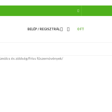
BELÉP / REGISZTRÁL
0
FT
gyümölcs és zöldség
/
Friss fűszernövények
/