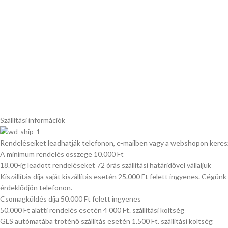
Szállítási információk
Rendeléseiket leadhatják telefonon, e-mailben vagy a webshopon keres
A minimum rendelés összege 10.000 Ft
18.00-ig leadott rendeléseket 72 órás szállítási határidővel vállaljuk
Kiszállítás díja saját kiszállítás esetén 25.000 Ft felett ingyenes. Cégün
érdeklődjön telefonon.
Csomagküldés díja 50.000 Ft felett ingyenes
50.000 Ft alatti rendelés esetén 4 000 Ft. szállítási költség
GLS autómatába tröténő szállítás esetén 1.500 Ft. szállítási költség