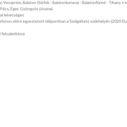
ár, Veszprém, Balaton (Siófok - Balatonkenese - Balatonfüred - Tihany + 
 Pécs, Eger, Gyöngyös útvonal.
val lehetséges
efonon előre egyeztetett időpontban a Szolgáltató székhelyén (2020 Duna
 felszámításra