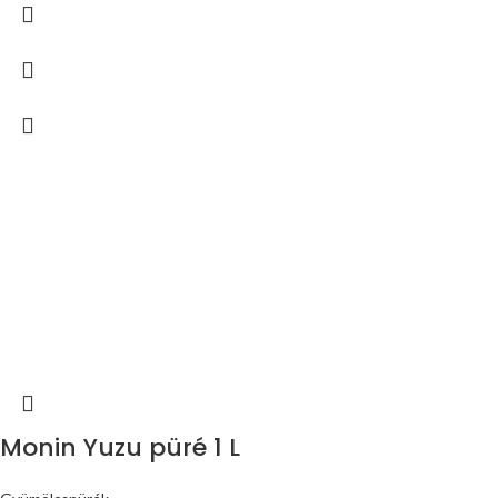
Monin Yuzu püré 1 L