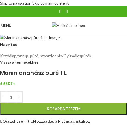
Skip to navigation
Skip to main content
MENÜ
Nagyítás
Kezdőlap
/
szirup, püré, szósz
/
Monin
/
Gyümölcspürék
Vissza a termékekhez
Monin ananász püré 1 L
6 650
Ft
KOSÁRBA TESZEM
Összehasonlít
Hozzáadás a kívánságlistához