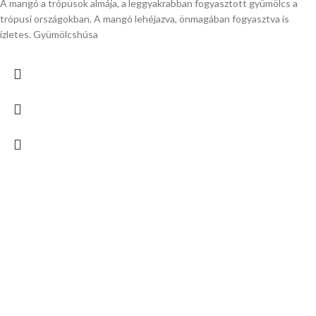
A mangó a trópusok almája, a leggyakrabban fogyasztott gyümölcs a
trópusi országokban. A mangó lehéjazva, önmagában fogyasztva is
ízletes. Gyümölcshúsa