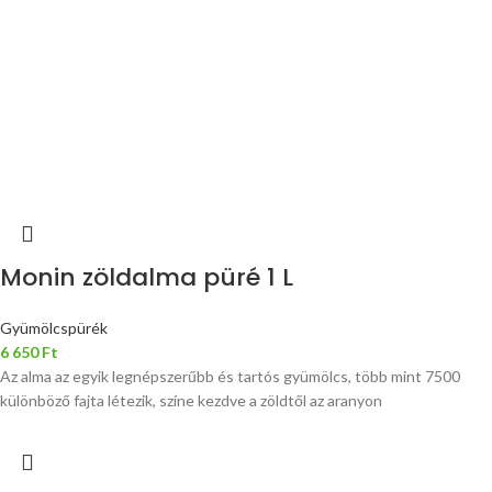
Monin zöldalma püré 1 L
Gyümölcspürék
6 650
Ft
Az alma az egyik legnépszerűbb és tartós gyümölcs, több mint 7500
különböző fajta létezik, színe kezdve a zöldtől az aranyon