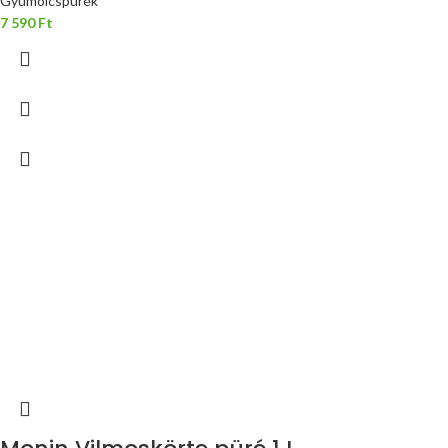
Gyümölcspürék
7 590
Ft