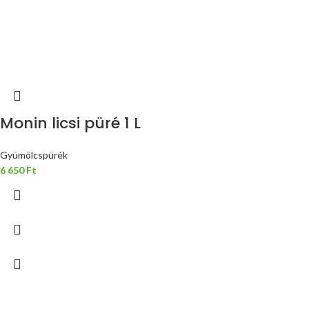
Monin licsi püré 1 L
Gyümölcspürék
6 650
Ft