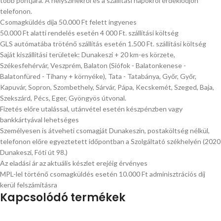
több pontjára. A helyszínekről és a szállítási napokról érdeklődjön
telefonon.
Csomagküldés díja 50.000 Ft felett ingyenes
50.000 Ft alatti rendelés esetén 4 000 Ft. szállítási költség
GLS autómatába tröténő szállítás esetén 1.500 Ft. szállítási költség
Saját kiszállítási területek: Dunakeszi + 20 km-es körzete,
Székesfehérvár, Veszprém, Balaton (Siófok - Balatonkenese -
Balatonfüred - Tihany + környéke), Tata - Tatabánya, Győr, Győr,
Kapuvár, Sopron, Szombethely, Sárvár, Pápa, Kecskemét, Szeged, Baja,
Szekszárd, Pécs, Eger, Gyöngyös útvonal.
Fizetés előre utalással, utánvétel esetén készpénzben vagy
bankkártyával lehetséges
Személyesen is átveheti csomagját Dunakeszin, postaköltség nélkül,
telefonon előre egyeztetett időpontban a Szolgáltató székhelyén (2020
Dunakeszi, Fóti út 98.)
Az eladási ár az aktuális készlet erejéig érvényes
MPL-lel történő csomagküldés esetén 10.000 Ft adminisztrációs díj
kerül felszámításra
Kapcsolódó termékek