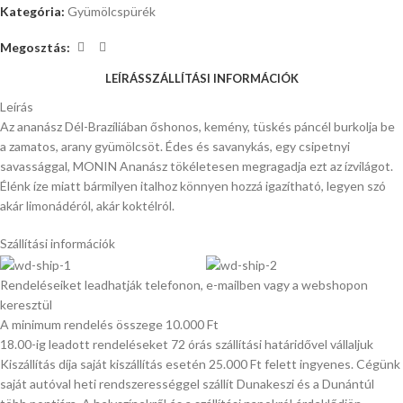
Kategória:
Gyümölcspürék
Megosztás:
LEÍRÁS
SZÁLLÍTÁSI INFORMÁCIÓK
Leírás
Az ananász Dél-Brazíliában őshonos, kemény, tüskés páncél burkolja be
a zamatos, arany gyümölcsöt. Édes és savanykás, egy csipetnyi
savassággal, MONIN Ananász tökéletesen megragadja ezt az ízvilágot.
Élénk íze miatt bármilyen italhoz könnyen hozzá igazítható, legyen szó
akár limonádéról, akár koktélról.
Szállítási információk
Rendeléseiket leadhatják telefonon, e-mailben vagy a webshopon
keresztül
A minimum rendelés összege 10.000 Ft
18.00-ig leadott rendeléseket 72 órás szállítási határidővel vállaljuk
Kiszállítás díja saját kiszállítás esetén 25.000 Ft felett ingyenes. Cégünk
saját autóval heti rendszerességgel szállít Dunakeszi és a Dunántúl