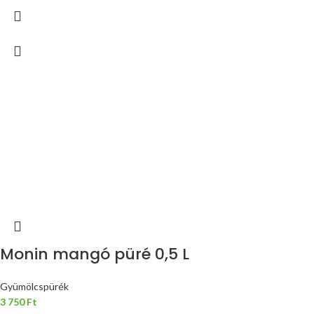
Monin mangó püré 0,5 L
Gyümölcspürék
3 750
Ft