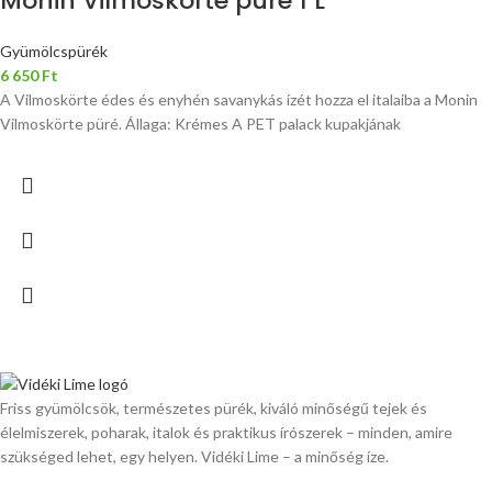
Monin Vilmoskörte püré 1 L
Gyümölcspürék
6 650
Ft
A Vilmoskörte édes és enyhén savanykás ízét hozza el italaiba a Monin
Vilmoskörte püré. Állaga: Krémes A PET palack kupakjának
Friss gyümölcsök, természetes pürék, kiváló minőségű tejek és
élelmiszerek, poharak, italok és praktikus írószerek – minden, amire
szükséged lehet, egy helyen. Vidéki Lime – a minőség íze.