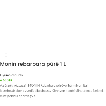
Monin rebarbara püré 1 L
Gyümölcspürék
6 650
Ft
Az érzéki rózsaszín MONIN Rebarbara pürével bármilyen ital
létrehozásakor egyedit alkothatsz. Könnyen kombinálható más ízekkel,
mint például eper vagy a