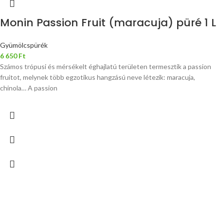
Monin Passion Fruit (maracuja) püré 1 L
Gyümölcspürék
6 650
Ft
Számos trópusi és mérsékelt éghajlatú területen termesztik a passion
fruitot, melynek több egzotikus hangzású neve létezik: maracuja,
chinola… A passion