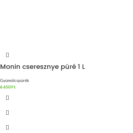
Monin cseresznye püré 1 L
Gyümölcspürék
6 650
Ft