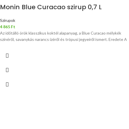
Monin Blue Curacao szirup 0,7 L
Szirupok
4 865
Ft
Az időtálló örök klasszikus koktél alapanyag, a Blue Curacao mélykék
színéről, savanykás narancs ízéről és trópusi jegyeiről ismert. Eredete A