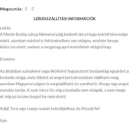
Megosztás:
LEÍRÁS
SZÁLLÍTÁSI INFORMÁCIÓK
Leírás
A Monin Bodza szirup Németország kedvelt íze a Hugo koktél híressége
miatt, azonban máshol is feltörekvőben van virágos, enyhén fanyar,
lédús íze miatt, melyet a rengeteg apró krémfehér virágtól kap.
Eredete
Az általában szörpként vagy likőrként fogyasztott bodzavirág egyaránt a
bodzafa virága, mely főként az angol kertvárosokban található meg,
azonban Magyarországon is megtalálható és szedhető. Ahogy egy angol
mondás tartja: A nyár nincs itt, míg a bodzafa nem virágzik, s nem megy
el, míg az összes bogyó be nem érett.
Adjál Te is egy csepp nyarat koktéljaidhoz, és frissülj fel!
Szín