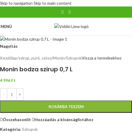
Skip to navigation
Skip to main content
MENÜ
Nagyítás
Kezdőlap
/
szirup, püré, szósz
/
Monin
/
Szirupok
Vissza a termékekhez
Monin bodza szirup 0,7 L
4 996
Ft
KOSÁRBA TESZEM
Összehasonlít
Hozzáadás a kívánságlistához
Kategória:
Szirupok