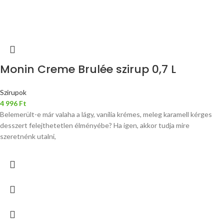
Monin Creme Brulée szirup 0,7 L
Szirupok
4 996
Ft
Belemerült-e már valaha a lágy, vanília krémes, meleg karamell kérges
desszert felejthetetlen élményébe? Ha igen, akkor tudja mire
szeretnénk utalni,