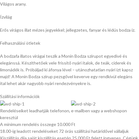
Világos arany.
Ízvilág
Erős virágos illat mézes jegyekkel; jellegzetes, fanyar és lédús bodza íz.
Felhasználási ötletek
A bodzafa illatos virágai teszik a Monin Bodza szirupot egyedivé és
elegánssá. Készíthetőek vele frissítő nyári italok, de teák, ciderek és
limonádék is. Próbáljad ki áfonya lével – utánozhatatlan nyári ízt kapsz
majd! A Monin Bodza szirup pezsgővel keverve egy rendkívül elegáns
ital lehet akár nagyobb nyári rendezvényekre is.
Szállítási információk
Rendeléseiket leadhatják telefonon, e-mailben vagy a webshopon
keresztül
A minimum rendelés összege 10.000 Ft
18.00-ig leadott rendeléseket 72 órás szállítási határidővel vállaljuk
Kiszállítás díja saját kiszállítás esetén 25.000 Ft felett ingyenes. Cégünk