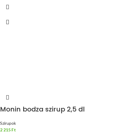
Monin bodza szirup 2,5 dl
Szirupok
2 215
Ft