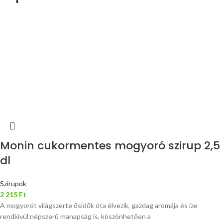
Monin cukormentes mogyoró szirup 2,5
dl
Szirupok
2 215
Ft
A mogyorót világszerte ősidők óta élvezik, gazdag aromája és íze
rendkívül népszerű manapság is, köszönhetően a