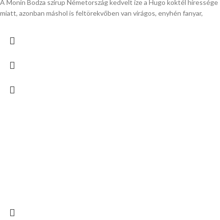
A Monin Bodza szirup Németország kedvelt íze a Hugo koktél híressége
miatt, azonban máshol is feltörekvőben van virágos, enyhén fanyar,