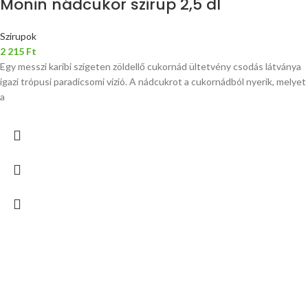
Monin nádcukor szirup 2,5 dl
Szirupok
2 215
Ft
Egy messzi karibi szigeten zöldellő cukornád ültetvény csodás látványa
igazi trópusi paradicsomi vízió. A nádcukrot a cukornádból nyerik, melyet
a