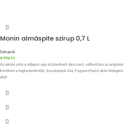
Monin almáspite szirup 0,7 L
Szirupok
4 996
Ft
Az almás pite a világon egy közkedvelt desszert, vélhetően az angolok
körében a legkedveltebb, évszázadok óta. Fogyasztható akár hidegen,
akár