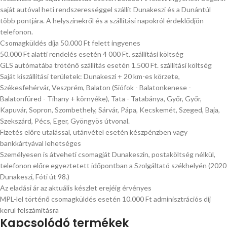
saját autóval heti rendszerességgel szállít Dunakeszi és a Dunántúl
több pontjára. A helyszínekről és a szállítási napokról érdeklődjön
telefonon.
Csomagküldés díja 50.000 Ft felett ingyenes
50.000 Ft alatti rendelés esetén 4 000 Ft. szállítási költség
GLS autómatába tröténő szállítás esetén 1.500 Ft. szállítási költség
Saját kiszállítási területek: Dunakeszi + 20 km-es körzete,
Székesfehérvár, Veszprém, Balaton (Siófok - Balatonkenese -
Balatonfüred - Tihany + környéke), Tata - Tatabánya, Győr, Győr,
Kapuvár, Sopron, Szombethely, Sárvár, Pápa, Kecskemét, Szeged, Baja,
Szekszárd, Pécs, Eger, Gyöngyös útvonal.
Fizetés előre utalással, utánvétel esetén készpénzben vagy
bankkártyával lehetséges
Személyesen is átveheti csomagját Dunakeszin, postaköltség nélkül,
telefonon előre egyeztetett időpontban a Szolgáltató székhelyén (2020
Dunakeszi, Fóti út 98.)
Az eladási ár az aktuális készlet erejéig érvényes
MPL-lel történő csomagküldés esetén 10.000 Ft adminisztrációs díj
kerül felszámításra
Kapcsolódó termékek