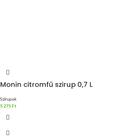
Monin citromfű szirup 0,7 L
Szirupok
5 275
Ft