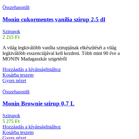
Összehasonlít
Monin cukormentes vanília szirup 2,5 dl
Szirupok
2 215
Ft
A világ legkiválóbb vanília szirupjának elkészítését a világ
legkiválóbb esszenciájával kell kezdeni. Több mint 90 éve a
MONIN Madagaszkár szigetéről
Hozzáadás a kívánságlistához
Kosárba teszem
Gyors nézet
Összehasonlít
Monin Brownie szirup 0,7 L
Szirupok
5 275
Ft
Hozzáadás a kívánságlistához
Kosárba teszem
Gyors nézet