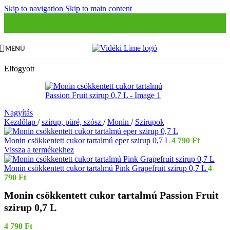
Skip to navigation
Skip to main content
MENÜ
Elfogyott
Nagyítás
Kezdőlap
/
szirup, püré, szósz
/
Monin
/
Szirupok
Monin csökkentett cukor tartalmú eper szirup 0,7 L
4 790
Ft
Vissza a termékekhez
Monin csökkentett cukor tartalmú Pink Grapefruit szirup 0,7 L
4
790
Ft
Monin csökkentett cukor tartalmú Passion Fruit
szirup 0,7 L
4 790
Ft