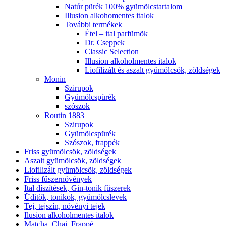
Natúr pürék 100% gyümölcstartalom
Illusion alkohomentes italok
További termékek
Étel – ital parfümök
Dr. Cseppek
Classic Selection
Illusion alkoholmentes italok
Liofilizált és aszalt gyümölcsök, zöldségek
Monin
Szirupok
Gyümölcspürék
szószok
Routin 1883
Szirupok
Gyümölcspürék
Szószok, frappék
Friss gyümölcsök, zöldségek
Aszalt gyümölcsök, zöldségek
Liofilizált gyümölcsök, zöldségek
Friss fűszernövények
Ital díszítések, Gin-tonik fűszerek
Üditők, tonikok, gyümölcslevek
Tej, tejszín, növényi tejek
Ilusion alkoholmentes italok
Matcha, Chai, Frappé