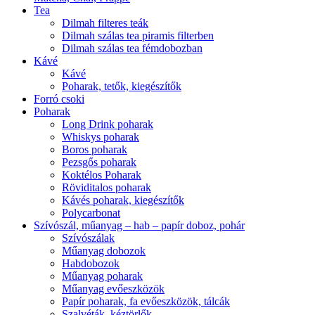
Tea
Dilmah filteres teák
Dilmah szálas tea piramis filterben
Dilmah szálas tea fémdobozban
Kávé
Kávé
Poharak, tetők, kiegészítők
Forró csoki
Poharak
Long Drink poharak
Whiskys poharak
Boros poharak
Pezsgős poharak
Koktélos Poharak
Röviditalos poharak
Kávés poharak, kiegészítők
Polycarbonat
Szívószál, műanyag – hab – papír doboz, pohár
Szívószálak
Műanyag dobozok
Habdobozok
Műanyag poharak
Műanyag evőeszközök
Papír poharak, fa evőeszközök, tálcák
Szalvéták, kéztörlők