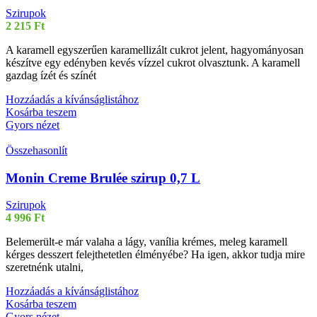
Szirupok
2 215
Ft
A karamell egyszerűen karamellizált cukrot jelent, hagyományosan
készítve egy edényben kevés vízzel cukrot olvasztunk. A karamell
gazdag ízét és színét
Hozzáadás a kívánságlistához
Kosárba teszem
Gyors nézet
Összehasonlít
Monin Creme Brulée szirup 0,7 L
Szirupok
4 996
Ft
Belemerült-e már valaha a lágy, vanília krémes, meleg karamell
kérges desszert felejthetetlen élményébe? Ha igen, akkor tudja mire
szeretnénk utalni,
Hozzáadás a kívánságlistához
Kosárba teszem
Gyors nézet