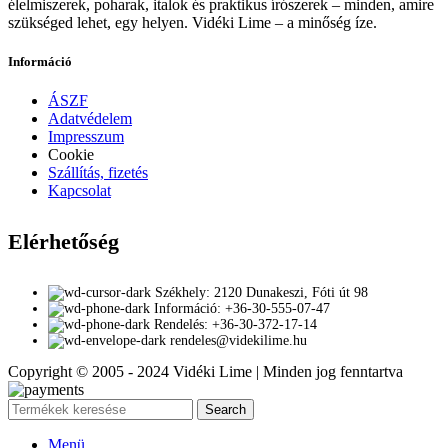
élelmiszerek, poharak, italok és praktikus írószerek – minden, amire
szükséged lehet, egy helyen. Vidéki Lime – a minőség íze.
Információ
ÁSZF
Adatvédelem
Impresszum
Cookie
Szállítás, fizetés
Kapcsolat
Elérhetőség
Székhely: 2120 Dunakeszi, Fóti út 98
Információ: +36-30-555-07-47
Rendelés: +36-30-372-17-14
rendeles@videkilime.hu
Copyright © 2005 - 2024 Vidéki Lime | Minden jog fenntartva
Search
Menü