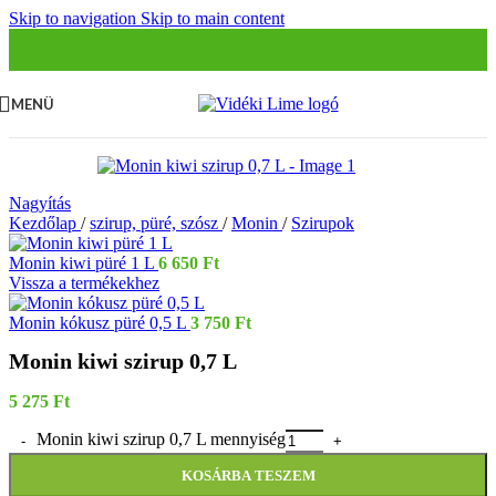
Skip to navigation
Skip to main content
MENÜ
Nagyítás
Kezdőlap
/
szirup, püré, szósz
/
Monin
/
Szirupok
Monin kiwi püré 1 L
6 650
Ft
Vissza a termékekhez
Monin kókusz püré 0,5 L
3 750
Ft
Monin kiwi szirup 0,7 L
5 275
Ft
Monin kiwi szirup 0,7 L mennyiség
KOSÁRBA TESZEM