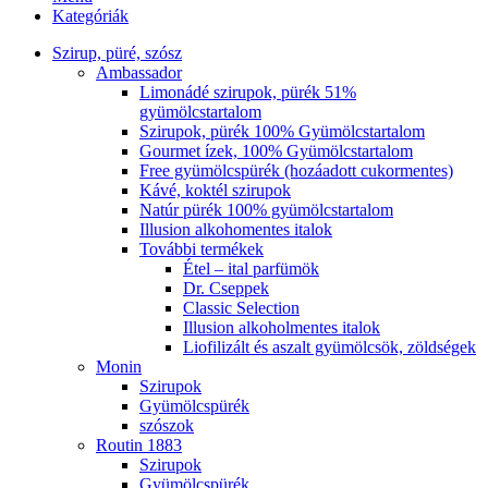
Kategóriák
Szirup, püré, szósz
Ambassador
Limonádé szirupok, pürék 51%
gyümölcstartalom
Szirupok, pürék 100% Gyümölcstartalom
Gourmet ízek, 100% Gyümölcstartalom
Free gyümölcspürék (hozáadott cukormentes)
Kávé, koktél szirupok
Natúr pürék 100% gyümölcstartalom
Illusion alkohomentes italok
További termékek
Étel – ital parfümök
Dr. Cseppek
Classic Selection
Illusion alkoholmentes italok
Liofilizált és aszalt gyümölcsök, zöldségek
Monin
Szirupok
Gyümölcspürék
szószok
Routin 1883
Szirupok
Gyümölcspürék