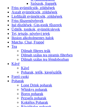
Szószok, frappék
Friss gyümölcsök, zöldségek
Aszalt gyümölcsök, zöldségek
Liofilizált gyümölcsök, zöldségek
Friss fűszernövények
Ital díszítések, Gin-tonik fűszerek
Üditők, tonikok, gyümölcslevek
Tej, tejszín, növényi tejek
Ilusion alkoholmentes italok
Matcha, Chai, Frappé
Tea
Dilmah filteres teák
Dilmah szálas tea piramis filterben
Dilmah szálas tea fémdobozban
Kávé
Kávé
Poharak, tetők, kiegészítők
Forró csoki
Poharak
Long Drink poharak
Whiskys poharak
Boros poharak
Pezsgős poharak
Koktélos Poharak
Röviditalos poharak