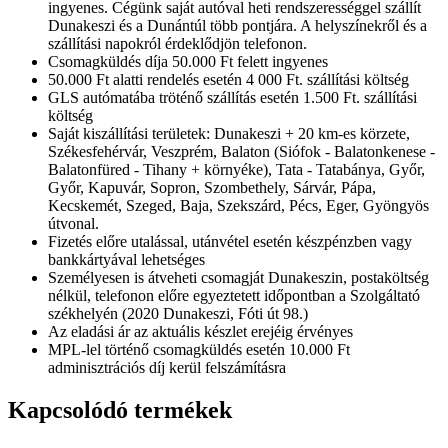
ingyenes. Cégünk saját autóval heti rendszerességgel szállít
Dunakeszi és a Dunántúl több pontjára. A helyszínekről és a
szállítási napokról érdeklődjön telefonon.
Csomagküldés díja 50.000 Ft felett ingyenes
50.000 Ft alatti rendelés esetén 4 000 Ft. szállítási költség
GLS autómatába tröténő szállítás esetén 1.500 Ft. szállítási
költség
Saját kiszállítási területek: Dunakeszi + 20 km-es körzete,
Székesfehérvár, Veszprém, Balaton (Siófok - Balatonkenese -
Balatonfüred - Tihany + környéke), Tata - Tatabánya, Győr,
Győr, Kapuvár, Sopron, Szombethely, Sárvár, Pápa,
Kecskemét, Szeged, Baja, Szekszárd, Pécs, Eger, Gyöngyös
útvonal.
Fizetés előre utalással, utánvétel esetén készpénzben vagy
bankkártyával lehetséges
Személyesen is átveheti csomagját Dunakeszin, postaköltség
nélkül, telefonon előre egyeztetett időpontban a Szolgáltató
székhelyén (2020 Dunakeszi, Fóti út 98.)
Az eladási ár az aktuális készlet erejéig érvényes
MPL-lel történő csomagküldés esetén 10.000 Ft
adminisztrációs díj kerül felszámításra
Kapcsolódó termékek