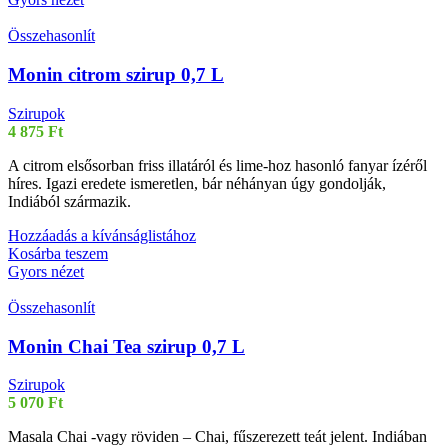
Összehasonlít
Monin citrom szirup 0,7 L
Szirupok
4 875
Ft
A citrom elsősorban friss illatáról és lime-hoz hasonló fanyar ízéről
híres. Igazi eredete ismeretlen, bár néhányan úgy gondolják,
Indiából származik.
Hozzáadás a kívánságlistához
Kosárba teszem
Gyors nézet
Összehasonlít
Monin Chai Tea szirup 0,7 L
Szirupok
5 070
Ft
Masala Chai -vagy röviden – Chai, fűszerezett teát jelent. Indiában