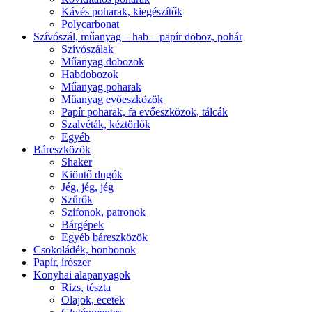
Kávés poharak, kiegészítők
Polycarbonat
Szívószál, műanyag – hab – papír doboz, pohár
Szívószálak
Műanyag dobozok
Habdobozok
Műanyag poharak
Műanyag evőeszközök
Papír poharak, fa evőeszközök, tálcák
Szalvéták, kéztörlők
Egyéb
Báreszközök
Shaker
Kiöntő dugók
Jég, jég, jég
Szűrők
Szifonok, patronok
Bárgépek
Egyéb báreszközök
Csokoládék, bonbonok
Papír, írószer
Konyhai alapanyagok
Rizs, tészta
Olajok, ecetek