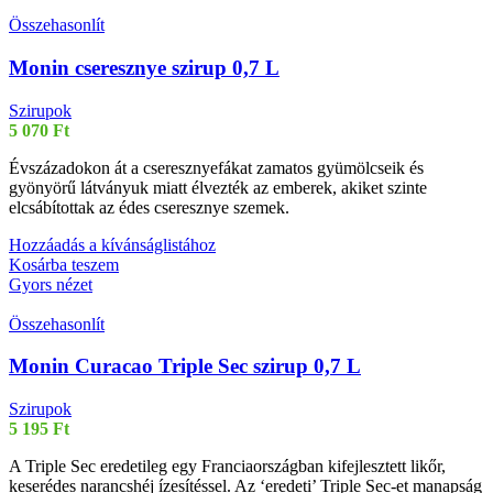
Összehasonlít
Monin cseresznye szirup 0,7 L
Szirupok
5 070
Ft
Évszázadokon át a cseresznyefákat zamatos gyümölcseik és
gyönyörű látványuk miatt élvezték az emberek, akiket szinte
elcsábítottak az édes cseresznye szemek.
Hozzáadás a kívánságlistához
Kosárba teszem
Gyors nézet
Összehasonlít
Monin Curacao Triple Sec szirup 0,7 L
Szirupok
5 195
Ft
A Triple Sec eredetileg egy Franciaországban kifejlesztett likőr,
keserédes narancshéj ízesítéssel. Az ‘eredeti’ Triple Sec-et manapság