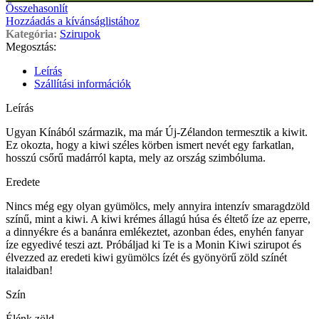
Összehasonlít
Hozzáadás a kívánságlistához
Kategória:
Szirupok
Megosztás:
Leírás
Szállítási információk
Leírás
Ugyan Kínából származik, ma már Új-Zélandon termesztik a kiwit.
Ez okozta, hogy a kiwi széles körben ismert nevét egy farkatlan,
hosszú csőrű madárról kapta, mely az ország szimbóluma.
Eredete
Nincs még egy olyan gyümölcs, mely annyira intenzív smaragdzöld
színű, mint a kiwi. A kiwi krémes állagú húsa és éltető íze az eperre,
a dinnyékre és a banánra emlékeztet, azonban édes, enyhén fanyar
íze egyedivé teszi azt. Próbáljad ki Te is a Monin Kiwi szirupot és
élvezzed az eredeti kiwi gyümölcs ízét és gyönyörű zöld színét
italaidban!
Szín
Élénk zöld.