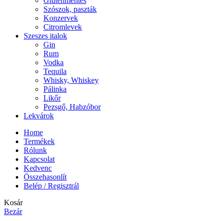
Gluténmentes
Szószok, paszták
Konzervek
Citromlevek
Szeszes italok
Gin
Rum
Vodka
Tequila
Whisky, Whiskey
Pálinka
Likőr
Pezsgő, Habzóbor
Lekvárok
Home
Termékek
Rólunk
Kapcsolat
Kedvenc
Összehasonlít
Belép / Regisztrál
Kosár
Bezár