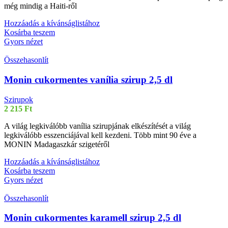
még mindig a Haiti-ről
Hozzáadás a kívánságlistához
Kosárba teszem
Gyors nézet
Összehasonlít
Monin cukormentes vanília szirup 2,5 dl
Szirupok
2 215
Ft
A világ legkiválóbb vanília szirupjának elkészítését a világ
legkiválóbb esszenciájával kell kezdeni. Több mint 90 éve a
MONIN Madagaszkár szigetéről
Hozzáadás a kívánságlistához
Kosárba teszem
Gyors nézet
Összehasonlít
Monin cukormentes karamell szirup 2,5 dl