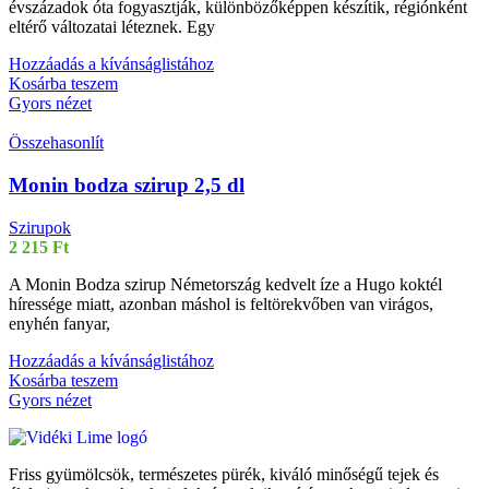
évszázadok óta fogyasztják, különbözőképpen készítik, régiónként
eltérő változatai léteznek. Egy
Hozzáadás a kívánságlistához
Kosárba teszem
Gyors nézet
Összehasonlít
Monin bodza szirup 2,5 dl
Szirupok
2 215
Ft
A Monin Bodza szirup Németország kedvelt íze a Hugo koktél
híressége miatt, azonban máshol is feltörekvőben van virágos,
enyhén fanyar,
Hozzáadás a kívánságlistához
Kosárba teszem
Gyors nézet
Friss gyümölcsök, természetes pürék, kiváló minőségű tejek és