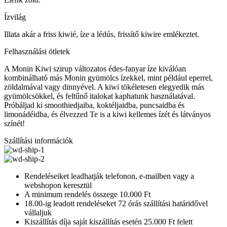
Ízvilág
Illata akár a friss kiwié, íze a lédús, frissítő kiwire emlékeztet.
Felhasználási ötletek
A Monin Kiwi szirup változatos édes-fanyar íze kiválóan
kombinálható más Monin gyümölcs ízekkel, mint például eperrel,
zöldalmával vagy dinnyével. A kiwi tökéletesen elegyedik más
gyümölcsökkel, és feltűnő italokat kaphatunk használatával.
Próbáljad ki smoothiedjaiba, koktéljaidba, puncsaidba és
limonádéidba, és élvezzed Te is a kiwi kellemes ízét és látványos
színét!
Szállítási információk
Rendeléseiket leadhatják telefonon, e-mailben vagy a
webshopon keresztül
A minimum rendelés összege 10.000 Ft
18.00-ig leadott rendeléseket 72 órás szállítási határidővel
vállaljuk
Kiszállítás díja saját kiszállítás esetén 25.000 Ft felett