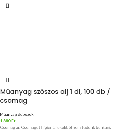
Műanyag szószos alj 1 dl, 100 db /
csomag
Műanyag dobozok
1 880
Ft
Csomag ár. Csomagot higiéniai okokból nem tudunk bontani.