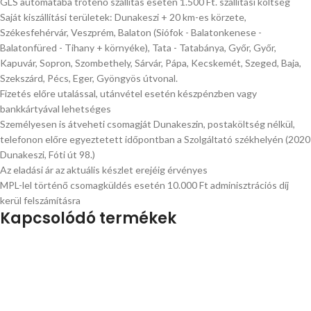
GLS autómatába tröténő szállítás esetén 1.500 Ft. szállítási költség
Saját kiszállítási területek: Dunakeszi + 20 km-es körzete,
Székesfehérvár, Veszprém, Balaton (Siófok - Balatonkenese -
Balatonfüred - Tihany + környéke), Tata - Tatabánya, Győr, Győr,
Kapuvár, Sopron, Szombethely, Sárvár, Pápa, Kecskemét, Szeged, Baja,
Szekszárd, Pécs, Eger, Gyöngyös útvonal.
Fizetés előre utalással, utánvétel esetén készpénzben vagy
bankkártyával lehetséges
Személyesen is átveheti csomagját Dunakeszin, postaköltség nélkül,
telefonon előre egyeztetett időpontban a Szolgáltató székhelyén (2020
Dunakeszi, Fóti út 98.)
Az eladási ár az aktuális készlet erejéig érvényes
MPL-lel történő csomagküldés esetén 10.000 Ft adminisztrációs díj
kerül felszámításra
Kapcsolódó termékek