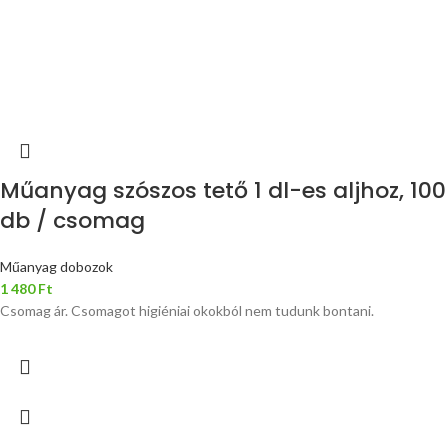
Műanyag szószos tető 1 dl-es aljhoz, 100
db / csomag
Műanyag dobozok
1 480
Ft
Csomag ár. Csomagot higiéniai okokból nem tudunk bontani.