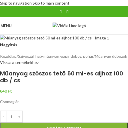
Skip to navigation
Skip to main content
MENÜ
Nagyítás
Kezdőlap
/
Szívószál, hab-műanyag-papír doboz, pohár
/
Műanyag dobozok
Vissza a termékekhez
Műanyag szószos tető 50 ml-es aljhoz 100
db / cs
840
Ft
Csomag ár.