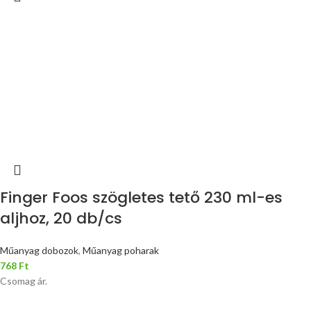
Finger Foos szögletes tető 230 ml-es
aljhoz, 20 db/cs
Műanyag dobozok
,
Műanyag poharak
768
Ft
Csomag ár.