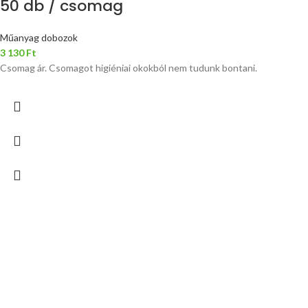
50 db / csomag
Műanyag dobozok
3 130
Ft
Csomag ár. Csomagot higiéniai okokból nem tudunk bontani.