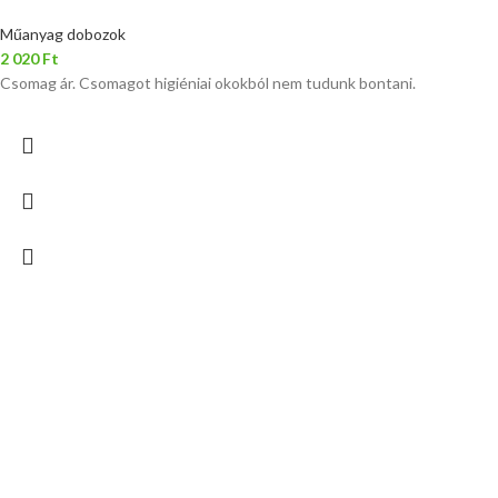
Műanyag dobozok
2 020
Ft
Csomag ár. Csomagot higiéniai okokból nem tudunk bontani.