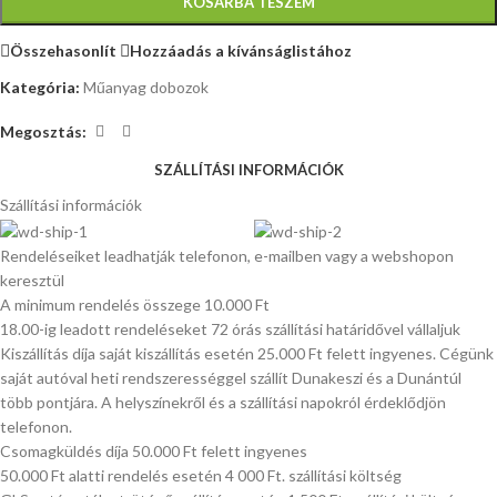
KOSÁRBA TESZEM
Összehasonlít
Hozzáadás a kívánságlistához
Kategória:
Műanyag dobozok
Megosztás:
SZÁLLÍTÁSI INFORMÁCIÓK
Szállítási információk
Rendeléseiket leadhatják telefonon, e-mailben vagy a webshopon
keresztül
A minimum rendelés összege 10.000 Ft
18.00-ig leadott rendeléseket 72 órás szállítási határidővel vállaljuk
Kiszállítás díja saját kiszállítás esetén 25.000 Ft felett ingyenes. Cégünk
saját autóval heti rendszerességgel szállít Dunakeszi és a Dunántúl
több pontjára. A helyszínekről és a szállítási napokról érdeklődjön
telefonon.
Csomagküldés díja 50.000 Ft felett ingyenes
50.000 Ft alatti rendelés esetén 4 000 Ft. szállítási költség