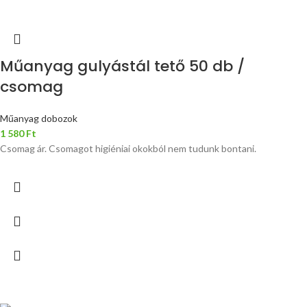
Műanyag gulyástál tető 50 db /
csomag
Műanyag dobozok
1 580
Ft
Csomag ár. Csomagot higiéniai okokból nem tudunk bontani.