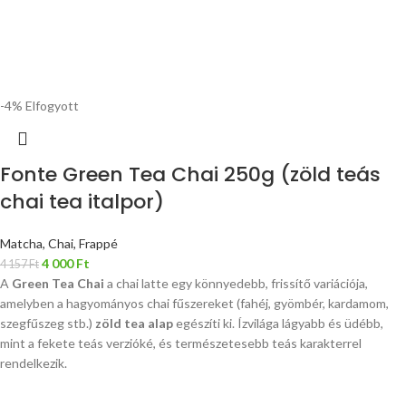
-4%
Elfogyott
Fonte Green Tea Chai 250g (zöld teás
chai tea italpor)
Matcha, Chai, Frappé
4 000
Ft
4 157
Ft
A
Green Tea Chai
a chai latte egy könnyedebb, frissítő variációja,
amelyben a hagyományos chai fűszereket (fahéj, gyömbér, kardamom,
szegfűszeg stb.)
zöld tea alap
egészíti ki. Ízvilága lágyabb és üdébb,
mint a fekete teás verzióké, és természetesebb teás karakterrel
rendelkezik.