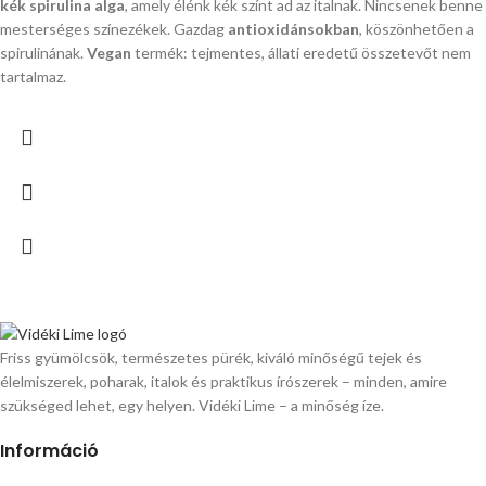
kék spirulina alga
, amely élénk kék színt ad az italnak. Nincsenek benne
mesterséges színezékek. Gazdag
antioxidánsokban
, köszönhetően a
spirulinának.
Vegan
termék: tejmentes, állati eredetű összetevőt nem
tartalmaz.
Friss gyümölcsök, természetes pürék, kiváló minőségű tejek és
élelmiszerek, poharak, italok és praktikus írószerek – minden, amire
szükséged lehet, egy helyen. Vidéki Lime – a minőség íze.
Információ