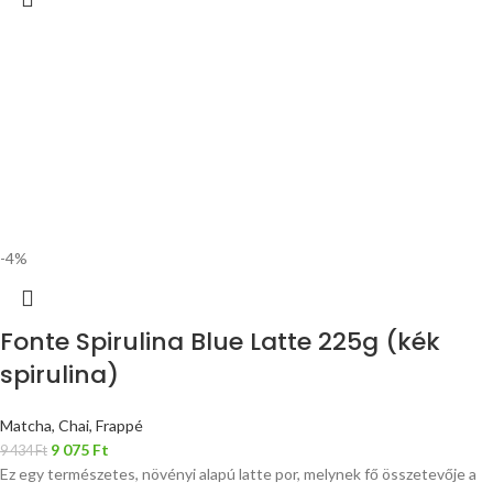
-4%
Fonte Spirulina Blue Latte 225g (kék
spirulina)
Matcha, Chai, Frappé
9 075
Ft
9 434
Ft
Ez egy természetes, növényi alapú latte por, melynek fő összetevője a