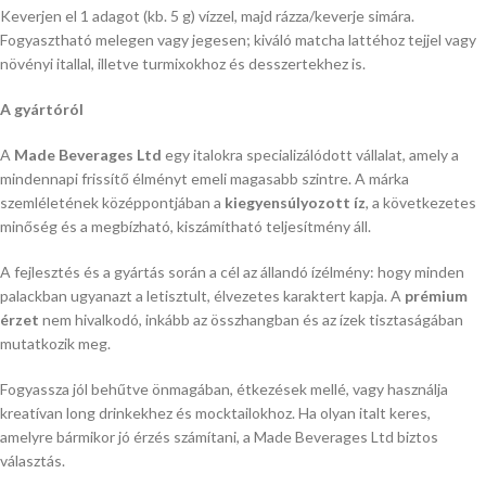
Keverjen el 1 adagot (kb. 5 g) vízzel, majd rázza/keverje simára.
Fogyasztható melegen vagy jegesen; kiváló matcha lattéhoz tejjel vagy
növényi itallal, illetve turmixokhoz és desszertekhez is.
A gyártóról
A
Made Beverages Ltd
egy italokra specializálódott vállalat, amely a
mindennapi frissítő élményt emeli magasabb szintre. A márka
szemléletének középpontjában a
kiegyensúlyozott íz
, a következetes
minőség és a megbízható, kiszámítható teljesítmény áll.
A fejlesztés és a gyártás során a cél az állandó ízélmény: hogy minden
palackban ugyanazt a letisztult, élvezetes karaktert kapja. A
prémium
érzet
nem hivalkodó, inkább az összhangban és az ízek tisztaságában
mutatkozik meg.
Fogyassza jól behűtve önmagában, étkezések mellé, vagy használja
kreatívan long drinkekhez és mocktailokhoz. Ha olyan italt keres,
amelyre bármikor jó érzés számítani, a Made Beverages Ltd biztos
választás.