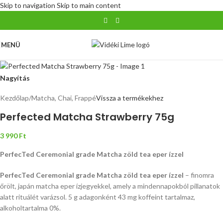
Skip to navigation
Skip to main content
MENÜ
Nagyítás
Kezdőlap
/
Matcha, Chai, Frappé
Vissza a termékekhez
Perfected Matcha Strawberry 75g
3 990
Ft
PerfecTed Ceremonial grade Matcha zöld tea eper ízzel
PerfecTed Ceremonial grade Matcha zöld tea eper ízzel
– finomra
őrölt, japán matcha eper ízjegyekkel, amely a mindennapokból pillanatok
alatt rituálét varázsol. 5 g adagonként 43 mg koffeint tartalmaz,
alkoholtartalma 0%.