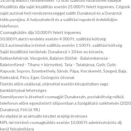
18.00-ig leadott rendeléseket 72 órás szállítási határidővel vállaljuk
Kiszállítás díja saját kiszállítás esetén 25.000 Ft felett ingyenes. Cégünk
saját autóval heti rendszerességgel szállít Dunakeszi és a Dunántúl
több pontjára. A helyszínekről és a szállítási napokról érdeklődjön
telefonon.
Csomagküldés díja 50.000 Ft felett ingyenes
50.000 Ft alatti rendelés esetén 4 000 Ft. szállítási költség
GLS autómatába tröténő szállítás esetén 1.500 Ft. szállítási költség
Saját kiszállítási területek: Dunakeszi + 20 km-es körzete,
Székesfehérvár, Veszprém, Balaton (Siófok - Balatonkenese -
Balatonfüred - Tihany + környéke), Tata - Tatabánya, Győr, Győr,
Kapuvár, Sopron, Szombethely, Sárvár, Pápa, Kecskemét, Szeged, Baja,
Szekszárd, Pécs, Eger, Gyöngyös útvonal.
Fizetés előre utalással, utánvétel esetén készpénzben vagy
bankkártyával lehetséges
Személyesen is átveheti csomagját Dunakeszin, postaköltség nélkül,
telefonon előre egyeztetett időpontban a Szolgáltató székhelyén (2020
Dunakeszi, Fóti út 98.)
Az eladási ár az aktuális készlet erejéig érvényes
MPL-lel történő csomagküldés esetén 10.000 Ft adminisztrációs díj
kerül felszámításra