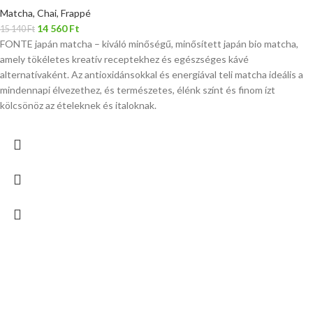
Matcha, Chai, Frappé
14 560
Ft
15 140
Ft
FONTE japán matcha – kiváló minőségű, minősített japán bio matcha,
amely tökéletes kreatív receptekhez és egészséges kávé
alternatívaként. Az antioxidánsokkal és energiával teli matcha ideális a
mindennapi élvezethez, és természetes, élénk színt és finom ízt
kölcsönöz az ételeknek és italoknak.