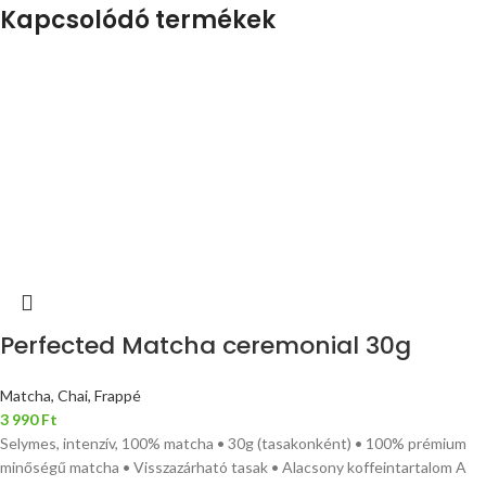
Kapcsolódó termékek
Perfected Matcha ceremonial 30g
Matcha, Chai, Frappé
3 990
Ft
Selymes, intenzív, 100% matcha • 30g (tasakonként) • 100% prémium
minőségű matcha • Visszazárható tasak • Alacsony koffeintartalom A