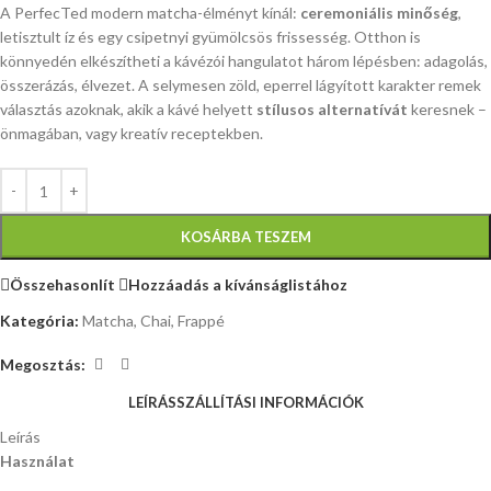
A PerfecTed modern matcha-élményt kínál:
ceremoniális minőség
,
letisztult íz és egy csipetnyi gyümölcsös frissesség. Otthon is
könnyedén elkészítheti a kávézói hangulatot három lépésben: adagolás,
összerázás, élvezet. A selymesen zöld, eperrel lágyított karakter remek
választás azoknak, akik a kávé helyett
stílusos alternatívát
keresnek –
önmagában, vagy kreatív receptekben.
KOSÁRBA TESZEM
Összehasonlít
Hozzáadás a kívánságlistához
Kategória:
Matcha, Chai, Frappé
Megosztás:
LEÍRÁS
SZÁLLÍTÁSI INFORMÁCIÓK
Leírás
Használat