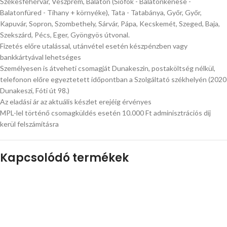
Székesfehérvár, Veszprém, Balaton (Siófok - Balatonkenese -
Balatonfüred - Tihany + környéke), Tata - Tatabánya, Győr, Győr,
Kapuvár, Sopron, Szombethely, Sárvár, Pápa, Kecskemét, Szeged, Baja,
Szekszárd, Pécs, Eger, Gyöngyös útvonal.
Fizetés előre utalással, utánvétel esetén készpénzben vagy
bankkártyával lehetséges
Személyesen is átveheti csomagját Dunakeszin, postaköltség nélkül,
telefonon előre egyeztetett időpontban a Szolgáltató székhelyén (2020
Dunakeszi, Fóti út 98.)
Az eladási ár az aktuális készlet erejéig érvényes
MPL-lel történő csomagküldés esetén 10.000 Ft adminisztrációs díj
kerül felszámításra
Kapcsolódó termékek