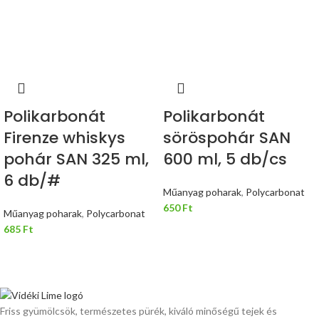
Polikarbonát
Polikarbonát
Firenze whiskys
söröspohár SAN
pohár SAN 325 ml,
600 ml, 5 db/cs
6 db/#
Műanyag poharak
,
Polycarbonat
650
Ft
Műanyag poharak
,
Polycarbonat
685
Ft
Friss gyümölcsök, természetes pürék, kiváló minőségű tejek és