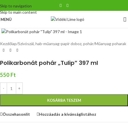
Skip to navigation
Skip to main content
MENÜ
Nagyítás
Kezdőlap
/
Szívószál, hab-műanyag-papír doboz, pohár
/
Műanyag poharak
Polikarbonát pohár „Tulip” 397 ml
550
Ft
KOSÁRBA TESZEM
Összehasonlít
Hozzáadás a kívánságlistához