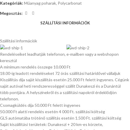
Kategóriák:
Műanyag poharak
,
Polycarbonat
Megosztás:
SZÁLLÍTÁSI INFORMÁCIÓK
Szállítási információk
Rendeléseiket leadhatják telefonon, e-mailben vagy a webshopon
keresztül
A minimum rendelés összege 10.000 Ft
18.00-ig leadott rendeléseket 72 órás szállítási határidővel vállaljuk
Kiszállítás díja saját kiszállítás esetén 25.000 Ft felett ingyenes. Cégünk
saját autóval heti rendszerességgel szállít Dunakeszi és a Dunántúl
több pontjára. A helyszínekről és a szállítási napokról érdeklődjön
telefonon.
Csomagküldés díja 50.000 Ft felett ingyenes
50.000 Ft alatti rendelés esetén 4 000 Ft. szállítási költség
GLS autómatába tröténő szállítás esetén 1.500 Ft. szállítási költség
Saját kiszállítási területek: Dunakeszi + 20 km-es körzete,