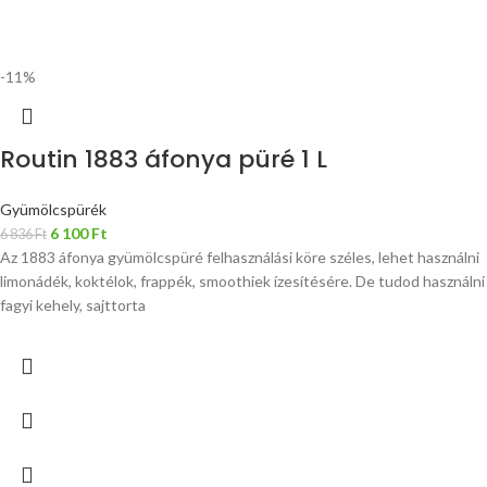
-11%
Routin 1883 áfonya püré 1 L
Gyümölcspürék
6 100
Ft
6 836
Ft
Az 1883 áfonya gyümölcspüré felhasználási köre széles, lehet használni
limonádék, koktélok, frappék, smoothiek ízesítésére. De tudod használni
fagyi kehely, sajttorta