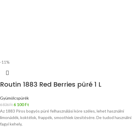
-11%
Routin 1883 Red Berries püré 1 L
Gyümölcspürék
6 100
Ft
6 836
Ft
Az 1883 Piros bogyós püré felhasználási köre széles, lehet használni
limonádék, koktélok, frappék, smoothiek ízesítésére. De tudod használni
fagyi kehely,