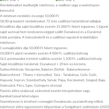
Rendeléseiket leadhatják telefonon, e-mailben vagy a webshopon
keresztül
A minimum rendelés összege 10.000 Ft
18.00-ig leadott rendeléseket 72 órás szállítási határidővel vállaljuk
Kiszállítás díja saját kiszállítás esetén 25.000 Ft felett ingyenes. Cégünk
saját autóval heti rendszerességgel szállít Dunakeszi és a Dunántúl
több pontjára. A helyszínekről és a szállítási napokról érdeklődjön
telefonon.
Csomagküldés díja 50.000 Ft felett ingyenes
50.000 Ft alatti rendelés esetén 4 000 Ft. szállítási költség
GLS autómatába tröténő szállítás esetén 1.500 Ft. szállítási költség
Saját kiszállítási területek: Dunakeszi + 20 km-es körzete,
Székesfehérvár, Veszprém, Balaton (Siófok - Balatonkenese -
Balatonfüred - Tihany + környéke), Tata - Tatabánya, Győr, Győr,
Kapuvár, Sopron, Szombethely, Sárvár, Pápa, Kecskemét, Szeged, Baja,
Szekszárd, Pécs, Eger, Gyöngyös útvonal.
Fizetés előre utalással, utánvétel esetén készpénzben vagy
bankkártyával lehetséges
Személyesen is átveheti csomagját Dunakeszin, postaköltség nélkül,
telefonon előre egyeztetett időpontban a Szolgáltató székhelyén (2020