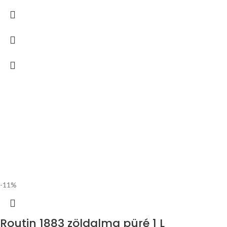
-11%
Routin 1883 zöldalma püré 1 L