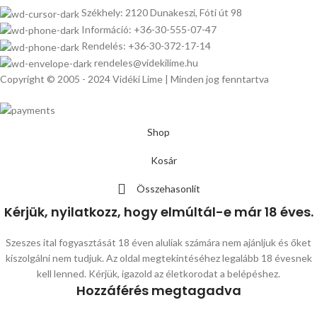
Székhely: 2120 Dunakeszi, Fóti út 98
Információ: +36-30-555-07-47
Rendelés: +36-30-372-17-14
rendeles@videkilime.hu
Copyright © 2005 - 2024 Vidéki Lime | Minden jog fenntartva
Shop
Kosár
Összehasonlít
Kérjük, nyilatkozz, hogy elmúltál-e már 18 éves.
Szeszes ital fogyasztását 18 éven aluliak számára nem ajánljuk és őket
kiszolgálni nem tudjuk. Az oldal megtekintéséhez legalább 18 évesnek
kell lenned. Kérjük, igazold az életkorodat a belépéshez.
Hozzáférés megtagadva