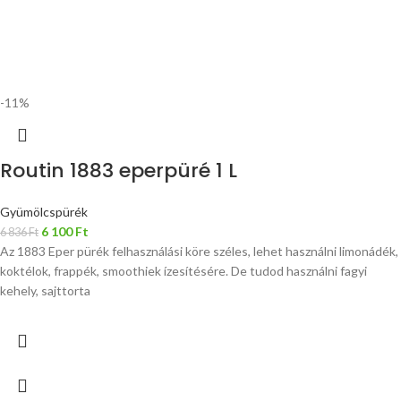
-11%
Routin 1883 eperpüré 1 L
Gyümölcspürék
6 100
Ft
6 836
Ft
Az 1883 Eper pürék felhasználási köre széles, lehet használni limonádék,
koktélok, frappék, smoothiek ízesítésére. De tudod használni fagyi
kehely, sajttorta