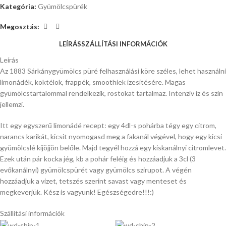
Kategória:
Gyümölcspürék
Megosztás:
LEÍRÁS
SZÁLLÍTÁSI INFORMÁCIÓK
Leírás
Az 1883 Sárkánygyümölcs püré felhasználási köre széles, lehet használni
limonádék, koktélok, frappék, smoothiek ízesítésére. Magas
gyümölcstartalommal rendelkezik, rostokat tartalmaz. Intenzív íz és szín
jellemzi.
Itt egy egyszerű limonádé recept: egy 4dl-s pohárba tégy egy citrom,
narancs karikát, kicsit nyomogasd meg a fakanál végével, hogy egy kicsi
gyümölcslé kijöjjön belőle. Majd tegyél hozzá egy kiskanálnyi citromlevet.
Ezek után pár kocka jég, kb a pohár feléig és hozzáadjuk a 3cl (3
evőkanálnyi) gyümölcspürét vagy gyümölcs szirupot. A végén
hozzáadjuk a vizet, tetszés szerint savast vagy menteset és
megkeverjük. Kész is vagyunk! Egészségedre!!!:)
Szállítási információk