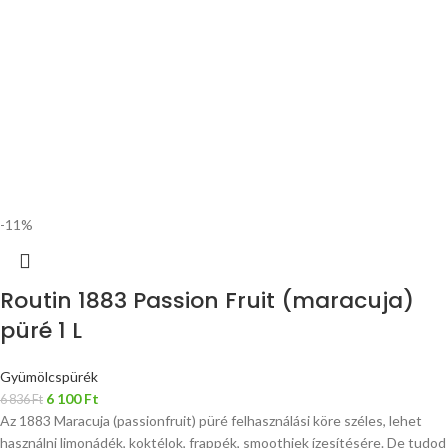
-11%
Routin 1883 Passion Fruit (maracuja)
püré 1 L
Gyümölcspürék
6 100
Ft
6 836
Ft
Az 1883 Maracuja (passionfruit) püré felhasználási köre széles, lehet
használni limonádék, koktélok, frappék, smoothiek ízesítésére. De tudod