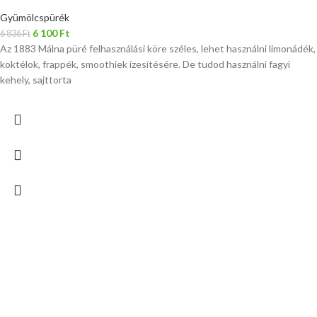
Gyümölcspürék
6 100
Ft
6 836
Ft
Az 1883 Málna püré felhasználási köre széles, lehet használni limonádék,
koktélok, frappék, smoothiek ízesítésére. De tudod használni fagyi
kehely, sajttorta