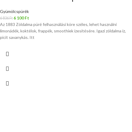
Gyümölcspürék
6 100
Ft
6 836
Ft
Az 1883 Zöldalma püré felhasználási köre széles, lehet használni
limonádék, koktélok, frappék, smoothiek ízesítésére. Igazi zöldalma íz,
picit savanykás. Itt