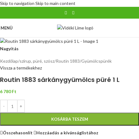
Skip to navigation
Skip to main content
MENÜ
Nagyítás
Kezdőlap
/
szirup, püré, szósz
/
Routin 1883
/
Gyümölcspürék
Vissza a termékekhez
Routin 1883 sárkánygyümölcs püré 1 L
6 780
Ft
KOSÁRBA TESZEM
Összehasonlít
Hozzáadás a kívánságlistához