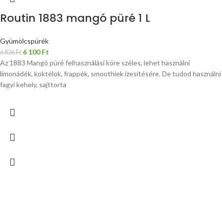
Routin 1883 mangó püré 1 L
Gyümölcspürék
6 100
Ft
6 836
Ft
Az 1883 Mangó püré felhasználási köre széles, lehet használni
limonádék, koktélok, frappék, smoothiek ízesítésére. De tudod használni
fagyi kehely, sajttorta