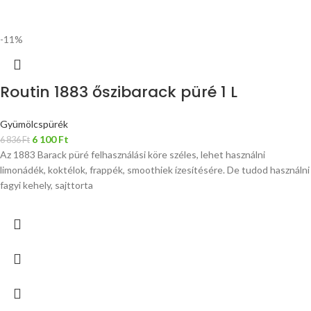
-11%
Routin 1883 őszibarack püré 1 L
Gyümölcspürék
6 100
Ft
6 836
Ft
Az 1883 Barack püré felhasználási köre széles, lehet használni
limonádék, koktélok, frappék, smoothiek ízesítésére. De tudod használni
fagyi kehely, sajttorta