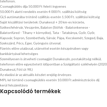
telefonon.
Csomagküldés díja 50.000 Ft felett ingyenes
50.000 Ft alatti rendelés esetén 4 000 Ft. szállítási költség
GLS autómatába tröténő szállítás esetén 1.500 Ft. szállítási költség
Saját kiszállítási területek: Dunakeszi + 20 km-es körzete,
Székesfehérvár, Veszprém, Balaton (Siófok - Balatonkenese -
Balatonfüred - Tihany + környéke), Tata - Tatabánya, Győr, Győr,
Kapuvár, Sopron, Szombethely, Sárvár, Pápa, Kecskemét, Szeged, Baja,
Szekszárd, Pécs, Eger, Gyöngyös útvonal.
Fizetés előre utalással, utánvétel esetén készpénzben vagy
bankkártyával lehetséges
Személyesen is átveheti csomagját Dunakeszin, postaköltség nélkül,
telefonon előre egyeztetett időpontban a Szolgáltató székhelyén (2020
Dunakeszi, Fóti út 98.)
Az eladási ár az aktuális készlet erejéig érvényes
MPL-lel történő csomagküldés esetén 10.000 Ft adminisztrációs díj
kerül felszámításra
Kapcsolódó termékek