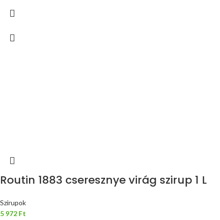
Routin 1883 cseresznye virág szirup 1 L
Szirupok
5 972
Ft