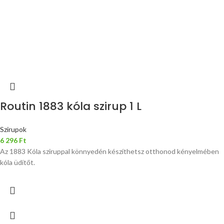
Routin 1883 kóla szirup 1 L
Szirupok
6 296
Ft
Az 1883 Kóla sziruppal könnyedén készíthetsz otthonod kényelmében
kóla üdítőt.