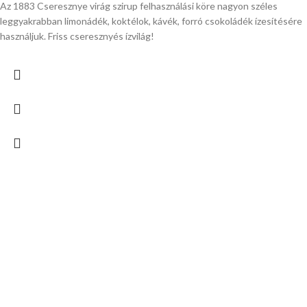
Az 1883 Cseresznye virág szirup felhasználási köre nagyon széles
leggyakrabban limonádék, koktélok, kávék, forró csokoládék ízesítésére
használjuk. Friss cseresznyés ízvilág!