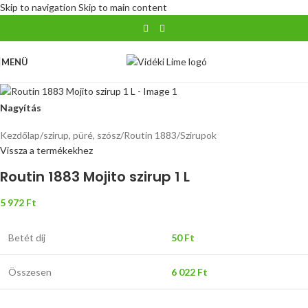
Skip to navigation
Skip to main content
MENÜ
Nagyítás
Kezdőlap
/
szirup, püré, szósz
/
Routin 1883
/
Szirupok
Vissza a termékekhez
Routin 1883 Mojito szirup 1 L
5 972
Ft
Betét díj
50
Ft
Összesen
6 022
Ft