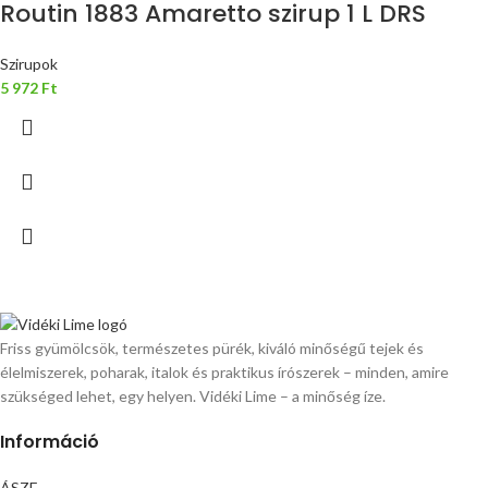
Routin 1883 Amaretto szirup 1 L DRS
Szirupok
5 972
Ft
Friss gyümölcsök, természetes pürék, kiváló minőségű tejek és
élelmiszerek, poharak, italok és praktikus írószerek – minden, amire
szükséged lehet, egy helyen. Vidéki Lime – a minőség íze.
Információ
ÁSZF