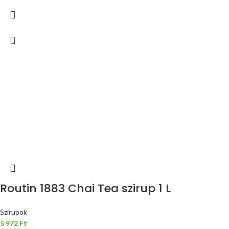
Routin 1883 Chai Tea szirup 1 L
Szirupok
5 972
Ft