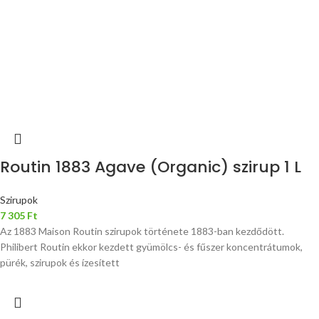
Routin 1883 Agave (Organic) szirup 1 L
Szirupok
7 305
Ft
Az 1883 Maison Routin szirupok története 1883-ban kezdődött.
Philibert Routin ekkor kezdett gyümölcs- és fűszer koncentrátumok,
pürék, szirupok és ízesített