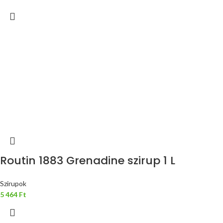
Routin 1883 Grenadine szirup 1 L
Szirupok
5 464
Ft