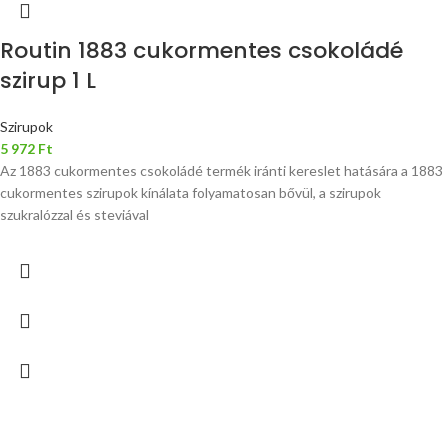
Routin 1883 cukormentes csokoládé
szirup 1 L
Szirupok
5 972
Ft
Az 1883 cukormentes csokoládé termék iránti kereslet hatására a 1883
cukormentes szirupok kínálata folyamatosan bővül, a szirupok
szukralózzal és steviával