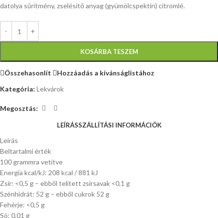
datolya sűrítmény, zselésítő anyag (gyümölcspektin) citromlé.
KOSÁRBA TESZEM
Összehasonlít
Hozzáadás a kívánságlistához
Kategória:
Lekvárok
Megosztás:
LEÍRÁS
SZÁLLÍTÁSI INFORMÁCIÓK
Leírás
Beltartalmi érték
100 grammra vetítve
Energia kcal/kJ: 208 kcal / 881 kJ
Zsír: <0,5 g – ebből telített zsírsavak <0,1 g
Szénhidrát: 52 g – ebből cukrok 52 g
Fehérje: <0,5 g
Só: 0,01 g