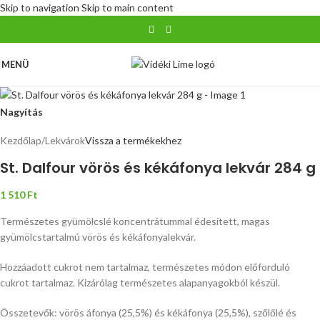
Skip to navigation
Skip to main content
MENÜ
Nagyítás
Kezdőlap
/
Lekvárok
Vissza a termékekhez
St. Dalfour vörös és kékáfonya lekvár 284 g
1 510
Ft
Természetes gyümölcslé koncentrátummal édesített, magas
gyümölcstartalmú vörös és kékáfonyalekvár.
Hozzáadott cukrot nem tartalmaz, természetes módon előforduló
cukrot tartalmaz. Kizárólag természetes alapanyagokból készül.
Összetevők: vörös áfonya (25,5%) és kékáfonya (25,5%), szőlőlé és