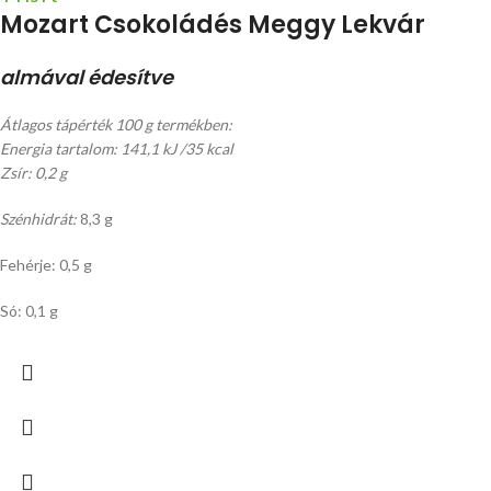
Mozart Csokoládés Meggy Lekvár
almával édesítve
Átlagos tápérték 100 g termékben:
Energia tartalom: 141,1 kJ /35 kcal
Zsír: 0,2 g
Szénhidrát:
8,3 g
Fehérje: 0,5 g
Só: 0,1 g