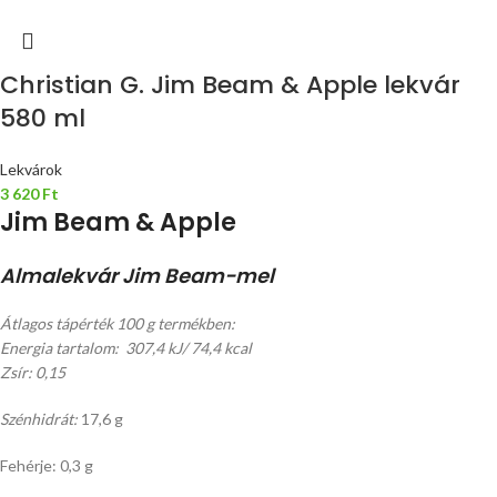
Christian G. Jim Beam & Apple lekvár
580 ml
Lekvárok
3 620
Ft
Jim Beam & Apple
Almalekvár Jim Beam-mel
Átlagos tápérték 100 g termékben:
Energia tartalom: 307,4 kJ/ 74,4 kcal
Zsír: 0,15
Szénhidrát:
17,6 g
Fehérje: 0,3 g