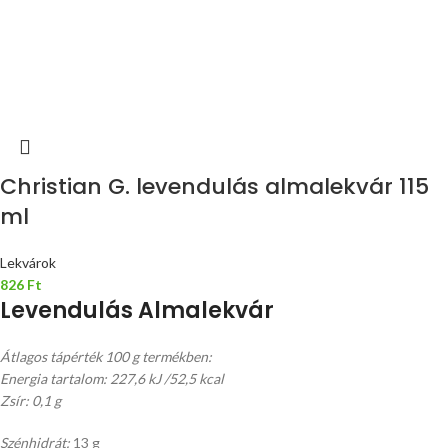
Christian G. levendulás almalekvár 115
ml
Lekvárok
826
Ft
Levendulás Almalekvár
Átlagos tápérték 100 g termékben:
Energia tartalom: 227,6 kJ /52,5 kcal
Zsír: 0,1 g
Szénhidrát:
13 g