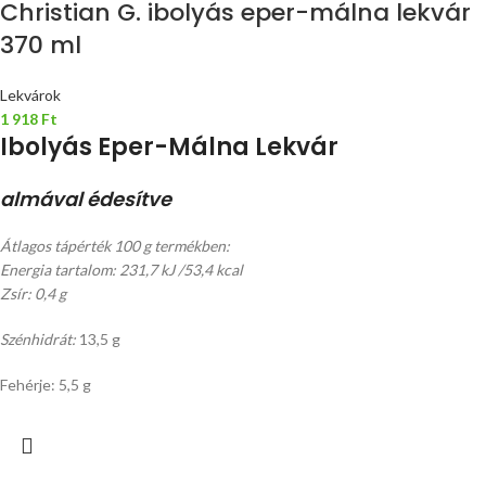
Christian G. ibolyás eper-málna lekvár
370 ml
Lekvárok
1 918
Ft
Ibolyás Eper-Málna Lekvár
almával édesítve
Átlagos tápérték 100 g termékben:
Energia tartalom: 231,7 kJ /53,4 kcal
Zsír: 0,4 g
Szénhidrát:
13,5 g
Fehérje: 5,5 g