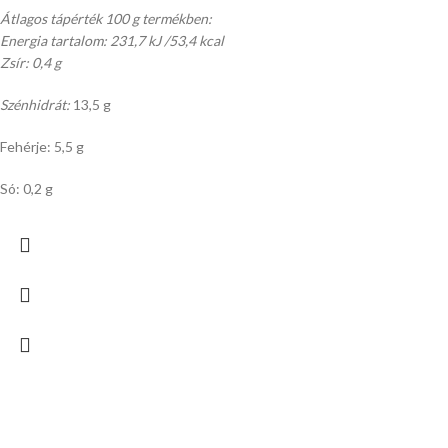
Átlagos tápérték 100 g termékben:
Energia tartalom: 231,7 kJ /53,4 kcal
Zsír: 0,4 g
Szénhidrát:
13,5 g
Fehérje: 5,5 g
Só: 0,2 g