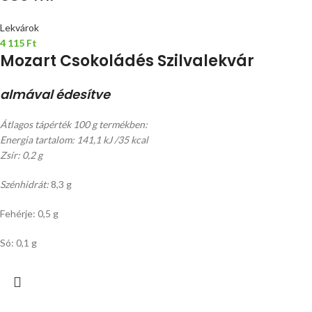
Lekvárok
4 115
Ft
Mozart Csokoládés Szilvalekvár
almával édesítve
Átlagos tápérték 100 g termékben:
Energia tartalom: 141,1 kJ /35 kcal
Zsír: 0,2 g
Szénhidrát:
8,3 g
Fehérje: 0,5 g
Só: 0,1 g