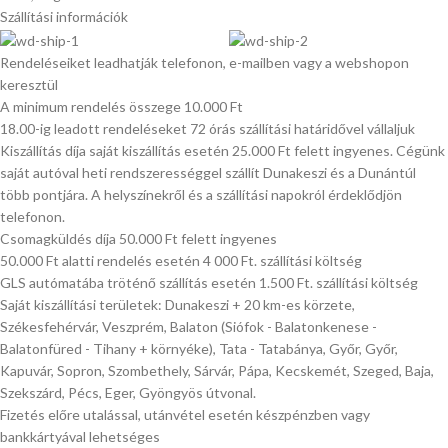
Szállítási információk
Rendeléseiket leadhatják telefonon, e-mailben vagy a webshopon
keresztül
A minimum rendelés összege 10.000 Ft
18.00-ig leadott rendeléseket 72 órás szállítási határidővel vállaljuk
Kiszállítás díja saját kiszállítás esetén 25.000 Ft felett ingyenes. Cégünk
saját autóval heti rendszerességgel szállít Dunakeszi és a Dunántúl
több pontjára. A helyszínekről és a szállítási napokról érdeklődjön
telefonon.
Csomagküldés díja 50.000 Ft felett ingyenes
50.000 Ft alatti rendelés esetén 4 000 Ft. szállítási költség
GLS autómatába tröténő szállítás esetén 1.500 Ft. szállítási költség
Saját kiszállítási területek: Dunakeszi + 20 km-es körzete,
Székesfehérvár, Veszprém, Balaton (Siófok - Balatonkenese -
Balatonfüred - Tihany + környéke), Tata - Tatabánya, Győr, Győr,
Kapuvár, Sopron, Szombethely, Sárvár, Pápa, Kecskemét, Szeged, Baja,
Szekszárd, Pécs, Eger, Gyöngyös útvonal.
Fizetés előre utalással, utánvétel esetén készpénzben vagy
bankkártyával lehetséges