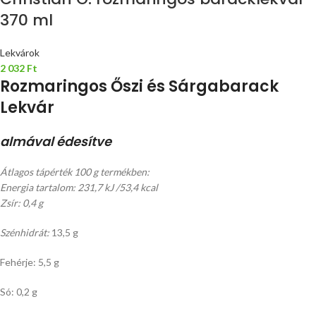
370 ml
Lekvárok
2 032
Ft
Rozmaringos Őszi és Sárgabarack
Lekvár
almával édesítve
Átlagos tápérték 100 g termékben:
Energia tartalom: 231,7 kJ /53,4 kcal
Zsír: 0,4 g
Szénhidrát:
13,5 g
Fehérje: 5,5 g
Só: 0,2 g