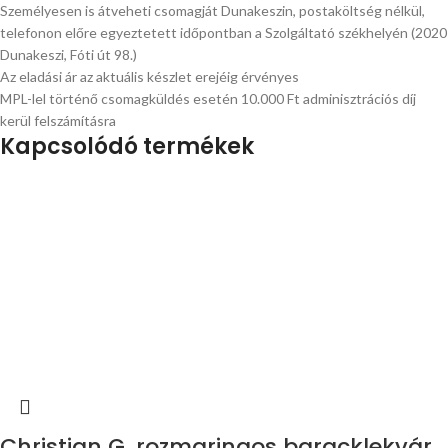
Személyesen is átveheti csomagját Dunakeszin, postaköltség nélkül,
telefonon előre egyeztetett időpontban a Szolgáltató székhelyén (2020
Dunakeszi, Fóti út 98.)
Az eladási ár az aktuális készlet erejéig érvényes
MPL-lel történő csomagküldés esetén 10.000 Ft adminisztrációs díj
kerül felszámításra
Kapcsolódó termékek
Christian G. rozmaringos baracklekvár