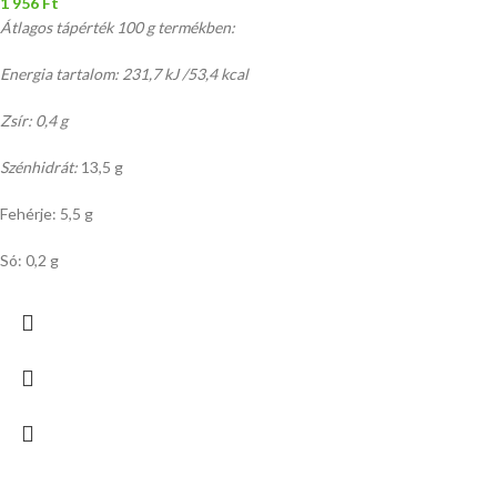
1 956
Ft
Átlagos tápérték 100 g termékben:
Energia tartalom: 231,7 kJ /53,4 kcal
Zsír: 0,4 g
Szénhidrát:
13,5 g
Fehérje: 5,5 g
Só: 0,2 g