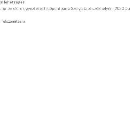
val lehetséges
efonon előre egyeztetett időpontban a Szolgáltató székhelyén (2020 Duna
 felszámításra