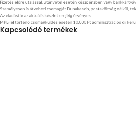
Fizetés előre utalással, utánvétel esetén készpénzben vagy bankkártyá
Személyesen is átveheti csomagját Dunakeszin, postaköltség nélkül, tel
Az eladási ár az aktuális készlet erejéig érvényes
MPL-lel történő csomagküldés esetén 10.000 Ft adminisztrációs díj kerül
Kapcsolódó termékek