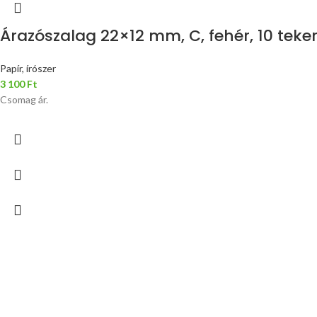
Árazószalag 22×12 mm, C, fehér, 10 tek
Papír, írószer
3 100
Ft
Csomag ár.