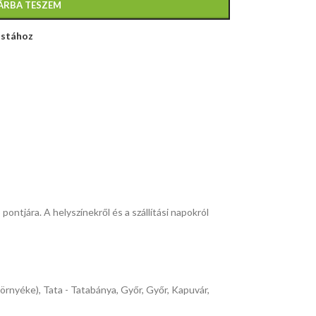
ÁRBA TESZEM
istához
pontjára. A helyszínekről és a szállítási napokról
környéke), Tata - Tatabánya, Győr, Győr, Kapuvár,