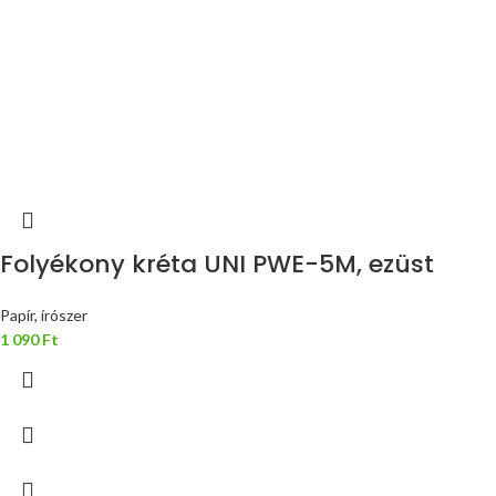
Folyékony kréta UNI PWE-5M, ezüst
Papír, írószer
1 090
Ft