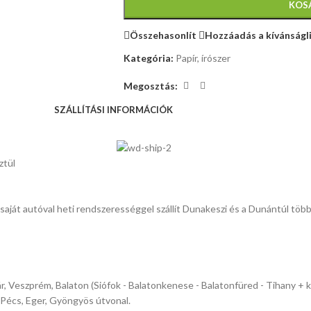
KOS
Összehasonlít
Hozzáadás a kívánságl
Kategória:
Papír, írószer
Megosztás:
SZÁLLÍTÁSI INFORMÁCIÓK
ztül
k saját autóval heti rendszerességgel szállít Dunakeszi és a Dunántúl több 
ár, Veszprém, Balaton (Siófok - Balatonkenese - Balatonfüred - Tihany + 
 Pécs, Eger, Gyöngyös útvonal.