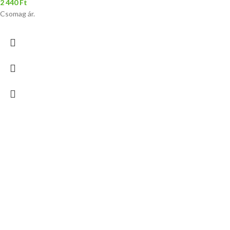
2 440
Ft
Csomag ár.