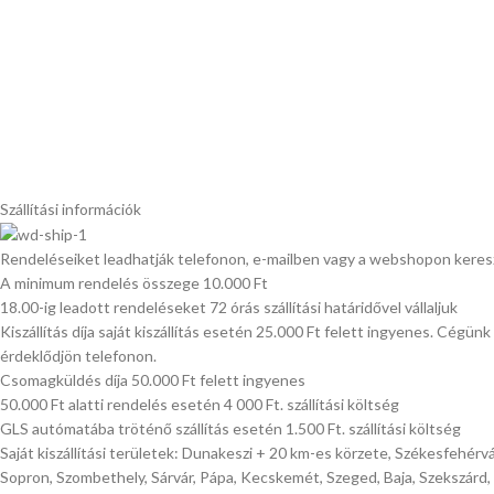
Szállítási információk
Rendeléseiket leadhatják telefonon, e-mailben vagy a webshopon keres
A minimum rendelés összege 10.000 Ft
18.00-ig leadott rendeléseket 72 órás szállítási határidővel vállaljuk
Kiszállítás díja saját kiszállítás esetén 25.000 Ft felett ingyenes. Cégün
érdeklődjön telefonon.
Csomagküldés díja 50.000 Ft felett ingyenes
50.000 Ft alatti rendelés esetén 4 000 Ft. szállítási költség
GLS autómatába tröténő szállítás esetén 1.500 Ft. szállítási költség
Saját kiszállítási területek: Dunakeszi + 20 km-es körzete, Székesfehérv
Sopron, Szombethely, Sárvár, Pápa, Kecskemét, Szeged, Baja, Szekszárd,