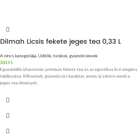
Dilmah Licsis fekete jeges tea 0,33 L
A nincs kategóriája
,
Üdítők, tonikok, gyümölcslevek
332
Ft
Egyedülálló ízharmónia: prémium fekete tea és az egzotikus licsi elegáns
találkozása. Kifinomult, gyümölcsös karakter, amely új szintre emeli a
jeges tea élményét.