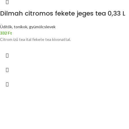
Dilmah citromos fekete jeges tea 0,33 L
Üdítők, tonikok, gyümölcslevek
332
Ft
Citrom ízű tea ital fekete tea kivonattal.