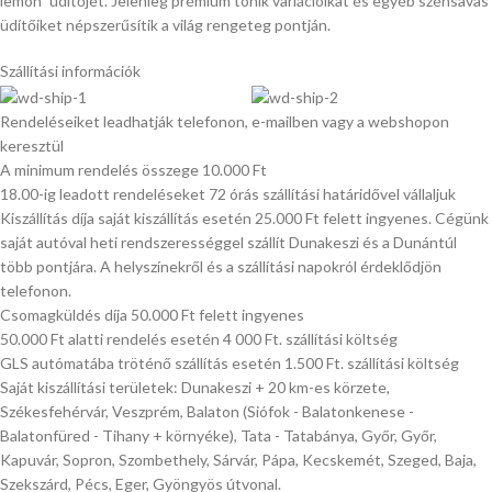
lemon” üdítőjét. Jelenleg prémium tonik variációikat és egyéb szénsavas
üdítőiket népszerűsítik a világ rengeteg pontján.
Szállítási információk
Rendeléseiket leadhatják telefonon, e-mailben vagy a webshopon
keresztül
A minimum rendelés összege 10.000 Ft
18.00-ig leadott rendeléseket 72 órás szállítási határidővel vállaljuk
Kiszállítás díja saját kiszállítás esetén 25.000 Ft felett ingyenes. Cégünk
saját autóval heti rendszerességgel szállít Dunakeszi és a Dunántúl
több pontjára. A helyszínekről és a szállítási napokról érdeklődjön
telefonon.
Csomagküldés díja 50.000 Ft felett ingyenes
50.000 Ft alatti rendelés esetén 4 000 Ft. szállítási költség
GLS autómatába tröténő szállítás esetén 1.500 Ft. szállítási költség
Saját kiszállítási területek: Dunakeszi + 20 km-es körzete,
Székesfehérvár, Veszprém, Balaton (Siófok - Balatonkenese -
Balatonfüred - Tihany + környéke), Tata - Tatabánya, Győr, Győr,
Kapuvár, Sopron, Szombethely, Sárvár, Pápa, Kecskemét, Szeged, Baja,
Szekszárd, Pécs, Eger, Gyöngyös útvonal.