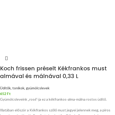
Koch frissen préselt Kékfrankos must
almával és málnával 0,33 L
Üdítők, tonikok, gyümölcslevek
652
Ft
Gyümölcsleveink „rosé”-ja ez a kékfrankos-alma-málna rostos üdítő.
Illatában először a Kékfrankos szőlő must jegyei jelennek meg, a piros