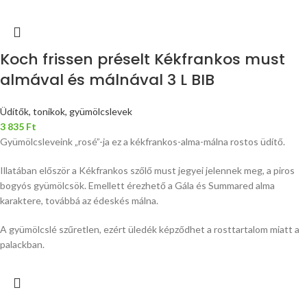
Koch frissen préselt Kékfrankos must
almával és málnával 3 L BIB
Üdítők, tonikok, gyümölcslevek
3 835
Ft
Gyümölcsleveink „rosé”-ja ez a kékfrankos-alma-málna rostos üdítő.
Illatában először a Kékfrankos szőlő must jegyei jelennek meg, a piros
bogyós gyümölcsök. Emellett érezhető a Gála és Summared alma
karaktere, továbbá az édeskés málna.
A gyümölcslé szűretlen, ezért üledék képződhet a rosttartalom miatt a
palackban.