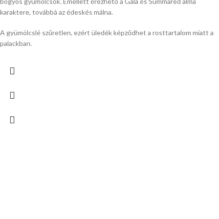
bogyós gyümölcsök. Emellett érezhető a Gála és Summared alma
karaktere, továbbá az édeskés málna.
A gyümölcslé szűretlen, ezért üledék képződhet a rosttartalom miatt a
palackban.