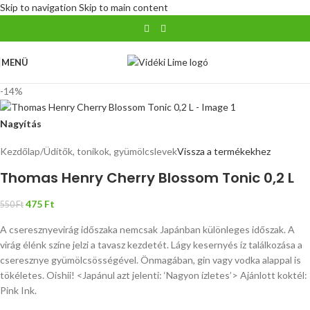
Skip to navigation
Skip to main content
MENÜ
-14%
Nagyítás
Kezdőlap
/
Üdítők, tonikok, gyümölcslevek
Vissza a termékekhez
Thomas Henry Cherry Blossom Tonic 0,2 L
475
Ft
550
Ft
A cseresznyevirág időszaka nemcsak Japánban különleges időszak. A
virág élénk színe jelzi a tavasz kezdetét. Lágy kesernyés íz találkozása a
cseresznye gyümölcsösségével. Önmagában, gin vagy vodka alappal is
tökéletes. Oishii! <Japánul azt jelenti: ‘Nagyon ízletes’> Ajánlott koktél:
Pink Ink.