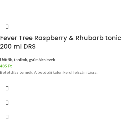
Fever Tree Raspberry & Rhubarb tonic
200 ml DRS
Üdítők, tonikok, gyümölcslevek
485
Ft
Betétdíjas termék. A betétdíj külön kerül felszámításra.