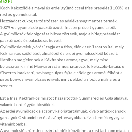
652
Ft
Koch Kékszőlőlé almával és erdei gyümölccsel friss préselésű 100%-os
rostos gyümölcsital.
Hozzáadott cukor, tartósítószer, és adalékanyag mentes termék.
100%-os gyümölcslé pasztőrözött, frissen préselt gyümölcsből.
A gyümölcsök feldolgozása hűtve történik, majd a hideg préselést
pasztőrözés és palackozás követi.
Gyümölcsleveink „vörös” tagja ez a friss, élénk színű rostos ital, mely
Kékfrankos szőlőléből, almaléből és erdei gyümölcsökből készült.
Illatában megjelennek a Kékfrankos aromajegyei, mely mind
borászatunk, mind Magyarország meghatározó, fő kékszőlő-fajtája. E
fűszeres karakterű, savhangsúlyos fajta elsődleges aromái főként a
piros bogyós gyümölcsös jegyek, mint például a ribizli, a málna és a
szeder.
Ezt a friss Kékfrankos mustot házasítottuk Summared és Gála almával,
valamint erdei gyümölcsökkel.
Az erdei gyümölcsök alacsony kalóriatartalmúak, kiváló antioxidánsok,
gazdagok C vitaminban és ásványi anyagokban. Ez a termék egy igazi
vitaminbomba.
A gyümölcslé szűretlen, ezért üledék képződhet a rosttartalom miatt a