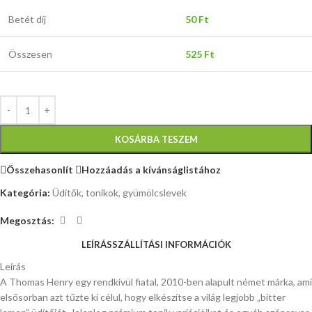
Betét díj
50
Ft
Összesen
525
Ft
KOSÁRBA TESZEM
Összehasonlít
Hozzáadás a kívánságlistához
Kategória:
Üdítők, tonikok, gyümölcslevek
Megosztás:
LEÍRÁS
SZÁLLÍTÁSI INFORMÁCIÓK
Leírás
A Thomas Henry egy rendkívül fiatal, 2010-ben alapult német márka, ami
elsősorban azt tűzte ki célul, hogy elkészítse a világ legjobb „bitter