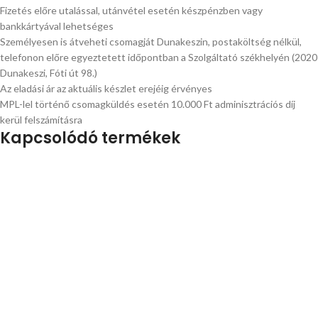
Fizetés előre utalással, utánvétel esetén készpénzben vagy
bankkártyával lehetséges
Személyesen is átveheti csomagját Dunakeszin, postaköltség nélkül,
telefonon előre egyeztetett időpontban a Szolgáltató székhelyén (2020
Dunakeszi, Fóti út 98.)
Az eladási ár az aktuális készlet erejéig érvényes
MPL-lel történő csomagküldés esetén 10.000 Ft adminisztrációs díj
kerül felszámításra
Kapcsolódó termékek