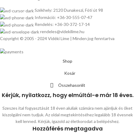
Székhely: 2120 Dunakeszi, Fóti út 98
Információ: +36-30-555-07-47
Rendelés: +36-30-372-17-14
rendeles@videkilime.hu
Copyright © 2005 - 2024 Vidéki Lime | Minden jog fenntartva
Shop
Kosár
Összehasonlít
Kérjük, nyilatkozz, hogy elmúltál-e már 18 éves.
Szeszes ital fogyasztását 18 éven aluliak számára nem ajánljuk és őket
kiszolgálni nem tudjuk. Az oldal megtekintéséhez legalább 18 évesnek
kell lenned. Kérjük, igazold az életkorodat a belépéshez.
Hozzáférés megtagadva