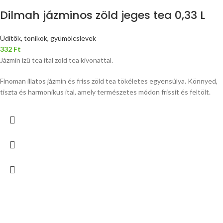
Dilmah jázminos zöld jeges tea 0,33 L
Üdítők, tonikok, gyümölcslevek
332
Ft
Jázmin ízű tea ital zöld tea kivonattal.
Finoman illatos jázmin és friss zöld tea tökéletes egyensúlya. Könnyed,
tiszta és harmonikus ital, amely természetes módon frissít és feltölt.