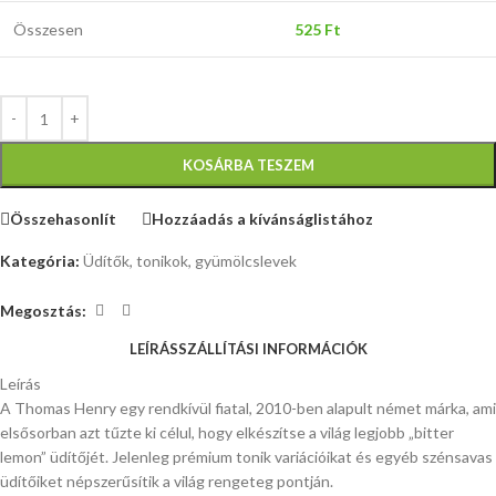
Összesen
525
Ft
KOSÁRBA TESZEM
Összehasonlít
Hozzáadás a kívánságlistához
Kategória:
Üdítők, tonikok, gyümölcslevek
Megosztás:
LEÍRÁS
SZÁLLÍTÁSI INFORMÁCIÓK
Leírás
A Thomas Henry egy rendkívül fiatal, 2010-ben alapult német márka, ami
elsősorban azt tűzte ki célul, hogy elkészítse a világ legjobb „bitter
lemon” üdítőjét. Jelenleg prémium tonik variációikat és egyéb szénsavas
üdítőiket népszerűsítik a világ rengeteg pontján.