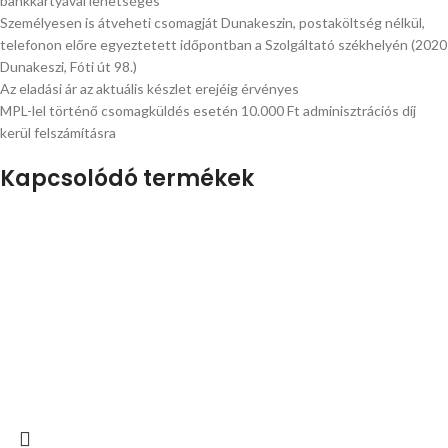
bankkártyával lehetséges
Személyesen is átveheti csomagját Dunakeszin, postaköltség nélkül,
telefonon előre egyeztetett időpontban a Szolgáltató székhelyén (2020
Dunakeszi, Fóti út 98.)
Az eladási ár az aktuális készlet erejéig érvényes
MPL-lel történő csomagküldés esetén 10.000 Ft adminisztrációs díj
kerül felszámításra
Kapcsolódó termékek