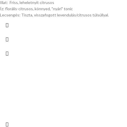
Illat: Friss, leheletnyit citrusos
Íz: florális-citrusos, könnyed, "nyári" tonic
Lecsengés: Tiszta, visszafogott levendulás/citrusos túlsúllyal.