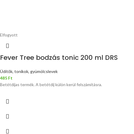
Elfogyott
Fever Tree bodzás tonic 200 ml DRS
Üdítők, tonikok, gyümölcslevek
485
Ft
Betétdíjas termék. A betétdíj külön kerül felszámításra.