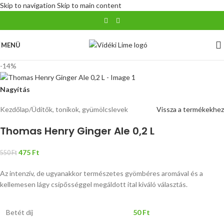
Skip to navigation
Skip to main content
MENÜ
-14%
Nagyítás
Kezdőlap
/
Üdítők, tonikok, gyümölcslevek
Vissza a termékekhez
Thomas Henry Ginger Ale 0,2 L
475
Ft
550
Ft
Az intenzív, de ugyanakkor természetes gyömbéres aromával és a
kellemesen lágy csípősséggel megáldott ital kiváló választás.
Betét díj
50
Ft