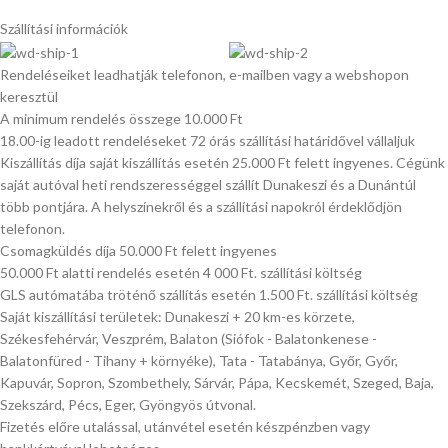
Szállítási információk
Rendeléseiket leadhatják telefonon, e-mailben vagy a webshopon
keresztül
A minimum rendelés összege 10.000 Ft
18.00-ig leadott rendeléseket 72 órás szállítási határidővel vállaljuk
Kiszállítás díja saját kiszállítás esetén 25.000 Ft felett ingyenes. Cégünk
saját autóval heti rendszerességgel szállít Dunakeszi és a Dunántúl
több pontjára. A helyszínekről és a szállítási napokról érdeklődjön
telefonon.
Csomagküldés díja 50.000 Ft felett ingyenes
50.000 Ft alatti rendelés esetén 4 000 Ft. szállítási költség
GLS autómatába tröténő szállítás esetén 1.500 Ft. szállítási költség
Saját kiszállítási területek: Dunakeszi + 20 km-es körzete,
Székesfehérvár, Veszprém, Balaton (Siófok - Balatonkenese -
Balatonfüred - Tihany + környéke), Tata - Tatabánya, Győr, Győr,
Kapuvár, Sopron, Szombethely, Sárvár, Pápa, Kecskemét, Szeged, Baja,
Szekszárd, Pécs, Eger, Gyöngyös útvonal.
Fizetés előre utalással, utánvétel esetén készpénzben vagy