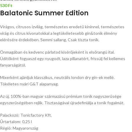
530
Ft
Balatonic Summer Edition
Virágos, citrusos ízvilág, természetes eredetű kininnel, természetes
virág és citrus kivonatokkal a legtökéletesebb gin&tonik élmény
elérésére érdekében. Semmi sallang, Csak tiszta tonik.
Önmagában és kedvenc párlatod kísérőjeként is elsőrangú ital.
Üdítőként fogyaszd egy nyugodt, laza pillanatért, frissülj fel kellemes
fanyarságától.
Mixerként ajánljuk klasszikus, neutrális london dry gin-ek mellé.
Tökéletes nyári G&T alapanyag.
Az új, 100%-ban magyar származású prémium tonik nagyszerűsége
egyszerűségében rejlik. Tisztaságával újradefiniálja a tonik fogalmát.
Palackozó: Tonicfactory Kft.
Űrtartalom: 0,25 l
Régió: Magyarország