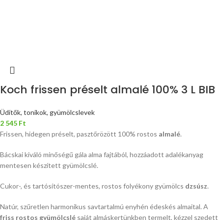
Koch frissen préselt almalé 100% 3 L BIB
Üdítők, tonikok, gyümölcslevek
2 545
Ft
Frissen, hidegen préselt, pasztőrözött 100% rostos
almalé
.
Bácskai kiváló minőségű gála alma fajtából, hozzáadott adalékanyag
mentesen készített gyümölcslé.
Cukor-, és tartósítószer-mentes, rostos folyékony gyümölcs
dzsúsz
.
Natúr, szűretlen harmonikus savtartalmú enyhén édeskés almaital. A
friss rostos gyümölcslé
saját almáskertünkben termelt, kézzel szedett