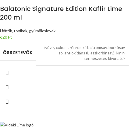
Balatonic Signature Edition Kaffir Lime
200 ml
Üdítők, tonikok, gyümölcslevek
620
Ft
ivóvíz, cukor, szén-dioxid, citromsav, borkősav,
ÖSSZETEVŐK
só, antioxidáns (L-aszkorbinsav), kinin,
természetes kivonatok