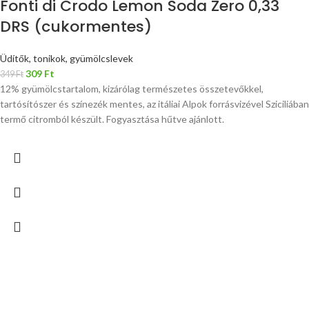
Fonti di Crodo Lemon Soda Zero 0,33
DRS (cukormentes)
Üdítők, tonikok, gyümölcslevek
309
Ft
349
Ft
12% gyümölcstartalom, kizárólag természetes összetevőkkel,
tartósítószer és színezék mentes, az itáliai Alpok forrásvizével Sziciliában
termő citromból készült. Fogyasztása hűtve ajánlott.