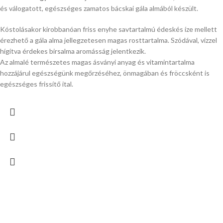
és válogatott, egészséges zamatos bácskai gála almából készült.
Kóstolásakor kirobbanóan friss enyhe savtartalmú édeskés íze mellett
érezhető a gála alma jellegzetesen magas rosttartalma. Szódával, vízzel
hígítva érdekes birsalma aromásság jelentkezik.
Az almalé természetes magas ásványi anyag és vitamintartalma
hozzájárul egészségünk megőrzéséhez, önmagában és fröccsként is
egészséges frissítő ital.