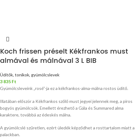
Koch frissen préselt Kékfrankos must
almával és málnával 3 L BIB
Üdítők, tonikok, gyümölcslevek
3 835
Ft
Gyümölcsleveink „rosé”-ja ez a kékfrankos-alma-málna rostos üdítő.
Illatában először a Kékfrankos szőlő must jegyei jelennek meg, a piros
bogyós gyümölcsök. Emellett érezhető a Gála és Summared alma
karaktere, továbbá az édeskés málna.
A gyümölcslé szűretlen, ezért üledék képződhet a rosttartalom miatt a
palackban.