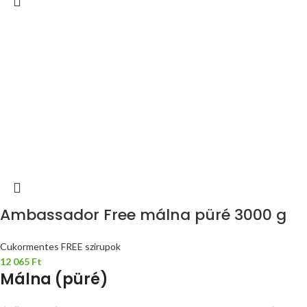
Ambassador Free málna püré 3000 g
Cukormentes FREE szirupok
12 065
Ft
Málna (püré)