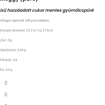
ízű hozzáadott cukor mentes gyümölcspüré
Átlagos tápérték 100 g termékben:
Energia tartalom: 51,1 kJ /12,17 kcal
Zsír: 0 g
Szénhidrát:
2,44 g
Fehérje: 0 g
Só: 0,2 g