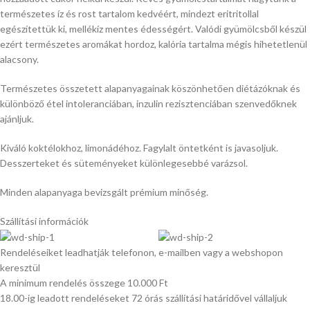
természetes íz és rost tartalom kedvéért, mindezt eritritollal
egészítettük ki, mellékíz mentes édességért. Valódi gyümölcsből készül
ezért természetes aromákat hordoz, kalória tartalma mégis hihetetlenül
alacsony.
Természetes összetett alapanyagainak köszönhetően diétázóknak és
különböző étel intoleranciában, inzulin rezisztenciában szenvedőknek
ajánljuk.
Kiváló koktélokhoz, limonádéhoz. Fagylalt öntetként is javasoljuk.
Desszerteket és süteményeket különlegesebbé varázsol.
Minden alapanyaga bevizsgált prémium minőség.
Szállítási információk
Rendeléseiket leadhatják telefonon, e-mailben vagy a webshopon
keresztül
A minimum rendelés összege 10.000 Ft
18.00-ig leadott rendeléseket 72 órás szállítási határidővel vállaljuk