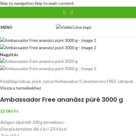
Skip to navigation
Skip to main content
MENÜ
Nagyítás
Kezdőlap
/
szirup, püré, szósz
/
Ambassabor
/
Cukormentes FREE szirupok
Vissza a termékekhez
Ambassador Free ananász püré 3000 g
12 065
Ft
Átlagos tápérték 100 g termékben:
Energia tartalom: 86,1 kJ / 23,4 kcal
Zsír: 0,0 g