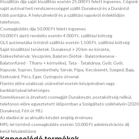
Kiszállítás díja saját kiszállítás esetén 25.000 Ft felett ingyenes. Cégünk
saját autóval heti rendszerességgel szállít Dunakeszi és a Dunántúl
több pontjára. A helyszínekről és a szállítási napokról érdeklődjön
telefonon.
Csomagküldés díja 50.000 Ft felett ingyenes
50.000 Ft alatti rendelés esetén 4 000 Ft. szállítási költség
GLS autómatába tröténő szállítás esetén 1.500 Ft. szállítási költség
Saját kiszállítási területek: Dunakeszi + 20 km-es körzete,
Székesfehérvár, Veszprém, Balaton (Siófok - Balatonkenese -
Balatonfüred - Tihany + környéke), Tata - Tatabánya, Győr, Győr,
Kapuvár, Sopron, Szombethely, Sárvár, Pápa, Kecskemét, Szeged, Baja,
Szekszárd, Pécs, Eger, Gyöngyös útvonal.
Fizetés előre utalással, utánvétel esetén készpénzben vagy
bankkártyával lehetséges
Személyesen is átveheti csomagját Dunakeszin, postaköltség nélkül,
telefonon előre egyeztetett időpontban a Szolgáltató székhelyén (2020
Dunakeszi, Fóti út 98.)
Az eladási ár az aktuális készlet erejéig érvényes
MPL-lel történő csomagküldés esetén 10.000 Ft adminisztrációs díj
kerül felszámításra