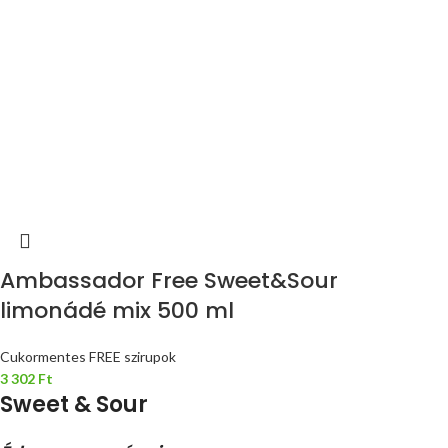
Ambassador Free Sweet&Sour
limonádé mix 500 ml
Cukormentes FREE szirupok
3 302
Ft
Sweet & Sour