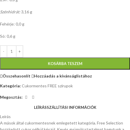
Szénhidrát:
3,16 g
Fehérje: 0,0 g
Só: 0,6 g
KOSÁRBA TESZEM
Összehasonlít
Hozzáadás a kívánságlistához
Kategória:
Cukormentes FREE szirupok
Megosztás:
LEÍRÁS
SZÁLLÍTÁSI INFORMÁCIÓK
Leírás
A mások által cukormentesnek emlegetett kategória. Free Selection
hozzáadott cukor nélkül készül. Kevés gyümölcstartalmat hagytunk a