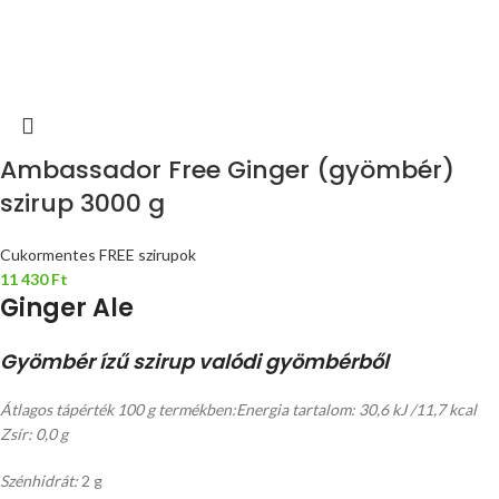
Ambassador Free Ginger (gyömbér)
szirup 3000 g
Cukormentes FREE szirupok
11 430
Ft
Ginger Ale
Gyömbér ízű szirup valódi gyömbérből
Átlagos tápérték 100 g termékben:
Energia tartalom: 30,6 kJ /11,7 kcal
Zsír: 0,0 g
Szénhidrát:
2 g