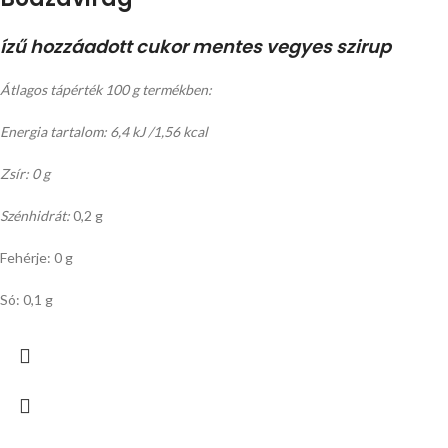
ízű hozzáadott cukor mentes vegyes szirup
Átlagos tápérték 100 g termékben:
Energia tartalom: 6,4 kJ /1,56 kcal
Zsír: 0 g
Szénhidrát:
0,2 g
Fehérje: 0 g
Só: 0,1 g