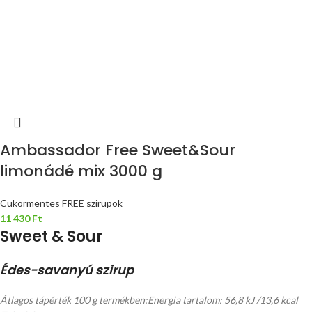
Ambassador Free Sweet&Sour
limonádé mix 3000 g
Cukormentes FREE szirupok
11 430
Ft
Sweet & Sour
Édes-savanyú szirup
Átlagos tápérték 100 g termékben:
Energia tartalom: 56,8 kJ /13,6 kcal