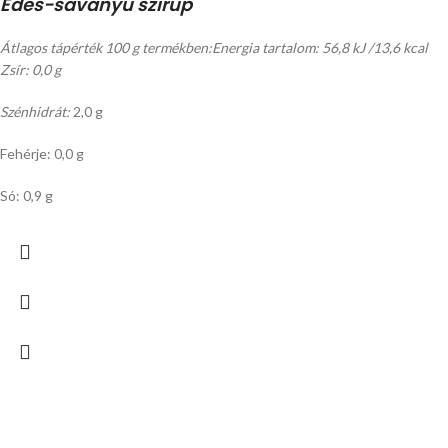
Édes-savanyú szirup
Átlagos tápérték 100 g termékben:
Energia tartalom: 56,8 kJ /13,6 kcal
Zsír: 0,0 g
Szénhidrát:
2,0 g
Fehérje: 0,0 g
Só: 0,9 g