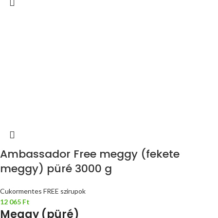
Ambassador Free meggy (fekete
meggy) püré 3000 g
Cukormentes FREE szirupok
12 065
Ft
Meggy (püré)