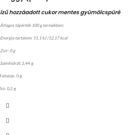
ízű hozzáadott cukor mentes gyümölcspüré
Átlagos tápérték 100 g termékben:
Energia tartalom: 51,1 kJ /12,17 kcal
Zsír: 0 g
Szénhidrát:
2,44 g
Fehérje: 0 g
Só: 0,2 g