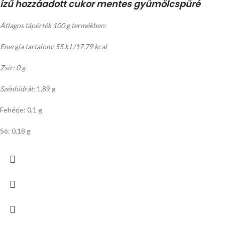
ízű hozzáadott cukor mentes gyümölcspüré
Átlagos tápérték 100 g termékben:
Energia tartalom: 55 kJ /17,79 kcal
Zsír: 0 g
Szénhidrát:
1,89 g
Fehérje: 0,1 g
Só: 0,18 g