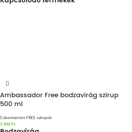
Kapcsolódó termékek
Ambassador Free bodzavirág szirup
500 ml
Cukormentes FREE szirupok
3 302
Ft
Bodzavirág