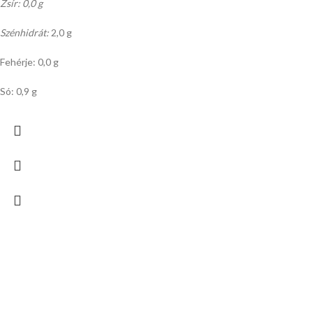
Zsír: 0,0 g
Szénhidrát:
2,0 g
Fehérje: 0,0 g
Só: 0,9 g