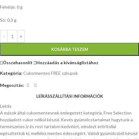
Fehérje: 0 g
Só: 0,3 g
KOSÁRBA TESZEM
Összehasonlít
Hozzáadás a kívánságlistához
Kategória:
Cukormentes FREE szirupok
Megosztás:
LEÍRÁS
SZÁLLÍTÁSI INFORMÁCIÓK
Leírás
A mások által cukormentesnek emlegetett kategória. Free Selection
hozzáadott cukor nélkül készül. Kevés gyümölcstartalmat hagytunk a
természetes íz és rost tartalom kedvéért, mindezt eritritollal
egészítettük ki, mellékíz mentes édességért. Valódi gyümölcsből készül