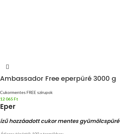
Ambassador Free eperpüré 3000 g
Cukormentes FREE szirupok
12 065
Ft
Eper
ízű hozzáadott cukor mentes gyümölcspüré
Átlagos tápérték 100 g termékben: