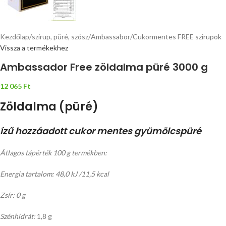
Kezdőlap
/
szirup, püré, szósz
/
Ambassabor
/
Cukormentes FREE szirupok
Vissza a termékekhez
Ambassador Free zöldalma püré 3000 g
12 065
Ft
Zöldalma (püré)
ízű hozzáadott cukor mentes gyümölcspüré
Átlagos tápérték 100 g termékben:
Energia tartalom: 48,0 kJ /11,5 kcal
Zsír: 0 g
Szénhidrát:
1,8 g