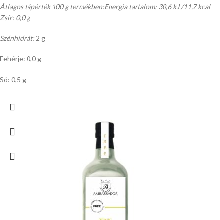
Átlagos tápérték 100 g termékben:
Energia tartalom: 30,6 kJ /11,7 kcal
Zsír: 0,0 g
Szénhidrát:
2 g
Fehérje: 0,0 g
Só: 0,5 g