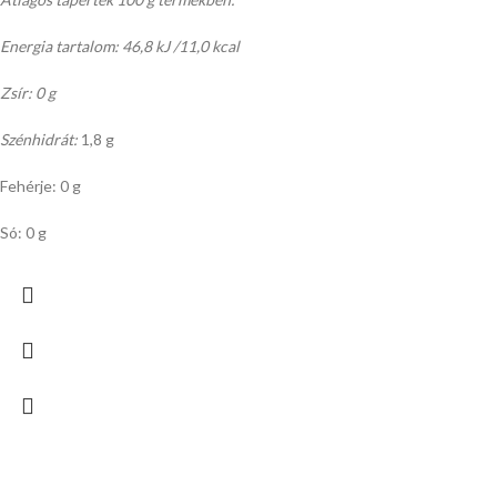
Energia tartalom: 46,8 kJ /11,0 kcal
Zsír: 0 g
Szénhidrát:
1,8 g
Fehérje: 0 g
Só: 0 g