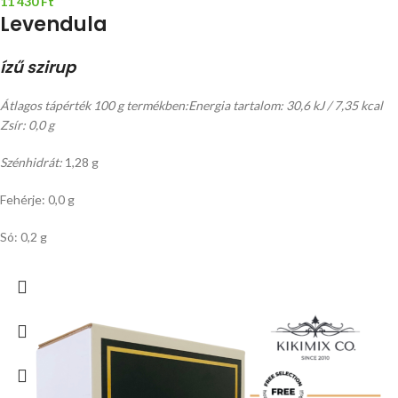
11 430
Ft
Levendula
ízű szirup
Átlagos tápérték 100 g termékben:
Energia tartalom: 30,6 kJ / 7,35 kcal
Zsír: 0,0 g
Szénhidrát:
1,28 g
Fehérje: 0,0 g
Só: 0,2 g