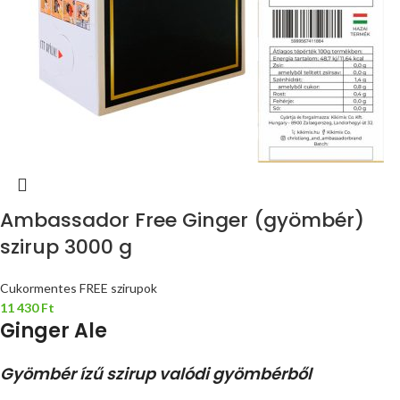
Ambassador Free Ginger (gyömbér)
szirup 3000 g
Cukormentes FREE szirupok
11 430
Ft
Ginger Ale
Gyömbér ízű szirup valódi gyömbérből