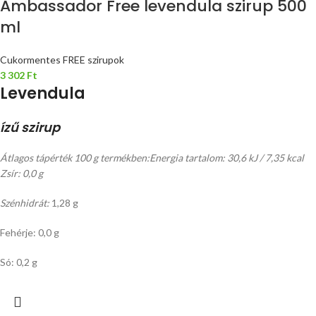
Ambassador Free levendula szirup 500
ml
Cukormentes FREE szirupok
3 302
Ft
Levendula
ízű szirup
Átlagos tápérték 100 g termékben:
Energia tartalom: 30,6 kJ / 7,35 kcal
Zsír: 0,0 g
Szénhidrát:
1,28 g
Fehérje: 0,0 g
Só: 0,2 g