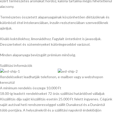
ezért természetes aromákat hordoz, kalória tartalma mégis hihetetlenül
alacsony.
Természetes összetett alapanyagainak köszönhetően diétázóknak és
különböző étel intoleranciában, inzulin rezisztenciában szenvedőknek
ajánljuk.
Kiváló koktélokhoz, limonádéhoz. Fagylalt öntetként is javasoljuk.
Desszerteket és süteményeket különlegesebbé varázsol.
Minden alapanyaga bevizsgált prémium minőség.
Szállítási információk
Rendeléseiket leadhatják telefonon, e-mailben vagy a webshopon
keresztül
A minimum rendelés összege 10.000 Ft
18.00-ig leadott rendeléseket 72 órás szállítási határidővel vállaljuk
Kiszállítás díja saját kiszállítás esetén 25.000 Ft felett ingyenes. Cégünk
saját autóval heti rendszerességgel szállít Dunakeszi és a Dunántúl
több pontjára. A helyszínekről és a szállítási napokról érdeklődjön