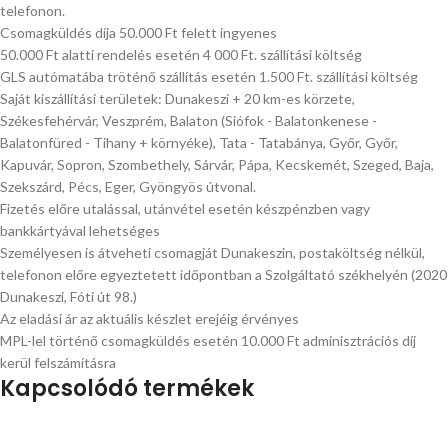
telefonon.
Csomagküldés díja 50.000 Ft felett ingyenes
50.000 Ft alatti rendelés esetén 4 000 Ft. szállítási költség
GLS autómatába tröténő szállítás esetén 1.500 Ft. szállítási költség
Saját kiszállítási területek: Dunakeszi + 20 km-es körzete,
Székesfehérvár, Veszprém, Balaton (Siófok - Balatonkenese -
Balatonfüred - Tihany + környéke), Tata - Tatabánya, Győr, Győr,
Kapuvár, Sopron, Szombethely, Sárvár, Pápa, Kecskemét, Szeged, Baja,
Szekszárd, Pécs, Eger, Gyöngyös útvonal.
Fizetés előre utalással, utánvétel esetén készpénzben vagy
bankkártyával lehetséges
Személyesen is átveheti csomagját Dunakeszin, postaköltség nélkül,
telefonon előre egyeztetett időpontban a Szolgáltató székhelyén (2020
Dunakeszi, Fóti út 98.)
Az eladási ár az aktuális készlet erejéig érvényes
MPL-lel történő csomagküldés esetén 10.000 Ft adminisztrációs díj
kerül felszámításra
Kapcsolódó termékek