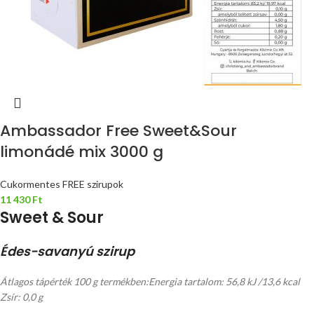
Ambassador Free Sweet&Sour
limonádé mix 3000 g
Cukormentes FREE szirupok
11 430
Ft
Sweet & Sour
Édes-savanyú szirup
Átlagos tápérték 100 g termékben:
Energia tartalom: 56,8 kJ /13,6 kcal
Zsír: 0,0 g