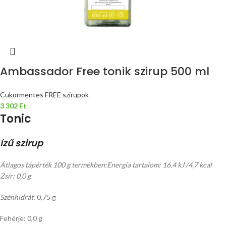
Ambassador Free tonik szirup 500 ml
Cukormentes FREE szirupok
3 302
Ft
Tonic
ízű szirup
Átlagos tápérték 100 g termékben:
Energia tartalom: 16,4 kJ /4,7 kcal
Zsír: 0,0 g
Szénhidrát:
0,75 g
Fehérje: 0,0 g