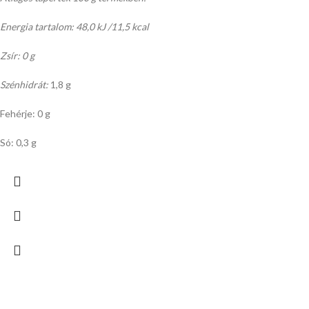
Energia tartalom: 48,0 kJ /11,5 kcal
Zsír: 0 g
Szénhidrát:
1,8 g
Fehérje: 0 g
Só: 0,3 g