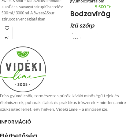
gyümölcstartalom
Sweet & Sour – Klasszikus limonádé
5 500
Ft
alap Édes-savanyú szirup Kiszerelés:
Bodzavirág
500 ml / 3000 ml A Sweet&Sour
szirupot a vendéglátásban
ízű szörp
Átlagos tápérték 100 g termékben:
Energia tartalom: 903,7 kJ /212,7
kcal
Zsír: 0,0 g
Szénhidrát:
52,2 g
Fehérje: 0,0 g
Só: 0,8 g
Friss gyümölcsök, természetes pürék, kiváló minőségű tejek és
élelmiszerek, poharak, italok és praktikus írószerek – minden, amire
szükséged lehet, egy helyen. Vidéki Lime – a minőség íze.
INFORMÁCIÓ
Elérhetőség