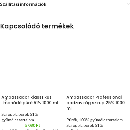
Szállítási információk
Kapcsolódó termékek
Ambassador klasszikus
Ambassador Professional
limonádé püré 51% 1000 ml
bodzavirág szirup 25% 1000
ml
Szirupok, pürék 51%
gyümölcstartalom
Pürék, 100% gyümölcstartalom
,
5 080
Ft
Szirupok, pürék 51%