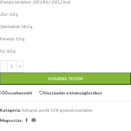
Energia tartalom: 1021,8 kJ /243,2 kcal
Zsír: 0,0 g
Szénhidrát:
58,0 g
Fehérje: 0,0 g
Só: 0,0 g
KOSÁRBA TESZEM
Összehasonlít
Hozzáadás a kívánságlistához
Kategória:
Szirupok, pürék 51% gyümölcstartalom
Megosztás: