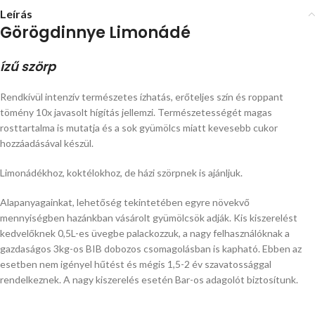
Leírás
Görögdinnye Limonádé
ízű szörp
Rendkívül intenzív természetes ízhatás, erőteljes szín és roppant
tömény 10x javasolt hígítás jellemzi. Természetességét magas
rosttartalma is mutatja és a sok gyümölcs miatt kevesebb cukor
hozzáadásával készül.
Limonádékhoz, koktélokhoz, de házi szörpnek is ajánljuk.
Alapanyagainkat, lehetőség tekintetében egyre növekvő
mennyiségben hazánkban vásárolt gyümölcsök adják. Kis kiszerelést
kedvelőknek 0,5L-es üvegbe palackozzuk, a nagy felhasználóknak a
gazdaságos 3kg-os BIB dobozos csomagolásban is kapható. Ebben az
esetben nem igényel hűtést és mégis 1,5-2 év szavatossággal
rendelkeznek. A nagy kiszerelés esetén Bar-os adagolót biztosítunk.