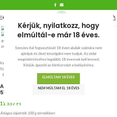
MENÜ
Nagyítás
Kérjük, nyilatkozz, hogy
elmúltál-e már 18 éves.
Szeszes ital fogyasztását 18 éven aluliak számára nem
ajánljuk és őket kiszolgálni nem tudjuk. Az oldal
megtekintéséhez legalább 18 évesnek kell lenned.
Kezdőlap
/
szirup, püré, szósz
/
Ambassabor
/
Kérjük, igazold az életkorodat a belépéshez.
Szirupok, pürék 51% gyümölcstartalom
ELMÚLTAM 18 ÉVES
Ambassador görögdinnye limonádé püré
NEM MÚLTAM EL 18 ÉVES
51% 3000 g
11 557
Ft
Átlagos tápérték 100 g termékben: