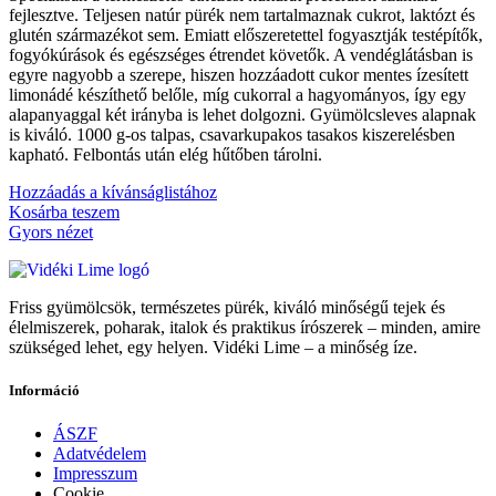
fejlesztve. Teljesen natúr pürék nem tartalmaznak cukrot, laktózt és
glutén származékot sem. Emiatt előszeretettel fogyasztják testépítők,
fogyókúrások és egészséges étrendet követők. A vendéglátásban is
egyre nagyobb a szerepe, hiszen hozzáadott cukor mentes ízesített
limonádé készíthető belőle, míg cukorral a hagyományos, így egy
alapanyaggal két irányba is lehet dolgozni. Gyümölcsleves alapnak
is kiváló. 1000 g-os talpas, csavarkupakos tasakos kiszerelésben
kapható. Felbontás után elég hűtőben tárolni.
Hozzáadás a kívánságlistához
Kosárba teszem
Gyors nézet
Friss gyümölcsök, természetes pürék, kiváló minőségű tejek és
élelmiszerek, poharak, italok és praktikus írószerek – minden, amire
szükséged lehet, egy helyen. Vidéki Lime – a minőség íze.
Információ
ÁSZF
Adatvédelem
Impresszum
Cookie