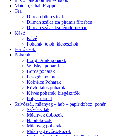
Ilusion alkoholmentes italok
Matcha, Chai, Frappé
Tea
Dilmah filteres teák
Dilmah szálas tea piramis filterben
Dilmah szálas tea fémdobozban
Kávé
Kávé
Poharak, tetők, kiegészítők
Forró csoki
Poharak
Long Drink poharak
Whiskys poharak
Boros poharak
Pezsgős poharak
Koktélos Poharak
Röviditalos poharak
Kávés poharak, kiegészítők
Polycarbonat
Szívószál, műanyag – hab – papír doboz, pohár
Szívószálak
Műanyag dobozok
Habdobozok
Műanyag poharak
Műanyag evőeszközök