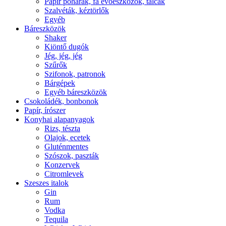
Papír poharak, fa evőeszközök, tálcák
Szalvéták, kéztörlők
Egyéb
Báreszközök
Shaker
Kiöntő dugók
Jég, jég, jég
Szűrők
Szifonok, patronok
Bárgépek
Egyéb báreszközök
Csokoládék, bonbonok
Papír, írószer
Konyhai alapanyagok
Rizs, tészta
Olajok, ecetek
Gluténmentes
Szószok, paszták
Konzervek
Citromlevek
Szeszes italok
Gin
Rum
Vodka
Tequila