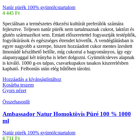
Natúr pürék 100% gyümölcstartalom
4 445
Ft
Speciálisan a természetes étkezési kultúrát preferálók számára
fejlesztve. Teljesen natúr pürék nem tartalmaznak cukrot, laktózt és
glutén származékot sem. Emiatt előszeretettel fogyasztják testépítők,
fogyókúrások és egészséges étrendet követők. A vendéglátásban is
egyre nagyobb a szerepe, hiszen hozzáadott cukor mentes ízesített
limonádé készíthető belőle, míg cukorral a hagyományos, így egy
alapanyaggal két irányba is lehet dolgozni. Gyümölcsleves alapnak
is kiváló. 1000 g-os talpas, csavarkupakos tasakos kiszerelésben
kapható. Felbontás után elég hűtőben tárolni.
Hozzáadás a kívánságlistához
Kosárba teszem
Gyors nézet
Összehasonlít
Ambassador Natur Homoktövis Püré 100 % 1000
ml
Natúr pürék 100% gyümölcstartalom
6 731
Ft