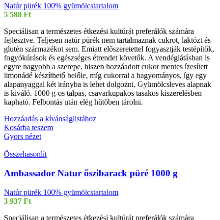
Natúr pürék 100% gyümölcstartalom
5 588
Ft
Speciálisan a természetes étkezési kultúrát preferálók számára
fejlesztve. Teljesen natúr pürék nem tartalmaznak cukrot, laktózt és
glutén származékot sem. Emiatt előszeretettel fogyasztják testépítők,
fogyókúrások és egészséges étrendet követők. A vendéglátásban is
egyre nagyobb a szerepe, hiszen hozzáadott cukor mentes ízesített
limonádé készíthető belőle, míg cukorral a hagyományos, így egy
alapanyaggal két irányba is lehet dolgozni. Gyümölcsleves alapnak
is kiváló. 1000 g-os talpas, csavarkupakos tasakos kiszerelésben
kapható. Felbontás után elég hűtőben tárolni.
Hozzáadás a kívánságlistához
Kosárba teszem
Gyors nézet
Összehasonlít
Ambassador Natur őszibarack püré 1000 g
Natúr pürék 100% gyümölcstartalom
3 937
Ft
Speciálisan a természetes étkezési kultúrát preferálók számára