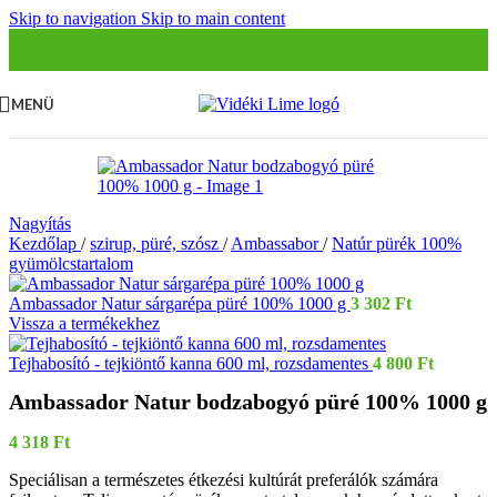
Skip to navigation
Skip to main content
MENÜ
Nagyítás
Kezdőlap
/
szirup, püré, szósz
/
Ambassabor
/
Natúr pürék 100%
gyümölcstartalom
Ambassador Natur sárgarépa püré 100% 1000 g
3 302
Ft
Vissza a termékekhez
Tejhabosító - tejkiöntő kanna 600 ml, rozsdamentes
4 800
Ft
Ambassador Natur bodzabogyó püré 100% 1000 g
4 318
Ft
Speciálisan a természetes étkezési kultúrát preferálók számára