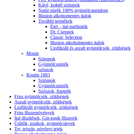
Kávé, koktél szirupok
Natúr pürék 100% gyümölcstartalom
Illusion alkohomentes italok
További termékek
Étel – ital parfümök
Dr. Cseppek
Classic Selection
Illusion alkoholmentes italok
Liofilizált és aszalt gyümölcsök, zöldségek
Monin
Szirupok
Gyümölcspürék
szószok
Routin 1883
Szirupok
Gyümölcspürék
Szószok, frappék
Friss gyümölcsök, zöldségek
Aszalt gyümölcsök, zöldségek
Liofilizált gyümölcsök, zöldségek
Friss fűszernövények
Ital díszítések, Gin-tonik fűszerek
Üditők, tonikok, gyümölcslevek
Tej, tejszín, növényi tejek