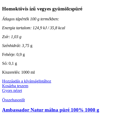
Homoktövis
ízű vegyes gyümölcspüré
Átlagos tápérték 100 g termékben:
Energia tartalom: 124,9 kJ / 35,8 kcal
Zsír: 1,03 g
Szénhidrát: 3,75
g
Fehérje: 0,9 g
Só: 0,1 g
Kiszerelés: 1000 ml
Hozzáadás a kívánságlistához
Kosárba teszem
Gyors nézet
Összehasonlít
Ambassador Natur málna püré 100% 1000 g