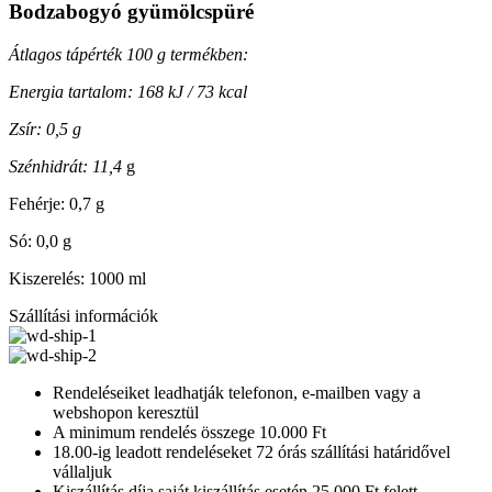
Bodzabogyó
gyümölcspüré
Átlagos tápérték 100 g termékben:
Energia tartalom: 168 kJ / 73 kcal
Zsír: 0,5 g
Szénhidrát: 11,4
g
Fehérje: 0,7 g
Só: 0,0 g
Kiszerelés: 1000 ml
Szállítási információk
Rendeléseiket leadhatják telefonon, e-mailben vagy a
webshopon keresztül
A minimum rendelés összege 10.000 Ft
18.00-ig leadott rendeléseket 72 órás szállítási határidővel
vállaljuk
Kiszállítás díja saját kiszállítás esetén 25.000 Ft felett