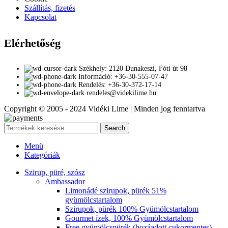
Szállítás, fizetés
Kapcsolat
Elérhetőség
Székhely: 2120 Dunakeszi, Fóti út 98
Információ: +36-30-555-07-47
Rendelés: +36-30-372-17-14
rendeles@videkilime.hu
Copyright © 2005 - 2024 Vidéki Lime | Minden jog fenntartva
Search
Menü
Kategóriák
Szirup, püré, szósz
Ambassador
Limonádé szirupok, pürék 51%
gyümölcstartalom
Szirupok, pürék 100% Gyümölcstartalom
Gourmet ízek, 100% Gyümölcstartalom
Free gyümölcspürék (hozáadott cukormentes)