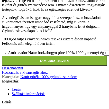
fejlesztve. Teljesen natúr pürék nem tartalmaznak hozzáadott cukrot,
laktózt és glutén származékot sem. Emiatt előszeretettel fogyasztják
testépítők, fogyókúrások és az egészséges étrendet követők.
A vendéglátásban is egyre nagyobb a szerepe, hiszen hozzáadott
cukormentes ízesített limonádé készíthető, míg cukorral a
hagyományos. Így egy alapanyaggal 2 irányba is lehet dolgozni.
Gyümölcsleves alapnak is kiváló!
1000g-os talpas csavarkupakos tasakos kiszerelésben kapható.
Felbontás után elég hűtőben tartani.
Ambassador Natur bodzabogyó püré 100% 1000 g mennyiség
KOSÁRBA TESZEM
Összehasonlít
Hozzáadás a kívánságlistához
Kategória:
Natúr pürék 100% gyümölcstartalom
Megosztás:
Leírás
Szállítási információk
Leírás