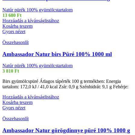
Natúr pürék 100% gyümölcstartalom
13 680
Ft
Hozzáadás a kívánságlistához
Kosárba teszem
Gyors nézet
Összehasonlít
Ambassador Natur birs Püré 100% 1000 ml
Natúr pürék 100% gyümölcstartalom
3 810
Ft
Birs gyümölcspüré Átlagos tápérték 100 g termékben: Energia
tartalom: 172,0 kJ / 41,0 kcal Zsír: 0,9 g Szénhidrát: 9,1 g Fehérje:
Hozzáadás a kívánságlistához
Kosárba teszem
Gyors nézet
Összehasonlít
Ambassador Natur görögdinnye püré 100% 1000 g