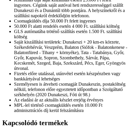
ingyenes. Cégünk saját autóval heti rendszerességgel szállít
Dunakeszi és a Dunántúl több pontjára. A helyszínekről és a
szállítási napokról érdeklődjön telefonon.
Csomagküldés díja 50.000 Ft felett ingyenes
50.000 Ft alatti rendelés esetén 4 000 Ft. szállítási költség
GLS autómatába tröténő szállítás esetén 1.500 Ft. szállítási
költség
Saját kiszállítási területek: Dunakeszi + 20 km-es körzete,
Székesfehérvár, Veszprém, Balaton (Siófok - Balatonkenese -
Balatonfüred - Tihany + környéke), Tata - Tatabánya, Győr,
Győr, Kapuvár, Sopron, Szombethely, Sárvár, Pápa,
Kecskemét, Szeged, Baja, Szekszárd, Pécs, Eger, Gyöngyös
útvonal.
Fizetés előre utalással, utánvétel esetén készpénzben vagy
bankkártyával lehetséges
Személyesen is átveheti csomagját Dunakeszin, postaköltség
nélkül, telefonon előre egyeztetett időpontban a Szolgáltató
székhelyén (2020 Dunakeszi, Fóti út 98.)
Az eladási ár az aktuális készlet erejéig érvényes
MPL-lel történő csomagküldés esetén 10.000 Ft
adminisztrációs díj kerül felszámításra
Kapcsolódó termékek