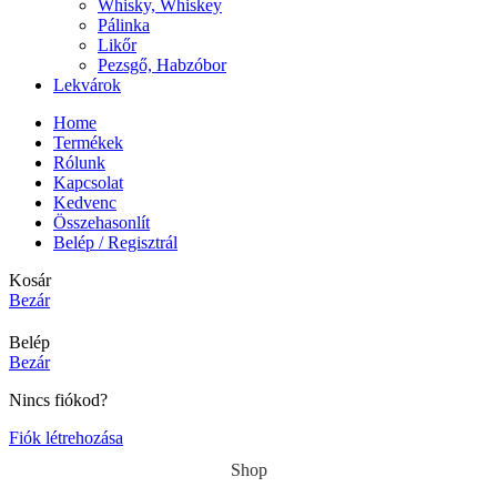
Whisky, Whiskey
Pálinka
Likőr
Pezsgő, Habzóbor
Lekvárok
Home
Termékek
Rólunk
Kapcsolat
Kedvenc
Összehasonlít
Belép / Regisztrál
Kosár
Bezár
Belép
Bezár
Nincs fiókod?
Fiók létrehozása
Shop