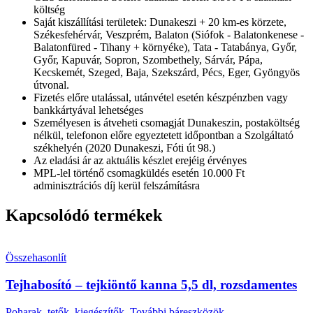
költség
Saját kiszállítási területek: Dunakeszi + 20 km-es körzete,
Székesfehérvár, Veszprém, Balaton (Siófok - Balatonkenese -
Balatonfüred - Tihany + környéke), Tata - Tatabánya, Győr,
Győr, Kapuvár, Sopron, Szombethely, Sárvár, Pápa,
Kecskemét, Szeged, Baja, Szekszárd, Pécs, Eger, Gyöngyös
útvonal.
Fizetés előre utalással, utánvétel esetén készpénzben vagy
bankkártyával lehetséges
Személyesen is átveheti csomagját Dunakeszin, postaköltség
nélkül, telefonon előre egyeztetett időpontban a Szolgáltató
székhelyén (2020 Dunakeszi, Fóti út 98.)
Az eladási ár az aktuális készlet erejéig érvényes
MPL-lel történő csomagküldés esetén 10.000 Ft
adminisztrációs díj kerül felszámításra
Kapcsolódó termékek
Összehasonlít
Tejhabosító – tejkiöntő kanna 5,5 dl, rozsdamentes
Poharak, tetők, kiegészítők
,
További báreszközök