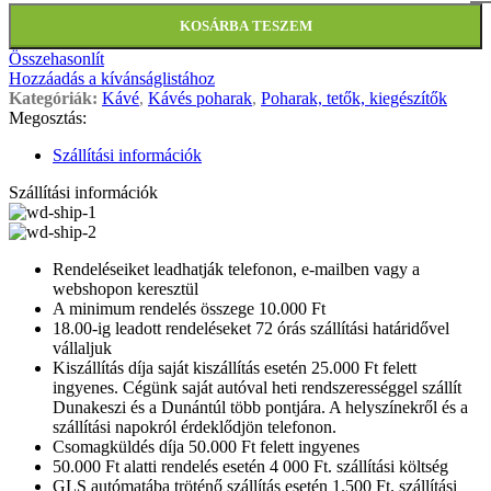
KOSÁRBA TESZEM
Összehasonlít
Hozzáadás a kívánságlistához
Kategóriák:
Kávé
,
Kávés poharak
,
Poharak, tetők, kiegészítők
Megosztás:
Szállítási információk
Szállítási információk
Rendeléseiket leadhatják telefonon, e-mailben vagy a
webshopon keresztül
A minimum rendelés összege 10.000 Ft
18.00-ig leadott rendeléseket 72 órás szállítási határidővel
vállaljuk
Kiszállítás díja saját kiszállítás esetén 25.000 Ft felett
ingyenes. Cégünk saját autóval heti rendszerességgel szállít
Dunakeszi és a Dunántúl több pontjára. A helyszínekről és a
szállítási napokról érdeklődjön telefonon.
Csomagküldés díja 50.000 Ft felett ingyenes
50.000 Ft alatti rendelés esetén 4 000 Ft. szállítási költség
GLS autómatába tröténő szállítás esetén 1.500 Ft. szállítási