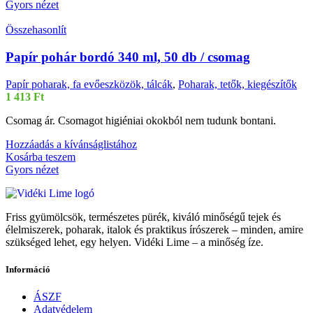
Gyors nézet
Összehasonlít
Papír pohár bordó 340 ml, 50 db / csomag
Papír poharak, fa evőeszközök, tálcák
,
Poharak, tetők, kiegészítők
1 413
Ft
Csomag ár. Csomagot higiéniai okokból nem tudunk bontani.
Hozzáadás a kívánságlistához
Kosárba teszem
Gyors nézet
Friss gyümölcsök, természetes pürék, kiváló minőségű tejek és
élelmiszerek, poharak, italok és praktikus írószerek – minden, amire
szükséged lehet, egy helyen. Vidéki Lime – a minőség íze.
Információ
ÁSZF
Adatvédelem