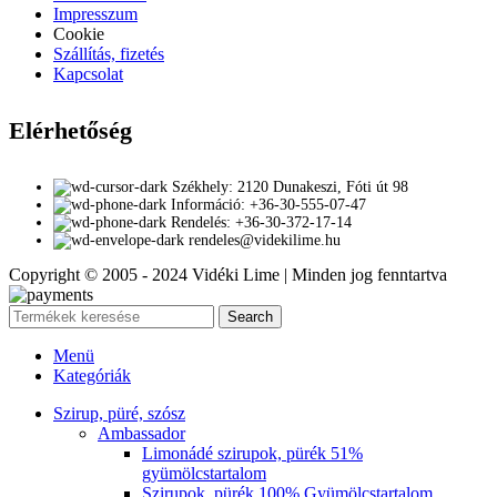
Impresszum
Cookie
Szállítás, fizetés
Kapcsolat
Elérhetőség
Székhely: 2120 Dunakeszi, Fóti út 98
Információ: +36-30-555-07-47
Rendelés: +36-30-372-17-14
rendeles@videkilime.hu
Copyright © 2005 - 2024 Vidéki Lime | Minden jog fenntartva
Search
Menü
Kategóriák
Szirup, püré, szósz
Ambassador
Limonádé szirupok, pürék 51%
gyümölcstartalom
Szirupok, pürék 100% Gyümölcstartalom