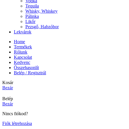
Vodka
Tequila
Whisky, Whiskey
Pálinka
Likőr
Pezsgő, Habzóbor
Lekvárok
Home
Termékek
Rólunk
Kapcsolat
Kedvenc
Összehasonlít
Belép / Regisztrál
Kosár
Bezár
Belép
Bezár
Nincs fiókod?
Fiók létrehozása