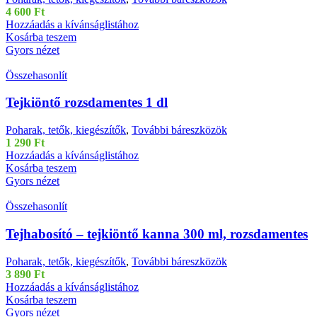
4 600
Ft
Hozzáadás a kívánságlistához
Kosárba teszem
Gyors nézet
Összehasonlít
Tejkiöntő rozsdamentes 1 dl
Poharak, tetők, kiegészítők
,
További báreszközök
1 290
Ft
Hozzáadás a kívánságlistához
Kosárba teszem
Gyors nézet
Összehasonlít
Tejhabosító – tejkiöntő kanna 300 ml, rozsdamentes
Poharak, tetők, kiegészítők
,
További báreszközök
3 890
Ft
Hozzáadás a kívánságlistához
Kosárba teszem
Gyors nézet