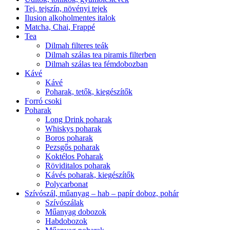
Tej, tejszín, növényi tejek
Ilusion alkoholmentes italok
Matcha, Chai, Frappé
Tea
Dilmah filteres teák
Dilmah szálas tea piramis filterben
Dilmah szálas tea fémdobozban
Kávé
Kávé
Poharak, tetők, kiegészítők
Forró csoki
Poharak
Long Drink poharak
Whiskys poharak
Boros poharak
Pezsgős poharak
Koktélos Poharak
Röviditalos poharak
Kávés poharak, kiegészítők
Polycarbonat
Szívószál, műanyag – hab – papír doboz, pohár
Szívószálak
Műanyag dobozok
Habdobozok