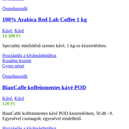
Összehasonlít
100% Arabica Red Lab Coffee 1 kg
Kávé
,
Kávé
14 300
Ft
Speciality minősítésű szemes kávé, 1 kg-os kiszerelésben.
Hozzáadás a kívánságlistához
Kosárba teszem
Gyors nézet
Összehasonlít
BianCaffe koffeinmentes kávé POD
Kávé
,
Kávé
120
Ft
BianCaffe koffeinmentes kávé POD kiszerelésben, 50 db / #.
Egyesével csomagolt, egyesével rendelhető.
Hozzáadás a kívánságlistához