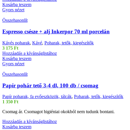
Kosárba teszem
Gyors nézet
Összehasonlít
Espresso csésze + alj Inkerpor 70 ml porcelán
Kávés poharak
,
Kávé
,
Poharak, tetők, kiegészítők
3 175
Ft
Hozzáadás a kívánságlistához
Kosárba teszem
Gyors nézet
Összehasonlít
Papír pohár tető 3-4 dl, 100 db / csomag
Papír poharak, fa evőeszközök, tálcák
,
Poharak, tetők, kiegészítők
1 350
Ft
Csomag ár. Csomagot higiéniai okokból nem tudunk bontani.
Hozzáadás a kívánságlistához
Kosárba teszem