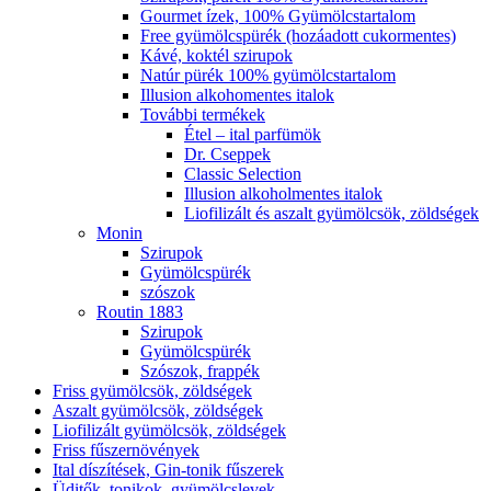
Gourmet ízek, 100% Gyümölcstartalom
Free gyümölcspürék (hozáadott cukormentes)
Kávé, koktél szirupok
Natúr pürék 100% gyümölcstartalom
Illusion alkohomentes italok
További termékek
Étel – ital parfümök
Dr. Cseppek
Classic Selection
Illusion alkoholmentes italok
Liofilizált és aszalt gyümölcsök, zöldségek
Monin
Szirupok
Gyümölcspürék
szószok
Routin 1883
Szirupok
Gyümölcspürék
Szószok, frappék
Friss gyümölcsök, zöldségek
Aszalt gyümölcsök, zöldségek
Liofilizált gyümölcsök, zöldségek
Friss fűszernövények
Ital díszítések, Gin-tonik fűszerek
Üditők, tonikok, gyümölcslevek