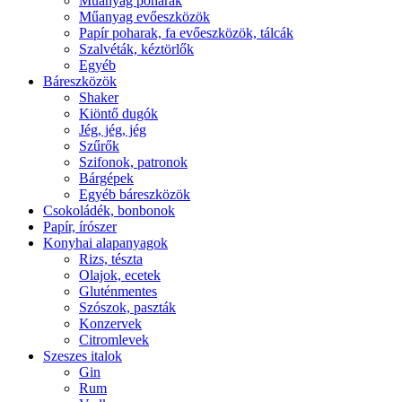
Műanyag poharak
Műanyag evőeszközök
Papír poharak, fa evőeszközök, tálcák
Szalvéták, kéztörlők
Egyéb
Báreszközök
Shaker
Kiöntő dugók
Jég, jég, jég
Szűrők
Szifonok, patronok
Bárgépek
Egyéb báreszközök
Csokoládék, bonbonok
Papír, írószer
Konyhai alapanyagok
Rizs, tészta
Olajok, ecetek
Gluténmentes
Szószok, paszták
Konzervek
Citromlevek
Szeszes italok
Gin
Rum