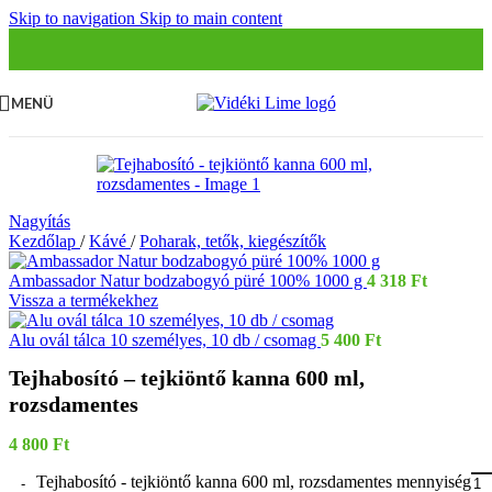
Skip to navigation
Skip to main content
MENÜ
Nagyítás
Kezdőlap
/
Kávé
/
Poharak, tetők, kiegészítők
Ambassador Natur bodzabogyó püré 100% 1000 g
4 318
Ft
Vissza a termékekhez
Alu ovál tálca 10 személyes, 10 db / csomag
5 400
Ft
Tejhabosító – tejkiöntő kanna 600 ml,
rozsdamentes
4 800
Ft
Tejhabosító - tejkiöntő kanna 600 ml, rozsdamentes mennyiség