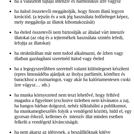
ha a választott fajtájú intenzív és harmonikus ízre vágysz
ha italod összetevői meggátolják, hogy finom illatú legyen
kreációd. (a tejszín és a sok jég használata fedőréteget képez,
mely meggátolja az illatok kibontakozását)
ha ételed összetevői nem biztosítják az általad várt intenzív
illatokat (az olaj és a tejtermékek használata szintén lefedi,
lefojtja az illatokat)
ha struktúrában már nem tudod alkalmazni, de ízben vagy
illatban gazdagítani szeretnéd italod vagy ételed
ha a legegyszerűbben szeretnél valami különlegeset készíteni
(epres limonádéba ajánljuk az ibolya parfümöt, körtéhez és
barackhoz a rozmaringot, vagy akár ha kalóriamentesen csoki
ízre vágysz… stb.)
ha munka környezeted nem teszi lehetővé, hogy felhívd
magadra a figyelmet (exclusive üzletben nem kívánatos a zaj,
ha hangos bárban dolgozol, nehéz túlkiabálni a publikumot,
ha munkamegbeszélés folyik a vendégeid között), hidd el, egy
gyorsan érkező, kellemes és intenzív illat minden esetben
felkelti a vendégeid kíváncsiságát.
ha nem akarsz az idénynek, a beszállítóknak kitéve