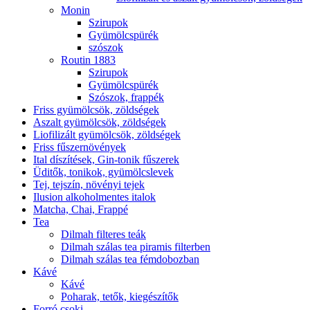
Monin
Szirupok
Gyümölcspürék
szószok
Routin 1883
Szirupok
Gyümölcspürék
Szószok, frappék
Friss gyümölcsök, zöldségek
Aszalt gyümölcsök, zöldségek
Liofilizált gyümölcsök, zöldségek
Friss fűszernövények
Ital díszítések, Gin-tonik fűszerek
Üditők, tonikok, gyümölcslevek
Tej, tejszín, növényi tejek
Ilusion alkoholmentes italok
Matcha, Chai, Frappé
Tea
Dilmah filteres teák
Dilmah szálas tea piramis filterben
Dilmah szálas tea fémdobozban
Kávé
Kávé
Poharak, tetők, kiegészítők
Forró csoki