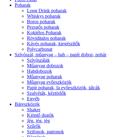
Poharak
Long Drink poharak
Whiskys poharak
Boros poharak
Pezsgős poharak
Koktélos Poharak
Röviditalos poharak
Kávés poharak, kiegészítők
Polycarbonat
Szívószál, műanyag – hab – papír doboz, pohár
Szívószálak
Műanyag dobozok
Habdobozok
Műanyag poharak
Műanyag evőeszközök
Papír poharak, fa evőeszközök, tálcák
Szalvéták, kéztörlők
Egyéb
Báreszközök
Shaker
Kiöntő dugók
Jég, jég, jég
Szűrők
Szifonok, patronok