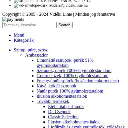
Rendelés: +36-30-372-17-14
rendeles@videkilime.hu
Copyright © 2005 - 2024 Vidéki Lime | Minden jog fenntartva
Search
Menü
Kategóriák
Szirup, püré, szósz
Ambassador
Limonádé szirupok, pürék 51%
gyümölcstartalom
Szirupok, pürék 100% Gyümölcstartalom
Gourmet ízek, 100% Gyümölcstartalom
Free gyümölcspürék (hozáadott cukormentes)
Kávé, koktél szirupok
Natúr pürék 100% gyümölcstartalom
Illusion alkohomentes italok
További termékek
Étel – ital parfümök
Dr. Cseppek
Classic Selection
Illusion alkoholmentes italok
Liofilizált és aszalt gyümölcsök, zöldségek