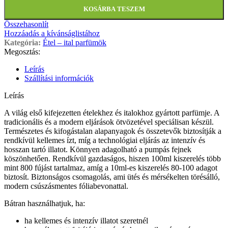
KOSÁRBA TESZEM
Összehasonlít
Hozzáadás a kívánságlistához
Kategória:
Étel – ital parfümök
Megosztás:
Leírás
Szállítási információk
Leírás
A világ első kifejezetten ételekhez és italokhoz gyártott parfümje. A
tradicionális és a modern eljárások ötvözetével speciálisan készül.
Természetes és kifogástalan alapanyagok és összetevők biztosítják a
rendkívül kellemes ízt, míg a technológiai eljárás az intenzív és
hosszan tartó illatot. Könnyen adagolható a pumpás fejnek
köszönhetően. Rendkívül gazdaságos, hiszen 100ml kiszerelés több
mint 800 fújást tartalmaz, amíg a 10ml-es kiszerelés 80-100 adagot
biztosít. Biztonságos csomagolás, ami ütés és mérsékelten törésálló,
modern csúszásmentes fóliabevonattal.
Bátran használhatjuk, ha:
ha kellemes és intenzív illatot szeretnél