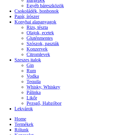
Bárgépek
Egyéb báreszközök
Csokoládék, bonbonok
Papír, írószer
Konyhai alapanyagok
Rizs, tészta
Olajok, ecetek
Gluténmentes
Szószok, paszták
Konzervek
Citromlevek
Szeszes italok
Gin
Rum
Vodka
Tequila
Whisky, Whiskey
Pálinka
Likőr
Pezsgő, Habzóbor
Lekvárok
Home
Termékek
Rólunk