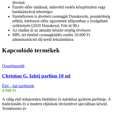
útvonal.
Fizetés előre utalással, utánvétel esetén készpénzben vagy
bankkártyával lehetséges
Személyesen is átveheti csomagját Dunakeszin, postaköltség
nélkül, telefonon előre egyeztetett időpontban a Szolgáltató
székhelyén (2020 Dunakeszi, Fóti út 98.)
Az eladási ár az aktuális készlet erejéig érvényes
MPL-lel történő csomagküldés esetén 10.000 Ft
adminisztrációs díj kerül felszámításra
Kapcsolódó termékek
Összehasonlít
Christian G. fahéj parfüm 10 ml
Étel – ital parfümök
4 890
Ft
A világ első kifejezetten ételekhez és italokhoz gyártott parfümje. A
tradicionális és a modern eljárások ötvözetével speciálisan készül.
Természetes és