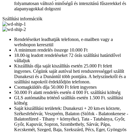
folyamatosan változó minőségű és intenzitású fűszerekkel és
alapanyagokkal dolgozni
Szállítási információk
Rendeléseiket leadhatják telefonon, e-mailben vagy a
webshopon keresztül
A minimum rendelés összege 10.000 Ft
18.00-ig leadott rendeléseket 72 órás szállítási határidővel
vállaljuk
Kiszállítás díja saját kiszállítás esetén 25.000 Ft felett
ingyenes. Cégünk saját autóval heti rendszerességgel szállít
Dunakeszi és a Dunántúl több pontjára. A helyszínekről és a
szállítási napokról érdeklődjön telefonon.
Csomagküldés díja 50.000 Ft felett ingyenes
50.000 Ft alatti rendelés esetén 4 000 Ft. szállítási költség
GLS autómatába tröténő szállítás esetén 1.500 Ft. szállítási
költség
Saját kiszállítási területek: Dunakeszi + 20 km-es körzete,
Székesfehérvár, Veszprém, Balaton (Siófok - Balatonkenese -
Balatonfüred - Tihany + környéke), Tata - Tatabánya, Győr,
Győr, Kapuvár, Sopron, Szombethely, Sárvár, Pápa,
Kecskemét, Szeged, Baja, Szekszárd, Pécs, Eger, Gyöngyös