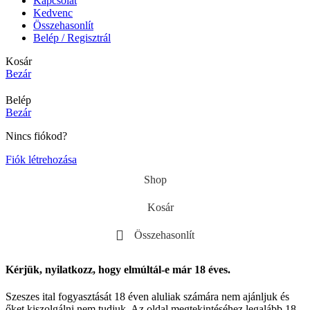
Kapcsolat
Kedvenc
Összehasonlít
Belép / Regisztrál
Kosár
Bezár
Belép
Bezár
Nincs fiókod?
Fiók létrehozása
Shop
Kosár
Összehasonlít
Kérjük, nyilatkozz, hogy elmúltál-e már 18 éves.
Szeszes ital fogyasztását 18 éven aluliak számára nem ajánljuk és
őket kiszolgálni nem tudjuk. Az oldal megtekintéséhez legalább 18