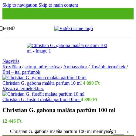
Skip to navigation
Skip to main content
MENÜ
Nagyítás
Kezdőlap
/
szirup, püré, szósz
/
Ambassabor
/
További termékek
/
Étel – ital parfümök
Christian G. gabona maláta parfüm 10 ml
4 890
Ft
Vissza a termékekhez
Christian G. füstölt maláta parfüm 10 ml
4 890
Ft
Christian G. gabona maláta parfüm 100 ml
12 446
Ft
Christian G. gabona maláta parfüm 100 ml mennyiség