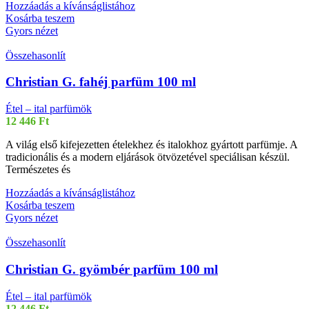
Hozzáadás a kívánságlistához
Kosárba teszem
Gyors nézet
Összehasonlít
Christian G. fahéj parfüm 100 ml
Étel – ital parfümök
12 446
Ft
A világ első kifejezetten ételekhez és italokhoz gyártott parfümje. A
tradicionális és a modern eljárások ötvözetével speciálisan készül.
Természetes és
Hozzáadás a kívánságlistához
Kosárba teszem
Gyors nézet
Összehasonlít
Christian G. gyömbér parfüm 100 ml
Étel – ital parfümök
12 446
Ft