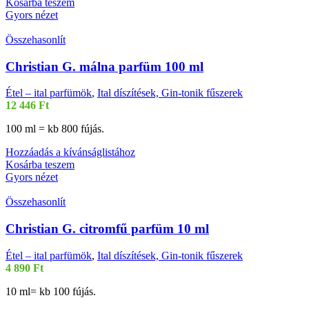
Kosárba teszem
Gyors nézet
Összehasonlít
Christian G. málna parfüm 100 ml
Étel – ital parfümök
,
Ital díszítések, Gin-tonik fűszerek
12 446
Ft
100 ml = kb 800 fújás.
Hozzáadás a kívánságlistához
Kosárba teszem
Gyors nézet
Összehasonlít
Christian G. citromfű parfüm 10 ml
Étel – ital parfümök
,
Ital díszítések, Gin-tonik fűszerek
4 890
Ft
10 ml= kb 100 fújás.