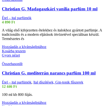
Christian G. Madagaszkári vanília parfüm 10 ml
Étel – ital parfümök
4 890
Ft
A világ első kifejezetten ételekhez és italokhoz gyártott parfümje. A
tradicionális és a modern eljárások ötvözetével speciálisan készül.
Természetes és
Hozzáadás a kívánságlistához
Kosárba teszem
Gyors nézet
Összehasonlít
Christian G. mediterrán narancs parfüm 100 ml
Étel – ital parfümök
,
Ital díszítések, Gin-tonik fűszerek
12 446
Ft
100 ml kb 800 fújás.
Hozzáadás a kívánságlistához