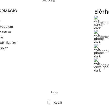
Só: 0,2 g
ORMÁCIÓ
Elér
F
Székhel
védelem
esszum
Inform
ie
ítás, fizetés
solat
Rendel
rendele
Shop
Kosár