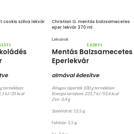
t csokis szilva lekvár
Christian G. mentás balzsamecetes
eper lekvár 370 ml
Lekvárok
613
Ft
1 638
Ft
koládés
Mentás Balzsamecetes
r
Eperlekvár
tve
almával édesítve
 g termékben:
Átlagos tápérték 100 g termékben:
,1 kJ /35 kcal
Energia tartalom: 231,7 kJ /53,4 kcal
Zsír: 0,4 g
Szénhidrát:
13,5 g
Fehérje: 5,5 g