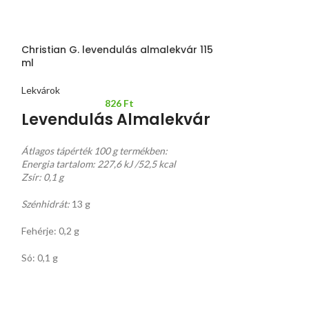
Christian G. levendulás almalekvár 115
Christian G. szi
ml
Lekvárok
Lekvárok
Szilvalek
826
Ft
Levendulás Almalekvár
és almával 
Átlagos tápérték 100 g termékben:
Energia tartalom: 227,6 kJ /52,5 kcal
Átlagos tápérték 
Zsír: 0,1 g
Energia tartalom: 
Zsír: 0,4 g
Szénhidrát:
13 g
Szénhidrát:
13,5 g
Fehérje: 0,2 g
Fehérje: 5,5 g
Só: 0,1 g
Só: 0,2 g