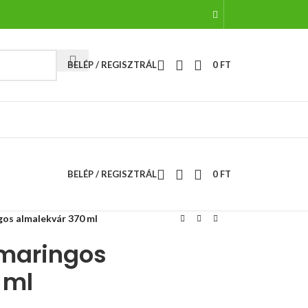
BELÉP / REGISZTRÁL
0
FT
BELÉP / REGISZTRÁL
0
FT
gos almalekvár 370 ml
zmaringos
 ml