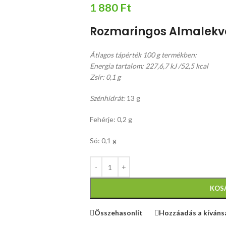
1 880
Ft
Rozmaringos Almalekv
Átlagos tápérték 100 g termékben:
Energia tartalom: 227,6,7 kJ /52,5 kcal
Zsír: 0,1 g
Szénhidrát:
13 g
Fehérje: 0,2 g
Só: 0,1 g
KOS
Összehasonlít
Hozzáadás a kíváns