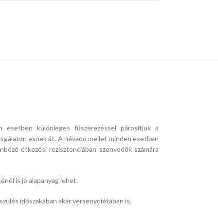
esetben különleges fűszerezéssel párosítjuk a
izsgálaton esnek át. A névadó mellet minden esetben
önböző étkezési rezisztenciában szenvedők számára
énél is jó alapanyag lehet.
észülés időszakában akár versenydiétában is.