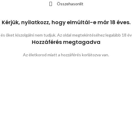
Összehasonlít
Kérjük, nyilatkozz, hogy elmúltál-e már 18 éves.
 és őket kiszolgálni nem tudjuk. Az oldal megtekintéséhez legalább 18 év
Hozzáférés megtagadva
Az életkorod miatt a hozzáférés korlátozva van.