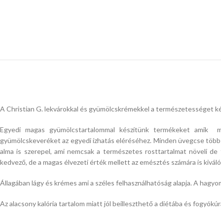
A Christian G. lekvárokkal és gyümölcskrémekkel a természetességet ké
Egyedi magas gyümölcstartalommal készítünk termékeket amik mi
gyümölcskeveréket az egyedi ízhatás eléréséhez. Minden üvegcse több fa
alma is szerepel, ami nemcsak a természetes rosttartalmat növeli d
kedvező, de a magas élvezeti érték mellett az emésztés számára is kiváló
Állagában lágy és krémes ami a széles felhasználhatóság alapja. A hagyomá
Az alacsony kalória tartalom miatt jól beilleszthető a diétába és fogyók