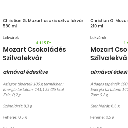
Christian G. Mozart csokis szilva lekvár
Christian G. Mozar
580 ml
210 ml
Lekvárok
Lekvárok
4 115
Ft
1 
Mozart Csokoládés
Mozart Cso
Szilvalekvár
Szilvalekvá
almával édesítve
almával édesí
Átlagos tápérték 100 g termékben:
Átlagos tápérték 100
Energia tartalom: 141,1 kJ /35 kcal
Energia tartalom: 141
Zsír: 0,2 g
Zsír: 0,2 g
Szénhidrát:
8,3 g
Szénhidrát:
8,3 g
Fehérje: 0,5 g
Fehérje: 0,5 g