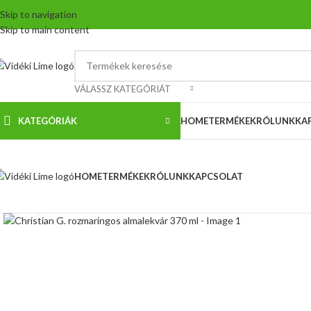
Skip to navigation
Skip to main content
VÁLASSZ KATEGÓRIÁT
KATEGÓRIÁK
HOME
TERMÉKEK
RÓLUNK
KA
HOME
TERMÉKEK
RÓLUNK
KAPCSOLAT
Nagyítás