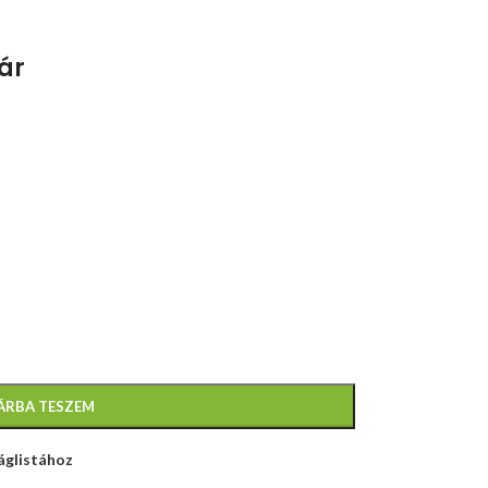
ár
ÁRBA TESZEM
áglistához