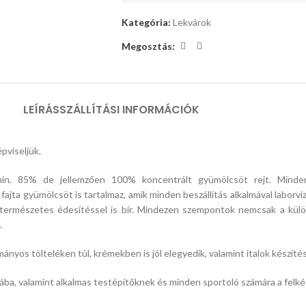
Kategória:
Lekvárok
Megosztás:
LEÍRÁS
SZÁLLÍTÁSI INFORMÁCIÓK
pviseljük.
n. 85% de jellemzően 100% koncentrált gyümölcsöt rejt. Minden 
jta gyümölcsöt is tartalmaz, amik minden beszállítás alkalmával laborv
e természetes édesítéssel is bír. Mindezen szempontok nemcsak a kül
.
nyos tölteléken túl, krémekben is jól elegyedik, valamint italok készítés
úrába, valamint alkalmas testépítőknek és minden sportoló számára a felk