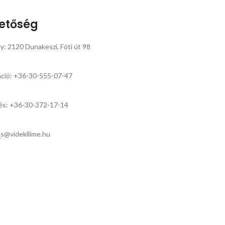
hetőség
y: 2120 Dunakeszi, Fóti út 98
áció: +36-30-555-07-47
és: +36-30-372-17-14
s@videkilime.hu