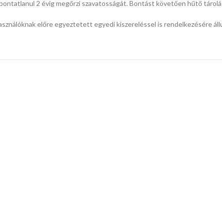
ntatlanul 2 évig megőrzi szavatosságát. Bontást követően hűtő tárolás 
sználóknak előre egyeztetett egyedi kiszereléssel is rendelkezésére áll