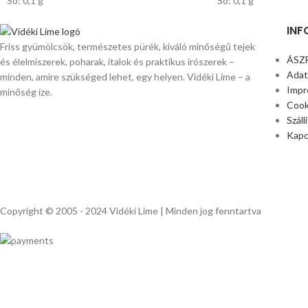
Só: 0,1 g
Só: 0,1 g
INF
Friss gyümölcsök, természetes pürék, kiváló minőségű tejek
ÁSZ
és élelmiszerek, poharak, italok és praktikus írószerek –
Adat
minden, amire szükséged lehet, egy helyen. Vidéki Lime – a
Impr
minőség íze.
Cook
Száll
Kapc
Copyright © 2005 - 2024 Vidéki Lime | Minden jog fenntartva