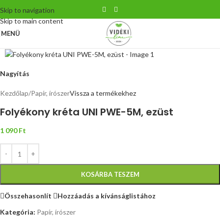
Skip to navigation
Skip to main content
MENÜ
Nagyítás
Kezdőlap
/
Papír, írószer
Vissza a termékekhez
Folyékony kréta UNI PWE-5M, ezüst
1 090
Ft
KOSÁRBA TESZEM
Összehasonlít
Hozzáadás a kívánságlistához
Kategória:
Papír, írószer