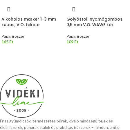
Alkoholos marker 1-3 mm
Golyóstoll nyomógombos
kúpos, V.O. fekete
0,5 mm V.O. WAWE kék
Papír, írószer
Papír, írószer
165
Ft
109
Ft
Friss gyümölcsök, természetes pürék, kiváló minőségű tejek és
élelmiszerek, poharak, italok és praktikus írószerek – minden, amire