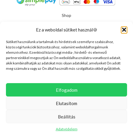
Shop
Kosár
Ez a weboldal sütiket használ🍪
Összehasonlít
Sütiket használunk a tartalmak és hirdetések személyre szabásához,
közösségi funkciók biztosításához, valamint weboldalforgalmunk
elemzéséhez. Ezenkívül közösségi média-, hirdető- és elemező
Kérjük, nyilatkozz, hogy elmúltál-e már 18
partnereinkkel megosztjuk az Ön weboldalhasználatra vonatkozó adatait,
akik kombinálhatják az adatokat más olyan adatokkal, amelyeket Ön adott
éves.
meg számukra vagy az Ön által használt más szolgáltatásokból gyűjtöttek.
Szeszes ital fogyasztását 18 éven aluliak számára nem ajánljuk
és őket kiszolgálni nem tudjuk. Az oldal megtekintéséhez
Elfogadom
legalább 18 évesnek kell lenned. Kérjük, igazold az életkorodat
a belépéshez.
Elutasítom
Hozzáférés megtagadva
Beállítás
Az életkorod miatt a hozzáférés korlátozva van.
ELMÚLTAM 18 ÉVES
NEM MÚLTAM EL 18 ÉVES
Adatvédelem