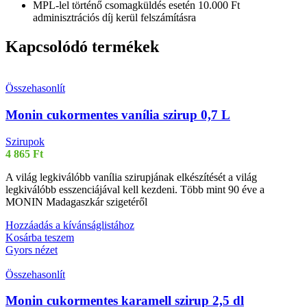
MPL-lel történő csomagküldés esetén 10.000 Ft
adminisztrációs díj kerül felszámításra
Kapcsolódó termékek
Összehasonlít
Monin cukormentes vanília szirup 0,7 L
Szirupok
4 865
Ft
A világ legkiválóbb vanília szirupjának elkészítését a világ
legkiválóbb esszenciájával kell kezdeni. Több mint 90 éve a
MONIN Madagaszkár szigetéről
Hozzáadás a kívánságlistához
Kosárba teszem
Gyors nézet
Összehasonlít
Monin cukormentes karamell szirup 2,5 dl