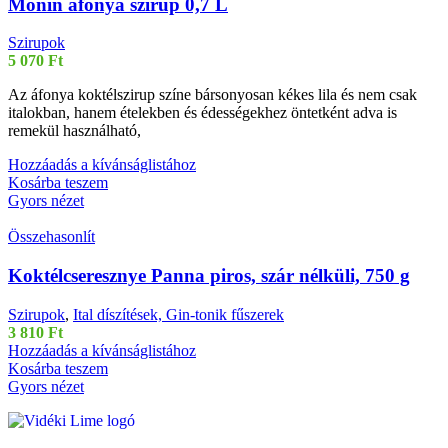
Monin áfonya szirup 0,7 L
Szirupok
5 070
Ft
Az áfonya koktélszirup színe bársonyosan kékes lila és nem csak
italokban, hanem ételekben és édességekhez öntetként adva is
remekül használható,
Hozzáadás a kívánságlistához
Kosárba teszem
Gyors nézet
Összehasonlít
Koktélcseresznye Panna piros, szár nélküli, 750 g
Szirupok
,
Ital díszítések, Gin-tonik fűszerek
3 810
Ft
Hozzáadás a kívánságlistához
Kosárba teszem
Gyors nézet