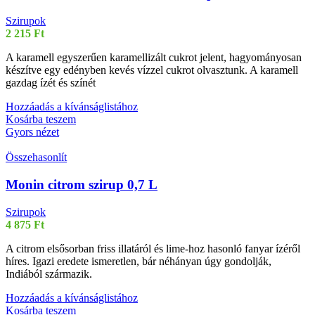
Szirupok
2 215
Ft
A karamell egyszerűen karamellizált cukrot jelent, hagyományosan
készítve egy edényben kevés vízzel cukrot olvasztunk. A karamell
gazdag ízét és színét
Hozzáadás a kívánságlistához
Kosárba teszem
Gyors nézet
Összehasonlít
Monin citrom szirup 0,7 L
Szirupok
4 875
Ft
A citrom elsősorban friss illatáról és lime-hoz hasonló fanyar ízéről
híres. Igazi eredete ismeretlen, bár néhányan úgy gondolják,
Indiából származik.
Hozzáadás a kívánságlistához
Kosárba teszem