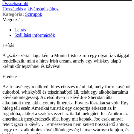
Összehasonlít
Hozzáadás a kívánságlistához
Kategória:
Szirupok
Megosztás:
Leírás
Szállítási információk
Leírás
A „szűz széria” tagjaként a Monin Irish szirup egy olyan íz világgal
rendelkezik, mint a híres Irish cream, amely egy whiskey alapú
krémlikőr tejszínnel és kávéval.
Eredete
Az Ír kávé egy rendkívül híres étkezés utáni ital, mely forró kávéból,
cukorból, whiskyből és tejszínhabból áll, tehát egy alkoholtartalmú
kávékülönlegesség. Az első ilyen Ír kávé Joe Sheridan által
alkottatott meg, aki a county limerck-i Foynes főszakácsa volt. Egy
hideg téli estén Amerikai turisták egy csoportja érkezett az Ír
fogadóba, akiket a szakács ezzel az itallal melegített fel. Amikor az
amerikaiak megkérdezték tőle, hogy mit kaptak, Joe csak annyit
felelt: igazi Ír kávét… Természetesen nem kellett hosszú idő ahhoz,
hogy ez az alkoholos kávékülönlegesség hamar szárnyra kapjon, és