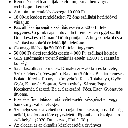
Rendeléseiket leadhatják telefonon, e-mailben vagy a
webshopon keresztül
A minimum rendelés összege 10.000 Ft
18.00-ig leadott rendeléseket 72 órás szállítási határidővel
vállaljuk
Kiszállítás díja saját kiszállítás esetén 25.000 Ft felett
ingyenes. Cégünk saját autóval heti rendszerességgel szállít
Dunakeszi és a Dunántúl több pontjára. A helyszínekről és a
szállítási napokról érdeklődjön telefonon.
Csomagküldés díja 50.000 Ft felett ingyenes
50.000 Ft alatti rendelés esetén 4 000 Ft. szállítási költség
GLS autómatába tröténő szállítás esetén 1.500 Ft. szállítási
költség
Saját kiszállítási területek: Dunakeszi + 20 km-es körzete,
Székesfehérvár, Veszprém, Balaton (Siófok - Balatonkenese -
Balatonfüred - Tihany + környéke), Tata - Tatabánya, Győr,
Győr, Kapuvár, Sopron, Szombethely, Sárvár, Pápa,
Kecskemét, Szeged, Baja, Szekszárd, Pécs, Eger, Gyöngyös
útvonal.
Fizetés előre utalással, utánvétel esetén készpénzben vagy
bankkártyával lehetséges
Személyesen is átveheti csomagját Dunakeszin, postaköltség
nélkül, telefonon előre egyeztetett időpontban a Szolgáltató
székhelyén (2020 Dunakeszi, Fóti út 98.)
Az eladási ár az aktuális készlet erejéig érvényes