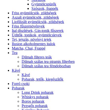
Gyümölcspürék
Szószok, frappék
Friss gyümölcsök, zöldségek
Aszalt gyümölcsök, zöldségek
Liofilizált gyümölcsök, zöldségek
Friss fűszernövények
Ital díszítések, Gin-tonik fűszerek
Üditők, tonikok, gyümölcslevek
Tej, tejszín, növényi tejek
Ilusion alkoholmentes italok
Matcha, Chai, Frappé
Tea
Dilmah filteres teák
Dilmah szálas tea piramis filterben
Dilmah szálas tea fémdobozban
Kávé
Kávé
Poharak, tetők, kiegészítők
Forró csoki
Poharak
Long Drink poharak
Whiskys poharak
Boros poharak
Pezsgős poharak