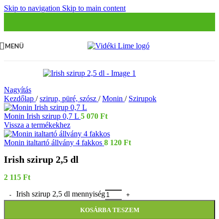
Skip to navigation
Skip to main content
MENÜ
Nagyítás
Kezdőlap
/
szirup, püré, szósz
/
Monin
/
Szirupok
Monin Irish szirup 0,7 L
5 070
Ft
Vissza a termékekhez
Monin italtartó állvány 4 fakkos
8 120
Ft
Irish szirup 2,5 dl
2 115
Ft
Irish szirup 2,5 dl mennyiség
KOSÁRBA TESZEM