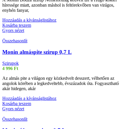
híressége miatt, azonban máshol is feltörekvőben van virágos,
enyhén fanyar,
Hozzáadás a kívánságlistához
Kosárba teszem
Gyors nézet
Összehasonlít
Monin almáspite szirup 0,7 L
Szirupok
4 996
Ft
Az almás pite a világon egy közkedvelt desszert, vélhetően az
angolok körében a legkedveltebb, évszázadok óta. Fogyasztható
akár hidegen, akár
Hozzáadás a kívánságlistához
Kosárba teszem
Gyors nézet
Összehasonlít