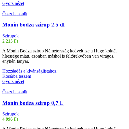
Gyors nézet
Összehasonlít
Monin bodza szirup 2,5 dl
Szirupok
2 215
Ft
A Monin Bodza szirup Németország kedvelt íze a Hugo koktél
híressége miatt, azonban máshol is feltörekvőben van virágos,
enyhén fanyar,
Hozzáadás a kívánságlistához
Kosárba teszem
Gyors nézet
Összehasonlít
Monin bodza szirup 0,7 L
Szirupok
4 996
Ft
A Monin Bodza szirup Németország kedvelt íze a Hugo koktél