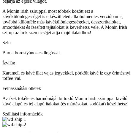
bejárja az egész világot.
A Monin irish sziruppal most többek között ezt a
kávékülönlegességet is elkészítheted alkoholmentes verzióban is,
továbbá különféle más kávékülönlegességeket, desszertitalokat,
smoothiekat és ízesített tejitalokat is keverhetsz vele. A Monin Irish
szirup az Írek szerencséjét adja majd italaidhoz!
Szín
Barna borostyános csillogással
Ízvilág
Karamell és kávé illat vajas jegyekkel, pörkölt kávé íz egy érintésnyi
toffee-val.
Felhasználási ötletek
Az ízek tökéletes harmóniáját birtokló Monin Irish sziruppal kiváló
kávé alapú és tej alapú italokat (és mártásokat, sodókat) készíthetsz!
Szállítási információk