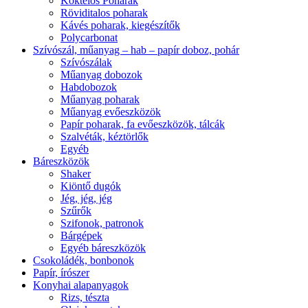
Koktélos Poharak
Röviditalos poharak
Kávés poharak, kiegészítők
Polycarbonat
Szívószál, műanyag – hab – papír doboz, pohár
Szívószálak
Műanyag dobozok
Habdobozok
Műanyag poharak
Műanyag evőeszközök
Papír poharak, fa evőeszközök, tálcák
Szalvéták, kéztörlők
Egyéb
Báreszközök
Shaker
Kiöntő dugók
Jég, jég, jég
Szűrők
Szifonok, patronok
Bárgépek
Egyéb báreszközök
Csokoládék, bonbonok
Papír, írószer
Konyhai alapanyagok
Rizs, tészta