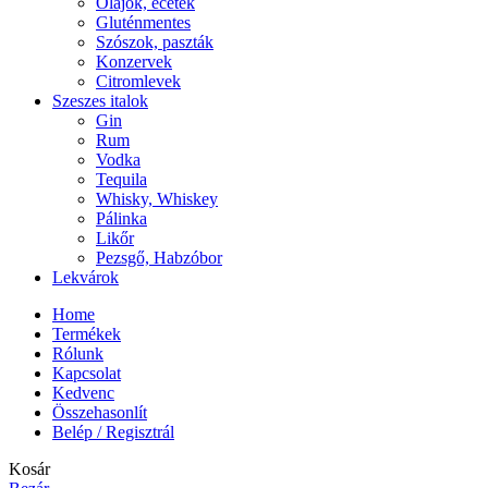
Olajok, ecetek
Gluténmentes
Szószok, paszták
Konzervek
Citromlevek
Szeszes italok
Gin
Rum
Vodka
Tequila
Whisky, Whiskey
Pálinka
Likőr
Pezsgő, Habzóbor
Lekvárok
Home
Termékek
Rólunk
Kapcsolat
Kedvenc
Összehasonlít
Belép / Regisztrál
Kosár