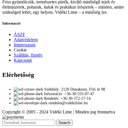
Friss gyümölcsök, természetes pürék, kiváló minőségű tejek és
élelmiszerek, poharak, italok és praktikus írószerek – minden, amire
szükséged lehet, egy helyen. Vidéki Lime – a minőség íze.
Információ
ÁSZF
Adatvédelem
Impresszum
Cookie
Szállítás, fizetés
Kapcsolat
Elérhetőség
Székhely: 2120 Dunakeszi, Fóti út 98
Információ: +36-30-555-07-47
Rendelés: +36-30-372-17-14
rendeles@videkilime.hu
Copyright © 2005 - 2024 Vidéki Lime | Minden jog fenntartva
Search