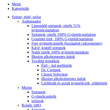
Menü
Kategóriák
Szirup, püré, szósz
Ambassador
Limonádé szirupok, pürék 51%
gyümölcstartalom
Szirupok, pürék 100% Gyümölcstartalom
Gourmet ízek, 100% Gyümölcstartalom
Free gyümölcspürék (hozáadott cukormentes)
Kávé, koktél szirupok
Natúr pürék 100% gyümölcstartalom
Illusion alkohomentes italok
További termékek
Étel – ital parfümök
Dr. Cseppek
Classic Selection
Illusion alkoholmentes italok
Liofilizált és aszalt gyümölcsök, zöldségek
Monin
Szirupok
Gyümölcspürék
szószok
Routin 1883
Szirupok