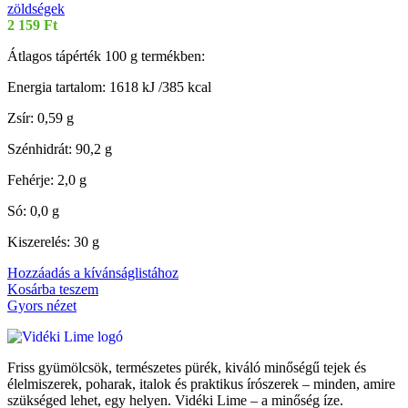
zöldségek
2 159
Ft
Átlagos tápérték 100 g termékben:
Energia tartalom: 1618 kJ /385 kcal
Zsír: 0,59 g
Szénhidrát: 90,2 g
Fehérje: 2,0 g
Só: 0,0 g
Kiszerelés: 30 g
Hozzáadás a kívánságlistához
Kosárba teszem
Gyors nézet
Friss gyümölcsök, természetes pürék, kiváló minőségű tejek és
élelmiszerek, poharak, italok és praktikus írószerek – minden, amire
szükséged lehet, egy helyen. Vidéki Lime – a minőség íze.