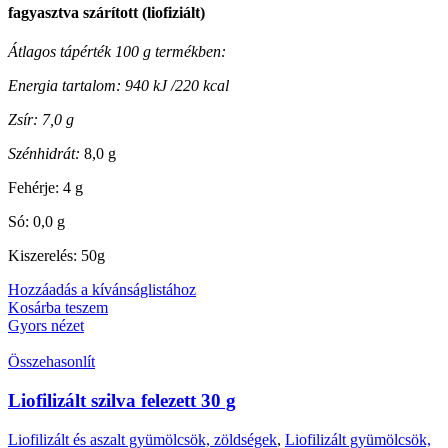
fagyasztva szárított (liofiziált)
Átlagos tápérték 100 g termékben:
Energia tartalom: 940 kJ /220 kcal
Zsír: 7,0 g
Szénhidrát:
8,0 g
Fehérje: 4 g
Só: 0,0 g
Kiszerelés: 50g
Hozzáadás a kívánságlistához
Kosárba teszem
Gyors nézet
Összehasonlít
Liofilizált szilva felezett 30 g
Liofilizált és aszalt gyümölcsök, zöldségek
,
Liofilizált gyümölcsök,