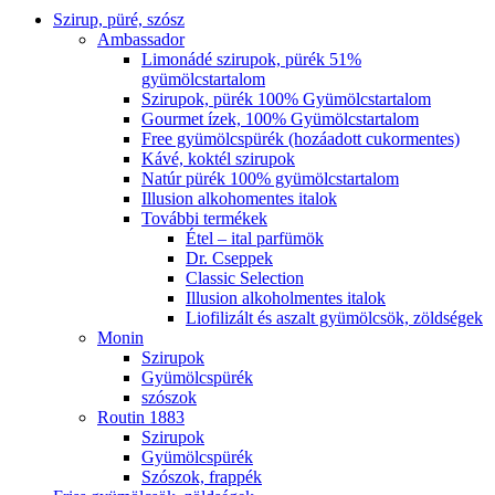
Szirup, püré, szósz
Ambassador
Limonádé szirupok, pürék 51%
gyümölcstartalom
Szirupok, pürék 100% Gyümölcstartalom
Gourmet ízek, 100% Gyümölcstartalom
Free gyümölcspürék (hozáadott cukormentes)
Kávé, koktél szirupok
Natúr pürék 100% gyümölcstartalom
Illusion alkohomentes italok
További termékek
Étel – ital parfümök
Dr. Cseppek
Classic Selection
Illusion alkoholmentes italok
Liofilizált és aszalt gyümölcsök, zöldségek
Monin
Szirupok
Gyümölcspürék
szószok
Routin 1883
Szirupok
Gyümölcspürék
Szószok, frappék