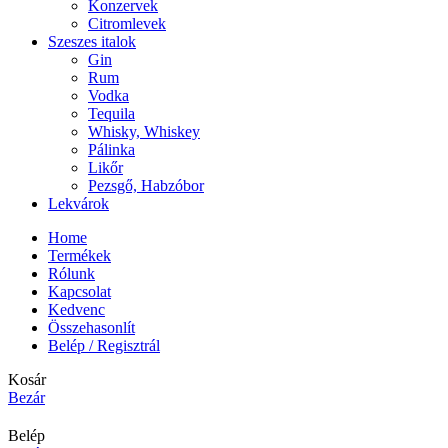
Konzervek
Citromlevek
Szeszes italok
Gin
Rum
Vodka
Tequila
Whisky, Whiskey
Pálinka
Likőr
Pezsgő, Habzóbor
Lekvárok
Home
Termékek
Rólunk
Kapcsolat
Kedvenc
Összehasonlít
Belép / Regisztrál
Kosár
Bezár
Belép