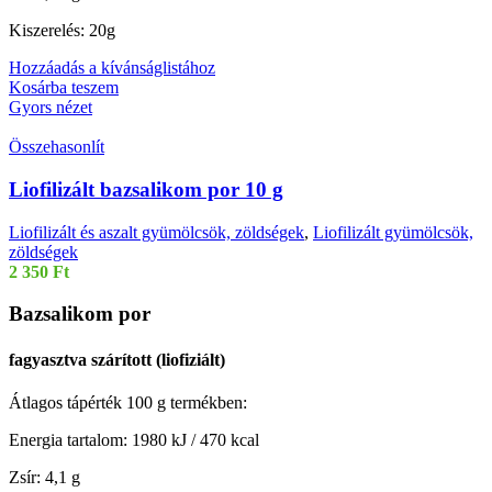
Kiszerelés: 20g
Hozzáadás a kívánságlistához
Kosárba teszem
Gyors nézet
Összehasonlít
Liofilizált bazsalikom por 10 g
Liofilizált és aszalt gyümölcsök, zöldségek
,
Liofilizált gyümölcsök,
zöldségek
2 350
Ft
Bazsalikom por
fagyasztva szárított (liofiziált)
Átlagos tápérték 100 g termékben:
Energia tartalom: 1980 kJ / 470 kcal
Zsír: 4,1 g