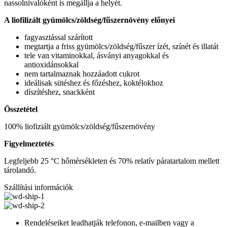
nassolnivalóként is megállja a helyét.
A liofilizált gyümölcs/zöldség/fűszernövény előnyei
fagyasztással szárított
megtartja a friss gyümölcs/zöldség/fűszer ízét, színét és illatát
tele van vitaminokkal, ásványi anyagokkal és
antioxidánsokkal
nem tartalmaznak hozzáadott cukrot
ideálisak sütéshez és főzéshez, koktélokhoz
díszítéshez, snackként
Összetétel
100% liofiziált gyümölcs/zöldség/fűszernövény
Figyelmeztetés
Legfeljebb 25 °C hőmérsékleten és 70% relatív páratartalom mellett
tárolandó.
Szállítási információk
Rendeléseiket leadhatják telefonon, e-mailben vagy a