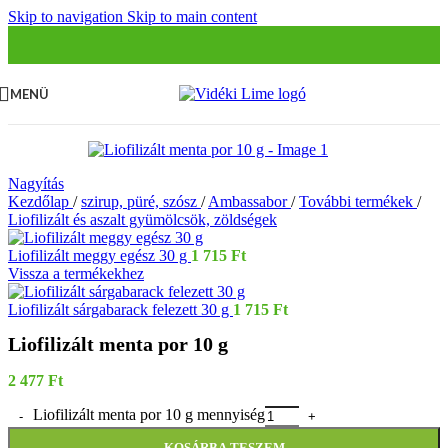
Skip to navigation
Skip to main content
MENÜ
Nagyítás
Kezdőlap
/
szirup, püré, szósz
/
Ambassabor
/
További termékek
/
Liofilizált és aszalt gyümölcsök, zöldségek
Liofilizált meggy egész 30 g
1 715
Ft
Vissza a termékekhez
Liofilizált sárgabarack felezett 30 g
1 715
Ft
Liofilizált menta por 10 g
2 477
Ft
Liofilizált menta por 10 g mennyiség
KOSÁRBA TESZEM