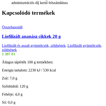
adminisztrációs díj kerül felszámításra
Kapcsolódó termékek
Összehasonlít
Liofilizált ananász cikkek 20 g
Liofilizált és aszalt gyümölcsök, zöldségek
,
Liofilizált gyümölcsök,
zöldségek
1 397
Ft
Átlagos tápérték 100 g termékben:
Energia tartalom: 2230 kJ / 530 kcal
Zsír: 7,0 g
Szénhidrát: 120 g
Fehérje: 4,0 g
Só: 0,0 g