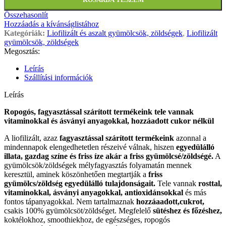
Összehasonlít
Hozzáadás a kívánságlistához
Kategóriák:
Liofilizált és aszalt gyümölcsök, zöldségek
,
Liofilizált
gyümölcsök, zöldségek
Megosztás:
Leírás
Szállítási információk
Leírás
Ropogós, fagyasztással szárított termékeink tele vannak
vitaminokkal és ásványi anyagokkal, hozzáadott cukor nélkül
A liofilizált, azaz
fagyasztással szárított termékeink
azonnal a
mindennapok elengedhetetlen részeivé válnak, hiszen
egyedülálló
illata, gazdag színe és friss íze akár a friss gyümölcsé/zöldségé.
A
gyümölcsök/zöldségek mélyfagyasztás folyamatán mennek
keresztül, aminek köszönhetően megtartják a
friss
gyümölcs/zöldség egyedülálló tulajdonságait.
Tele vannak
rosttal,
vitaminokkal, ásványi anyagokkal, antioxidánsokkal
és más
fontos tápanyagokkal. Nem tartalmaznak
hozzáaadott,cukrot,
csakis 100% gyümölcsöt/zöldséget. Megfelelő
sütéshez és főzéshez,
koktélokhoz, smoothiekhoz, de egészséges, ropogós