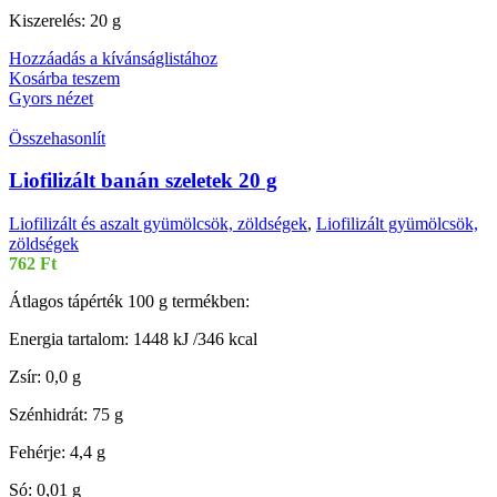
Kiszerelés: 20 g
Hozzáadás a kívánságlistához
Kosárba teszem
Gyors nézet
Összehasonlít
Liofilizált banán szeletek 20 g
Liofilizált és aszalt gyümölcsök, zöldségek
,
Liofilizált gyümölcsök,
zöldségek
762
Ft
Átlagos tápérték 100 g termékben:
Energia tartalom: 1448 kJ /346 kcal
Zsír: 0,0 g
Szénhidrát: 75 g
Fehérje: 4,4 g
Só: 0,01 g