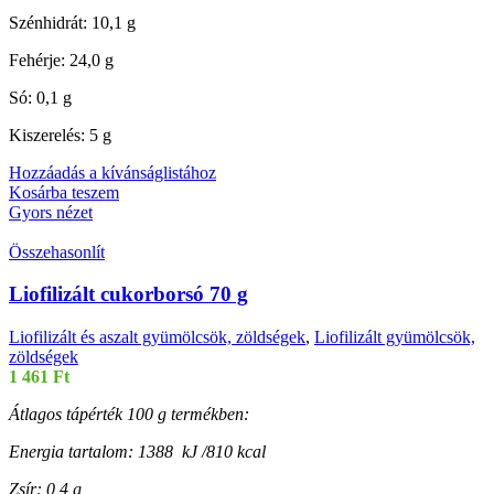
Szénhidrát: 10,1 g
Fehérje: 24,0 g
Só: 0,1 g
Kiszerelés: 5 g
Hozzáadás a kívánságlistához
Kosárba teszem
Gyors nézet
Összehasonlít
Liofilizált cukorborsó 70 g
Liofilizált és aszalt gyümölcsök, zöldségek
,
Liofilizált gyümölcsök,
zöldségek
1 461
Ft
Átlagos tápérték 100 g termékben:
Energia tartalom: 1388 kJ /810 kcal
Zsír: 0,4 g