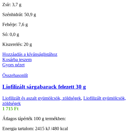
Zsír: 3,7 g
Szénhidrát: 50,9 g
Fehérje: 7,6 g
Só: 0,0 g
Kiszerelés: 20 g
Hozzáadás a kívánságlistához
Kosárba teszem
Gyors nézet
Összehasonlít
Liofilizált sárgabarack felezett 30 g
Liofilizált és aszalt gyümölcsök, zöldségek
,
Liofilizált gyümölcsök,
zöldségek
1 715
Ft
Átlagos tápérték 100 g termékben:
Energia tartalom: 2415 kJ /480 kcal