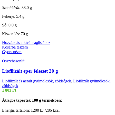
Szénhidrát:
88,0 g
Fehérje: 5,4 g
Só: 0,0 g
Kiszerelés: 70 g
Hozzáadás a kívánságlistához
Kosárba teszem
Gyors nézet
Összehasonlít
Liofilizált eper felezett 20 g
Liofilizált és aszalt gyümölcsök, zöldségek
,
Liofilizált gyümölcsök,
zöldségek
1 803
Ft
Átlagos tápérték 100 g termékben:
Energia tartalom: 1200 kJ /286 kcal