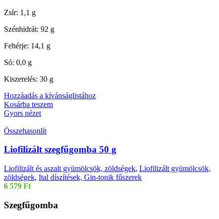
Zsír: 1,1 g
Szénhidrát: 92 g
Fehérje: 14,1 g
Só: 0,0 g
Kiszerelés: 30 g
Hozzáadás a kívánságlistához
Kosárba teszem
Gyors nézet
Összehasonlít
Liofilizált szegfűgomba 50 g
Liofilizált és aszalt gyümölcsök, zöldségek
,
Liofilizált gyümölcsök,
zöldségek
,
Ital díszítések, Gin-tonik fűszerek
6 579
Ft
Szegfűgomba