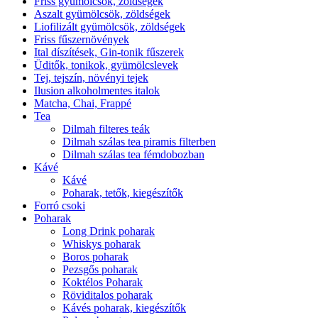
Friss gyümölcsök, zöldségek
Aszalt gyümölcsök, zöldségek
Liofilizált gyümölcsök, zöldségek
Friss fűszernövények
Ital díszítések, Gin-tonik fűszerek
Üditők, tonikok, gyümölcslevek
Tej, tejszín, növényi tejek
Ilusion alkoholmentes italok
Matcha, Chai, Frappé
Tea
Dilmah filteres teák
Dilmah szálas tea piramis filterben
Dilmah szálas tea fémdobozban
Kávé
Kávé
Poharak, tetők, kiegészítők
Forró csoki
Poharak
Long Drink poharak
Whiskys poharak
Boros poharak
Pezsgős poharak
Koktélos Poharak
Röviditalos poharak
Kávés poharak, kiegészítők