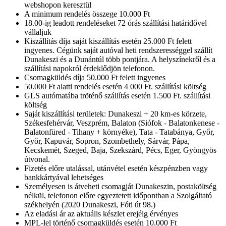
webshopon keresztül
A minimum rendelés összege 10.000 Ft
18.00-ig leadott rendeléseket 72 órás szállítási határidővel
vállaljuk
Kiszállítás díja saját kiszállítás esetén 25.000 Ft felett
ingyenes. Cégünk saját autóval heti rendszerességgel szállít
Dunakeszi és a Dunántúl több pontjára. A helyszínekről és a
szállítási napokról érdeklődjön telefonon.
Csomagküldés díja 50.000 Ft felett ingyenes
50.000 Ft alatti rendelés esetén 4 000 Ft. szállítási költség
GLS autómatába tröténő szállítás esetén 1.500 Ft. szállítási
költség
Saját kiszállítási területek: Dunakeszi + 20 km-es körzete,
Székesfehérvár, Veszprém, Balaton (Siófok - Balatonkenese -
Balatonfüred - Tihany + környéke), Tata - Tatabánya, Győr,
Győr, Kapuvár, Sopron, Szombethely, Sárvár, Pápa,
Kecskemét, Szeged, Baja, Szekszárd, Pécs, Eger, Gyöngyös
útvonal.
Fizetés előre utalással, utánvétel esetén készpénzben vagy
bankkártyával lehetséges
Személyesen is átveheti csomagját Dunakeszin, postaköltség
nélkül, telefonon előre egyeztetett időpontban a Szolgáltató
székhelyén (2020 Dunakeszi, Fóti út 98.)
Az eladási ár az aktuális készlet erejéig érvényes
MPL-lel történő csomagküldés esetén 10.000 Ft