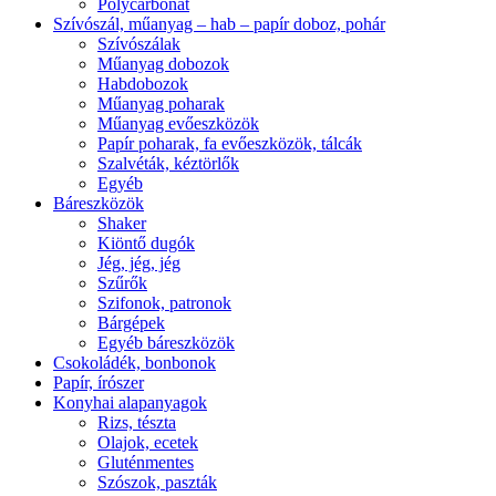
Polycarbonat
Szívószál, műanyag – hab – papír doboz, pohár
Szívószálak
Műanyag dobozok
Habdobozok
Műanyag poharak
Műanyag evőeszközök
Papír poharak, fa evőeszközök, tálcák
Szalvéták, kéztörlők
Egyéb
Báreszközök
Shaker
Kiöntő dugók
Jég, jég, jég
Szűrők
Szifonok, patronok
Bárgépek
Egyéb báreszközök
Csokoládék, bonbonok
Papír, írószer
Konyhai alapanyagok
Rizs, tészta
Olajok, ecetek
Gluténmentes
Szószok, paszták